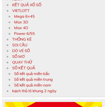
KẾT QUẢ XỔ SỐ
VIETLOTT
Mega 6×45
Max 3D
Max 4D
Power 6/55
THỐNG KÊ
SOI CẦU
DÒ VÉ SỐ
SỔ MƠ
QUAY THỬ
SỐ KẾT QUẢ
Số kết quả miền bắc
Số kết quả miền trung
Số kết quả miền nam
bạch thủ lô khung 2 ngày