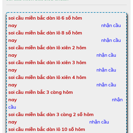
soi cầu miền bắc dàn lô 6 số hôm
nay
nhận cầu
soi cầu miền bắc dàn lô 8 số hôm
nay
nhận cầu
soi cầu miền bắc dàn lô xiên 2 hôm
nay
nhận cầu
soi cầu miền bắc dàn lô xiên 3 hôm
nay
nhận cầu
soi cầu miền bắc dàn lô xiên 4 hôm
nay
nhận cầu
soi cầu miền bắc 3 càng hôm
nay
nhận
cầu
soi cầu miền bắc dàn 3 càng 2 số hôm
nay
nhận cầu
soi cầu miền bắc dàn lô 10 số hôm