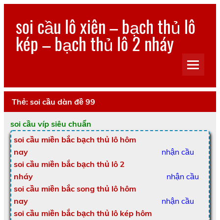
Skip
to
soi cầu lô xiên – bạch thủ lô
content
kép – bạch thủ lô 2 nháy
soi cầu lô xiên – bạch thủ lô kép – bạch thủ lô 2 nháy
Thẻ:
soi cầu dàn đề 99
soi cầu víp siêu chuẩn
soi cầu miền bắc bạch thủ lô hôm
nay
nhận cầu
soi cầu miền bắc bạch thủ lô 2
nháy
nhận cầu
soi cầu miền bắc song thủ lô hôm
nay
nhận cầu
soi cầu miền bắc bạch thủ lô kép hôm