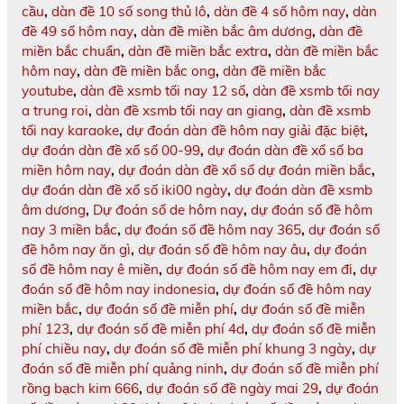
cầu
,
dàn đề 10 số song thủ lô
,
dàn đề 4 số hôm nay
,
dàn
đề 49 số hôm nay
,
dàn đề miền bắc âm dương
,
dàn đề
miền bắc chuẩn
,
dàn đề miền bắc extra
,
dàn đề miền bắc
hôm nay
,
dàn đề miền bắc ong
,
dàn đề miền bắc
youtube
,
dàn đề xsmb tối nay 12 số
,
dàn đề xsmb tối nay
a trung roi
,
dàn đề xsmb tối nay an giang
,
dàn đề xsmb
tối nay karaoke
,
dự đoán dàn đề hôm nay giải đặc biệt
,
dự đoán dàn đề xổ số 00-99
,
dự đoán dàn đề xổ số ba
miền hôm nay
,
dự đoán dàn đề xổ số dự đoán miền bắc
,
dự đoán dàn đề xổ số iki00 ngày
,
dự đoán dàn đề xsmb
âm dương
,
Dự đoán số de hôm nay
,
dự đoán số đề hôm
nay 3 miền bắc
,
dự đoán số đề hôm nay 365
,
dự đoán số
đề hôm nay ăn gì
,
dự đoán số đề hôm nay âu
,
dự đoán
số đề hôm nay ê miền
,
dự đoán số đề hôm nay em đi
,
dự
đoán số đề hôm nay indonesia
,
dự đoán số đề hôm nay
miền bắc
,
dự đoán số đề miễn phí
,
dự đoán số đề miễn
phí 123
,
dự đoán số đề miễn phí 4d
,
dự đoán số đề miễn
phí chiều nay
,
dự đoán số đề miễn phí khung 3 ngày
,
dự
đoán số đề miễn phí quảng ninh
,
dự đoán số đề miễn phí
rồng bạch kim 666
,
dự đoán số đề ngày mai 29
,
dự đoán