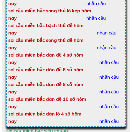
nay
nhận cầu
soi cầu miền bắc song thủ lô kép hôm
nay
nhận cầu
soi cầu miền bắc bạch thủ đề hôm
nay
nhận cầu
soi cầu miền bắc song thủ đề hôm
nay
nhận cầu
soi cầu miền bắc dàn đề 4 số hôm
nay
nhận cầu
soi cầu miền bắc dàn đề 6 số hôm
nay
nhận cầu
soi cầu miền bắc dàn đề 8 số hôm
nay
nhận cầu
soi cầu miền bắc dàn đề 10 số hôm
nay
nhận cầu
soi cầu miền bắc dàn lô 4 số hôm
nay
nhận cầu
soi cầu miền bắc siêu chuẩn