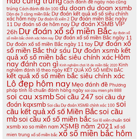
nào cũng trúng
Cách đánh đề ngày nào cũng
du doan
du doan xsmb
trúng
Cách đánh đề ăn 100
Dự đoán kết quả xổ số siêu chính
Dàn de 3 càng miền Bắc
xác hôm nay
Dự đoán miền Bắc ngày
Dự đoán lô xiên 2
Dự đoán XSMB VIP
11
Dự đoán số de hôm nay
Dự đoán xổ số miền Bắc
26h
dự đoán xổ
Dự đoán xổ số miền Bắc ngày 11
số miền bắc chính xác hôm nay
Dự đoán xổ
Dự đoán xổ số miền Bắc ngày 11 tay
số miền Bắc thứ sáu Dự đoán xsmb kết
Hôm
quả xổ số miền bắc siêu chính xác
nay đánh con gì
Kinh
Kinh nghiệm chơi lô de miền Bắc 2020
nghiệm đánh lô theo ngày
KẾT QUẢ XỔ SỐ MIỀN BẮC
kết quả xổ số miền bắc siêu chính xác
Lô đẹp hôm nay
Mẹo đánh đề
Phương
pháp tính lô chuẩn đánh hàng ngày
soi cau mien phi 888
soi cau xsmb
Soi cầu 247
soi cầu dự
soi
đoán kqxsmb
Soi cầu Dự đoán XSMB chính xác 100
cầu kết quả xổ số Miền Bắc
soi cầu
mb
soi cầu xổ số miền bắc
soi
Soi lô xiên chuẩn
XSMB năm 2021
xsmb
xo so miền nam
xổ số
xổ số miền bắc hôm
mien trung
xổ số miền bắc