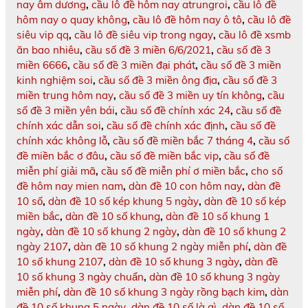
nay âm dương
,
cầu lô đề hôm nay atrungroi
,
cầu lô đề
hôm nay o quay không
,
cầu lô đề hôm nay ô tô
,
cầu lô đề
siêu vip qq
,
cầu lô đề siêu vip trong ngay
,
cầu lô đề xsmb
ăn bao nhiêu
,
cầu số đề 3 miền 6/6/2021
,
cầu số đề 3
miền 6666
,
cầu số đề 3 miền đại phát
,
cầu số đề 3 miền
kinh nghiệm soi
,
cầu số đề 3 miền ông địa
,
cầu số đề 3
miền trung hôm nay
,
cầu số đề 3 miền uy tín không
,
cầu
số đề 3 miền yên bái
,
cầu số đề chính xác 24
,
cầu số đề
chính xác dẫn soi
,
cầu số đề chính xác định
,
cầu số đề
chính xác không lỗ
,
cầu số đề miền bắc 7 tháng 4
,
cầu số
đề miền bắc ơ đâu
,
cầu số đề miền bắc vip
,
cầu số đề
miễn phí giải mã
,
cầu số đề miễn phí ơ miền bắc
,
cho số
đề hôm nay mien nam
,
dàn đề 10 con hôm nay
,
dàn đề
10 số
,
dàn đề 10 số kép khung 5 ngày
,
dàn đề 10 số kép
miền bắc
,
dàn đề 10 số khung
,
dàn đề 10 số khung 1
ngày
,
dàn đề 10 số khung 2 ngày
,
dàn đề 10 số khung 2
ngày 2107
,
dàn đề 10 số khung 2 ngày miễn phí
,
dàn đề
10 số khung 2107
,
dàn đề 10 số khung 3 ngày
,
dàn đề
10 số khung 3 ngày chuẩn
,
dàn đề 10 số khung 3 ngày
miễn phí
,
dàn đề 10 số khung 3 ngày rồng bạch kim
,
dàn
đề 10 số khung 5 ngày
,
dàn đề 10 số là gì
,
dàn đề 10 số