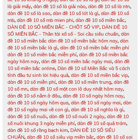
là giải mấy
,
dàn đề 10 số là giải nào
,
dàn đề 10 số là ntn
,
dàn đề 10 số là sao
,
dàn đề 10 số lót là gì
,
dàn đề 10 số
mb
,
dàn đề 10 số mb mien phi
,
dàn đề 10 số miền bắc
,
DÀN ĐỀ 10 SỐ MIỀN BẮC - CHỐT SỐ VIP
,
DÀN ĐỀ 10
SỐ MIỀN BẮC - Thần tài xổ số - Soi cầu siêu chuẩn
,
dàn
đề 10 số miền bắc dàn đề 10 số miền bắc hôm nay
,
dàn
đề 10 số miền bắc là gì
,
dàn đề 10 số miền bắc miễn phí
dàn đề 10 số miền bắc miễn phí
,
dàn đề 10 số miền bắc
ngày hôm nay
,
dàn đề 10 số miền bắc ngày mai
,
dàn đề
10 số miền bắc online
,
Dàn đề 10 số Miền Bắc và 5 cách
tính đầu tư sinh lời hiệu quả
,
dàn đề 10 số miền bắc vip
,
dàn đề 10 số miễn phí
,
dàn đề 10 số miền trung
,
dàn đề
10 số mn
,
dàn đề 10 số một con lô duy nhất hôm nay
,
dàn đề 10 số nằm ở đâu
,
dàn đề 10 số ngày hôm nay
,
dàn đề 10 số ngày hôm qua
,
dàn đề 10 số ngày mai
,
dàn
đề 10 số ngày mai về con gì
,
dàn đề 10 số nghĩa là gì
,
dàn đề 10 số nuôi
,
dàn đề 10 số nuôi 2 ngày
,
dàn đề 10
số nuôi khung 3 ngày miễn phí
,
dàn đề 10 số quả trám
,
dàn đề 10 số rồng bạch kim
,
DÀN ĐỀ 10 SỐ SIÊU
CHUẨN
,
dàn đề 10 số siêu vip miền bắc
,
dàn đề 10 số soi