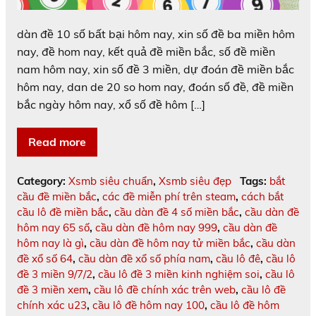
dàn đề 10 số bất bại hôm nay, xin số đề ba miền hôm
nay, đề hom nay, kết quả đề miền bắc, số đề miền
nam hôm nay, xin số đề 3 miền, dự đoán đề miền bắc
hôm nay, dan de 20 so hom nay, đoán số đề, đề miền
bắc ngày hôm nay, xổ số đề hôm […]
Read more
Category:
Xsmb siêu chuẩn
,
Xsmb siêu đẹp
Tags:
bắt
cầu đề miền bắc
,
các đề miễn phí trên steam
,
cách bắt
cầu lô đề miền bắc
,
cầu dàn đề 4 số miền bắc
,
cầu dàn đề
hôm nay 65 số
,
cầu dàn đề hôm nay 999
,
cầu dàn đề
hôm nay là gì
,
cầu dàn đề hôm nay tử miền bắc
,
cầu dàn
đề xổ số 64
,
cầu dàn đề xổ số phía nam
,
cầu lô đê
,
cầu lô
đề 3 miền 9/7/2
,
cầu lô đề 3 miền kinh nghiệm soi
,
cầu lô
đề 3 miền xem
,
cầu lô đề chính xác trên web
,
cầu lô đề
chính xác u23
,
cầu lô đề hôm nay 100
,
cầu lô đề hôm