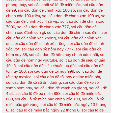
phong thủy
,
soi cầu chốt số lô đề miền bắc
,
soi cầu dàn
đề 99
,
soi cầu dàn đề chính xác 100 sô
,
soi cầu dàn đề
chính xác 100 triệu
,
soi cầu dàn đề chính xác 100 us
,
soi
cầu dàn đề chính xác 4 số vip
,
soi cầu dàn đề chính xác
7000
,
soi cầu dàn đề chính xác 777
,
soi cầu dàn đề
chính xác đánh con gì
,
soi cầu dàn đề chính xác định
,
soi
cầu dàn đề chính xác không
,
soi cầu dàn đề chính xác
qq
,
soi cầu dàn đề chính xác rồng
,
soi cầu dàn đề chính
xác ướt
,
soi cầu dàn đề hôm nay 7777
,
soi cầu dàn đề
hôm nay 88
,
soi cầu dàn đề hôm nay chính xác nhất
,
soi
cầu dàn đề hôm nay youtube
,
soi cầu dàn đề siêu chuẩn
40 số
,
soi cầu dàn đề siêu chuẩn ưu đãi
,
soi cầu dàn đề
tối nay 100
,
soi cầu dàn đề tối nay 999
,
soi cầu dàn đề
tối nay mexico
,
soi cầu dàn đề tối nay online miễn phí
,
soi cầu dàn đề xổ số âm dương
,
soi cầu dàn đề xổ số
xsmb hôm nay
,
soi cầu dàn đề xsmb an giang
,
soi cầu đề
4 số
,
soi cầu lô đề ba miền 888
,
soi cầu lô đề miền bắc
888
,
soi cầu lô đề miền bắc chính xác 100
,
soi cầu lô đề
miền bắc giờ vàng
,
soi cầu lô đề miền bắc ngày 13 tháng
6
,
soi cầu lô đề miền bắc ngày 22 tháng 6
,
soi cầu lô đề