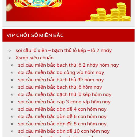
VIP CHỐT SỐ MIỀN BẮC
soi cầu lô xiên – bạch thủ lô kép – lô 2 nháy
Xsmb siêu chuẩn
soi cầu miền bắc bạch thủ lô 2 nháy hôm nay
soi cầu miền bắc ba càng víp hôm nay
soi cầu miền bắc bạch thủ đề hôm nay
soi cầu miền bắc bạch thủ lô hôm nay
soi cầu miền bắc bạch thủ lô kép hôm nay
soi cầu miền bắc cặp 3 càng víp hôm nay
soi cầu miền bắc dàn đề 4 con hôm nay
soi cầu miền bắc dàn đề 6 con hôm nay
soi cầu miền bắc dàn đề 8 con hôm nay
soi cầu miền bắc dàn đề 10 con hôm nay