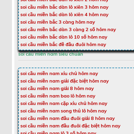
soi cầu miền bắc dàn lô xiên 3 hôm nay
soi cầu miền bắc dàn lô xiên 4 hôm nay
soi cầu miền bắc 3 càng hôm nay
soi cầu miền bắc dàn 3 càng 2 số hôm nay
soi cầu miền bắc dàn lô 10 số hôm nay
soi cầu miền bắc đề đầu đuôi hôm nay
soi cầu miền nam siêu chuẩn
soi cầu miền nam xỉu chủ hôm nay
soi cầu miền nam giải đặc biệt hôm nay
soi cầu miền nam giải 8 hôm nay
soi cầu miền nam bao lô hôm nay
soi cầu miền nam cặp xỉu chủ hôm nay
soi cầu miền nam song thủ lô hôm nay
soi cầu miền nam đầu đuôi giải 8 hôm nay
soi cầu miền nam đầu đuôi đặc biệt hôm nay
soi cầu miền nam lô 3 số hôm nay