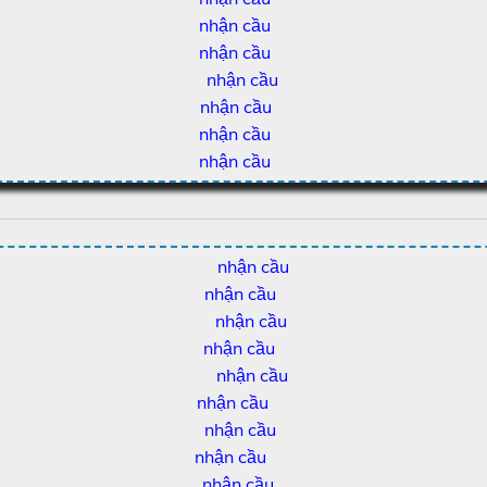
nhận cầu
nhận cầu
nhận cầu
nhận cầu
nhận cầu
nhận cầu
nhận cầu
nhận cầu
nhận cầu
nhận cầu
nhận cầu
nhận cầu
nhận cầu
nhận cầu
nhận cầu