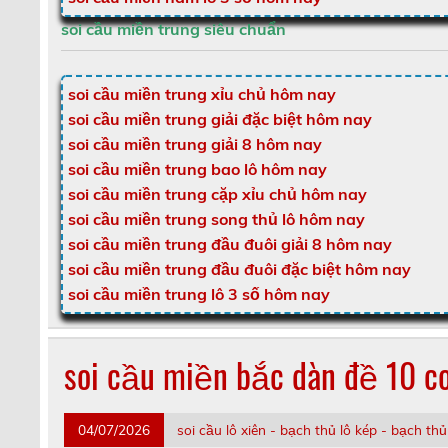
soi cầu miền trung siêu chuẩn
soi cầu miền trung xỉu chủ hôm nay
soi cầu miền trung giải đặc biệt hôm nay
soi cầu miền trung giải 8 hôm nay
soi cầu miền trung bao lô hôm nay
soi cầu miền trung cặp xỉu chủ hôm nay
soi cầu miền trung song thủ lô hôm nay
soi cầu miền trung đầu đuôi giải 8 hôm nay
soi cầu miền trung đầu đuôi đặc biệt hôm nay
soi cầu miền trung lô 3 số hôm nay
soi cầu miền bắc dàn đề 10 c
04/07/2026
soi cầu lô xiên - bạch thủ lô kép - bạch thủ