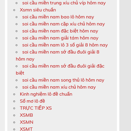
soi cầu miền trung xíu chủ víp hôm nay
Xsmn siêu chuẩn
soi cầu miền nam bao lô hôm nay
soi cầu miền nam cặp xíu chủ hôm nay
soi cầu miền nam đặc biệt hôm nay
soi cầu miền nam giải tám hôm nay
soi cầu miền nam lô 3 số giải 8 hôm nay
soi cầu miền nam sớ đầu đuôi giải 8
hôm nay
soi cầu miền nam sớ đầu đuôi giải đặc
biệt
soi cầu miền nam song thủ lô hôm nay
soi cầu miền nam xíu chủ hôm nay
Kinh nghiệm lô đề chuẩn
Sổ mơ lô đề
TRỰC TIẾP XS
XSMB
XSMN
XSMT