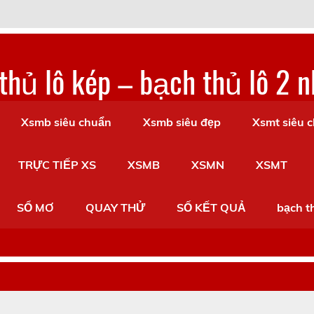
 thủ lô kép – bạch thủ lô 2 
nháy
Xsmb siêu chuẩn
Xsmb siêu đẹp
Xsmt siêu 
TRỰC TIẾP XS
XSMB
XSMN
XSMT
SỔ MƠ
QUAY THỬ
SỐ KẾT QUẢ
bạch t