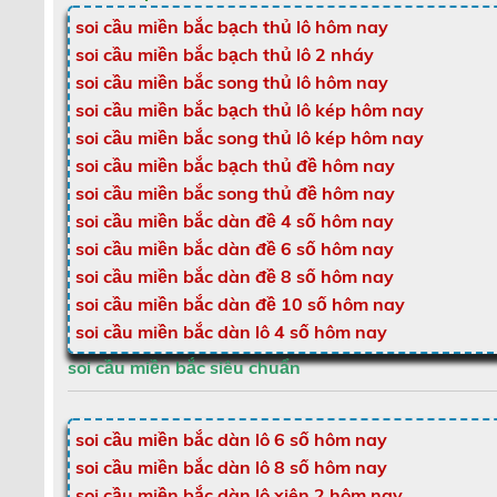
soi cầu miền bắc bạch thủ lô hôm nay
soi cầu miền bắc bạch thủ lô 2 nháy
soi cầu miền bắc song thủ lô hôm nay
soi cầu miền bắc bạch thủ lô kép hôm nay
soi cầu miền bắc song thủ lô kép hôm nay
soi cầu miền bắc bạch thủ đề hôm nay
soi cầu miền bắc song thủ đề hôm nay
soi cầu miền bắc dàn đề 4 số hôm nay
soi cầu miền bắc dàn đề 6 số hôm nay
soi cầu miền bắc dàn đề 8 số hôm nay
soi cầu miền bắc dàn đề 10 số hôm nay
soi cầu miền bắc dàn lô 4 số hôm nay
soi cầu miền bắc siêu chuẩn
soi cầu miền bắc dàn lô 6 số hôm nay
soi cầu miền bắc dàn lô 8 số hôm nay
soi cầu miền bắc dàn lô xiên 2 hôm nay