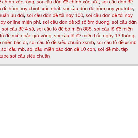
ề chính xác rồng
,
soi cầu dàn đề chính xác ướt
,
soi cầu dàn đề
n đề hôm nay chính xác nhất
,
soi cầu dàn đề hôm nay youtube
,
huẩn ưu đãi
,
soi cầu dàn đề tối nay 100
,
soi cầu dàn đề tối nay
nay online miễn phí
,
soi cầu dàn đề xổ số âm dương
,
soi cầu dàn
,
soi cầu đề 4 số
,
soi cầu lô đề ba miền 888
,
soi cầu lô đề miền
 lô đề miền bắc giờ vàng
,
soi cầu lô đề miền bắc ngày 13 tháng
ề miền bắc ơi
,
soi cầu lô đề siêu chuẩn xsmb
,
soi cầu lô đề xsmb
,
soi cầu mb
,
soi cầu miền bắc dàn đề 10 con
,
soi đề mb
,
tập
tube soi cầu siêu chuẩn