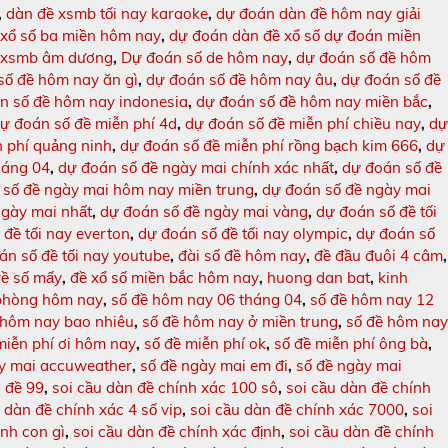
,
dàn đề xsmb tối nay karaoke
,
dự đoán dàn đề hôm nay giải
 xổ số ba miền hôm nay
,
dự đoán dàn đề xổ số dự đoán miền
 xsmb âm dương
,
Dự đoán số de hôm nay
,
dự đoán số đề hôm
số đề hôm nay ăn gì
,
dự đoán số đề hôm nay âu
,
dự đoán số đề
n số đề hôm nay indonesia
,
dự đoán số đề hôm nay miền bắc
,
ự đoán số đề miễn phí 4d
,
dự đoán số đề miễn phí chiều nay
,
d
n phí quảng ninh
,
dự đoán số đề miễn phí rồng bạch kim 666
,
dự
háng 04
,
dự đoán số đề ngày mai chính xác nhất
,
dự đoán số đề
 số đề ngày mai hôm nay miền trung
,
dự đoán số đề ngày mai
ngày mai nhất
,
dự đoán số đề ngày mai vàng
,
dự đoán số đề tối
 đề tối nay everton
,
dự đoán số đề tối nay olympic
,
dự đoán số
án số đề tối nay youtube
,
đài số đề hôm nay
,
đề đầu đuôi 4 câm
,
về số mấy
,
đề xổ số miền bắc hôm nay
,
huong dan bat
,
kinh
 phòng hôm nay
,
số đề hôm nay 06 tháng 04
,
số đề hôm nay 12
 hôm nay bao nhiêu
,
số đề hôm nay ở miền trung
,
số đề hôm na
miễn phí ơi hôm nay
,
số đề miễn phí ok
,
số đề miễn phí ông bà
,
ày mai accuweather
,
số đề ngày mai em đi
,
số đề ngày mai
n đề 99
,
soi cầu dàn đề chính xác 100 sô
,
soi cầu dàn đề chính
 dàn đề chính xác 4 số vip
,
soi cầu dàn đề chính xác 7000
,
soi
ánh con gì
,
soi cầu dàn đề chính xác định
,
soi cầu dàn đề chính