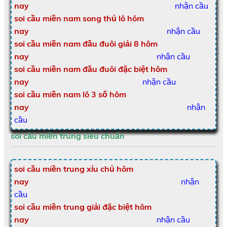
nay
nhận cầu
soi cầu miền nam song thủ lô hôm
nay
nhận cầu
soi cầu miền nam đầu đuôi giải 8 hôm
nay
nhận cầu
soi cầu miền nam đầu đuôi đặc biệt hôm
nay
nhận cầu
soi cầu miền nam lô 3 số hôm
nay
nhận
cầu
soi cầu miền trung siêu chuẩn
soi cầu miền trung xỉu chủ hôm
nay
nhận
cầu
soi cầu miền trung giải đặc biệt hôm
nay
nhận cầu