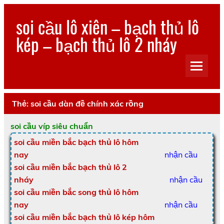
Skip
to
soi cầu lô xiên – bạch thủ lô
content
kép – bạch thủ lô 2 nháy
soi cầu lô xiên – bạch thủ lô kép – bạch thủ lô 2 nháy
Thẻ:
soi cầu dàn đề chính xác rồng
soi cầu víp siêu chuẩn
soi cầu miền bắc bạch thủ lô hôm
nay
nhận cầu
soi cầu miền bắc bạch thủ lô 2
nháy
nhận cầu
soi cầu miền bắc song thủ lô hôm
nay
nhận cầu
soi cầu miền bắc bạch thủ lô kép hôm