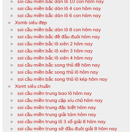
soi cầu miền bắc dàn lô 10 con hôm nay
soi cầu miền bắc dàn lô 4 con hôm nay
soi cầu miền bắc dàn lô 6 con hôm nay
Xsmb siêu đẹp
soi cầu miền bắc dàn lô 8 con hôm nay
soi cầu miền bắc đề đầu đuôi hôm nay
soi cầu miền bắc lô xiên 2 hôm nay
soi cầu miền bắc lô xiên 3 hôm nay
soi cầu miền bắc lô xiên 4 hôm nay
soi cầu miền bắc song thủ đề hôm nay
soi cầu miền bắc song thủ lô hôm nay
soi cầu miền bắc song thủ lô kép hôm nay
Xsmt siêu chuẩn
soi cầu miền trung bao lô hôm nay
soi cầu miền trung cặp xíu chủ hôm nay
soi cầu miền trung đặc biệt hôm nay
soi cầu miền trung giải tám hôm nay
soi cầu miền trung lô 3 số giải 8 hôm nay
soi cầu miền trung sớ đầu đuôi giải 8 hôm nay