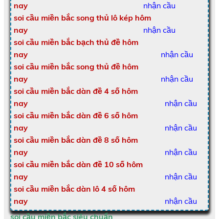
nay
nhận cầu
soi cầu miền bắc song thủ lô kép hôm
nay
nhận cầu
soi cầu miền bắc bạch thủ đề hôm
nay
nhận cầu
soi cầu miền bắc song thủ đề hôm
nay
nhận cầu
soi cầu miền bắc dàn đề 4 số hôm
nay
nhận cầu
soi cầu miền bắc dàn đề 6 số hôm
nay
nhận cầu
soi cầu miền bắc dàn đề 8 số hôm
nay
nhận cầu
soi cầu miền bắc dàn đề 10 số hôm
nay
nhận cầu
soi cầu miền bắc dàn lô 4 số hôm
nay
nhận cầu
soi cầu miền bắc siêu chuẩn