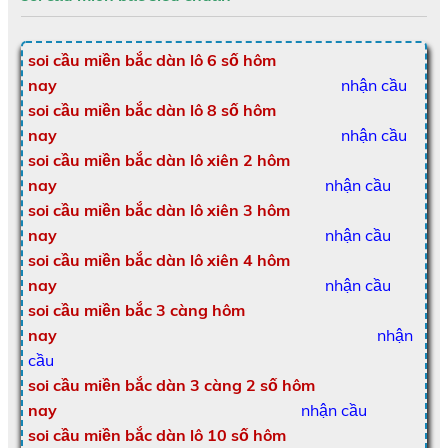
soi cầu miền bắc dàn lô 6 số hôm
nay
nhận cầu
soi cầu miền bắc dàn lô 8 số hôm
nay
nhận cầu
soi cầu miền bắc dàn lô xiên 2 hôm
nay
nhận cầu
soi cầu miền bắc dàn lô xiên 3 hôm
nay
nhận cầu
soi cầu miền bắc dàn lô xiên 4 hôm
nay
nhận cầu
soi cầu miền bắc 3 càng hôm
nay
nhận
cầu
soi cầu miền bắc dàn 3 càng 2 số hôm
nay
nhận cầu
soi cầu miền bắc dàn lô 10 số hôm