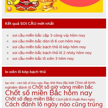
Kết quả SOI CẦU mới nhất
soi cầu miền bắc cặp 3 càng víp hôm nay
soi cầu miền bắc dàn lô 6 con hôm nay
soi cầu miền bắc bạch thủ lô kép hôm nay
soi cầu miền bắc bạch thủ lô 2 nháy hôm nay
soi cầu miền bắc lô xiên 3 hôm nay
lo xiên lô kép bạch thủ
Chia sẻ kinh
Bạc nhớ theo đặc biệt
bạc nhớ - cách bắt số theo ngày
Chốt số giờ vàng miền bắc
nghiệm đánh lô
Chốt số miền Bắc hôm nay
Chốt số đẹp miền Bắc
Cách bắt lô chuẩn theo ngày
Cách đánh lô ngày nào cũng trúng