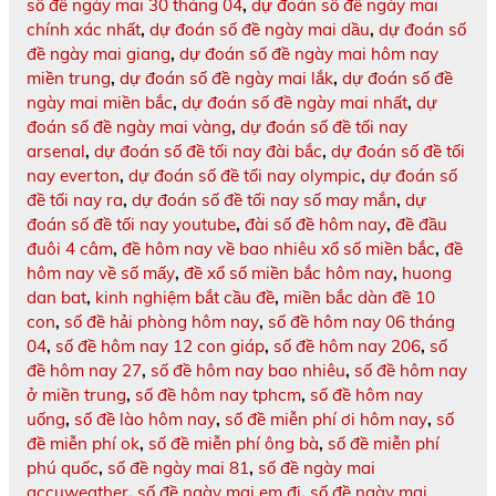
số đề ngày mai 30 tháng 04
,
dự đoán số đề ngày mai
chính xác nhất
,
dự đoán số đề ngày mai dầu
,
dự đoán số
đề ngày mai giang
,
dự đoán số đề ngày mai hôm nay
miền trung
,
dự đoán số đề ngày mai lắk
,
dự đoán số đề
ngày mai miền bắc
,
dự đoán số đề ngày mai nhất
,
dự
đoán số đề ngày mai vàng
,
dự đoán số đề tối nay
arsenal
,
dự đoán số đề tối nay đài bắc
,
dự đoán số đề tối
nay everton
,
dự đoán số đề tối nay olympic
,
dự đoán số
đề tối nay ra
,
dự đoán số đề tối nay số may mắn
,
dự
đoán số đề tối nay youtube
,
đài số đề hôm nay
,
đề đầu
đuôi 4 câm
,
đề hôm nay về bao nhiêu xổ số miền bắc
,
đề
hôm nay về số mấy
,
đề xổ số miền bắc hôm nay
,
huong
dan bat
,
kinh nghiệm bắt cầu đề
,
miền bắc dàn đề 10
con
,
số đề hải phòng hôm nay
,
số đề hôm nay 06 tháng
04
,
số đề hôm nay 12 con giáp
,
số đề hôm nay 206
,
số
đề hôm nay 27
,
số đề hôm nay bao nhiêu
,
số đề hôm nay
ở miền trung
,
số đề hôm nay tphcm
,
số đề hôm nay
uống
,
số đề lào hôm nay
,
số đề miễn phí ơi hôm nay
,
số
đề miễn phí ok
,
số đề miễn phí ông bà
,
số đề miễn phí
phú quốc
,
số đề ngày mai 81
,
số đề ngày mai
accuweather
,
số đề ngày mai em đi
,
số đề ngày mai