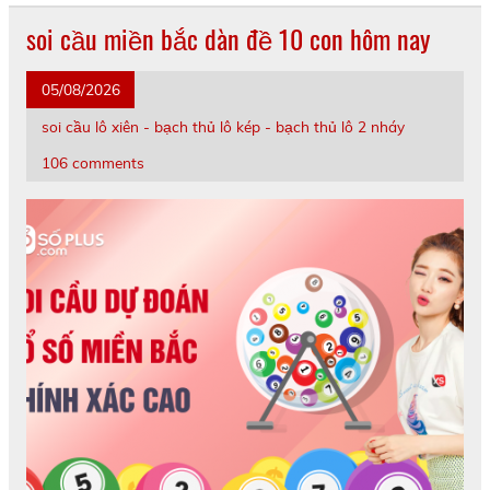
soi cầu miền bắc dàn đề 10 con hôm nay
05/08/2026
soi cầu lô xiên - bạch thủ lô kép - bạch thủ lô 2 nháy
106 comments