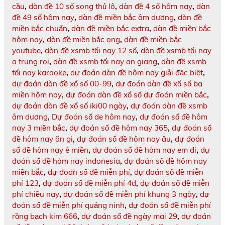
cầu
,
dàn đề 10 số song thủ lô
,
dàn đề 4 số hôm nay
,
dàn
đề 49 số hôm nay
,
dàn đề miền bắc âm dương
,
dàn đề
miền bắc chuẩn
,
dàn đề miền bắc extra
,
dàn đề miền bắc
hôm nay
,
dàn đề miền bắc ong
,
dàn đề miền bắc
youtube
,
dàn đề xsmb tối nay 12 số
,
dàn đề xsmb tối nay
a trung roi
,
dàn đề xsmb tối nay an giang
,
dàn đề xsmb
tối nay karaoke
,
dự đoán dàn đề hôm nay giải đặc biệt
,
dự đoán dàn đề xổ số 00-99
,
dự đoán dàn đề xổ số ba
miền hôm nay
,
dự đoán dàn đề xổ số dự đoán miền bắc
,
dự đoán dàn đề xổ số iki00 ngày
,
dự đoán dàn đề xsmb
âm dương
,
Dự đoán số de hôm nay
,
dự đoán số đề hôm
nay 3 miền bắc
,
dự đoán số đề hôm nay 365
,
dự đoán số
đề hôm nay ăn gì
,
dự đoán số đề hôm nay âu
,
dự đoán
số đề hôm nay ê miền
,
dự đoán số đề hôm nay em đi
,
dự
đoán số đề hôm nay indonesia
,
dự đoán số đề hôm nay
miền bắc
,
dự đoán số đề miễn phí
,
dự đoán số đề miễn
phí 123
,
dự đoán số đề miễn phí 4d
,
dự đoán số đề miễn
phí chiều nay
,
dự đoán số đề miễn phí khung 3 ngày
,
dự
đoán số đề miễn phí quảng ninh
,
dự đoán số đề miễn phí
rồng bạch kim 666
,
dự đoán số đề ngày mai 29
,
dự đoán