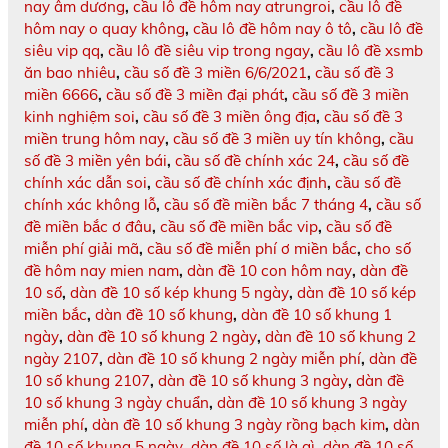
nay âm dương
,
cầu lô đề hôm nay atrungroi
,
cầu lô đề
hôm nay o quay không
,
cầu lô đề hôm nay ô tô
,
cầu lô đề
siêu vip qq
,
cầu lô đề siêu vip trong ngay
,
cầu lô đề xsmb
ăn bao nhiêu
,
cầu số đề 3 miền 6/6/2021
,
cầu số đề 3
miền 6666
,
cầu số đề 3 miền đại phát
,
cầu số đề 3 miền
kinh nghiệm soi
,
cầu số đề 3 miền ông địa
,
cầu số đề 3
miền trung hôm nay
,
cầu số đề 3 miền uy tín không
,
cầu
số đề 3 miền yên bái
,
cầu số đề chính xác 24
,
cầu số đề
chính xác dẫn soi
,
cầu số đề chính xác định
,
cầu số đề
chính xác không lỗ
,
cầu số đề miền bắc 7 tháng 4
,
cầu số
đề miền bắc ơ đâu
,
cầu số đề miền bắc vip
,
cầu số đề
miễn phí giải mã
,
cầu số đề miễn phí ơ miền bắc
,
cho số
đề hôm nay mien nam
,
dàn đề 10 con hôm nay
,
dàn đề
10 số
,
dàn đề 10 số kép khung 5 ngày
,
dàn đề 10 số kép
miền bắc
,
dàn đề 10 số khung
,
dàn đề 10 số khung 1
ngày
,
dàn đề 10 số khung 2 ngày
,
dàn đề 10 số khung 2
ngày 2107
,
dàn đề 10 số khung 2 ngày miễn phí
,
dàn đề
10 số khung 2107
,
dàn đề 10 số khung 3 ngày
,
dàn đề
10 số khung 3 ngày chuẩn
,
dàn đề 10 số khung 3 ngày
miễn phí
,
dàn đề 10 số khung 3 ngày rồng bạch kim
,
dàn
đề 10 số khung 5 ngày
,
dàn đề 10 số là gì
,
dàn đề 10 số