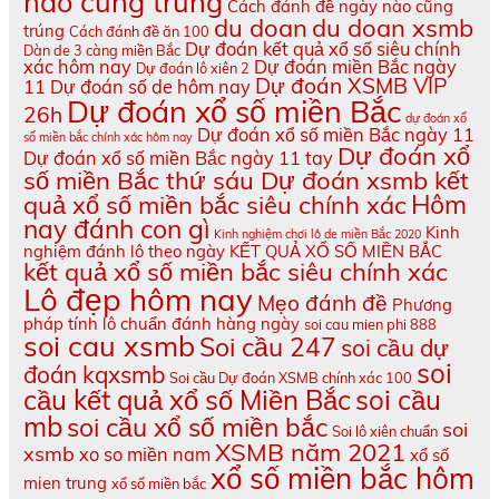
nào cũng trúng
Cách đánh đề ngày nào cũng
du doan
du doan xsmb
trúng
Cách đánh đề ăn 100
Dự đoán kết quả xổ số siêu chính
Dàn de 3 càng miền Bắc
xác hôm nay
Dự đoán miền Bắc ngày
Dự đoán lô xiên 2
Dự đoán XSMB VIP
11
Dự đoán số de hôm nay
Dự đoán xổ số miền Bắc
26h
dự đoán xổ
Dự đoán xổ số miền Bắc ngày 11
số miền bắc chính xác hôm nay
Dự đoán xổ
Dự đoán xổ số miền Bắc ngày 11 tay
số miền Bắc thứ sáu Dự đoán xsmb kết
Hôm
quả xổ số miền bắc siêu chính xác
nay đánh con gì
Kinh
Kinh nghiệm chơi lô de miền Bắc 2020
nghiệm đánh lô theo ngày
KẾT QUẢ XỔ SỐ MIỀN BẮC
kết quả xổ số miền bắc siêu chính xác
Lô đẹp hôm nay
Mẹo đánh đề
Phương
pháp tính lô chuẩn đánh hàng ngày
soi cau mien phi 888
soi cau xsmb
Soi cầu 247
soi cầu dự
soi
đoán kqxsmb
Soi cầu Dự đoán XSMB chính xác 100
cầu kết quả xổ số Miền Bắc
soi cầu
mb
soi cầu xổ số miền bắc
soi
Soi lô xiên chuẩn
XSMB năm 2021
xsmb
xo so miền nam
xổ số
xổ số miền bắc hôm
mien trung
xổ số miền bắc