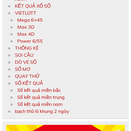
KẾT QUẢ XỔ SỐ
VIETLOTT
Mega 6×45
Max 3D
Max 4D
Power 6/55
THỐNG KÊ
SOI CẦU
DÒ VÉ SỐ
SỔ MƠ
QUAY THỬ
SỐ KẾT QUẢ
Số kết quả miền bắc
Số kết quả miền trung
Số kết quả miền nam
bạch thủ lô khung 2 ngày