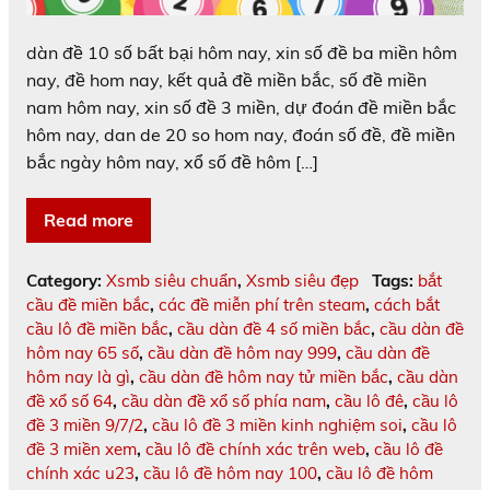
dàn đề 10 số bất bại hôm nay, xin số đề ba miền hôm
nay, đề hom nay, kết quả đề miền bắc, số đề miền
nam hôm nay, xin số đề 3 miền, dự đoán đề miền bắc
hôm nay, dan de 20 so hom nay, đoán số đề, đề miền
bắc ngày hôm nay, xổ số đề hôm […]
Read more
Category:
Xsmb siêu chuẩn
,
Xsmb siêu đẹp
Tags:
bắt
cầu đề miền bắc
,
các đề miễn phí trên steam
,
cách bắt
cầu lô đề miền bắc
,
cầu dàn đề 4 số miền bắc
,
cầu dàn đề
hôm nay 65 số
,
cầu dàn đề hôm nay 999
,
cầu dàn đề
hôm nay là gì
,
cầu dàn đề hôm nay tử miền bắc
,
cầu dàn
đề xổ số 64
,
cầu dàn đề xổ số phía nam
,
cầu lô đê
,
cầu lô
đề 3 miền 9/7/2
,
cầu lô đề 3 miền kinh nghiệm soi
,
cầu lô
đề 3 miền xem
,
cầu lô đề chính xác trên web
,
cầu lô đề
chính xác u23
,
cầu lô đề hôm nay 100
,
cầu lô đề hôm