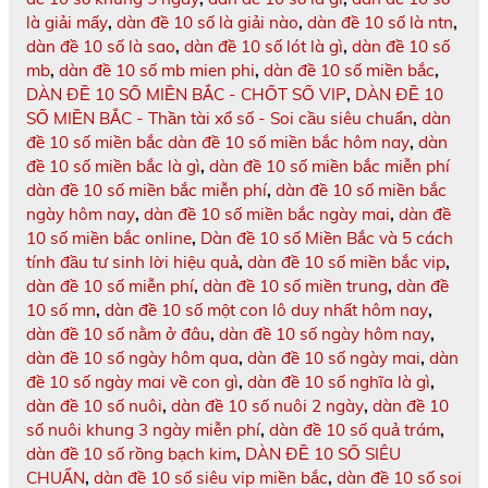
là giải mấy
,
dàn đề 10 số là giải nào
,
dàn đề 10 số là ntn
,
dàn đề 10 số là sao
,
dàn đề 10 số lót là gì
,
dàn đề 10 số
mb
,
dàn đề 10 số mb mien phi
,
dàn đề 10 số miền bắc
,
DÀN ĐỀ 10 SỐ MIỀN BẮC - CHỐT SỐ VIP
,
DÀN ĐỀ 10
SỐ MIỀN BẮC - Thần tài xổ số - Soi cầu siêu chuẩn
,
dàn
đề 10 số miền bắc dàn đề 10 số miền bắc hôm nay
,
dàn
đề 10 số miền bắc là gì
,
dàn đề 10 số miền bắc miễn phí
dàn đề 10 số miền bắc miễn phí
,
dàn đề 10 số miền bắc
ngày hôm nay
,
dàn đề 10 số miền bắc ngày mai
,
dàn đề
10 số miền bắc online
,
Dàn đề 10 số Miền Bắc và 5 cách
tính đầu tư sinh lời hiệu quả
,
dàn đề 10 số miền bắc vip
,
dàn đề 10 số miễn phí
,
dàn đề 10 số miền trung
,
dàn đề
10 số mn
,
dàn đề 10 số một con lô duy nhất hôm nay
,
dàn đề 10 số nằm ở đâu
,
dàn đề 10 số ngày hôm nay
,
dàn đề 10 số ngày hôm qua
,
dàn đề 10 số ngày mai
,
dàn
đề 10 số ngày mai về con gì
,
dàn đề 10 số nghĩa là gì
,
dàn đề 10 số nuôi
,
dàn đề 10 số nuôi 2 ngày
,
dàn đề 10
số nuôi khung 3 ngày miễn phí
,
dàn đề 10 số quả trám
,
dàn đề 10 số rồng bạch kim
,
DÀN ĐỀ 10 SỐ SIÊU
CHUẨN
,
dàn đề 10 số siêu vip miền bắc
,
dàn đề 10 số soi