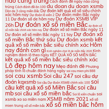
nào cũng trúng
Cách đánh đề ngày nào cũng
du doan
du doan xsmb
trúng
Cách đánh đề ăn 100
Dự đoán kết quả xổ số siêu chính
Dàn de 3 càng miền Bắc
xác hôm nay
Dự đoán miền Bắc ngày
Dự đoán lô xiên 2
Dự đoán XSMB VIP
11
Dự đoán số de hôm nay
Dự đoán xổ số miền Bắc
26h
dự đoán xổ
Dự đoán xổ số miền Bắc ngày 11
số miền bắc chính xác hôm nay
Dự đoán xổ
Dự đoán xổ số miền Bắc ngày 11 tay
số miền Bắc thứ sáu Dự đoán xsmb kết
Hôm
quả xổ số miền bắc siêu chính xác
nay đánh con gì
Kinh
Kinh nghiệm chơi lô de miền Bắc 2020
nghiệm đánh lô theo ngày
KẾT QUẢ XỔ SỐ MIỀN BẮC
kết quả xổ số miền bắc siêu chính xác
Lô đẹp hôm nay
Mẹo đánh đề
Phương
pháp tính lô chuẩn đánh hàng ngày
soi cau mien phi 888
soi cau xsmb
Soi cầu 247
soi cầu dự
soi
đoán kqxsmb
Soi cầu Dự đoán XSMB chính xác 100
cầu kết quả xổ số Miền Bắc
soi cầu
mb
soi cầu xổ số miền bắc
soi
Soi lô xiên chuẩn
XSMB năm 2021
xsmb
xo so miền nam
xổ số
xổ số miền bắc hôm
mien trung
xổ số miền bắc