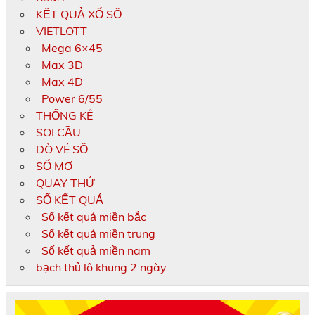
KẾT QUẢ XỔ SỐ
VIETLOTT
Mega 6×45
Max 3D
Max 4D
Power 6/55
THỐNG KÊ
SOI CẦU
DÒ VÉ SỐ
SỔ MƠ
QUAY THỬ
SỐ KẾT QUẢ
Số kết quả miền bắc
Số kết quả miền trung
Số kết quả miền nam
bạch thủ lô khung 2 ngày