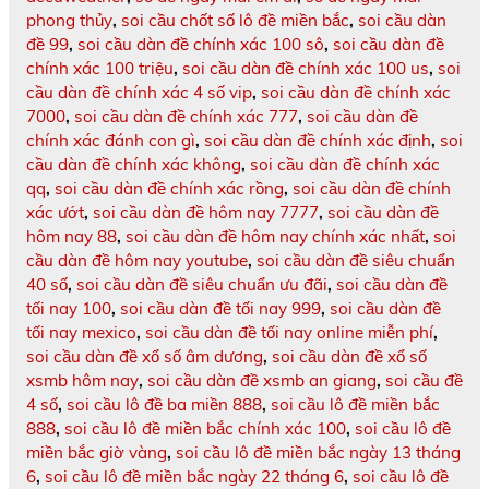
phong thủy
,
soi cầu chốt số lô đề miền bắc
,
soi cầu dàn
đề 99
,
soi cầu dàn đề chính xác 100 sô
,
soi cầu dàn đề
chính xác 100 triệu
,
soi cầu dàn đề chính xác 100 us
,
soi
cầu dàn đề chính xác 4 số vip
,
soi cầu dàn đề chính xác
7000
,
soi cầu dàn đề chính xác 777
,
soi cầu dàn đề
chính xác đánh con gì
,
soi cầu dàn đề chính xác định
,
soi
cầu dàn đề chính xác không
,
soi cầu dàn đề chính xác
qq
,
soi cầu dàn đề chính xác rồng
,
soi cầu dàn đề chính
xác ướt
,
soi cầu dàn đề hôm nay 7777
,
soi cầu dàn đề
hôm nay 88
,
soi cầu dàn đề hôm nay chính xác nhất
,
soi
cầu dàn đề hôm nay youtube
,
soi cầu dàn đề siêu chuẩn
40 số
,
soi cầu dàn đề siêu chuẩn ưu đãi
,
soi cầu dàn đề
tối nay 100
,
soi cầu dàn đề tối nay 999
,
soi cầu dàn đề
tối nay mexico
,
soi cầu dàn đề tối nay online miễn phí
,
soi cầu dàn đề xổ số âm dương
,
soi cầu dàn đề xổ số
xsmb hôm nay
,
soi cầu dàn đề xsmb an giang
,
soi cầu đề
4 số
,
soi cầu lô đề ba miền 888
,
soi cầu lô đề miền bắc
888
,
soi cầu lô đề miền bắc chính xác 100
,
soi cầu lô đề
miền bắc giờ vàng
,
soi cầu lô đề miền bắc ngày 13 tháng
6
,
soi cầu lô đề miền bắc ngày 22 tháng 6
,
soi cầu lô đề