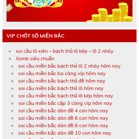
VIP CHỐT SỐ MIỀN BẮC
soi cầu lô xiên – bạch thủ lô kép – lô 2 nháy
Xsmb siêu chuẩn
soi cầu miền bắc bạch thủ lô 2 nháy hôm nay
soi cầu miền bắc ba càng víp hôm nay
soi cầu miền bắc bạch thủ đề hôm nay
soi cầu miền bắc bạch thủ lô hôm nay
soi cầu miền bắc bạch thủ lô kép hôm nay
soi cầu miền bắc cặp 3 càng víp hôm nay
soi cầu miền bắc dàn đề 4 con hôm nay
soi cầu miền bắc dàn đề 6 con hôm nay
soi cầu miền bắc dàn đề 8 con hôm nay
soi cầu miền bắc dàn đề 10 con hôm nay