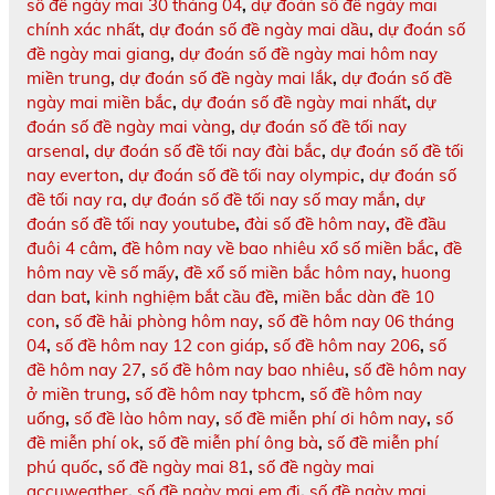
số đề ngày mai 30 tháng 04
,
dự đoán số đề ngày mai
chính xác nhất
,
dự đoán số đề ngày mai dầu
,
dự đoán số
đề ngày mai giang
,
dự đoán số đề ngày mai hôm nay
miền trung
,
dự đoán số đề ngày mai lắk
,
dự đoán số đề
ngày mai miền bắc
,
dự đoán số đề ngày mai nhất
,
dự
đoán số đề ngày mai vàng
,
dự đoán số đề tối nay
arsenal
,
dự đoán số đề tối nay đài bắc
,
dự đoán số đề tối
nay everton
,
dự đoán số đề tối nay olympic
,
dự đoán số
đề tối nay ra
,
dự đoán số đề tối nay số may mắn
,
dự
đoán số đề tối nay youtube
,
đài số đề hôm nay
,
đề đầu
đuôi 4 câm
,
đề hôm nay về bao nhiêu xổ số miền bắc
,
đề
hôm nay về số mấy
,
đề xổ số miền bắc hôm nay
,
huong
dan bat
,
kinh nghiệm bắt cầu đề
,
miền bắc dàn đề 10
con
,
số đề hải phòng hôm nay
,
số đề hôm nay 06 tháng
04
,
số đề hôm nay 12 con giáp
,
số đề hôm nay 206
,
số
đề hôm nay 27
,
số đề hôm nay bao nhiêu
,
số đề hôm nay
ở miền trung
,
số đề hôm nay tphcm
,
số đề hôm nay
uống
,
số đề lào hôm nay
,
số đề miễn phí ơi hôm nay
,
số
đề miễn phí ok
,
số đề miễn phí ông bà
,
số đề miễn phí
phú quốc
,
số đề ngày mai 81
,
số đề ngày mai
accuweather
,
số đề ngày mai em đi
,
số đề ngày mai