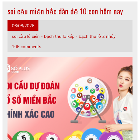
soi cầu miền bắc dàn đề 10 con hôm nay
06/08/2026
soi cầu lô xiên - bạch thủ lô kép - bạch thủ lô 2 nháy
106 comments