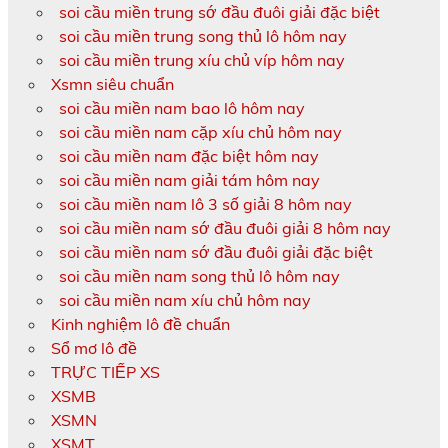
soi cầu miền trung sớ đầu đuôi giải đặc biệt
soi cầu miền trung song thủ lô hôm nay
soi cầu miền trung xíu chủ víp hôm nay
Xsmn siêu chuẩn
soi cầu miền nam bao lô hôm nay
soi cầu miền nam cặp xíu chủ hôm nay
soi cầu miền nam đặc biệt hôm nay
soi cầu miền nam giải tám hôm nay
soi cầu miền nam lô 3 số giải 8 hôm nay
soi cầu miền nam sớ đầu đuôi giải 8 hôm nay
soi cầu miền nam sớ đầu đuôi giải đặc biệt
soi cầu miền nam song thủ lô hôm nay
soi cầu miền nam xíu chủ hôm nay
Kinh nghiệm lô đề chuẩn
Sổ mơ lô đề
TRỰC TIẾP XS
XSMB
XSMN
XSMT