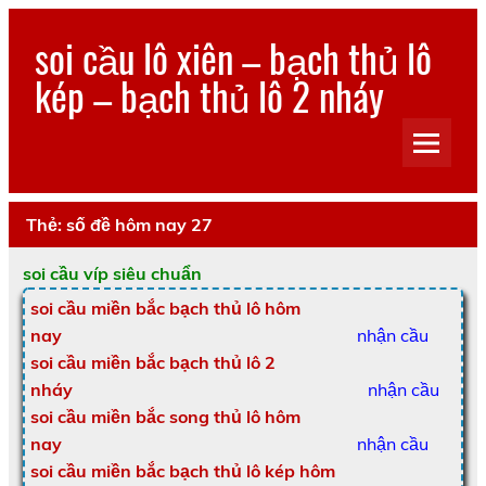
Skip
to
soi cầu lô xiên – bạch thủ lô
content
kép – bạch thủ lô 2 nháy
soi cầu lô xiên – bạch thủ lô kép – bạch thủ lô 2 nháy
Thẻ:
số đề hôm nay 27
soi cầu víp siêu chuẩn
soi cầu miền bắc bạch thủ lô hôm
nay
nhận cầu
soi cầu miền bắc bạch thủ lô 2
nháy
nhận cầu
soi cầu miền bắc song thủ lô hôm
nay
nhận cầu
soi cầu miền bắc bạch thủ lô kép hôm