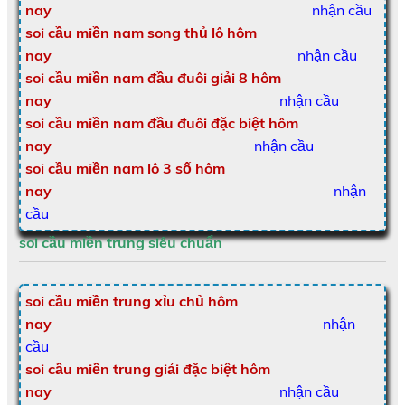
nay
nhận cầu
soi cầu miền nam song thủ lô hôm
nay
nhận cầu
soi cầu miền nam đầu đuôi giải 8 hôm
nay
nhận cầu
soi cầu miền nam đầu đuôi đặc biệt hôm
nay
nhận cầu
soi cầu miền nam lô 3 số hôm
nay
nhận
cầu
soi cầu miền trung siêu chuẩn
soi cầu miền trung xỉu chủ hôm
nay
nhận
cầu
soi cầu miền trung giải đặc biệt hôm
nay
nhận cầu