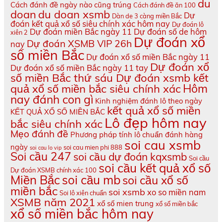
du
Cách đánh đề ngày nào cũng trúng
Cách đánh đề ăn 100
doan
du doan xsmb
Dự
Dàn de 3 càng miền Bắc
đoán kết quả xổ số siêu chính xác hôm nay
Dự đoán lô
Dự đoán miền Bắc ngày 11
Dự đoán số de hôm
xiên 2
Dự đoán xổ
Dự đoán XSMB VIP 26h
nay
số miền Bắc
Dự đoán xổ số miền Bắc ngày 11
Dự đoán xổ
Dự đoán xổ số miền Bắc ngày 11 tay
số miền Bắc thứ sáu Dự đoán xsmb kết
Hôm
quả xổ số miền bắc siêu chính xác
nay đánh con gì
Kinh nghiệm đánh lô theo ngày
kết quả xổ số miền
KẾT QUẢ XỔ SỐ MIỀN BẮC
Lô đẹp hôm nay
bắc siêu chính xác
Mẹo đánh đề
Phương pháp tính lô chuẩn đánh hàng
soi cau xsmb
ngày
soi cau mien phi 888
soi cau lo vip
Soi cầu 247
soi cầu dự đoán kqxsmb
Soi cầu
soi cầu kết quả xổ số
Dự đoán XSMB chính xác 100
Miền Bắc
soi cầu mb
soi cầu xổ số
miền bắc
soi xsmb
xo so miền nam
Soi lô xiên chuẩn
XSMB năm 2021
xổ số mien trung
xổ số miền bắc
xổ số miền bắc hôm nay