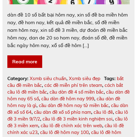
dàn đề 10 số bất bại hôm nay, xin số đề ba miền hôm
nay, đề hom nay, kết quả đề miền bắc, số đề miền
nam hôm nay, xin số đề 3 miền, dự đoán đề miền bắc
hôm nay, dan de 20 so hom nay, đoán số đề, đề miền
bắc ngày hôm nay, xổ số đề hôm […]
Read more
Category:
Xsmb siêu chuẩn
,
Xsmb siêu đẹp
Tags:
bắt
cầu đề miền bắc
,
các đề miễn phí trên steam
,
cách bắt
cầu lô đề miền bắc
,
cầu dàn đề 4 số miền bắc
,
cầu dàn đề
hôm nay 65 số
,
cầu dàn đề hôm nay 999
,
cầu dàn đề
hôm nay là gì
,
cầu dàn đề hôm nay tử miền bắc
,
cầu dàn
đề xổ số 64
,
cầu dàn đề xổ số phía nam
,
cầu lô đê
,
cầu lô
đề 3 miền 9/7/2
,
cầu lô đề 3 miền kinh nghiệm soi
,
cầu lô
đề 3 miền xem
,
cầu lô đề chính xác trên web
,
cầu lô đề
chính xác u23
,
cầu lô đề hôm nay 100
,
cầu lô đề hôm