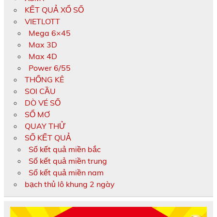
KẾT QUẢ XỔ SỐ
VIETLOTT
Mega 6×45
Max 3D
Max 4D
Power 6/55
THỐNG KÊ
SOI CẦU
DÒ VÉ SỐ
SỔ MƠ
QUAY THỬ
SỐ KẾT QUẢ
Số kết quả miền bắc
Số kết quả miền trung
Số kết quả miền nam
bạch thủ lô khung 2 ngày