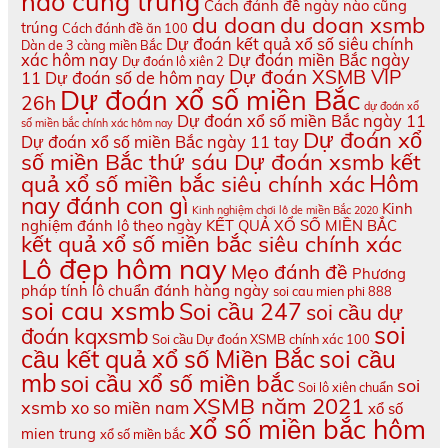
nào cũng trúng
Cách đánh đề ngày nào cũng
du doan
du doan xsmb
trúng
Cách đánh đề ăn 100
Dự đoán kết quả xổ số siêu chính
Dàn de 3 càng miền Bắc
xác hôm nay
Dự đoán miền Bắc ngày
Dự đoán lô xiên 2
Dự đoán XSMB VIP
11
Dự đoán số de hôm nay
Dự đoán xổ số miền Bắc
26h
dự đoán xổ
Dự đoán xổ số miền Bắc ngày 11
số miền bắc chính xác hôm nay
Dự đoán xổ
Dự đoán xổ số miền Bắc ngày 11 tay
số miền Bắc thứ sáu Dự đoán xsmb kết
Hôm
quả xổ số miền bắc siêu chính xác
nay đánh con gì
Kinh
Kinh nghiệm chơi lô de miền Bắc 2020
nghiệm đánh lô theo ngày
KẾT QUẢ XỔ SỐ MIỀN BẮC
kết quả xổ số miền bắc siêu chính xác
Lô đẹp hôm nay
Mẹo đánh đề
Phương
pháp tính lô chuẩn đánh hàng ngày
soi cau mien phi 888
soi cau xsmb
Soi cầu 247
soi cầu dự
soi
đoán kqxsmb
Soi cầu Dự đoán XSMB chính xác 100
cầu kết quả xổ số Miền Bắc
soi cầu
mb
soi cầu xổ số miền bắc
soi
Soi lô xiên chuẩn
XSMB năm 2021
xsmb
xo so miền nam
xổ số
xổ số miền bắc hôm
mien trung
xổ số miền bắc