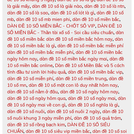
là giải mấy
,
dàn đề 10 số là giải nào
,
dàn đề 10 số là ntn
,
dàn đề 10 số là sao
,
dàn đề 10 số lót là gì
,
dàn đề 10 số
mb
,
dàn đề 10 số mb mien phi
,
dàn đề 10 số miền bắc
,
DÀN ĐỀ 10 SỐ MIỀN BẮC - CHỐT SỐ VIP
,
DÀN ĐỀ 10
SỐ MIỀN BẮC - Thần tài xổ số - Soi cầu siêu chuẩn
,
dàn
đề 10 số miền bắc dàn đề 10 số miền bắc hôm nay
,
dàn
đề 10 số miền bắc là gì
,
dàn đề 10 số miền bắc miễn phí
dàn đề 10 số miền bắc miễn phí
,
dàn đề 10 số miền bắc
ngày hôm nay
,
dàn đề 10 số miền bắc ngày mai
,
dàn đề
10 số miền bắc online
,
Dàn đề 10 số Miền Bắc và 5 cách
tính đầu tư sinh lời hiệu quả
,
dàn đề 10 số miền bắc vip
,
dàn đề 10 số miễn phí
,
dàn đề 10 số miền trung
,
dàn đề
10 số mn
,
dàn đề 10 số một con lô duy nhất hôm nay
,
dàn đề 10 số nằm ở đâu
,
dàn đề 10 số ngày hôm nay
,
dàn đề 10 số ngày hôm qua
,
dàn đề 10 số ngày mai
,
dàn
đề 10 số ngày mai về con gì
,
dàn đề 10 số nghĩa là gì
,
dàn đề 10 số nuôi
,
dàn đề 10 số nuôi 2 ngày
,
dàn đề 10
số nuôi khung 3 ngày miễn phí
,
dàn đề 10 số quả trám
,
dàn đề 10 số rồng bạch kim
,
DÀN ĐỀ 10 SỐ SIÊU
CHUẨN
,
dàn đề 10 số siêu vip miền bắc
,
dàn đề 10 số soi