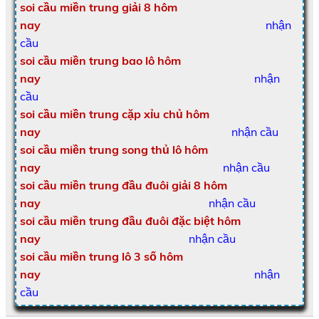
soi cầu miền trung giải 8 hôm
nay
nhận
cầu
soi cầu miền trung bao lô hôm
nay
nhận
cầu
soi cầu miền trung cặp xỉu chủ hôm
nay
nhận cầu
soi cầu miền trung song thủ lô hôm
nay
nhận cầu
soi cầu miền trung đầu đuôi giải 8 hôm
nay
nhận cầu
soi cầu miền trung đầu đuôi đặc biệt hôm
nay
nhận cầu
soi cầu miền trung lô 3 số hôm
nay
nhận
cầu