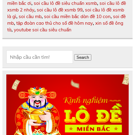
miền bắc ơi
,
soi cầu lô đề siêu chuẩn xsmb
,
soi cầu lô đề
xsmb 2 nháy
,
soi cầu lô đề xsmb 99
,
soi cầu lô đề xsmb
là gì
,
soi cầu mb
,
soi cầu miền bắc dàn đề 10 con
,
soi đề
mb
,
tập đoàn cao thủ cho số đề hôm nay
,
xin số đề ông
tà
,
youtube soi cầu siêu chuẩn
Search