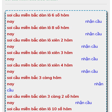
soi cầu miền bắc dàn lô 6 số hôm
nay
nhận cầu
soi cầu miền bắc dàn lô 8 số hôm
nay
nhận cầu
soi cầu miền bắc dàn lô xiên 2 hôm
nay
nhận cầu
soi cầu miền bắc dàn lô xiên 3 hôm
nay
nhận cầu
soi cầu miền bắc dàn lô xiên 4 hôm
nay
nhận cầu
soi cầu miền bắc 3 càng hôm
nay
nhận
cầu
soi cầu miền bắc dàn 3 càng 2 số hôm
nay
nhận cầu
soi cầu miền bắc dàn lô 10 số hôm