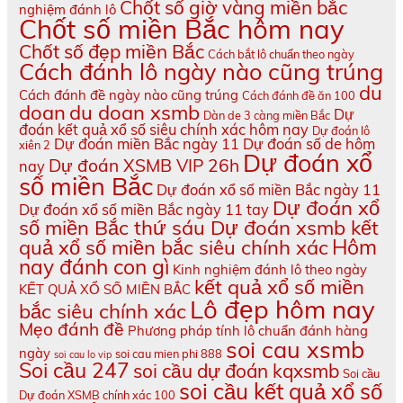
Chốt số giờ vàng miền bắc
nghiệm đánh lô
Chốt số miền Bắc hôm nay
Chốt số đẹp miền Bắc
Cách bắt lô chuẩn theo ngày
Cách đánh lô ngày nào cũng trúng
du
Cách đánh đề ngày nào cũng trúng
Cách đánh đề ăn 100
doan
du doan xsmb
Dự
Dàn de 3 càng miền Bắc
đoán kết quả xổ số siêu chính xác hôm nay
Dự đoán lô
Dự đoán miền Bắc ngày 11
Dự đoán số de hôm
xiên 2
Dự đoán xổ
Dự đoán XSMB VIP 26h
nay
số miền Bắc
Dự đoán xổ số miền Bắc ngày 11
Dự đoán xổ
Dự đoán xổ số miền Bắc ngày 11 tay
số miền Bắc thứ sáu Dự đoán xsmb kết
Hôm
quả xổ số miền bắc siêu chính xác
nay đánh con gì
Kinh nghiệm đánh lô theo ngày
kết quả xổ số miền
KẾT QUẢ XỔ SỐ MIỀN BẮC
Lô đẹp hôm nay
bắc siêu chính xác
Mẹo đánh đề
Phương pháp tính lô chuẩn đánh hàng
soi cau xsmb
ngày
soi cau mien phi 888
soi cau lo vip
Soi cầu 247
soi cầu dự đoán kqxsmb
Soi cầu
soi cầu kết quả xổ số
Dự đoán XSMB chính xác 100