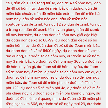
cầu
,
dàn đề 10 số song thủ lô
,
dàn đề 4 số hôm nay
,
dàn
đề 49 số hôm nay
,
dàn đề miền bắc âm dương
,
dàn đề
miền bắc chuẩn
,
dàn đề miền bắc extra
,
dàn đề miền bắc
hôm nay
,
dàn đề miền bắc ong
,
dàn đề miền bắc
youtube
,
dàn đề xsmb tối nay 12 số
,
dàn đề xsmb tối nay
a trung roi
,
dàn đề xsmb tối nay an giang
,
dàn đề xsmb
tối nay karaoke
,
dự đoán dàn đề hôm nay giải đặc biệt
,
dự đoán dàn đề xổ số 00-99
,
dự đoán dàn đề xổ số ba
miền hôm nay
,
dự đoán dàn đề xổ số dự đoán miền bắc
,
dự đoán dàn đề xổ số iki00 ngày
,
dự đoán dàn đề xsmb
âm dương
,
Dự đoán số de hôm nay
,
dự đoán số đề hôm
nay 3 miền bắc
,
dự đoán số đề hôm nay 365
,
dự đoán số
đề hôm nay ăn gì
,
dự đoán số đề hôm nay âu
,
dự đoán
số đề hôm nay ê miền
,
dự đoán số đề hôm nay em đi
,
dự
đoán số đề hôm nay indonesia
,
dự đoán số đề hôm nay
miền bắc
,
dự đoán số đề miễn phí
,
dự đoán số đề miễn
phí 123
,
dự đoán số đề miễn phí 4d
,
dự đoán số đề miễn
phí chiều nay
,
dự đoán số đề miễn phí khung 3 ngày
,
dự
đoán số đề miễn phí quảng ninh
,
dự đoán số đề miễn phí
rồng bạch kim 666
,
dự đoán số đề ngày mai 29
,
dự đoán