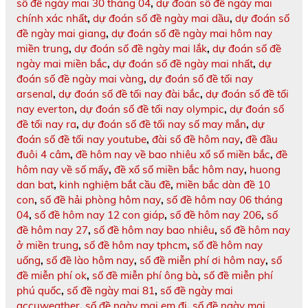
số đề ngày mai 30 tháng 04
,
dự đoán số đề ngày mai
chính xác nhất
,
dự đoán số đề ngày mai dầu
,
dự đoán số
đề ngày mai giang
,
dự đoán số đề ngày mai hôm nay
miền trung
,
dự đoán số đề ngày mai lắk
,
dự đoán số đề
ngày mai miền bắc
,
dự đoán số đề ngày mai nhất
,
dự
đoán số đề ngày mai vàng
,
dự đoán số đề tối nay
arsenal
,
dự đoán số đề tối nay đài bắc
,
dự đoán số đề tối
nay everton
,
dự đoán số đề tối nay olympic
,
dự đoán số
đề tối nay ra
,
dự đoán số đề tối nay số may mắn
,
dự
đoán số đề tối nay youtube
,
đài số đề hôm nay
,
đề đầu
đuôi 4 câm
,
đề hôm nay về bao nhiêu xổ số miền bắc
,
đề
hôm nay về số mấy
,
đề xổ số miền bắc hôm nay
,
huong
dan bat
,
kinh nghiệm bắt cầu đề
,
miền bắc dàn đề 10
con
,
số đề hải phòng hôm nay
,
số đề hôm nay 06 tháng
04
,
số đề hôm nay 12 con giáp
,
số đề hôm nay 206
,
số
đề hôm nay 27
,
số đề hôm nay bao nhiêu
,
số đề hôm nay
ở miền trung
,
số đề hôm nay tphcm
,
số đề hôm nay
uống
,
số đề lào hôm nay
,
số đề miễn phí ơi hôm nay
,
số
đề miễn phí ok
,
số đề miễn phí ông bà
,
số đề miễn phí
phú quốc
,
số đề ngày mai 81
,
số đề ngày mai
accuweather
,
số đề ngày mai em đi
,
số đề ngày mai