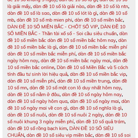
là giải mấy
,
dàn đề 10 số là giải nào
,
dàn đề 10 số là ntn
,
dàn đề 10 số là sao
,
dàn đề 10 số lót là gì
,
dàn đề 10 số
mb
,
dàn đề 10 số mb mien phi
,
dàn đề 10 số miền bắc
,
DÀN ĐỀ 10 SỐ MIỀN BẮC - CHỐT SỐ VIP
,
DÀN ĐỀ 10
SỐ MIỀN BẮC - Thần tài xổ số - Soi cầu siêu chuẩn
,
dàn
đề 10 số miền bắc dàn đề 10 số miền bắc hôm nay
,
dàn
đề 10 số miền bắc là gì
,
dàn đề 10 số miền bắc miễn phí
dàn đề 10 số miền bắc miễn phí
,
dàn đề 10 số miền bắc
ngày hôm nay
,
dàn đề 10 số miền bắc ngày mai
,
dàn đề
10 số miền bắc online
,
Dàn đề 10 số Miền Bắc và 5 cách
tính đầu tư sinh lời hiệu quả
,
dàn đề 10 số miền bắc vip
,
dàn đề 10 số miễn phí
,
dàn đề 10 số miền trung
,
dàn đề
10 số mn
,
dàn đề 10 số một con lô duy nhất hôm nay
,
dàn đề 10 số nằm ở đâu
,
dàn đề 10 số ngày hôm nay
,
dàn đề 10 số ngày hôm qua
,
dàn đề 10 số ngày mai
,
dàn
đề 10 số ngày mai về con gì
,
dàn đề 10 số nghĩa là gì
,
dàn đề 10 số nuôi
,
dàn đề 10 số nuôi 2 ngày
,
dàn đề 10
số nuôi khung 3 ngày miễn phí
,
dàn đề 10 số quả trám
,
dàn đề 10 số rồng bạch kim
,
DÀN ĐỀ 10 SỐ SIÊU
CHUẨN
,
dàn đề 10 số siêu vip miền bắc
,
dàn đề 10 số soi