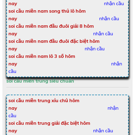
nay
nhận cầu
soi cầu miền nam song thủ lô hôm
nay
nhận cầu
soi cầu miền nam đầu đuôi giải 8 hôm
nay
nhận cầu
soi cầu miền nam đầu đuôi đặc biệt hôm
nay
nhận cầu
soi cầu miền nam lô 3 số hôm
nay
nhận
cầu
soi cầu miền trung siêu chuẩn
soi cầu miền trung xỉu chủ hôm
nay
nhận
cầu
soi cầu miền trung giải đặc biệt hôm
nay
nhận cầu