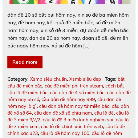
dàn đề 10 số bất bại hôm nay, xin số đề ba miền hôm
nay, đề hom nay, kết quả đề miền bắc, số đề miền
nam hôm nay, xin số đề 3 miền, dự đoán đề miền bắc
hôm nay, dan de 20 so hom nay, đoán số đề, đề miền
bắc ngày hôm nay, xổ số đề hôm […]
Read more
Category:
Xsmb siêu chuẩn
,
Xsmb siêu đẹp
Tags:
bắt
cầu đề miền bắc
,
các đề miễn phí trên steam
,
cách bắt
cầu lô đề miền bắc
,
cầu dàn đề 4 số miền bắc
,
cầu dàn đề
hôm nay 65 số
,
cầu dàn đề hôm nay 999
,
cầu dàn đề
hôm nay là gì
,
cầu dàn đề hôm nay tử miền bắc
,
cầu dàn
đề xổ số 64
,
cầu dàn đề xổ số phía nam
,
cầu lô đê
,
cầu lô
đề 3 miền 9/7/2
,
cầu lô đề 3 miền kinh nghiệm soi
,
cầu lô
đề 3 miền xem
,
cầu lô đề chính xác trên web
,
cầu lô đề
chính xác u23
,
cầu lô đề hôm nay 100
,
cầu lô đề hôm