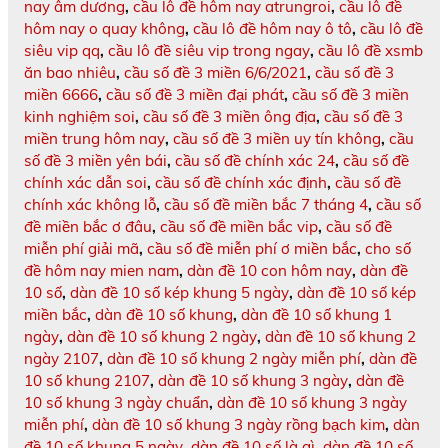
nay âm dương
,
cầu lô đề hôm nay atrungroi
,
cầu lô đề
hôm nay o quay không
,
cầu lô đề hôm nay ô tô
,
cầu lô đề
siêu vip qq
,
cầu lô đề siêu vip trong ngay
,
cầu lô đề xsmb
ăn bao nhiêu
,
cầu số đề 3 miền 6/6/2021
,
cầu số đề 3
miền 6666
,
cầu số đề 3 miền đại phát
,
cầu số đề 3 miền
kinh nghiệm soi
,
cầu số đề 3 miền ông địa
,
cầu số đề 3
miền trung hôm nay
,
cầu số đề 3 miền uy tín không
,
cầu
số đề 3 miền yên bái
,
cầu số đề chính xác 24
,
cầu số đề
chính xác dẫn soi
,
cầu số đề chính xác định
,
cầu số đề
chính xác không lỗ
,
cầu số đề miền bắc 7 tháng 4
,
cầu số
đề miền bắc ơ đâu
,
cầu số đề miền bắc vip
,
cầu số đề
miễn phí giải mã
,
cầu số đề miễn phí ơ miền bắc
,
cho số
đề hôm nay mien nam
,
dàn đề 10 con hôm nay
,
dàn đề
10 số
,
dàn đề 10 số kép khung 5 ngày
,
dàn đề 10 số kép
miền bắc
,
dàn đề 10 số khung
,
dàn đề 10 số khung 1
ngày
,
dàn đề 10 số khung 2 ngày
,
dàn đề 10 số khung 2
ngày 2107
,
dàn đề 10 số khung 2 ngày miễn phí
,
dàn đề
10 số khung 2107
,
dàn đề 10 số khung 3 ngày
,
dàn đề
10 số khung 3 ngày chuẩn
,
dàn đề 10 số khung 3 ngày
miễn phí
,
dàn đề 10 số khung 3 ngày rồng bạch kim
,
dàn
đề 10 số khung 5 ngày
,
dàn đề 10 số là gì
,
dàn đề 10 số