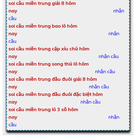
soi cầu miền trung giải 8 hôm
nay
nhận
cầu
soi cầu miền trung bao lô hôm
nay
nhận
cầu
soi cầu miền trung cặp xỉu chủ hôm
nay
nhận cầu
soi cầu miền trung song thủ lô hôm
nay
nhận cầu
soi cầu miền trung đầu đuôi giải 8 hôm
nay
nhận cầu
soi cầu miền trung đầu đuôi đặc biệt hôm
nay
nhận cầu
soi cầu miền trung lô 3 số hôm
nay
nhận
cầu