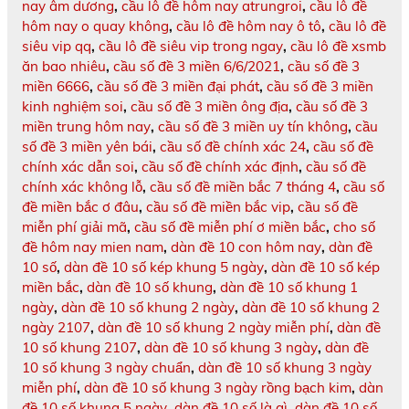
nay âm dương
,
cầu lô đề hôm nay atrungroi
,
cầu lô đề
hôm nay o quay không
,
cầu lô đề hôm nay ô tô
,
cầu lô đề
siêu vip qq
,
cầu lô đề siêu vip trong ngay
,
cầu lô đề xsmb
ăn bao nhiêu
,
cầu số đề 3 miền 6/6/2021
,
cầu số đề 3
miền 6666
,
cầu số đề 3 miền đại phát
,
cầu số đề 3 miền
kinh nghiệm soi
,
cầu số đề 3 miền ông địa
,
cầu số đề 3
miền trung hôm nay
,
cầu số đề 3 miền uy tín không
,
cầu
số đề 3 miền yên bái
,
cầu số đề chính xác 24
,
cầu số đề
chính xác dẫn soi
,
cầu số đề chính xác định
,
cầu số đề
chính xác không lỗ
,
cầu số đề miền bắc 7 tháng 4
,
cầu số
đề miền bắc ơ đâu
,
cầu số đề miền bắc vip
,
cầu số đề
miễn phí giải mã
,
cầu số đề miễn phí ơ miền bắc
,
cho số
đề hôm nay mien nam
,
dàn đề 10 con hôm nay
,
dàn đề
10 số
,
dàn đề 10 số kép khung 5 ngày
,
dàn đề 10 số kép
miền bắc
,
dàn đề 10 số khung
,
dàn đề 10 số khung 1
ngày
,
dàn đề 10 số khung 2 ngày
,
dàn đề 10 số khung 2
ngày 2107
,
dàn đề 10 số khung 2 ngày miễn phí
,
dàn đề
10 số khung 2107
,
dàn đề 10 số khung 3 ngày
,
dàn đề
10 số khung 3 ngày chuẩn
,
dàn đề 10 số khung 3 ngày
miễn phí
,
dàn đề 10 số khung 3 ngày rồng bạch kim
,
dàn
đề 10 số khung 5 ngày
,
dàn đề 10 số là gì
,
dàn đề 10 số