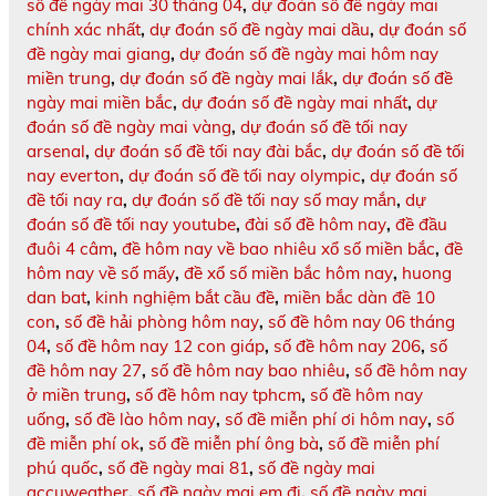
số đề ngày mai 30 tháng 04
,
dự đoán số đề ngày mai
chính xác nhất
,
dự đoán số đề ngày mai dầu
,
dự đoán số
đề ngày mai giang
,
dự đoán số đề ngày mai hôm nay
miền trung
,
dự đoán số đề ngày mai lắk
,
dự đoán số đề
ngày mai miền bắc
,
dự đoán số đề ngày mai nhất
,
dự
đoán số đề ngày mai vàng
,
dự đoán số đề tối nay
arsenal
,
dự đoán số đề tối nay đài bắc
,
dự đoán số đề tối
nay everton
,
dự đoán số đề tối nay olympic
,
dự đoán số
đề tối nay ra
,
dự đoán số đề tối nay số may mắn
,
dự
đoán số đề tối nay youtube
,
đài số đề hôm nay
,
đề đầu
đuôi 4 câm
,
đề hôm nay về bao nhiêu xổ số miền bắc
,
đề
hôm nay về số mấy
,
đề xổ số miền bắc hôm nay
,
huong
dan bat
,
kinh nghiệm bắt cầu đề
,
miền bắc dàn đề 10
con
,
số đề hải phòng hôm nay
,
số đề hôm nay 06 tháng
04
,
số đề hôm nay 12 con giáp
,
số đề hôm nay 206
,
số
đề hôm nay 27
,
số đề hôm nay bao nhiêu
,
số đề hôm nay
ở miền trung
,
số đề hôm nay tphcm
,
số đề hôm nay
uống
,
số đề lào hôm nay
,
số đề miễn phí ơi hôm nay
,
số
đề miễn phí ok
,
số đề miễn phí ông bà
,
số đề miễn phí
phú quốc
,
số đề ngày mai 81
,
số đề ngày mai
accuweather
,
số đề ngày mai em đi
,
số đề ngày mai