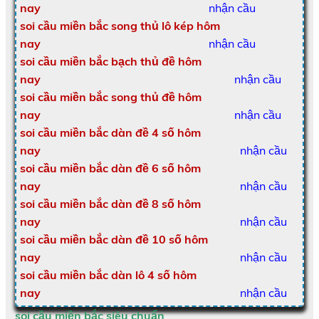
nay
nhận cầu
soi cầu miền bắc song thủ lô kép hôm
nay
nhận cầu
soi cầu miền bắc bạch thủ đề hôm
nay
nhận cầu
soi cầu miền bắc song thủ đề hôm
nay
nhận cầu
soi cầu miền bắc dàn đề 4 số hôm
nay
nhận cầu
soi cầu miền bắc dàn đề 6 số hôm
nay
nhận cầu
soi cầu miền bắc dàn đề 8 số hôm
nay
nhận cầu
soi cầu miền bắc dàn đề 10 số hôm
nay
nhận cầu
soi cầu miền bắc dàn lô 4 số hôm
nay
nhận cầu
soi cầu miền bắc siêu chuẩn