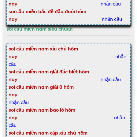
nay
nhận cầu
soi cầu miền bắc đề đầu đuôi hôm
nay
nhận cầu
soi cầu miền nam siêu chuẩn
soi cầu miền nam xỉu chủ hôm
nay
nhận
cầu
soi cầu miền nam giải đặc biệt hôm
nay
nhận cầu
soi cầu miền nam giải 8 hôm
nay
nhận cầu
soi cầu miền nam bao lô hôm
nay
nhận
cầu
soi cầu miền nam cặp xỉu chủ hôm