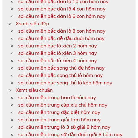
soi cầu miền bắc dàn lô 10 con hôm nay
soi cầu miền bắc dàn lô 4 con hôm nay
soi cầu miền bắc dàn lô 6 con hôm nay
Xsmb siêu đẹp
soi cầu miền bắc dàn lô 8 con hôm nay
soi cầu miền bắc đề đầu đuôi hôm nay
soi cầu miền bắc lô xiên 2 hôm nay
soi cầu miền bắc lô xiên 3 hôm nay
soi cầu miền bắc lô xiên 4 hôm nay
soi cầu miền bắc song thủ đề hôm nay
soi cầu miền bắc song thủ lô hôm nay
soi cầu miền bắc song thủ lô kép hôm nay
Xsmt siêu chuẩn
soi cầu miền trung bao lô hôm nay
soi cầu miền trung cặp xíu chủ hôm nay
soi cầu miền trung đặc biệt hôm nay
soi cầu miền trung giải tám hôm nay
soi cầu miền trung lô 3 số giải 8 hôm nay
soi cầu miền trung sớ đầu đuôi giải 8 hôm nay