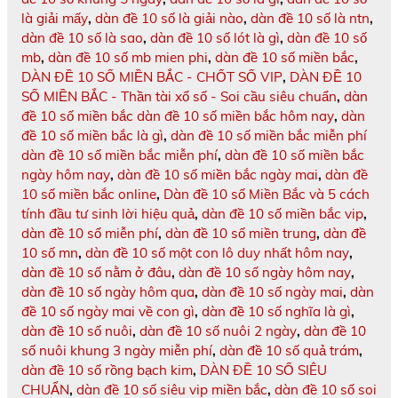
là giải mấy
,
dàn đề 10 số là giải nào
,
dàn đề 10 số là ntn
,
dàn đề 10 số là sao
,
dàn đề 10 số lót là gì
,
dàn đề 10 số
mb
,
dàn đề 10 số mb mien phi
,
dàn đề 10 số miền bắc
,
DÀN ĐỀ 10 SỐ MIỀN BẮC - CHỐT SỐ VIP
,
DÀN ĐỀ 10
SỐ MIỀN BẮC - Thần tài xổ số - Soi cầu siêu chuẩn
,
dàn
đề 10 số miền bắc dàn đề 10 số miền bắc hôm nay
,
dàn
đề 10 số miền bắc là gì
,
dàn đề 10 số miền bắc miễn phí
dàn đề 10 số miền bắc miễn phí
,
dàn đề 10 số miền bắc
ngày hôm nay
,
dàn đề 10 số miền bắc ngày mai
,
dàn đề
10 số miền bắc online
,
Dàn đề 10 số Miền Bắc và 5 cách
tính đầu tư sinh lời hiệu quả
,
dàn đề 10 số miền bắc vip
,
dàn đề 10 số miễn phí
,
dàn đề 10 số miền trung
,
dàn đề
10 số mn
,
dàn đề 10 số một con lô duy nhất hôm nay
,
dàn đề 10 số nằm ở đâu
,
dàn đề 10 số ngày hôm nay
,
dàn đề 10 số ngày hôm qua
,
dàn đề 10 số ngày mai
,
dàn
đề 10 số ngày mai về con gì
,
dàn đề 10 số nghĩa là gì
,
dàn đề 10 số nuôi
,
dàn đề 10 số nuôi 2 ngày
,
dàn đề 10
số nuôi khung 3 ngày miễn phí
,
dàn đề 10 số quả trám
,
dàn đề 10 số rồng bạch kim
,
DÀN ĐỀ 10 SỐ SIÊU
CHUẨN
,
dàn đề 10 số siêu vip miền bắc
,
dàn đề 10 số soi