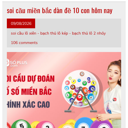
soi cầu miền bắc dàn đề 10 con hôm nay
09/08/2026
soi cầu lô xiên - bạch thủ lô kép - bạch thủ lô 2 nháy
106 comments