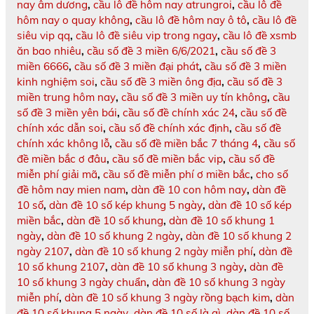
nay âm dương
,
cầu lô đề hôm nay atrungroi
,
cầu lô đề
hôm nay o quay không
,
cầu lô đề hôm nay ô tô
,
cầu lô đề
siêu vip qq
,
cầu lô đề siêu vip trong ngay
,
cầu lô đề xsmb
ăn bao nhiêu
,
cầu số đề 3 miền 6/6/2021
,
cầu số đề 3
miền 6666
,
cầu số đề 3 miền đại phát
,
cầu số đề 3 miền
kinh nghiệm soi
,
cầu số đề 3 miền ông địa
,
cầu số đề 3
miền trung hôm nay
,
cầu số đề 3 miền uy tín không
,
cầu
số đề 3 miền yên bái
,
cầu số đề chính xác 24
,
cầu số đề
chính xác dẫn soi
,
cầu số đề chính xác định
,
cầu số đề
chính xác không lỗ
,
cầu số đề miền bắc 7 tháng 4
,
cầu số
đề miền bắc ơ đâu
,
cầu số đề miền bắc vip
,
cầu số đề
miễn phí giải mã
,
cầu số đề miễn phí ơ miền bắc
,
cho số
đề hôm nay mien nam
,
dàn đề 10 con hôm nay
,
dàn đề
10 số
,
dàn đề 10 số kép khung 5 ngày
,
dàn đề 10 số kép
miền bắc
,
dàn đề 10 số khung
,
dàn đề 10 số khung 1
ngày
,
dàn đề 10 số khung 2 ngày
,
dàn đề 10 số khung 2
ngày 2107
,
dàn đề 10 số khung 2 ngày miễn phí
,
dàn đề
10 số khung 2107
,
dàn đề 10 số khung 3 ngày
,
dàn đề
10 số khung 3 ngày chuẩn
,
dàn đề 10 số khung 3 ngày
miễn phí
,
dàn đề 10 số khung 3 ngày rồng bạch kim
,
dàn
đề 10 số khung 5 ngày
,
dàn đề 10 số là gì
,
dàn đề 10 số