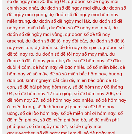
số đề ngày mai 30 tháng 04
,
dự đoán số đề ngày mai
chính xác nhất
,
dự đoán số đề ngày mai dầu
,
dự đoán số
đề ngày mai giang
,
dự đoán số đề ngày mai hôm nay
miền trung
,
dự đoán số đề ngày mai lắk
,
dự đoán số đề
ngày mai miền bắc
,
dự đoán số đề ngày mai nhất
,
dự
đoán số đề ngày mai vàng
,
dự đoán số đề tối nay
arsenal
,
dự đoán số đề tối nay đài bắc
,
dự đoán số đề tối
nay everton
,
dự đoán số đề tối nay olympic
,
dự đoán số
đề tối nay ra
,
dự đoán số đề tối nay số may mắn
,
dự
đoán số đề tối nay youtube
,
đài số đề hôm nay
,
đề đầu
đuôi 4 câm
,
đề hôm nay về bao nhiêu xổ số miền bắc
,
đề
hôm nay về số mấy
,
đề xổ số miền bắc hôm nay
,
huong
dan bat
,
kinh nghiệm bắt cầu đề
,
miền bắc dàn đề 10
con
,
số đề hải phòng hôm nay
,
số đề hôm nay 06 tháng
04
,
số đề hôm nay 12 con giáp
,
số đề hôm nay 206
,
số
đề hôm nay 27
,
số đề hôm nay bao nhiêu
,
số đề hôm nay
ở miền trung
,
số đề hôm nay tphcm
,
số đề hôm nay
uống
,
số đề lào hôm nay
,
số đề miễn phí ơi hôm nay
,
số
đề miễn phí ok
,
số đề miễn phí ông bà
,
số đề miễn phí
phú quốc
,
số đề ngày mai 81
,
số đề ngày mai
accuweather
,
số đề ngày mai em đi
,
số đề ngày mai