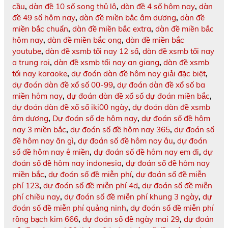
cầu
,
dàn đề 10 số song thủ lô
,
dàn đề 4 số hôm nay
,
dàn
đề 49 số hôm nay
,
dàn đề miền bắc âm dương
,
dàn đề
miền bắc chuẩn
,
dàn đề miền bắc extra
,
dàn đề miền bắc
hôm nay
,
dàn đề miền bắc ong
,
dàn đề miền bắc
youtube
,
dàn đề xsmb tối nay 12 số
,
dàn đề xsmb tối nay
a trung roi
,
dàn đề xsmb tối nay an giang
,
dàn đề xsmb
tối nay karaoke
,
dự đoán dàn đề hôm nay giải đặc biệt
,
dự đoán dàn đề xổ số 00-99
,
dự đoán dàn đề xổ số ba
miền hôm nay
,
dự đoán dàn đề xổ số dự đoán miền bắc
,
dự đoán dàn đề xổ số iki00 ngày
,
dự đoán dàn đề xsmb
âm dương
,
Dự đoán số de hôm nay
,
dự đoán số đề hôm
nay 3 miền bắc
,
dự đoán số đề hôm nay 365
,
dự đoán số
đề hôm nay ăn gì
,
dự đoán số đề hôm nay âu
,
dự đoán
số đề hôm nay ê miền
,
dự đoán số đề hôm nay em đi
,
dự
đoán số đề hôm nay indonesia
,
dự đoán số đề hôm nay
miền bắc
,
dự đoán số đề miễn phí
,
dự đoán số đề miễn
phí 123
,
dự đoán số đề miễn phí 4d
,
dự đoán số đề miễn
phí chiều nay
,
dự đoán số đề miễn phí khung 3 ngày
,
dự
đoán số đề miễn phí quảng ninh
,
dự đoán số đề miễn phí
rồng bạch kim 666
,
dự đoán số đề ngày mai 29
,
dự đoán