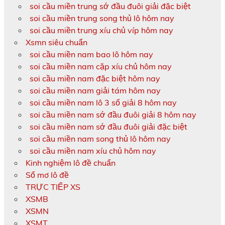
soi cầu miền trung sớ đầu đuôi giải đặc biệt
soi cầu miền trung song thủ lô hôm nay
soi cầu miền trung xíu chủ víp hôm nay
Xsmn siêu chuẩn
soi cầu miền nam bao lô hôm nay
soi cầu miền nam cặp xíu chủ hôm nay
soi cầu miền nam đặc biệt hôm nay
soi cầu miền nam giải tám hôm nay
soi cầu miền nam lô 3 số giải 8 hôm nay
soi cầu miền nam sớ đầu đuôi giải 8 hôm nay
soi cầu miền nam sớ đầu đuôi giải đặc biệt
soi cầu miền nam song thủ lô hôm nay
soi cầu miền nam xíu chủ hôm nay
Kinh nghiệm lô đề chuẩn
Sổ mơ lô đề
TRỰC TIẾP XS
XSMB
XSMN
XSMT