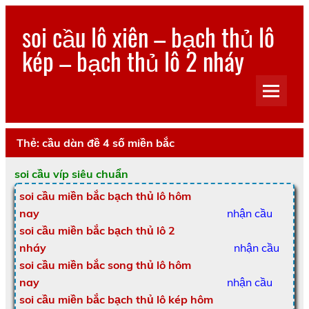
Skip
to
soi cầu lô xiên – bạch thủ lô
content
kép – bạch thủ lô 2 nháy
soi cầu lô xiên – bạch thủ lô kép – bạch thủ lô 2 nháy
Thẻ:
cầu dàn đề 4 số miền bắc
soi cầu víp siêu chuẩn
soi cầu miền bắc bạch thủ lô hôm
nay
nhận cầu
soi cầu miền bắc bạch thủ lô 2
nháy
nhận cầu
soi cầu miền bắc song thủ lô hôm
nay
nhận cầu
soi cầu miền bắc bạch thủ lô kép hôm