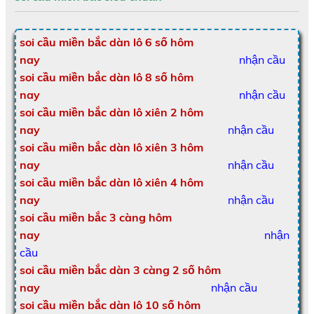
soi cầu miền bắc dàn lô 6 số hôm
nay
nhận cầu
soi cầu miền bắc dàn lô 8 số hôm
nay
nhận cầu
soi cầu miền bắc dàn lô xiên 2 hôm
nay
nhận cầu
soi cầu miền bắc dàn lô xiên 3 hôm
nay
nhận cầu
soi cầu miền bắc dàn lô xiên 4 hôm
nay
nhận cầu
soi cầu miền bắc 3 càng hôm
nay
nhận
cầu
soi cầu miền bắc dàn 3 càng 2 số hôm
nay
nhận cầu
soi cầu miền bắc dàn lô 10 số hôm