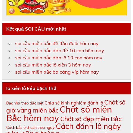
Kết quả SOI CẦU mới nhất
soi cầu miền bắc đề đầu đuôi hôm nay
soi cầu miền bắc dàn đề 10 con hôm nay
soi cầu miền bắc dàn lô 10 con hôm nay
soi cầu miền bắc lô xiên 3 hôm nay
soi cầu miền bắc ba càng víp hôm nay
lo xiên lô kép bạch thủ
Chốt số
Chia sẻ kinh nghiệm đánh lô
Bạc nhớ theo đặc biệt
Chốt số miền
giờ vàng miền bắc
Bắc hôm nay
Chốt số đẹp miền Bắc
Cách đánh lô ngày
Cách bắt lô chuẩn theo ngày