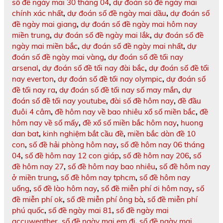
số đề ngày mai 30 tháng 04
,
dự đoán số đề ngày mai
chính xác nhất
,
dự đoán số đề ngày mai dầu
,
dự đoán số
đề ngày mai giang
,
dự đoán số đề ngày mai hôm nay
miền trung
,
dự đoán số đề ngày mai lắk
,
dự đoán số đề
ngày mai miền bắc
,
dự đoán số đề ngày mai nhất
,
dự
đoán số đề ngày mai vàng
,
dự đoán số đề tối nay
arsenal
,
dự đoán số đề tối nay đài bắc
,
dự đoán số đề tối
nay everton
,
dự đoán số đề tối nay olympic
,
dự đoán số
đề tối nay ra
,
dự đoán số đề tối nay số may mắn
,
dự
đoán số đề tối nay youtube
,
đài số đề hôm nay
,
đề đầu
đuôi 4 câm
,
đề hôm nay về bao nhiêu xổ số miền bắc
,
đề
hôm nay về số mấy
,
đề xổ số miền bắc hôm nay
,
huong
dan bat
,
kinh nghiệm bắt cầu đề
,
miền bắc dàn đề 10
con
,
số đề hải phòng hôm nay
,
số đề hôm nay 06 tháng
04
,
số đề hôm nay 12 con giáp
,
số đề hôm nay 206
,
số
đề hôm nay 27
,
số đề hôm nay bao nhiêu
,
số đề hôm nay
ở miền trung
,
số đề hôm nay tphcm
,
số đề hôm nay
uống
,
số đề lào hôm nay
,
số đề miễn phí ơi hôm nay
,
số
đề miễn phí ok
,
số đề miễn phí ông bà
,
số đề miễn phí
phú quốc
,
số đề ngày mai 81
,
số đề ngày mai
accuweather
,
số đề ngày mai em đi
,
số đề ngày mai