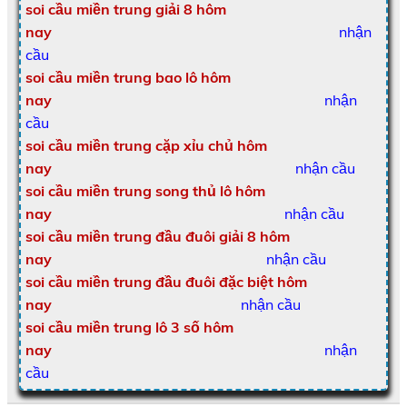
soi cầu miền trung giải 8 hôm
nay
nhận
cầu
soi cầu miền trung bao lô hôm
nay
nhận
cầu
soi cầu miền trung cặp xỉu chủ hôm
nay
nhận cầu
soi cầu miền trung song thủ lô hôm
nay
nhận cầu
soi cầu miền trung đầu đuôi giải 8 hôm
nay
nhận cầu
soi cầu miền trung đầu đuôi đặc biệt hôm
nay
nhận cầu
soi cầu miền trung lô 3 số hôm
nay
nhận
cầu