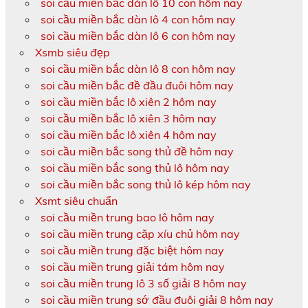
soi cầu miền bắc dàn lô 10 con hôm nay
soi cầu miền bắc dàn lô 4 con hôm nay
soi cầu miền bắc dàn lô 6 con hôm nay
Xsmb siêu đẹp
soi cầu miền bắc dàn lô 8 con hôm nay
soi cầu miền bắc đề đầu đuôi hôm nay
soi cầu miền bắc lô xiên 2 hôm nay
soi cầu miền bắc lô xiên 3 hôm nay
soi cầu miền bắc lô xiên 4 hôm nay
soi cầu miền bắc song thủ đề hôm nay
soi cầu miền bắc song thủ lô hôm nay
soi cầu miền bắc song thủ lô kép hôm nay
Xsmt siêu chuẩn
soi cầu miền trung bao lô hôm nay
soi cầu miền trung cặp xíu chủ hôm nay
soi cầu miền trung đặc biệt hôm nay
soi cầu miền trung giải tám hôm nay
soi cầu miền trung lô 3 số giải 8 hôm nay
soi cầu miền trung sớ đầu đuôi giải 8 hôm nay