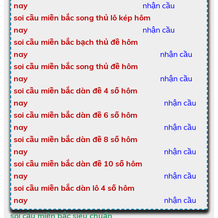
nay
nhận cầu
soi cầu miền bắc song thủ lô kép hôm
nay
nhận cầu
soi cầu miền bắc bạch thủ đề hôm
nay
nhận cầu
soi cầu miền bắc song thủ đề hôm
nay
nhận cầu
soi cầu miền bắc dàn đề 4 số hôm
nay
nhận cầu
soi cầu miền bắc dàn đề 6 số hôm
nay
nhận cầu
soi cầu miền bắc dàn đề 8 số hôm
nay
nhận cầu
soi cầu miền bắc dàn đề 10 số hôm
nay
nhận cầu
soi cầu miền bắc dàn lô 4 số hôm
nay
nhận cầu
soi cầu miền bắc siêu chuẩn