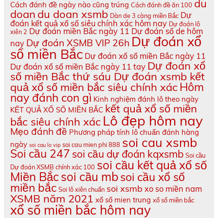
du
Cách đánh đề ngày nào cũng trúng
Cách đánh đề ăn 100
doan
du doan xsmb
Dự
Dàn de 3 càng miền Bắc
đoán kết quả xổ số siêu chính xác hôm nay
Dự đoán lô
Dự đoán miền Bắc ngày 11
Dự đoán số de hôm
xiên 2
Dự đoán xổ
Dự đoán XSMB VIP 26h
nay
số miền Bắc
Dự đoán xổ số miền Bắc ngày 11
Dự đoán xổ
Dự đoán xổ số miền Bắc ngày 11 tay
số miền Bắc thứ sáu Dự đoán xsmb kết
Hôm
quả xổ số miền bắc siêu chính xác
nay đánh con gì
Kinh nghiệm đánh lô theo ngày
kết quả xổ số miền
KẾT QUẢ XỔ SỐ MIỀN BẮC
Lô đẹp hôm nay
bắc siêu chính xác
Mẹo đánh đề
Phương pháp tính lô chuẩn đánh hàng
soi cau xsmb
ngày
soi cau mien phi 888
soi cau lo vip
Soi cầu 247
soi cầu dự đoán kqxsmb
Soi cầu
soi cầu kết quả xổ số
Dự đoán XSMB chính xác 100
Miền Bắc
soi cầu mb
soi cầu xổ số
miền bắc
soi xsmb
xo so miền nam
Soi lô xiên chuẩn
XSMB năm 2021
xổ số mien trung
xổ số miền bắc
xổ số miền bắc hôm nay