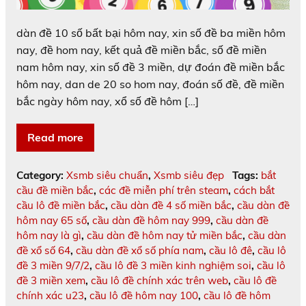
dàn đề 10 số bất bại hôm nay, xin số đề ba miền hôm
nay, đề hom nay, kết quả đề miền bắc, số đề miền
nam hôm nay, xin số đề 3 miền, dự đoán đề miền bắc
hôm nay, dan de 20 so hom nay, đoán số đề, đề miền
bắc ngày hôm nay, xổ số đề hôm […]
Read more
Category:
Xsmb siêu chuẩn
,
Xsmb siêu đẹp
Tags:
bắt
cầu đề miền bắc
,
các đề miễn phí trên steam
,
cách bắt
cầu lô đề miền bắc
,
cầu dàn đề 4 số miền bắc
,
cầu dàn đề
hôm nay 65 số
,
cầu dàn đề hôm nay 999
,
cầu dàn đề
hôm nay là gì
,
cầu dàn đề hôm nay tử miền bắc
,
cầu dàn
đề xổ số 64
,
cầu dàn đề xổ số phía nam
,
cầu lô đê
,
cầu lô
đề 3 miền 9/7/2
,
cầu lô đề 3 miền kinh nghiệm soi
,
cầu lô
đề 3 miền xem
,
cầu lô đề chính xác trên web
,
cầu lô đề
chính xác u23
,
cầu lô đề hôm nay 100
,
cầu lô đề hôm