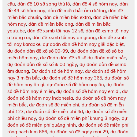
cầu
,
dàn đề 10 số song thủ lô
,
dàn đề 4 số hôm nay
,
dàn
đề 49 số hôm nay
,
dàn đề miền bắc âm dương
,
dàn đề
miền bắc chuẩn
,
dàn đề miền bắc extra
,
dàn đề miền bắc
hôm nay
,
dàn đề miền bắc ong
,
dàn đề miền bắc
youtube
,
dàn đề xsmb tối nay 12 số
,
dàn đề xsmb tối nay
a trung roi
,
dàn đề xsmb tối nay an giang
,
dàn đề xsmb
tối nay karaoke
,
dự đoán dàn đề hôm nay giải đặc biệt
,
dự đoán dàn đề xổ số 00-99
,
dự đoán dàn đề xổ số ba
miền hôm nay
,
dự đoán dàn đề xổ số dự đoán miền bắc
,
dự đoán dàn đề xổ số iki00 ngày
,
dự đoán dàn đề xsmb
âm dương
,
Dự đoán số de hôm nay
,
dự đoán số đề hôm
nay 3 miền bắc
,
dự đoán số đề hôm nay 365
,
dự đoán số
đề hôm nay ăn gì
,
dự đoán số đề hôm nay âu
,
dự đoán
số đề hôm nay ê miền
,
dự đoán số đề hôm nay em đi
,
dự
đoán số đề hôm nay indonesia
,
dự đoán số đề hôm nay
miền bắc
,
dự đoán số đề miễn phí
,
dự đoán số đề miễn
phí 123
,
dự đoán số đề miễn phí 4d
,
dự đoán số đề miễn
phí chiều nay
,
dự đoán số đề miễn phí khung 3 ngày
,
dự
đoán số đề miễn phí quảng ninh
,
dự đoán số đề miễn phí
rồng bạch kim 666
,
dự đoán số đề ngày mai 29
,
dự đoán