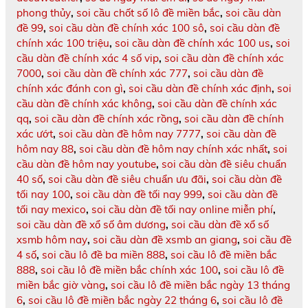
phong thủy
,
soi cầu chốt số lô đề miền bắc
,
soi cầu dàn
đề 99
,
soi cầu dàn đề chính xác 100 sô
,
soi cầu dàn đề
chính xác 100 triệu
,
soi cầu dàn đề chính xác 100 us
,
soi
cầu dàn đề chính xác 4 số vip
,
soi cầu dàn đề chính xác
7000
,
soi cầu dàn đề chính xác 777
,
soi cầu dàn đề
chính xác đánh con gì
,
soi cầu dàn đề chính xác định
,
soi
cầu dàn đề chính xác không
,
soi cầu dàn đề chính xác
qq
,
soi cầu dàn đề chính xác rồng
,
soi cầu dàn đề chính
xác ướt
,
soi cầu dàn đề hôm nay 7777
,
soi cầu dàn đề
hôm nay 88
,
soi cầu dàn đề hôm nay chính xác nhất
,
soi
cầu dàn đề hôm nay youtube
,
soi cầu dàn đề siêu chuẩn
40 số
,
soi cầu dàn đề siêu chuẩn ưu đãi
,
soi cầu dàn đề
tối nay 100
,
soi cầu dàn đề tối nay 999
,
soi cầu dàn đề
tối nay mexico
,
soi cầu dàn đề tối nay online miễn phí
,
soi cầu dàn đề xổ số âm dương
,
soi cầu dàn đề xổ số
xsmb hôm nay
,
soi cầu dàn đề xsmb an giang
,
soi cầu đề
4 số
,
soi cầu lô đề ba miền 888
,
soi cầu lô đề miền bắc
888
,
soi cầu lô đề miền bắc chính xác 100
,
soi cầu lô đề
miền bắc giờ vàng
,
soi cầu lô đề miền bắc ngày 13 tháng
6
,
soi cầu lô đề miền bắc ngày 22 tháng 6
,
soi cầu lô đề