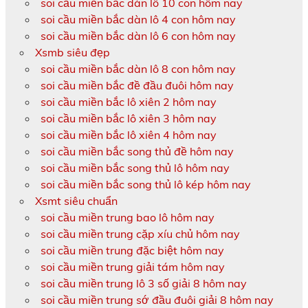
soi cầu miền bắc dàn lô 10 con hôm nay
soi cầu miền bắc dàn lô 4 con hôm nay
soi cầu miền bắc dàn lô 6 con hôm nay
Xsmb siêu đẹp
soi cầu miền bắc dàn lô 8 con hôm nay
soi cầu miền bắc đề đầu đuôi hôm nay
soi cầu miền bắc lô xiên 2 hôm nay
soi cầu miền bắc lô xiên 3 hôm nay
soi cầu miền bắc lô xiên 4 hôm nay
soi cầu miền bắc song thủ đề hôm nay
soi cầu miền bắc song thủ lô hôm nay
soi cầu miền bắc song thủ lô kép hôm nay
Xsmt siêu chuẩn
soi cầu miền trung bao lô hôm nay
soi cầu miền trung cặp xíu chủ hôm nay
soi cầu miền trung đặc biệt hôm nay
soi cầu miền trung giải tám hôm nay
soi cầu miền trung lô 3 số giải 8 hôm nay
soi cầu miền trung sớ đầu đuôi giải 8 hôm nay