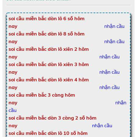
soi cầu miền bắc dàn lô 6 số hôm
nay
nhận cầu
soi cầu miền bắc dàn lô 8 số hôm
nay
nhận cầu
soi cầu miền bắc dàn lô xiên 2 hôm
nay
nhận cầu
soi cầu miền bắc dàn lô xiên 3 hôm
nay
nhận cầu
soi cầu miền bắc dàn lô xiên 4 hôm
nay
nhận cầu
soi cầu miền bắc 3 càng hôm
nay
nhận
cầu
soi cầu miền bắc dàn 3 càng 2 số hôm
nay
nhận cầu
soi cầu miền bắc dàn lô 10 số hôm