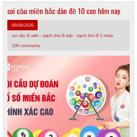
soi cầu miền bắc dàn đề 10 con hôm nay
06/08/2026
soi cầu lô xiên - bạch thủ lô kép - bạch thủ lô 2 nháy
106 comments