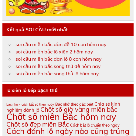
Kết quả SOI CẦU mới nhất
soi cầu miền bắc dàn đề 10 con hôm nay
soi cầu miền bắc lô xiên 2 hôm nay
soi cầu miền bắc dàn lô 8 con hôm nay
soi cầu miền bắc song thủ đề hôm nay
soi cầu miền bắc song thủ lô hôm nay
lo xiên lô kép bạch thủ
Chia sẻ kinh
Bạc nhớ theo đặc biệt
bạc nhớ - cách bắt số theo ngày
Chốt số giờ vàng miền bắc
nghiệm đánh lô
Chốt số miền Bắc hôm nay
Chốt số đẹp miền Bắc
Cách bắt lô chuẩn theo ngày
Cách đánh lô ngày nào cũng trúng