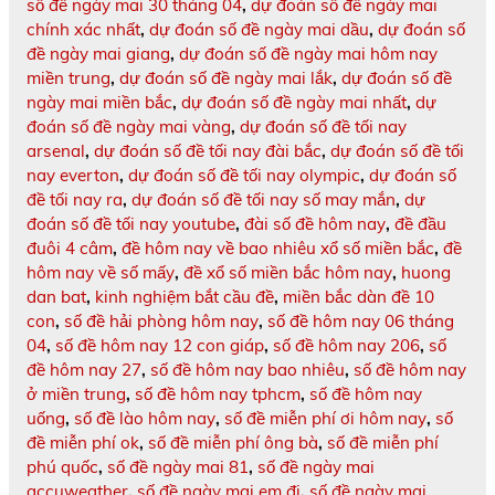
số đề ngày mai 30 tháng 04
,
dự đoán số đề ngày mai
chính xác nhất
,
dự đoán số đề ngày mai dầu
,
dự đoán số
đề ngày mai giang
,
dự đoán số đề ngày mai hôm nay
miền trung
,
dự đoán số đề ngày mai lắk
,
dự đoán số đề
ngày mai miền bắc
,
dự đoán số đề ngày mai nhất
,
dự
đoán số đề ngày mai vàng
,
dự đoán số đề tối nay
arsenal
,
dự đoán số đề tối nay đài bắc
,
dự đoán số đề tối
nay everton
,
dự đoán số đề tối nay olympic
,
dự đoán số
đề tối nay ra
,
dự đoán số đề tối nay số may mắn
,
dự
đoán số đề tối nay youtube
,
đài số đề hôm nay
,
đề đầu
đuôi 4 câm
,
đề hôm nay về bao nhiêu xổ số miền bắc
,
đề
hôm nay về số mấy
,
đề xổ số miền bắc hôm nay
,
huong
dan bat
,
kinh nghiệm bắt cầu đề
,
miền bắc dàn đề 10
con
,
số đề hải phòng hôm nay
,
số đề hôm nay 06 tháng
04
,
số đề hôm nay 12 con giáp
,
số đề hôm nay 206
,
số
đề hôm nay 27
,
số đề hôm nay bao nhiêu
,
số đề hôm nay
ở miền trung
,
số đề hôm nay tphcm
,
số đề hôm nay
uống
,
số đề lào hôm nay
,
số đề miễn phí ơi hôm nay
,
số
đề miễn phí ok
,
số đề miễn phí ông bà
,
số đề miễn phí
phú quốc
,
số đề ngày mai 81
,
số đề ngày mai
accuweather
,
số đề ngày mai em đi
,
số đề ngày mai