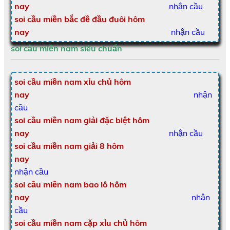
nay
nhận cầu
soi cầu miền bắc đề đầu đuôi hôm
nay
nhận cầu
soi cầu miền nam siêu chuẩn
soi cầu miền nam xỉu chủ hôm
nay
nhận
cầu
soi cầu miền nam giải đặc biệt hôm
nay
nhận cầu
soi cầu miền nam giải 8 hôm
nay
nhận cầu
soi cầu miền nam bao lô hôm
nay
nhận
cầu
soi cầu miền nam cặp xỉu chủ hôm