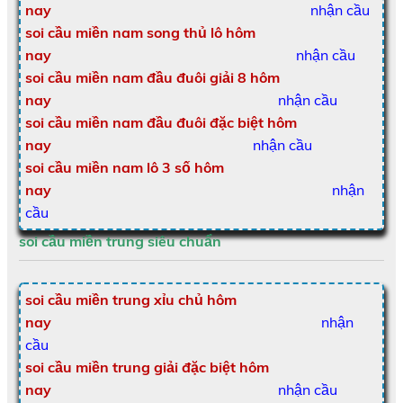
nay
nhận cầu
soi cầu miền nam song thủ lô hôm
nay
nhận cầu
soi cầu miền nam đầu đuôi giải 8 hôm
nay
nhận cầu
soi cầu miền nam đầu đuôi đặc biệt hôm
nay
nhận cầu
soi cầu miền nam lô 3 số hôm
nay
nhận
cầu
soi cầu miền trung siêu chuẩn
soi cầu miền trung xỉu chủ hôm
nay
nhận
cầu
soi cầu miền trung giải đặc biệt hôm
nay
nhận cầu