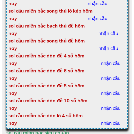
nay
nhận cầu
soi cầu miền bắc song thủ lô kép hôm
nay
nhận cầu
soi cầu miền bắc bạch thủ đề hôm
nay
nhận cầu
soi cầu miền bắc song thủ đề hôm
nay
nhận cầu
soi cầu miền bắc dàn đề 4 số hôm
nay
nhận cầu
soi cầu miền bắc dàn đề 6 số hôm
nay
nhận cầu
soi cầu miền bắc dàn đề 8 số hôm
nay
nhận cầu
soi cầu miền bắc dàn đề 10 số hôm
nay
nhận cầu
soi cầu miền bắc dàn lô 4 số hôm
nay
nhận cầu
soi cầu miền bắc siêu chuẩn