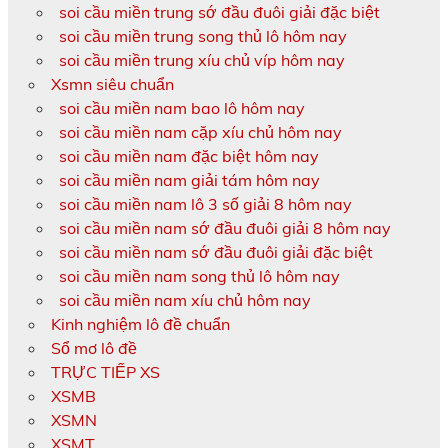
soi cầu miền trung sớ đầu đuôi giải đặc biệt
soi cầu miền trung song thủ lô hôm nay
soi cầu miền trung xíu chủ víp hôm nay
Xsmn siêu chuẩn
soi cầu miền nam bao lô hôm nay
soi cầu miền nam cặp xíu chủ hôm nay
soi cầu miền nam đặc biệt hôm nay
soi cầu miền nam giải tám hôm nay
soi cầu miền nam lô 3 số giải 8 hôm nay
soi cầu miền nam sớ đầu đuôi giải 8 hôm nay
soi cầu miền nam sớ đầu đuôi giải đặc biệt
soi cầu miền nam song thủ lô hôm nay
soi cầu miền nam xíu chủ hôm nay
Kinh nghiệm lô đề chuẩn
Sổ mơ lô đề
TRỰC TIẾP XS
XSMB
XSMN
XSMT