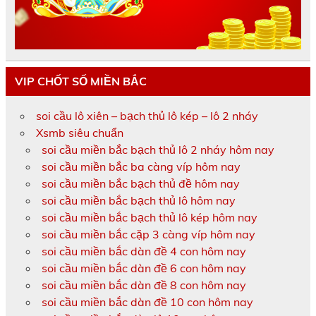
VIP CHỐT SỐ MIỀN BẮC
soi cầu lô xiên – bạch thủ lô kép – lô 2 nháy
Xsmb siêu chuẩn
soi cầu miền bắc bạch thủ lô 2 nháy hôm nay
soi cầu miền bắc ba càng víp hôm nay
soi cầu miền bắc bạch thủ đề hôm nay
soi cầu miền bắc bạch thủ lô hôm nay
soi cầu miền bắc bạch thủ lô kép hôm nay
soi cầu miền bắc cặp 3 càng víp hôm nay
soi cầu miền bắc dàn đề 4 con hôm nay
soi cầu miền bắc dàn đề 6 con hôm nay
soi cầu miền bắc dàn đề 8 con hôm nay
soi cầu miền bắc dàn đề 10 con hôm nay