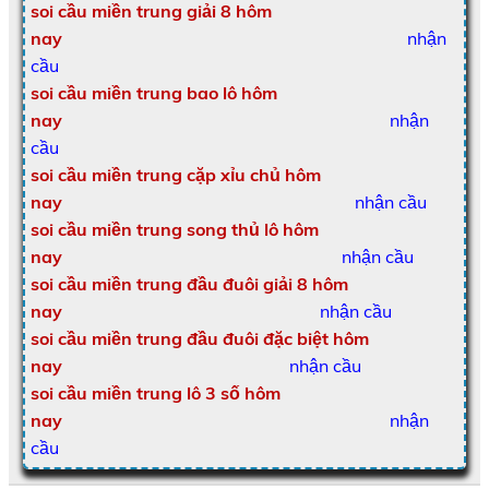
soi cầu miền trung giải 8 hôm
nay
nhận
cầu
soi cầu miền trung bao lô hôm
nay
nhận
cầu
soi cầu miền trung cặp xỉu chủ hôm
nay
nhận cầu
soi cầu miền trung song thủ lô hôm
nay
nhận cầu
soi cầu miền trung đầu đuôi giải 8 hôm
nay
nhận cầu
soi cầu miền trung đầu đuôi đặc biệt hôm
nay
nhận cầu
soi cầu miền trung lô 3 số hôm
nay
nhận
cầu