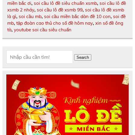
miền bắc ơi
,
soi cầu lô đề siêu chuẩn xsmb
,
soi cầu lô đề
xsmb 2 nháy
,
soi cầu lô đề xsmb 99
,
soi cầu lô đề xsmb
là gì
,
soi cầu mb
,
soi cầu miền bắc dàn đề 10 con
,
soi đề
mb
,
tập đoàn cao thủ cho số đề hôm nay
,
xin số đề ông
tà
,
youtube soi cầu siêu chuẩn
Search