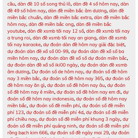
cầu
,
dàn đề 10 số song thủ lô
,
dàn đề 4 số hôm nay
,
dàn
đề 49 số hôm nay
,
dàn đề miền bắc âm dương
,
dàn đề
miền bắc chuẩn
,
dàn đề miền bắc extra
,
dàn đề miền bắc
hôm nay
,
dàn đề miền bắc ong
,
dàn đề miền bắc
youtube
,
dàn đề xsmb tối nay 12 số
,
dàn đề xsmb tối nay
a trung roi
,
dàn đề xsmb tối nay an giang
,
dàn đề xsmb
tối nay karaoke
,
dự đoán dàn đề hôm nay giải đặc biệt
,
dự đoán dàn đề xổ số 00-99
,
dự đoán dàn đề xổ số ba
miền hôm nay
,
dự đoán dàn đề xổ số dự đoán miền bắc
,
dự đoán dàn đề xổ số iki00 ngày
,
dự đoán dàn đề xsmb
âm dương
,
Dự đoán số de hôm nay
,
dự đoán số đề hôm
nay 3 miền bắc
,
dự đoán số đề hôm nay 365
,
dự đoán số
đề hôm nay ăn gì
,
dự đoán số đề hôm nay âu
,
dự đoán
số đề hôm nay ê miền
,
dự đoán số đề hôm nay em đi
,
dự
đoán số đề hôm nay indonesia
,
dự đoán số đề hôm nay
miền bắc
,
dự đoán số đề miễn phí
,
dự đoán số đề miễn
phí 123
,
dự đoán số đề miễn phí 4d
,
dự đoán số đề miễn
phí chiều nay
,
dự đoán số đề miễn phí khung 3 ngày
,
dự
đoán số đề miễn phí quảng ninh
,
dự đoán số đề miễn phí
rồng bạch kim 666
,
dự đoán số đề ngày mai 29
,
dự đoán