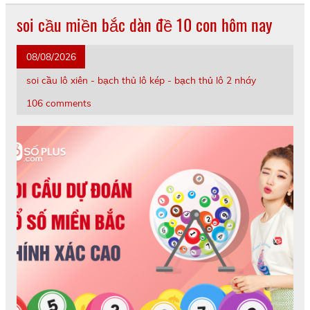
soi cầu miền bắc dàn đề 10 con hôm nay
08/08/2026
soi cầu lô xiên - bạch thủ lô kép - bạch thủ lô 2 nháy
106 comments