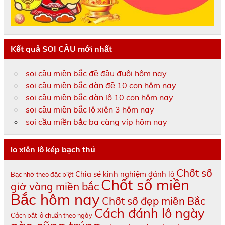
Kết quả SOI CẦU mới nhất
soi cầu miền bắc đề đầu đuôi hôm nay
soi cầu miền bắc dàn đề 10 con hôm nay
soi cầu miền bắc dàn lô 10 con hôm nay
soi cầu miền bắc lô xiên 3 hôm nay
soi cầu miền bắc ba càng víp hôm nay
lo xiên lô kép bạch thủ
Chốt số
Chia sẻ kinh nghiệm đánh lô
Bạc nhớ theo đặc biệt
Chốt số miền
giờ vàng miền bắc
Bắc hôm nay
Chốt số đẹp miền Bắc
Cách đánh lô ngày
Cách bắt lô chuẩn theo ngày