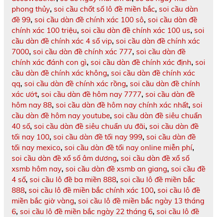
phong thủy
,
soi cầu chốt số lô đề miền bắc
,
soi cầu dàn
đề 99
,
soi cầu dàn đề chính xác 100 sô
,
soi cầu dàn đề
chính xác 100 triệu
,
soi cầu dàn đề chính xác 100 us
,
soi
cầu dàn đề chính xác 4 số vip
,
soi cầu dàn đề chính xác
7000
,
soi cầu dàn đề chính xác 777
,
soi cầu dàn đề
chính xác đánh con gì
,
soi cầu dàn đề chính xác định
,
soi
cầu dàn đề chính xác không
,
soi cầu dàn đề chính xác
qq
,
soi cầu dàn đề chính xác rồng
,
soi cầu dàn đề chính
xác ướt
,
soi cầu dàn đề hôm nay 7777
,
soi cầu dàn đề
hôm nay 88
,
soi cầu dàn đề hôm nay chính xác nhất
,
soi
cầu dàn đề hôm nay youtube
,
soi cầu dàn đề siêu chuẩn
40 số
,
soi cầu dàn đề siêu chuẩn ưu đãi
,
soi cầu dàn đề
tối nay 100
,
soi cầu dàn đề tối nay 999
,
soi cầu dàn đề
tối nay mexico
,
soi cầu dàn đề tối nay online miễn phí
,
soi cầu dàn đề xổ số âm dương
,
soi cầu dàn đề xổ số
xsmb hôm nay
,
soi cầu dàn đề xsmb an giang
,
soi cầu đề
4 số
,
soi cầu lô đề ba miền 888
,
soi cầu lô đề miền bắc
888
,
soi cầu lô đề miền bắc chính xác 100
,
soi cầu lô đề
miền bắc giờ vàng
,
soi cầu lô đề miền bắc ngày 13 tháng
6
,
soi cầu lô đề miền bắc ngày 22 tháng 6
,
soi cầu lô đề