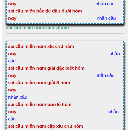
nay
nhận cầu
soi cầu miền bắc đề đầu đuôi hôm
nay
nhận cầu
soi cầu miền nam siêu chuẩn
soi cầu miền nam xỉu chủ hôm
nay
nhận
cầu
soi cầu miền nam giải đặc biệt hôm
nay
nhận cầu
soi cầu miền nam giải 8 hôm
nay
nhận cầu
soi cầu miền nam bao lô hôm
nay
nhận
cầu
soi cầu miền nam cặp xỉu chủ hôm