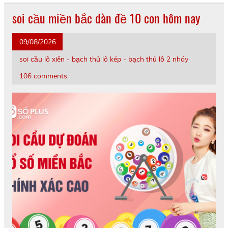
soi cầu miền bắc dàn đề 10 con hôm nay
09/08/2026
soi cầu lô xiên - bạch thủ lô kép - bạch thủ lô 2 nháy
106 comments