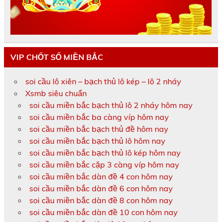
VIP CHỐT SỐ MIỀN BẮC
soi cầu lô xiên – bạch thủ lô kép – lô 2 nháy
Xsmb siêu chuẩn
soi cầu miền bắc bạch thủ lô 2 nháy hôm nay
soi cầu miền bắc ba càng víp hôm nay
soi cầu miền bắc bạch thủ đề hôm nay
soi cầu miền bắc bạch thủ lô hôm nay
soi cầu miền bắc bạch thủ lô kép hôm nay
soi cầu miền bắc cặp 3 càng víp hôm nay
soi cầu miền bắc dàn đề 4 con hôm nay
soi cầu miền bắc dàn đề 6 con hôm nay
soi cầu miền bắc dàn đề 8 con hôm nay
soi cầu miền bắc dàn đề 10 con hôm nay