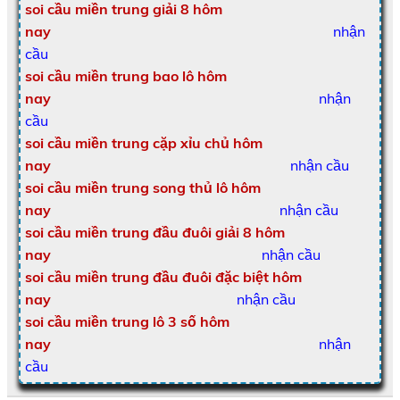
soi cầu miền trung giải 8 hôm
nay
nhận
cầu
soi cầu miền trung bao lô hôm
nay
nhận
cầu
soi cầu miền trung cặp xỉu chủ hôm
nay
nhận cầu
soi cầu miền trung song thủ lô hôm
nay
nhận cầu
soi cầu miền trung đầu đuôi giải 8 hôm
nay
nhận cầu
soi cầu miền trung đầu đuôi đặc biệt hôm
nay
nhận cầu
soi cầu miền trung lô 3 số hôm
nay
nhận
cầu