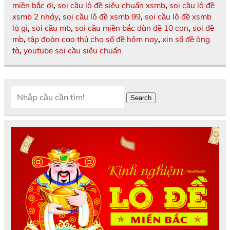
miền bắc ơi
,
soi cầu lô đề siêu chuẩn xsmb
,
soi cầu lô đề
xsmb 2 nháy
,
soi cầu lô đề xsmb 99
,
soi cầu lô đề xsmb
là gì
,
soi cầu mb
,
soi cầu miền bắc dàn đề 10 con
,
soi đề
mb
,
tập đoàn cao thủ cho số đề hôm nay
,
xin số đề ông
tà
,
youtube soi cầu siêu chuẩn
Search