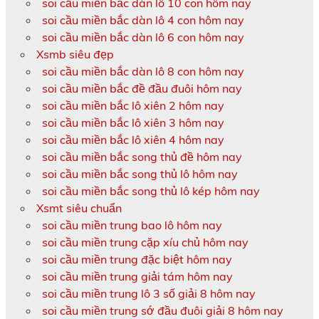
soi cầu miền bắc dàn lô 10 con hôm nay
soi cầu miền bắc dàn lô 4 con hôm nay
soi cầu miền bắc dàn lô 6 con hôm nay
Xsmb siêu đẹp
soi cầu miền bắc dàn lô 8 con hôm nay
soi cầu miền bắc đề đầu đuôi hôm nay
soi cầu miền bắc lô xiên 2 hôm nay
soi cầu miền bắc lô xiên 3 hôm nay
soi cầu miền bắc lô xiên 4 hôm nay
soi cầu miền bắc song thủ đề hôm nay
soi cầu miền bắc song thủ lô hôm nay
soi cầu miền bắc song thủ lô kép hôm nay
Xsmt siêu chuẩn
soi cầu miền trung bao lô hôm nay
soi cầu miền trung cặp xíu chủ hôm nay
soi cầu miền trung đặc biệt hôm nay
soi cầu miền trung giải tám hôm nay
soi cầu miền trung lô 3 số giải 8 hôm nay
soi cầu miền trung sớ đầu đuôi giải 8 hôm nay