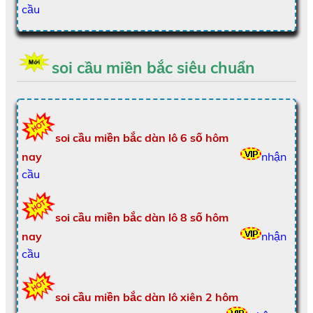
cầu
soi cầu miền bắc siêu chuẩn
soi cầu miền bắc dàn lô 6 số hôm
nay
nhận
cầu
soi cầu miền bắc dàn lô 8 số hôm
nay
nhận
cầu
soi cầu miền bắc dàn lô xiên 2 hôm