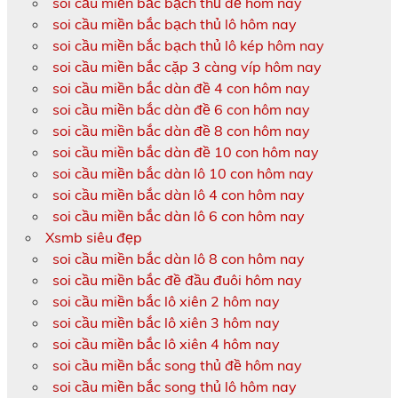
soi cầu miền bắc bạch thủ đề hôm nay
soi cầu miền bắc bạch thủ lô hôm nay
soi cầu miền bắc bạch thủ lô kép hôm nay
soi cầu miền bắc cặp 3 càng víp hôm nay
soi cầu miền bắc dàn đề 4 con hôm nay
soi cầu miền bắc dàn đề 6 con hôm nay
soi cầu miền bắc dàn đề 8 con hôm nay
soi cầu miền bắc dàn đề 10 con hôm nay
soi cầu miền bắc dàn lô 10 con hôm nay
soi cầu miền bắc dàn lô 4 con hôm nay
soi cầu miền bắc dàn lô 6 con hôm nay
Xsmb siêu đẹp
soi cầu miền bắc dàn lô 8 con hôm nay
soi cầu miền bắc đề đầu đuôi hôm nay
soi cầu miền bắc lô xiên 2 hôm nay
soi cầu miền bắc lô xiên 3 hôm nay
soi cầu miền bắc lô xiên 4 hôm nay
soi cầu miền bắc song thủ đề hôm nay
soi cầu miền bắc song thủ lô hôm nay