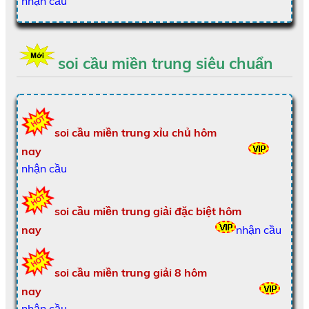
nhận cầu
soi cầu miền trung siêu chuẩn
soi cầu miền trung xỉu chủ hôm
nay
nhận cầu
soi cầu miền trung giải đặc biệt hôm
nay
nhận cầu
soi cầu miền trung giải 8 hôm
nay
nhận cầu