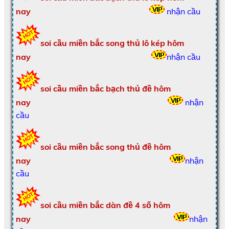
nay
nhận cầu
soi cầu miền bắc song thủ lô kép hôm
nay
nhận cầu
soi cầu miền bắc bạch thủ đề hôm
nay
nhận
cầu
soi cầu miền bắc song thủ đề hôm
nay
nhận
cầu
soi cầu miền bắc dàn đề 4 số hôm
nay
nhận