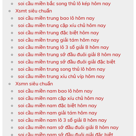
soi cầu miền bắc song thủ lô kép hôm nay
Xsmt siêu chuẩn
soi cầu miền trung bao lô hôm nay
soi cầu miền trung cặp xíu chủ hôm nay
soi cầu miền trung đặc biệt hôm nay
soi cầu miền trung giải tám hôm nay
soi cầu miền trung lô 3 số giải 8 hôm nay
soi cầu miền trung sớ đầu đuôi giải 8 hôm nay
soi cầu miền trung sớ đầu đuôi giải đặc biệt
soi cầu miền trung song thủ lô hôm nay
soi cầu miền trung xíu chủ víp hôm nay
Xsmn siêu chuẩn
soi cầu miền nam bao lô hôm nay
soi cầu miền nam cặp xíu chủ hôm nay
soi cầu miền nam đặc biệt hôm nay
soi cầu miền nam giải tám hôm nay
soi cầu miền nam lô 3 số giải 8 hôm nay
soi cầu miền nam sớ đầu đuôi giải 8 hôm nay
soi cầu miền nam sớ đầu đuôi giải đặc biệt