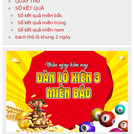
QUAY THỬ
SỐ KẾT QUẢ
Số kết quả miền bắc
Số kết quả miền trung
Số kết quả miền nam
bạch thủ lô khung 2 ngày