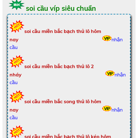
soi cầu víp siêu chuẩn
soi cầu miền bắc bạch thủ lô hôm
nay
nhận
cầu
soi cầu miền bắc bạch thủ lô 2
nháy
nhận
cầu
soi cầu miền bắc song thủ lô hôm
nay
nhận
cầu
soi cầu miền bắc bạch thủ lô kép hôm