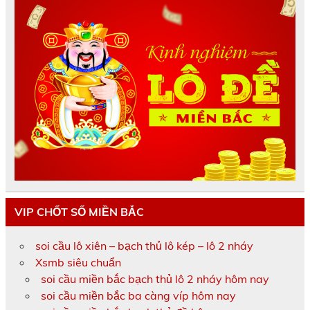
VIP CHỐT SỐ MIỀN BẮC
soi cầu lô xiên – bạch thủ lô kép – lô 2 nháy
Xsmb siêu chuẩn
soi cầu miền bắc bạch thủ lô 2 nháy hôm nay
soi cầu miền bắc ba càng víp hôm nay