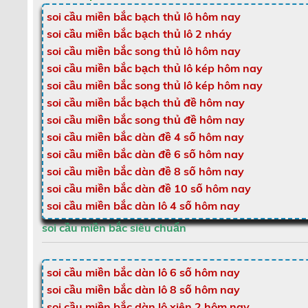
soi cầu miền bắc bạch thủ lô hôm nay
soi cầu miền bắc bạch thủ lô 2 nháy
soi cầu miền bắc song thủ lô hôm nay
soi cầu miền bắc bạch thủ lô kép hôm nay
soi cầu miền bắc song thủ lô kép hôm nay
soi cầu miền bắc bạch thủ đề hôm nay
soi cầu miền bắc song thủ đề hôm nay
soi cầu miền bắc dàn đề 4 số hôm nay
soi cầu miền bắc dàn đề 6 số hôm nay
soi cầu miền bắc dàn đề 8 số hôm nay
soi cầu miền bắc dàn đề 10 số hôm nay
soi cầu miền bắc dàn lô 4 số hôm nay
soi cầu miền bắc siêu chuẩn
soi cầu miền bắc dàn lô 6 số hôm nay
soi cầu miền bắc dàn lô 8 số hôm nay
soi cầu miền bắc dàn lô xiên 2 hôm nay