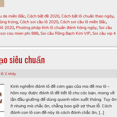
u de miền Bắc
,
Cách bắt đề 2020
,
Cách bắt lô chuẩn theo ngày
,
ũng trúng
,
Cách soi cầu lô 2020
,
Cách soi cầu lô miền Bắc
,
lô 2020
,
Phương pháp tính lô chuẩn đánh hàng ngày
,
Soi cầu
,
soi cau mien phi 888
,
Soi cầu Rồng Bạch Kim VIP
,
Soi cầu vip 4
ạo siêu chuẩn
 lô 2 nháy
Kinh nghiệm đánh lô đề cơm gạo của ma đề ma lô –
hôm nay được đánh lô đề tiết lộ cho các bạn, mang về
lận đầu giường để dùng quanh năm suốt tháng. Tuy ăn
ít nhưng mà chắc ăn, chẳng bao giờ sợ thua lỗ. Cách
đánh con lô con đề này là cách đánh chắc ăn, […]