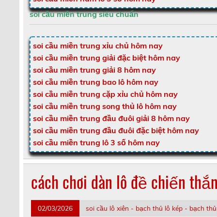
soi cầu miền trung siêu chuẩn
soi cầu miền trung xỉu chủ hôm nay
soi cầu miền trung giải đặc biệt hôm nay
soi cầu miền trung giải 8 hôm nay
soi cầu miền trung bao lô hôm nay
soi cầu miền trung cặp xỉu chủ hôm nay
soi cầu miền trung song thủ lô hôm nay
soi cầu miền trung đầu đuôi giải 8 hôm nay
soi cầu miền trung đầu đuôi đặc biệt hôm nay
soi cầu miền trung lô 3 số hôm nay
cách chơi dàn lô đề chiến thắ
02/03/2026
soi cầu lô xiên - bạch thủ lô kép - bạch thủ