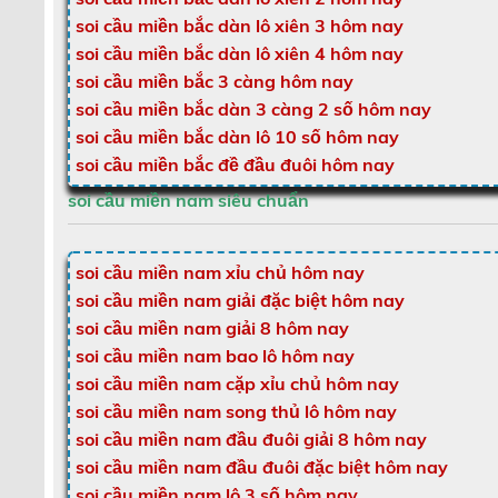
soi cầu miền bắc dàn lô xiên 3 hôm nay
soi cầu miền bắc dàn lô xiên 4 hôm nay
soi cầu miền bắc 3 càng hôm nay
soi cầu miền bắc dàn 3 càng 2 số hôm nay
soi cầu miền bắc dàn lô 10 số hôm nay
soi cầu miền bắc đề đầu đuôi hôm nay
soi cầu miền nam siêu chuẩn
soi cầu miền nam xỉu chủ hôm nay
soi cầu miền nam giải đặc biệt hôm nay
soi cầu miền nam giải 8 hôm nay
soi cầu miền nam bao lô hôm nay
soi cầu miền nam cặp xỉu chủ hôm nay
soi cầu miền nam song thủ lô hôm nay
soi cầu miền nam đầu đuôi giải 8 hôm nay
soi cầu miền nam đầu đuôi đặc biệt hôm nay
soi cầu miền nam lô 3 số hôm nay