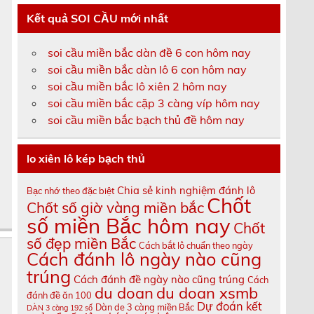
Kết quả SOI CẦU mới nhất
soi cầu miền bắc dàn đề 6 con hôm nay
soi cầu miền bắc dàn lô 6 con hôm nay
soi cầu miền bắc lô xiên 2 hôm nay
soi cầu miền bắc cặp 3 càng víp hôm nay
soi cầu miền bắc bạch thủ đề hôm nay
lo xiên lô kép bạch thủ
Chia sẻ kinh nghiệm đánh lô
Bạc nhớ theo đặc biệt
Chốt
Chốt số giờ vàng miền bắc
số miền Bắc hôm nay
Chốt
số đẹp miền Bắc
Cách bắt lô chuẩn theo ngày
Cách đánh lô ngày nào cũng
trúng
Cách đánh đề ngày nào cũng trúng
Cách
du doan
du doan xsmb
đánh đề ăn 100
Dự đoán kết
Dàn de 3 càng miền Bắc
DÀN 3 càng 192 số