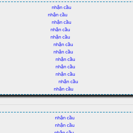
nhận cầu
nhận cầu
nhận cầu
nhận cầu
nhận cầu
nhận cầu
nhận cầu
nhận cầu
nhận cầu
nhận cầu
nhận cầu
nhận cầu
nhận cầu
nhận cầu
nhận cầu