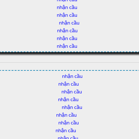
nhận cầu
nhận cầu
nhận cầu
nhận cầu
nhận cầu
nhận cầu
nhận cầu
nhận cầu
nhận cầu
nhận cầu
nhận cầu
nhận cầu
nhận cầu
nhận cầu
nhận cầu