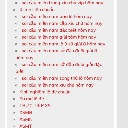
soi cầu miền trung xíu chủ víp hôm nay
Xsmn siêu chuẩn
soi cầu miền nam bao lô hôm nay
soi cầu miền nam cặp xíu chủ hôm nay
soi cầu miền nam đặc biệt hôm nay
soi cầu miền nam giải tám hôm nay
soi cầu miền nam lô 3 số giải 8 hôm nay
soi cầu miền nam sớ đầu đuôi giải 8
hôm nay
soi cầu miền nam sớ đầu đuôi giải đặc
biệt
soi cầu miền nam song thủ lô hôm nay
soi cầu miền nam xíu chủ hôm nay
Kinh nghiệm lô đề chuẩn
Sổ mơ lô đề
TRỰC TIẾP XS
XSMB
n
XSMN
XSMT