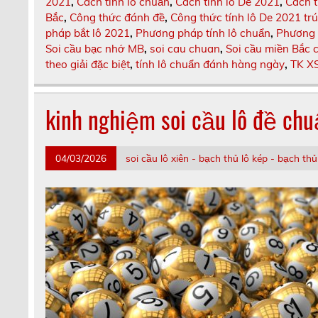
2021
,
Cách tính lô chuẩn
,
Cách tính lô De 2021
,
Cách t
Bắc
,
Công thức đánh đề
,
Công thức tính lô De 2021 tr
pháp bắt lô 2021
,
Phương pháp tính lô chuẩn
,
Phương 
Soi cầu bạc nhớ MB
,
soi cau chuan
,
Soi cầu miền Bắc 
theo giải đặc biệt
,
tính lô chuẩn đánh hàng ngày
,
TK X
kinh nghiệm soi cầu lô đề ch
04/03/2026
soi cầu lô xiên - bạch thủ lô kép - bạch thủ