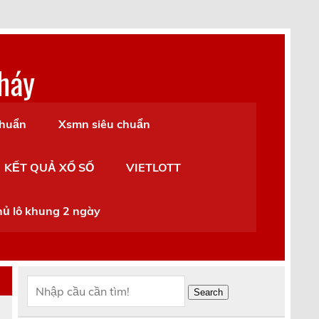
nháy
chuẩn
Xsmn siêu chuẩn
KẾT QUẢ XỔ SỐ
VIETLOTT
hủ lô khung 2 ngày
Search