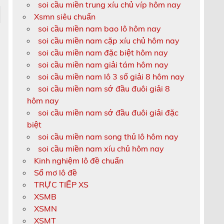
soi cầu miền trung xíu chủ víp hôm nay
Xsmn siêu chuẩn
soi cầu miền nam bao lô hôm nay
soi cầu miền nam cặp xíu chủ hôm nay
soi cầu miền nam đặc biệt hôm nay
soi cầu miền nam giải tám hôm nay
soi cầu miền nam lô 3 số giải 8 hôm nay
soi cầu miền nam sớ đầu đuôi giải 8
]
hôm nay
soi cầu miền nam sớ đầu đuôi giải đặc
biệt
soi cầu miền nam song thủ lô hôm nay
soi cầu miền nam xíu chủ hôm nay
Kinh nghiệm lô đề chuẩn
Sổ mơ lô đề
TRỰC TIẾP XS
XSMB
XSMN
XSMT