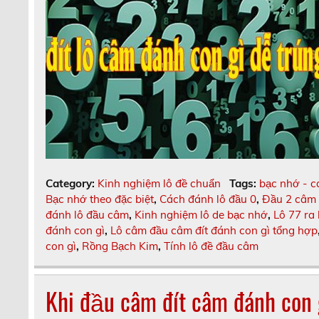
Category:
Kinh nghiệm lô đề chuẩn
Tags:
bạc nhớ - c
Bạc nhớ theo đặc biệt
,
Cách đánh lô đầu 0
,
Đầu 2 câm 
đánh lô đầu câm
,
Kinh nghiệm lô de bạc nhớ
,
Lô 77 ra
đánh con gì
,
Lô câm đầu câm đít đánh con gì tổng hợp
con gì
,
Rồng Bạch Kim
,
Tính lô đề đầu câm
Khi đầu câm đít câm đánh con 