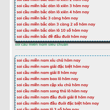
soi cầu miền bắc dàn lô xiên 3 hôm nay
soi cầu miền bắc dàn lô xiên 4 hôm nay
soi cầu miền bắc 3 càng hôm nay
soi cầu miền bắc dàn 3 càng 2 số hôm nay
soi cầu miền bắc dàn lô 10 số hôm nay
soi cầu miền bắc đề đầu đuôi hôm nay
soi cầu miền nam siêu chuẩn
soi cầu miền nam xỉu chủ hôm nay
soi cầu miền nam giải đặc biệt hôm nay
soi cầu miền nam giải 8 hôm nay
soi cầu miền nam bao lô hôm nay
soi cầu miền nam cặp xỉu chủ hôm nay
soi cầu miền nam song thủ lô hôm nay
soi cầu miền nam đầu đuôi giải 8 hôm nay
soi cầu miền nam đầu đuôi đặc biệt hôm nay
soi cầu miền nam lô 3 số hôm nay