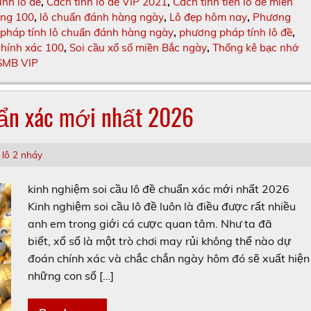
ính lô đề
,
Cách tính lô đề VIP 2021
,
Cách tính tiền lô đề miền
úng 100
,
lô chuẩn đánh hàng ngày
,
Lô đẹp hôm nay
,
Phương
pháp tính lô chuẩn đánh hàng ngày
,
phương pháp tính lô đề
,
chính xác 100
,
Soi cầu xổ số miền Bắc ngày
,
Thống kê bạc nhớ
SMB VIP
uẩn xác mới nhất 2026
 lô 2 nháy
kinh nghiệm soi cầu lô đề chuẩn xác mới nhất 2026
Kinh nghiệm soi cầu lô đề luôn là điều được rất nhiều
anh em trong giới cá cược quan tâm. Như ta đã
biết, xổ số là một trò chơi may rủi không thể nào dự
đoán chính xác và chắc chắn ngày hôm đó sẽ xuất hiện
những con số […]