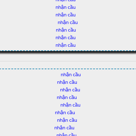
nhận cầu
nhận cầu
nhận cầu
nhận cầu
nhận cầu
nhận cầu
nhận cầu
nhận cầu
nhận cầu
nhận cầu
nhận cầu
nhận cầu
nhận cầu
nhận cầu
nhận cầu