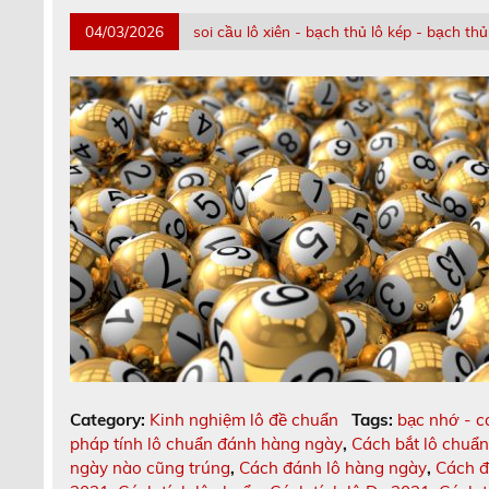
04/03/2026
soi cầu lô xiên - bạch thủ lô kép - bạch thủ
Category:
Kinh nghiệm lô đề chuẩn
Tags:
bạc nhớ - c
pháp tính lô chuẩn đánh hàng ngày
,
Cách bắt lô chuẩ
ngày nào cũng trúng
,
Cách đánh lô hàng ngày
,
Cách đ