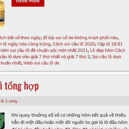
Read more
ách bắt số theo ngày
,
Bí kíp soi số de không trượt phát nào
,
 lô ngày nào cũng trúng
,
Cách soi cầu lô 2020
,
Cặp lô 18 81
hiệm soi cầu lô đề chuẩn xác mới nhất 2021
,
Lô đẹp hôm Cách
 cầu lô dựa vào giải 7 thứ nhất và giải 7 thứ 2
,
Soi cầu lô dựa
chuẩn nhất
,
Web soi cầu lô de
gì tổng hợp
 lô 2 nháy
Khi quay thưởng xổ số có những hôm kết quả về thiếu
hẳn đi một đầu hoặc một đít người ta gọi là lô đầu hôm