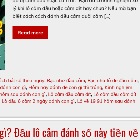
đó bị câm đầu hoặc câm đít. Bạn đã có kinh nghiệm xử
lý khi lô câm đầu hoặc câm đít hay chưa? Nếu mà bạn
biết cách cách đánh đầu câm đuôi câm […]
Read more
ách bắt số theo ngày
,
Bạc nhớ đầu câm
,
Bạc nhớ lô de đầu câm
,
đánh con gì
,
Hôm nay đánh de con gì thì trúng
,
Kinh nghiệm
 hôm sau đánh con gì
,
Lô câm đầu câm đít
,
Lô câm đầu câm đít
,
Lô đầu 6 câm 2 ngày đánh con gì
,
Lô về 19 91 hôm sau đánh
gì? Đầu lô câm đánh số này tiền về