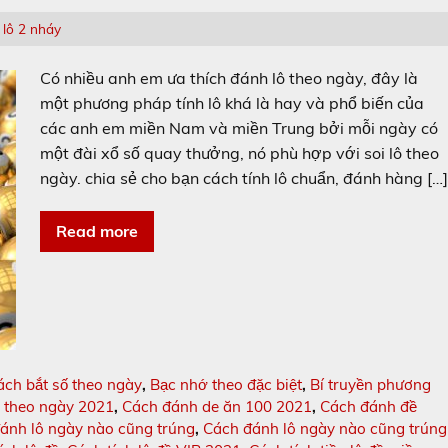
 lô 2 nháy
Có nhiều anh em ưa thích đánh lô theo ngày, đây là
một phương pháp tính lô khá là hay và phổ biến của
các anh em miền Nam và miền Trung bởi mỗi ngày có
một đài xổ số quay thưởng, nó phù hợp với soi lô theo
ngày. chia sẻ cho bạn cách tính lô chuẩn, đánh hàng […
Read more
ách bắt số theo ngày
,
Bạc nhớ theo đặc biệt
,
Bí truyền phương
n theo ngày 2021
,
Cách đánh de ăn 100 2021
,
Cách đánh đề
ánh lô ngày nào cũng trúng
,
Cách đánh lô ngày nào cũng trúng