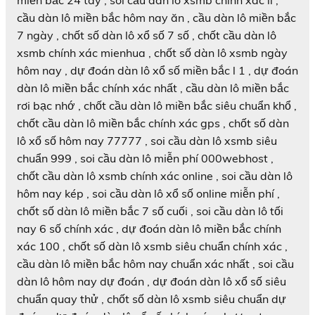
miền bắc 24 tây , soi cầu dàn lô xsmb chính xác ii ,
cầu dàn lô miền bắc hôm nay ăn , cầu dàn lô miền bắc
7 ngày , chốt số dàn lô xổ số 7 số , chốt cầu dàn lô
xsmb chính xác mienhua , chốt số dàn lô xsmb ngày
hôm nay , dự đoán dàn lô xổ số miền bắc l 1 , dự đoán
dàn lô miền bắc chính xác nhất , cầu dàn lô miền bắc
rơi bạc nhớ , chốt cầu dàn lô miền bắc siêu chuẩn khổ ,
chốt cầu dàn lô miền bắc chính xác gps , chốt số dàn
lô xổ số hôm nay 77777 , soi cầu dàn lô xsmb siêu
chuẩn 999 , soi cầu dàn lô miễn phí 000webhost ,
chốt cầu dàn lô xsmb chính xác online , soi cầu dàn lô
hôm nay kép , soi cầu dàn lô xổ số online miễn phí ,
chốt số dàn lô miền bắc 7 số cuối , soi cầu dàn lô tối
nay 6 số chính xác , dự đoán dàn lô miền bắc chính
xác 100 , chốt số dàn lô xsmb siêu chuẩn chính xác ,
cầu dàn lô miền bắc hôm nay chuẩn xác nhất , soi cầu
dàn lô hôm nay dự đoán , dự đoán dàn lô xổ số siêu
chuẩn quay thử , chốt số dàn lô xsmb siêu chuẩn dự