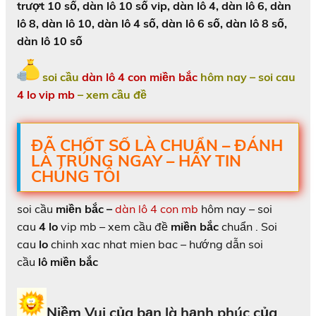
trượt 10 số, dàn lô 10 số vip, dàn lô 4, dàn lô 6, dàn
lô 8, dàn lô 10, dàn lô 4 số, dàn lô 6 số, dàn lô 8 số,
dàn lô 10 số
soi cầu
dàn lô 4 con miền bắc
hôm nay – soi cau
4 lo vip mb
– xem cầu đề
ĐÃ CHỐT SỐ LÀ CHUẨN – ĐÁNH
LÀ TRÚNG NGAY – HÃY TIN
CHÚNG TÔI
soi cầu
miền
bắc –
dàn lô 4 con mb
hôm nay – soi
cau
4
lo
vip mb – xem cầu đề
miền
bắc
chuẩn . Soi
cau
lo
chinh xac nhat mien bac – hướng dẫn soi
cầu
lô
miền
bắc
Niềm Vui của bạn là hạnh phúc của