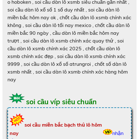
o hoboken , soi cầu dàn lô xsmb siêu chuẩn gần nhất ,
soi cầu dàn lô xổ số 1 số duy nhất , soi cầu dàn lô
miền bắc hôm nay ok , chốt cầu dàn lô xsmb chính xác
không , soi cầu dàn lô tối nay mexico , chốt cầu dàn lô
miền bắc 90 ngày , cầu dàn lô miền bắc hôm nay
trượt , soi cầu dàn lô xsmb chính xác quay thử , soi
cầu dàn lô xsmb chính xác 2025 , chốt cầu dàn lô
xsmb chính xác đẹp , soi cầu dàn lô xsmb chính xác
9999 , soi cầu dàn lô xổ số atrungroi , chốt số dàn lô
xsmb nhất , soi cầu dàn lô xsmb chính xác hàng hôm
nay
soi cầu víp siêu chuẩn
soi cầu miền bắc bạch thủ lô hôm
nay
nhận