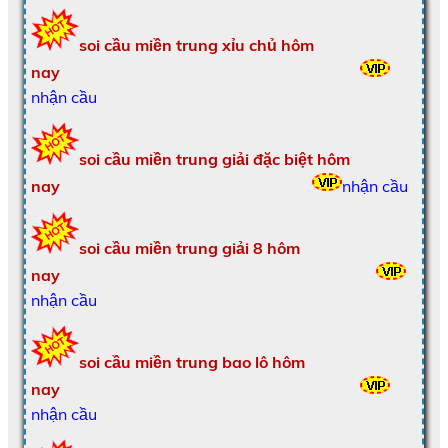
soi cầu miền trung xỉu chủ hôm
nay
nhận cầu
soi cầu miền trung giải đặc biệt hôm
nay
nhận cầu
soi cầu miền trung giải 8 hôm
nay
nhận cầu
soi cầu miền trung bao lô hôm
nay
nhận cầu