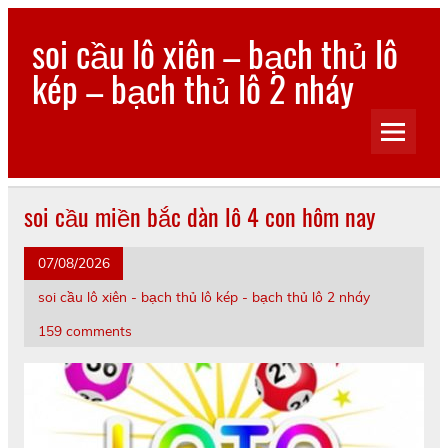
Skip
to
soi cầu lô xiên – bạch thủ lô
content
kép – bạch thủ lô 2 nháy
soi cầu lô xiên – bạch thủ lô kép – bạch thủ lô 2 nháy
soi cầu miền bắc dàn lô 4 con hôm nay
07/08/2026
soi cầu lô xiên - bạch thủ lô kép - bạch thủ lô 2 nháy
159 comments