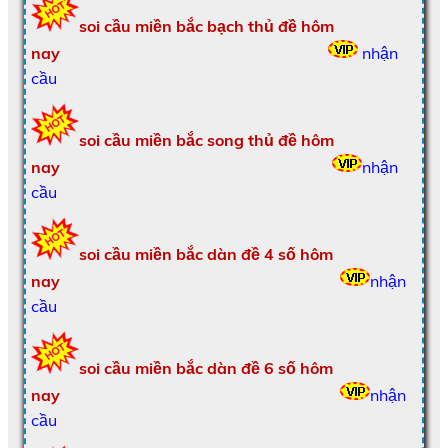
soi cầu miền bắc bạch thủ đề hôm
nay
nhận
cầu
soi cầu miền bắc song thủ đề hôm
nay
nhận
cầu
soi cầu miền bắc dàn đề 4 số hôm
nay
nhận
cầu
soi cầu miền bắc dàn đề 6 số hôm
nay
nhận
cầu