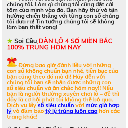
chúng tôi. Làm gì chúng tôi cũng đặt cái
tâm của mình vào đó. Bạn hãy thử và tận
hưởng chiến thắng với từng con số chúng
tôi đưa ra! Tin tưởng chúng tôi sẽ không
làm bạn thất vọng!
★
Soi Cầu
DÀN LÔ 4 SỐ MIỀN BẮC
100% TRÚNG HÔM NAY
Đừng bao giờ đánh liều với những
con số không chuẩn bạn nhé, tiền bạc của
bạn cũng theo đó mà đi! Hãy đến với
chúng tôi bạn sẽ nhận được những con
số
siêu chuẩn và ăn chắc hôm nay!! Nếu
bạn là người thường xuyên chơi lô – đề thì
đây là cơ hội phát tài không thể bỏ qua.
Dịch vụ lấy
số siêu chuẩn
với
mức
giá hợp
lý
và đảm bảo
tỷ lệ trúng luôn cao
hơn các
trang khác!