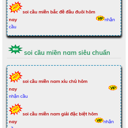
soi cầu miền bắc đề đầu đuôi hôm
nay
nhận
cầu
soi cầu miền nam siêu chuẩn
soi cầu miền nam xỉu chủ hôm
nay
nhận cầu
soi cầu miền nam giải đặc biệt hôm
nay
nhận