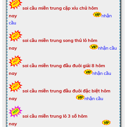
soi cầu miền trung cặp xỉu chủ hôm
nay
nhận
cầu
soi cầu miền trung song thủ lô hôm
nay
nhận cầu
soi cầu miền trung đầu đuôi giải 8 hôm
nay
nhận cầu
soi cầu miền trung đầu đuôi đặc biệt hôm
nay
nhận cầu
soi cầu miền trung lô 3 số hôm
nay