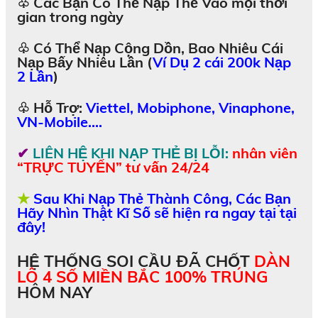
♧
Các Bạn Có Thể Nạp Thẻ Vào mọi thời
gian trong ngày
♧
Có Thể Nạp Cộng Dồn, Bao Nhiêu Cái
Nạp Bấy Nhiêu Lần (
Ví Dụ 2 cái 200k Nạp
2 Lần
)
♧
Hỗ Trợ:
Viettel, Mobiphone, Vinaphone,
VN-Mobile….
✔
LIÊN HỆ KHI NẠP THẺ BỊ LỖI:
nhân viên
“TRỰC TUYẾN” tư vấn 24/24
★
Sau Khi Nạp Thẻ Thành Công, Các Bạn
Hãy Nhìn Thật Kĩ Số sẽ hiện ra ngay tại tại
đây!
HỆ THỐNG SOI CẦU ĐÃ CHỐT
DÀN
LÔ 4 SỐ MIỀN BẮC 100% TRÚNG
HÔM NAY