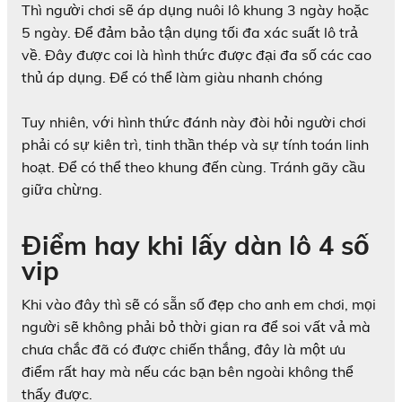
Thì người chơi sẽ áp dụng nuôi lô khung 3 ngày hoặc
5 ngày. Để đảm bảo tận dụng tối đa xác suất lô trả
về. Đây được coi là hình thức được đại đa số các cao
thủ áp dụng. Để có thể làm giàu nhanh chóng
Tuy nhiên, với hình thức đánh này đòi hỏi người chơi
phải có sự kiên trì, tinh thần thép và sự tính toán linh
hoạt. Để có thể theo khung đến cùng. Tránh gãy cầu
giữa chừng.
Điểm hay khi lấy dàn lô 4 số
vip
Khi vào đây thì sẽ có sẵn số đẹp cho anh em chơi, mọi
người sẽ không phải bỏ thời gian ra để soi vất vả mà
chưa chắc đã có được chiến thắng, đây là một ưu
điểm rất hay mà nếu các bạn bên ngoài không thể
thấy được.