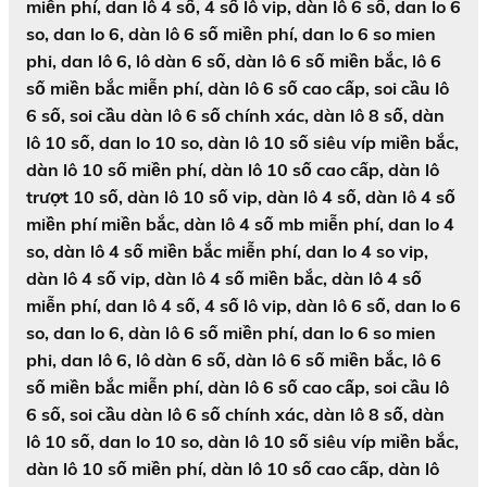
miễn phí, dan lô 4 số, 4 số lô vip, dàn lô 6 số, dan lo 6
so, dan lo 6, dàn lô 6 số miền phí, dan lo 6 so mien
phi, dan lô 6, lô dàn 6 số, dàn lô 6 số miền bắc, lô 6
số miền bắc miễn phí, dàn lô 6 số cao cấp, soi cầu lô
6 số, soi cầu dàn lô 6 số chính xác, dàn lô 8 số, dàn
lô 10 số, dan lo 10 so, dàn lô 10 số siêu víp miền bắc,
dàn lô 10 số miền phí, dàn lô 10 số cao cấp, dàn lô
trượt 10 số, dàn lô 10 số vip, dàn lô 4 số, dàn lô 4 số
miền phí miền bắc, dàn lô 4 số mb miễn phí, dan lo 4
so, dàn lô 4 số miền bắc miễn phí, dan lo 4 so vip,
dàn lô 4 số vip, dàn lô 4 số miền bắc, dàn lô 4 số
miễn phí, dan lô 4 số, 4 số lô vip, dàn lô 6 số, dan lo 6
so, dan lo 6, dàn lô 6 số miền phí, dan lo 6 so mien
phi, dan lô 6, lô dàn 6 số, dàn lô 6 số miền bắc, lô 6
số miền bắc miễn phí, dàn lô 6 số cao cấp, soi cầu lô
6 số, soi cầu dàn lô 6 số chính xác, dàn lô 8 số, dàn
lô 10 số, dan lo 10 so, dàn lô 10 số siêu víp miền bắc,
dàn lô 10 số miền phí, dàn lô 10 số cao cấp, dàn lô