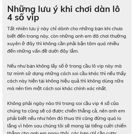
Những lưu ý khi chơi dàn lô
4 số vip
Tất nhiên lưu ý này chỉ dành cho những bạn khi chưa
biết đến trang này, còn những anh em đã chơi thường
xuyên ở đây thì không cần phải bận tâm quá nhiều
đến những vấn đề dưới đây lắm.
Nếu như bạn không lấy số ở trang cầu lô vip này mà
tự mình sử dụng những cách soi cầu khác thì nếu thấy
cách này hiện tại không hiệu quả thì không dùng nữa
mà nên tìm một cách soi khác chính xác nhất.
Không phải ngày nào thì trang soi cầu vip 4 số của
chúng ta cũng sẽ có được chiến thắng cả, nên anh em
phải biết nếu như hôm đó thua thì cũng đừng quá lo
lắng vì hôm sau chúng tôi sẽ mang lại tiếng cười chiến
thắng cho anh em ngay thôi, các bạn chỉ cần cược