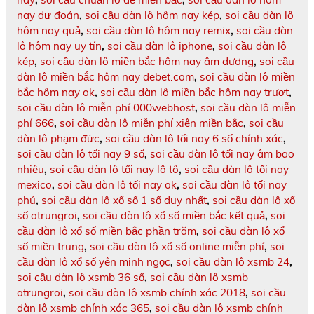
nay dự đoán
,
soi cầu dàn lô hôm nay kép
,
soi cầu dàn lô
hôm nay quả
,
soi cầu dàn lô hôm nay remix
,
soi cầu dàn
lô hôm nay uy tín
,
soi cầu dàn lô iphone
,
soi cầu dàn lô
kép
,
soi cầu dàn lô miền bắc hôm nay âm dương
,
soi cầu
dàn lô miền bắc hôm nay debet.com
,
soi cầu dàn lô miền
bắc hôm nay ok
,
soi cầu dàn lô miền bắc hôm nay trượt
,
soi cầu dàn lô miễn phí 000webhost
,
soi cầu dàn lô miễn
phí 666
,
soi cầu dàn lô miễn phí xiên miền bắc
,
soi cầu
dàn lô phạm đức
,
soi cầu dàn lô tối nay 6 số chính xác
,
soi cầu dàn lô tối nay 9 số
,
soi cầu dàn lô tối nay âm bao
nhiêu
,
soi cầu dàn lô tối nay lô tô
,
soi cầu dàn lô tối nay
mexico
,
soi cầu dàn lô tối nay ok
,
soi cầu dàn lô tối nay
phú
,
soi cầu dàn lô xổ số 1 số duy nhất
,
soi cầu dàn lô xổ
số atrungroi
,
soi cầu dàn lô xổ số miền bắc kết quả
,
soi
cầu dàn lô xổ số miền bắc phần trăm
,
soi cầu dàn lô xổ
số miền trung
,
soi cầu dàn lô xổ số online miễn phí
,
soi
cầu dàn lô xổ số yên minh ngọc
,
soi cầu dàn lô xsmb 24
,
soi cầu dàn lô xsmb 36 số
,
soi cầu dàn lô xsmb
atrungroi
,
soi cầu dàn lô xsmb chính xác 2018
,
soi cầu
dàn lô xsmb chính xác 365
,
soi cầu dàn lô xsmb chính