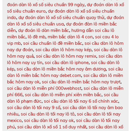
đoán dàn lô xổ số siêu chuẩn 99 ngày
,
dự đoán dàn lô xổ
số siêu chuẩn euro
,
dự đoán dàn lô xổ số siêu chuẩn
indo
,
dự đoán dàn lô xổ số siêu chuẩn quay thử
,
dự đoán
dàn lô xổ số siêu chuẩn usa
,
dự đoán đàn lô miền bắc
diễn
,
dự đoán lô dàn miền bắc
,
hướng dẫn soi cầu lô
miền bắc
,
lô đề mb
,
miền bắc dàn lô 4 con
,
soi cau 4 lo
vip mb
,
soi cầu chuẩn lô đề miền bắc
,
soi cầu dàn lô hôm
nay dự đoán
,
soi cầu dàn lô hôm nay kép
,
soi cầu dàn lô
hôm nay quả
,
soi cầu dàn lô hôm nay remix
,
soi cầu dàn
lô hôm nay uy tín
,
soi cầu dàn lô iphone
,
soi cầu dàn lô
kép
,
soi cầu dàn lô miền bắc hôm nay âm dương
,
soi cầu
dàn lô miền bắc hôm nay debet.com
,
soi cầu dàn lô miền
bắc hôm nay ok
,
soi cầu dàn lô miền bắc hôm nay trượt
,
soi cầu dàn lô miễn phí 000webhost
,
soi cầu dàn lô miễn
phí 666
,
soi cầu dàn lô miễn phí xiên miền bắc
,
soi cầu
dàn lô phạm đức
,
soi cầu dàn lô tối nay 6 số chính xác
,
soi cầu dàn lô tối nay 9 số
,
soi cầu dàn lô tối nay âm bao
nhiêu
,
soi cầu dàn lô tối nay lô tô
,
soi cầu dàn lô tối nay
mexico
,
soi cầu dàn lô tối nay ok
,
soi cầu dàn lô tối nay
phú
,
soi cầu dàn lô xổ số 1 số duy nhất
,
soi cầu dàn lô xổ