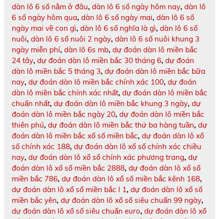
dàn lô 6 số nằm ở đâu
,
dàn lô 6 số ngày hôm nay
,
dàn lô
6 số ngày hôm qua
,
dàn lô 6 số ngày mai
,
dàn lô 6 số
ngày mai về con gì
,
dàn lô 6 số nghĩa là gì
,
dàn lô 6 số
nuôi
,
dàn lô 6 số nuôi 2 ngày
,
dàn lô 6 số nuôi khung 3
ngày miễn phí
,
dàn lô 6s mb
,
dự đoán dàn lô miền bắc
24 tây
,
dự đoán dàn lô miền bắc 30 tháng 6
,
dự đoán
dàn lô miền bắc 5 tháng 3
,
dự đoán dàn lô miền bắc bữa
nay
,
dự đoán dàn lô miền bắc chính xác 100
,
dự đoán
dàn lô miền bắc chính xác nhất
,
dự đoán dàn lô miền bắc
chuẩn nhất
,
dự đoán dàn lô miền bắc khung 3 ngày
,
dự
đoán dàn lô miền bắc ngày 20
,
dự đoán dàn lô miền bắc
thiên phú
,
dự đoán dàn lô miền bắc thứ ba hàng tuần
,
dự
đoán dàn lô miền bắc xổ số miền bắc
,
dự đoán dàn lô xổ
số chính xác 188
,
dự đoán dàn lô xổ số chính xác chiều
nay
,
dự đoán dàn lô xổ số chính xác phương trang
,
dự
đoán dàn lô xổ số miền bắc 2888
,
dự đoán dàn lô xổ số
miền bắc 786
,
dự đoán dàn lô xổ số miền bắc kênh 168
,
dự đoán dàn lô xổ số miền bắc l 1
,
dự đoán dàn lô xổ số
miền bắc yên
,
dự đoán dàn lô xổ số siêu chuẩn 99 ngày
,
dự đoán dàn lô xổ số siêu chuẩn euro
,
dự đoán dàn lô xổ