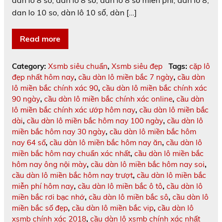
dan lo 8 so, dàn lô 8 số, dàn lô 8 số miền phí, dan lo 8,
dan lo 10 so, dàn lô 10 số, dàn […]
Read more
Category:
Xsmb siêu chuẩn
,
Xsmb siêu đẹp
Tags:
cặp lô
đẹp nhất hôm nay
,
cầu dàn lô miền bắc 7 ngày
,
cầu dàn
lô miền bắc chính xác 90
,
cầu dàn lô miền bắc chính xác
90 ngày
,
cầu dàn lô miền bắc chính xác online
,
cầu dàn
lô miền bắc chính xác ướp hôm nay
,
cầu dàn lô miền bắc
dài
,
cầu dàn lô miền bắc hôm nay 100 ngày
,
cầu dàn lô
miền bắc hôm nay 30 ngày
,
cầu dàn lô miền bắc hôm
nay 64 số
,
cầu dàn lô miền bắc hôm nay ăn
,
cầu dàn lô
miền bắc hôm nay chuẩn xác nhất
,
cầu dàn lô miền bắc
hôm nay ông nội mày
,
cầu dàn lô miền bắc hôm nay soi
,
cầu dàn lô miền bắc hôm nay trượt
,
cầu dàn lô miền bắc
miễn phí hôm nay
,
cầu dàn lô miền bắc ô tô
,
cầu dàn lô
miền bắc rơi bạc nhớ
,
cầu dàn lô miền bắc sô
,
cầu dàn lô
miền bắc số đẹp
,
cầu dàn lô miền bắc vip
,
cầu dàn lô
xsmb chính xác 2018
,
cầu dàn lô xsmb chính xác nhất