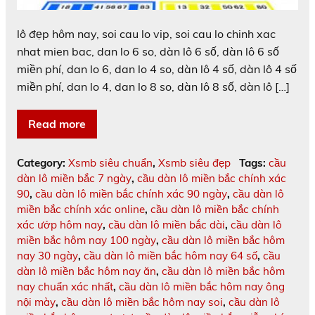
lô đẹp hôm nay, soi cau lo vip, soi cau lo chinh xac
nhat mien bac, dan lo 6 so, dàn lô 6 số, dàn lô 6 số
miền phí, dan lo 6, dan lo 4 so, dàn lô 4 số, dàn lô 4 số
miền phí, dan lo 4, dan lo 8 so, dàn lô 8 số, dàn lô […]
Read more
Category:
Xsmb siêu chuẩn
,
Xsmb siêu đẹp
Tags:
cầu
dàn lô miền bắc 7 ngày
,
cầu dàn lô miền bắc chính xác
90
,
cầu dàn lô miền bắc chính xác 90 ngày
,
cầu dàn lô
miền bắc chính xác online
,
cầu dàn lô miền bắc chính
xác ướp hôm nay
,
cầu dàn lô miền bắc dài
,
cầu dàn lô
miền bắc hôm nay 100 ngày
,
cầu dàn lô miền bắc hôm
nay 30 ngày
,
cầu dàn lô miền bắc hôm nay 64 số
,
cầu
dàn lô miền bắc hôm nay ăn
,
cầu dàn lô miền bắc hôm
nay chuẩn xác nhất
,
cầu dàn lô miền bắc hôm nay ông
nội mày
,
cầu dàn lô miền bắc hôm nay soi
,
cầu dàn lô