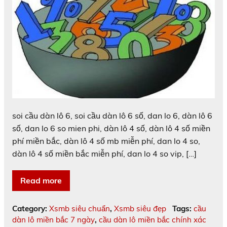
soi cầu dàn lô 6, soi cầu dàn lô 6 số, dan lo 6, dàn lô 6
số, dan lo 6 so mien phi, dàn lô 4 số, dàn lô 4 số miền
phí miền bắc, dàn lô 4 số mb miễn phí, dan lo 4 so,
dàn lô 4 số miền bắc miễn phí, dan lo 4 so vip, […]
Read more
Category:
Xsmb siêu chuẩn
,
Xsmb siêu đẹp
Tags:
cầu
dàn lô miền bắc 7 ngày
,
cầu dàn lô miền bắc chính xác