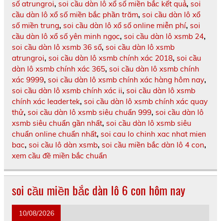
số atrungroi
,
soi cầu dàn lô xổ số miền bắc kết quả
,
soi
cầu dàn lô xổ số miền bắc phần trăm
,
soi cầu dàn lô xổ
số miền trung
,
soi cầu dàn lô xổ số online miễn phí
,
soi
cầu dàn lô xổ số yên minh ngọc
,
soi cầu dàn lô xsmb 24
,
soi cầu dàn lô xsmb 36 số
,
soi cầu dàn lô xsmb
atrungroi
,
soi cầu dàn lô xsmb chính xác 2018
,
soi cầu
dàn lô xsmb chính xác 365
,
soi cầu dàn lô xsmb chính
xác 9999
,
soi cầu dàn lô xsmb chính xác hàng hôm nay
,
soi cầu dàn lô xsmb chính xác ii
,
soi cầu dàn lô xsmb
chính xác leadertek
,
soi cầu dàn lô xsmb chính xác quay
thử
,
soi cầu dàn lô xsmb siêu chuẩn 999
,
soi cầu dàn lô
xsmb siêu chuẩn gần nhất
,
soi cầu dàn lô xsmb siêu
chuẩn online chuẩn nhất
,
soi cau lo chinh xac nhat mien
bac
,
soi cầu lô dàn xsmb
,
soi cầu miền bắc dàn lô 4 con
,
xem cầu đề miền bắc chuẩn
soi cầu miền bắc dàn lô 6 con hôm nay
10/08/2026