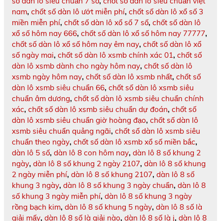
số dàn lô siêu chuẩn 7 số
,
chốt số dàn lô siêu chuẩn việt
nam
,
chốt số dàn lô ướt miễn phí
,
chốt số dàn lô xổ số 3
miền miễn phí
,
chốt số dàn lô xổ số 7 số
,
chốt số dàn lô
xổ số hôm nay 666
,
chốt số dàn lô xổ số hôm nay 77777
,
chốt số dàn lô xổ số hôm nay êm nay
,
chốt số dàn lô xổ
số ngày mai
,
chốt số dàn lô xsmb chính xác 01
,
chốt số
dàn lô xsmb dành cho ngày hôm nay
,
chốt số dàn lô
xsmb ngày hôm nay
,
chốt số dàn lô xsmb nhất
,
chốt số
dàn lô xsmb siêu chuẩn 66
,
chốt số dàn lô xsmb siêu
chuẩn âm dương
,
chốt số dàn lô xsmb siêu chuẩn chính
xác
,
chốt số dàn lô xsmb siêu chuẩn dự đoán
,
chốt số
dàn lô xsmb siêu chuẩn giờ hoàng đạo
,
chốt số dàn lô
xsmb siêu chuẩn quảng ngãi
,
chốt số dàn lô xsmb siêu
chuẩn theo ngày
,
chốt số dàn lô xsmb xổ số miền bắc
,
dàn lô 5 số
,
dàn lô 8 con hôm nay
,
dàn lô 8 số khung 2
ngày
,
dàn lô 8 số khung 2 ngày 2107
,
dàn lô 8 số khung
2 ngày miễn phí
,
dàn lô 8 số khung 2107
,
dàn lô 8 số
khung 3 ngày
,
dàn lô 8 số khung 3 ngày chuẩn
,
dàn lô 8
số khung 3 ngày miễn phí
,
dàn lô 8 số khung 3 ngày
rồng bạch kim
,
dàn lô 8 số khung 5 ngày
,
dàn lô 8 số là
giải mấy
,
dàn lô 8 số là giải nào
,
dàn lô 8 số là j
,
dàn lô 8