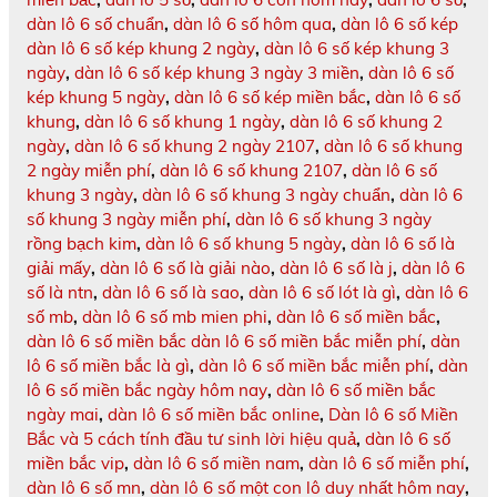
dàn lô 6 số chuẩn
,
dàn lô 6 số hôm qua
,
dàn lô 6 số kép
dàn lô 6 số kép khung 2 ngày
,
dàn lô 6 số kép khung 3
ngày
,
dàn lô 6 số kép khung 3 ngày 3 miền
,
dàn lô 6 số
kép khung 5 ngày
,
dàn lô 6 số kép miền bắc
,
dàn lô 6 số
khung
,
dàn lô 6 số khung 1 ngày
,
dàn lô 6 số khung 2
ngày
,
dàn lô 6 số khung 2 ngày 2107
,
dàn lô 6 số khung
2 ngày miễn phí
,
dàn lô 6 số khung 2107
,
dàn lô 6 số
khung 3 ngày
,
dàn lô 6 số khung 3 ngày chuẩn
,
dàn lô 6
số khung 3 ngày miễn phí
,
dàn lô 6 số khung 3 ngày
rồng bạch kim
,
dàn lô 6 số khung 5 ngày
,
dàn lô 6 số là
giải mấy
,
dàn lô 6 số là giải nào
,
dàn lô 6 số là j
,
dàn lô 6
số là ntn
,
dàn lô 6 số là sao
,
dàn lô 6 số lót là gì
,
dàn lô 6
số mb
,
dàn lô 6 số mb mien phi
,
dàn lô 6 số miền bắc
,
dàn lô 6 số miền bắc dàn lô 6 số miền bắc miễn phí
,
dàn
lô 6 số miền bắc là gì
,
dàn lô 6 số miền bắc miễn phí
,
dàn
lô 6 số miền bắc ngày hôm nay
,
dàn lô 6 số miền bắc
ngày mai
,
dàn lô 6 số miền bắc online
,
Dàn lô 6 số Miền
Bắc và 5 cách tính đầu tư sinh lời hiệu quả
,
dàn lô 6 số
miền bắc vip
,
dàn lô 6 số miền nam
,
dàn lô 6 số miễn phí
,
dàn lô 6 số mn
,
dàn lô 6 số một con lô duy nhất hôm nay
,