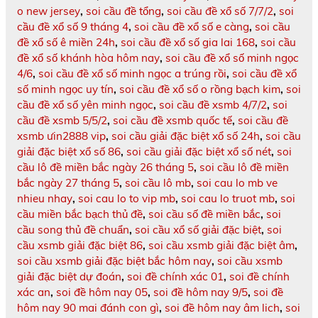
o new jersey
,
soi cầu đề tổng
,
soi cầu đề xổ số 7/7/2
,
soi
cầu đề xổ số 9 tháng 4
,
soi cầu đề xổ số e càng
,
soi cầu
đề xổ số ê miền 24h
,
soi cầu đề xổ số gia lai 168
,
soi cầu
đề xổ số khánh hòa hôm nay
,
soi cầu đề xổ số minh ngọc
4/6
,
soi cầu đề xổ số minh ngọc a trúng rồi
,
soi cầu đề xổ
số minh ngọc uy tín
,
soi cầu đề xổ số o rồng bạch kim
,
soi
cầu đề xổ số yên minh ngọc
,
soi cầu đề xsmb 4/7/2
,
soi
cầu đề xsmb 5/5/2
,
soi cầu đề xsmb quốc tế
,
soi cầu đề
xsmb ưin2888 vip
,
soi cầu giải đặc biệt xổ số 24h
,
soi cầu
giải đặc biệt xổ số 86
,
soi cầu giải đặc biệt xổ số nét
,
soi
cầu lô đề miền bắc ngày 26 tháng 5
,
soi cầu lô đề miền
bắc ngày 27 tháng 5
,
soi cầu lô mb
,
soi cau lo mb ve
nhieu nhay
,
soi cau lo to vip mb
,
soi cau lo truot mb
,
soi
cầu miền bắc bạch thủ đề
,
soi cầu số đề miền bắc
,
soi
cầu song thủ đề chuẩn
,
soi cầu xổ số giải đặc biệt
,
soi
cầu xsmb giải đặc biệt 86
,
soi cầu xsmb giải đặc biệt âm
,
soi cầu xsmb giải đặc biệt bắc hôm nay
,
soi cầu xsmb
giải đặc biệt dự đoán
,
soi đề chính xác 01
,
soi đề chính
xác an
,
soi đề hôm nay 05
,
soi đề hôm nay 9/5
,
soi đề
hôm nay 90 mai đánh con gì
,
soi đề hôm nay âm lich
,
soi