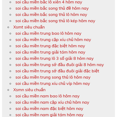
soi cầu miền bắc lô xiên 4 hôm nay
soi cầu miền bắc song thủ đề hôm nay
soi cầu miền bắc song thủ lô hôm nay
soi cầu miền bắc song thủ lô kép hôm nay
Xsmt siêu chuẩn
soi cầu miền trung bao lô hôm nay
soi cầu miền trung cặp xíu chủ hôm nay
soi cầu miền trung đặc biệt hôm nay
soi cầu miền trung giải tám hôm nay
soi cầu miền trung lô 3 số giải 8 hôm nay
soi cầu miền trung sớ đầu đuôi giải 8 hôm nay
soi cầu miền trung sớ đầu đuôi giải đặc biệt
soi cầu miền trung song thủ lô hôm nay
soi cầu miền trung xíu chủ víp hôm nay
Xsmn siêu chuẩn
soi cầu miền nam bao lô hôm nay
soi cầu miền nam cặp xíu chủ hôm nay
soi cầu miền nam đặc biệt hôm nay
soi cầu miền nam giải tám hôm nay