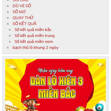
DÒ VÉ SỐ
SỔ MƠ
QUAY THỬ
SỐ KẾT QUẢ
Số kết quả miền bắc
Số kết quả miền trung
Số kết quả miền nam
bạch thủ lô khung 2 ngày