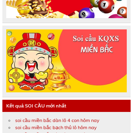
Kết quả SOI CẦU mới nhất
soi cầu miền bắc dàn lô 4 con hôm nay
soi cầu miền bắc bạch thủ lô hôm nay