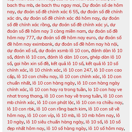
bach thu mb
,
de bach thu ngay mai
,
Dự đoán số de hôm
nay
,
dự đoán số đề chính xác 6 55
,
dự đoán số đề chính
xác dn
,
dự đoán số đề chính xác đá hôm nay
,
dự đoán
số đề chính xác rồng
,
dự đoán số đề chính xác yi
,
dự
đoán số đề hôm nay 3 càng miền nam
,
dự đoán số đề
hôm nay 777
,
dự đoán số đề hôm nay euro
,
dự đoán số
đề hôm nay eximbank
,
dự đoán số đề hôm nay hà nội
,
dự đoán xổ số
,
dự đoán xsmb lô 10 con
,
đánh dàn lô 10
số
,
đánh lô 10 con
,
đánh lô dàn 10 con
,
ghép dàn lô 10
số
,
gọi hồn xin số đề
,
kết quả lô 10 số
,
kết quả lô 10 số
chính xác
,
lô 10 chính xác
,
lô 10 con 247
,
lô 10 con cao
cấp
,
lô 10 con chiều nay
,
lô 10 con chính xác
,
lô 10 con
chuẩn nhất
,
lô 10 con hàng ngày
,
lô 10 con hàng ngày
chính xác
,
lô 10 con hay ra trong tuần
,
lo 10 con hay ve
nhat trong thang
,
lô 10 con hay về trong tuần
,
lô 10 con
mb chính xác
,
lô 10 con phát lộc
,
lô 10 con ra chiều nay
,
lô 10 con rbk
,
lô 10 con rồng bạch kim
,
lô 10 con sẽ về
hôm nay
,
lô 10 con víp
,
lô 10 mb
,
lô 10 mb hôm nay
,
lô
10 ngày
,
lô 10 siêu chuẩn hàng ngày
,
lô 10 số
,
lô 10 số
đẹp nhất hôm nay
,
lô 10 số hàng ngày
,
lô 10 số hôm nay
,