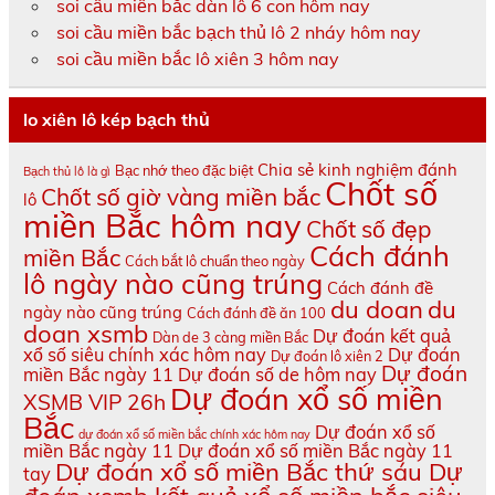
soi cầu miền bắc dàn lô 6 con hôm nay
soi cầu miền bắc bạch thủ lô 2 nháy hôm nay
soi cầu miền bắc lô xiên 3 hôm nay
lo xiên lô kép bạch thủ
Chia sẻ kinh nghiệm đánh
Bạc nhớ theo đặc biệt
Bạch thủ lô là gì
Chốt số
Chốt số giờ vàng miền bắc
lô
miền Bắc hôm nay
Chốt số đẹp
Cách đánh
miền Bắc
Cách bắt lô chuẩn theo ngày
lô ngày nào cũng trúng
Cách đánh đề
du doan
du
ngày nào cũng trúng
Cách đánh đề ăn 100
doan xsmb
Dự đoán kết quả
Dàn de 3 càng miền Bắc
xổ số siêu chính xác hôm nay
Dự đoán
Dự đoán lô xiên 2
Dự đoán
miền Bắc ngày 11
Dự đoán số de hôm nay
Dự đoán xổ số miền
XSMB VIP 26h
Bắc
Dự đoán xổ số
dự đoán xổ số miền bắc chính xác hôm nay
miền Bắc ngày 11
Dự đoán xổ số miền Bắc ngày 11
Dự đoán xổ số miền Bắc thứ sáu Dự
tay