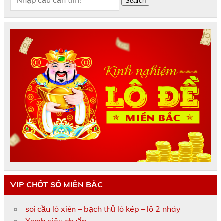
Search
VIP CHỐT SỐ MIỀN BẮC
soi cầu lô xiên – bạch thủ lô kép – lô 2 nháy
Xsmb siêu chuẩn