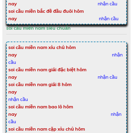
nay
nhận cầu
soi cầu miền bắc đề đầu đuôi hôm
nay
nhận cầu
soi cầu miền nam siêu chuẩn
soi cầu miền nam xỉu chủ hôm
nay
nhận
cầu
soi cầu miền nam giải đặc biệt hôm
nay
nhận cầu
soi cầu miền nam giải 8 hôm
nay
nhận cầu
soi cầu miền nam bao lô hôm
nay
nhận
cầu
soi cầu miền nam cặp xỉu chủ hôm