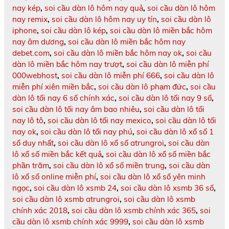
nay kép
,
soi cầu dàn lô hôm nay quả
,
soi cầu dàn lô hôm
nay remix
,
soi cầu dàn lô hôm nay uy tín
,
soi cầu dàn lô
iphone
,
soi cầu dàn lô kép
,
soi cầu dàn lô miền bắc hôm
nay âm dương
,
soi cầu dàn lô miền bắc hôm nay
debet.com
,
soi cầu dàn lô miền bắc hôm nay ok
,
soi cầu
dàn lô miền bắc hôm nay trượt
,
soi cầu dàn lô miễn phí
000webhost
,
soi cầu dàn lô miễn phí 666
,
soi cầu dàn lô
miễn phí xiên miền bắc
,
soi cầu dàn lô phạm đức
,
soi cầu
dàn lô tối nay 6 số chính xác
,
soi cầu dàn lô tối nay 9 số
,
soi cầu dàn lô tối nay âm bao nhiêu
,
soi cầu dàn lô tối
nay lô tô
,
soi cầu dàn lô tối nay mexico
,
soi cầu dàn lô tối
nay ok
,
soi cầu dàn lô tối nay phú
,
soi cầu dàn lô xổ số 1
số duy nhất
,
soi cầu dàn lô xổ số atrungroi
,
soi cầu dàn
lô xổ số miền bắc kết quả
,
soi cầu dàn lô xổ số miền bắc
phần trăm
,
soi cầu dàn lô xổ số miền trung
,
soi cầu dàn
lô xổ số online miễn phí
,
soi cầu dàn lô xổ số yên minh
ngọc
,
soi cầu dàn lô xsmb 24
,
soi cầu dàn lô xsmb 36 số
,
soi cầu dàn lô xsmb atrungroi
,
soi cầu dàn lô xsmb
chính xác 2018
,
soi cầu dàn lô xsmb chính xác 365
,
soi
cầu dàn lô xsmb chính xác 9999
,
soi cầu dàn lô xsmb