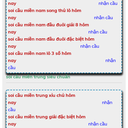
nay
nhận cầu
soi cầu miền nam song thủ lô hôm
nay
nhận cầu
soi cầu miền nam đầu đuôi giải 8 hôm
nay
nhận cầu
soi cầu miền nam đầu đuôi đặc biệt hôm
nay
nhận cầu
soi cầu miền nam lô 3 số hôm
nay
nhận
cầu
soi cầu miền trung siêu chuẩn
soi cầu miền trung xỉu chủ hôm
nay
nhận
cầu
soi cầu miền trung giải đặc biệt hôm
nay
nhận cầu