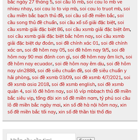
bắc ngày 27 tháng 5
,
soi cầu lô mb
,
soi cau lo mb ve
nhieu nhay
,
soi cau lo to vip mb
,
soi cau lo truot mb
,
soi
cầu miền bắc bạch thủ đề
,
soi cầu số đề miền bắc
,
soi
cầu song thủ đề chuẩn
,
soi cầu xổ số giải đặc biệt
,
soi
cầu xsmb giải đặc biệt 86
,
soi cầu xsmb giải đặc biệt âm
,
soi cầu xsmb giải đặc biệt bắc hôm nay
,
soi cầu xsmb
giải đặc biệt dự đoán
,
soi đề chính xác 01
,
soi đề chính
xác an
,
soi đề hôm nay 05
,
soi đề hôm nay 9/5
,
soi đề
hôm nay 90 mai đánh con gì
,
soi đề hôm nay âm lich
,
soi
đề hôm nay ecuador
,
soi đề hôm nay êm dịu
,
soi đề hôm
nay ưin2888
,
soi đề siêu chuẩn đề
,
soi đề siêu chuẩn y
hải phòng
,
soi đề xsmb 03/09
,
soi đề xsmb 4/7/2021
,
soi
đề xsmb asia 2018
,
soi đề xsmb english
,
soi đề xsmb
quận 4
,
soi lô đê hôm nay
,
soi lô víp mbbạch thủ đề miền
bắc siêu vip
,
tổng đài xin số đề miền nam
,
tỷ phú soi cầu
lô đề miền bắc ngày mai
,
xin số đề hà nội hôm nay
,
xin
số đề miền bắc tối nay
,
xin số đề thần tài thổ địa