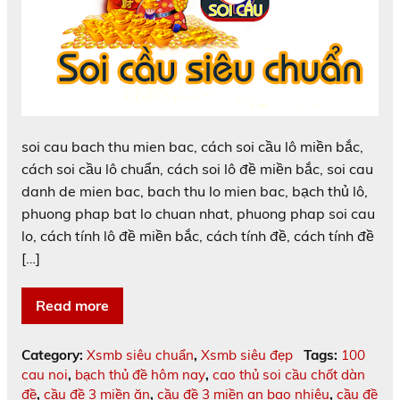
soi cau bach thu mien bac, cách soi cầu lô miền bắc,
cách soi cầu lô chuẩn, cách soi lô đề miền bắc, soi cau
danh de mien bac, bach thu lo mien bac, bạch thủ lô,
phuong phap bat lo chuan nhat, phuong phap soi cau
lo, cách tính lô đề miền bắc, cách tính đề, cách tính đề
[…]
Read more
Category:
Xsmb siêu chuẩn
,
Xsmb siêu đẹp
Tags:
100
cau noi
,
bạch thủ đề hôm nay
,
cao thủ soi cầu chốt dàn
đề
,
cầu đề 3 miền ăn
,
cầu đề 3 miền an bao nhiêu
,
cầu đề