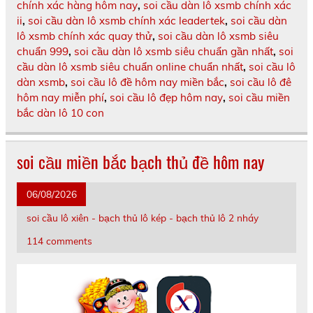
chính xác hàng hôm nay
,
soi cầu dàn lô xsmb chính xác
ii
,
soi cầu dàn lô xsmb chính xác leadertek
,
soi cầu dàn
lô xsmb chính xác quay thử
,
soi cầu dàn lô xsmb siêu
chuẩn 999
,
soi cầu dàn lô xsmb siêu chuẩn gần nhất
,
soi
cầu dàn lô xsmb siêu chuẩn online chuẩn nhất
,
soi cầu lô
dàn xsmb
,
soi cầu lô đề hôm nay miền bắc
,
soi cầu lô đê
hôm nay miễn phí
,
soi cầu lô đẹp hôm nay
,
soi cầu miền
bắc dàn lô 10 con
soi cầu miền bắc bạch thủ đề hôm nay
06/08/2026
soi cầu lô xiên - bạch thủ lô kép - bạch thủ lô 2 nháy
114 comments