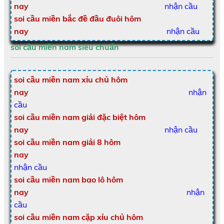
nay
nhận cầu
soi cầu miền bắc đề đầu đuôi hôm
nay
nhận cầu
soi cầu miền nam siêu chuẩn
soi cầu miền nam xỉu chủ hôm
nay
nhận
cầu
soi cầu miền nam giải đặc biệt hôm
nay
nhận cầu
soi cầu miền nam giải 8 hôm
nay
nhận cầu
soi cầu miền nam bao lô hôm
nay
nhận
cầu
soi cầu miền nam cặp xỉu chủ hôm