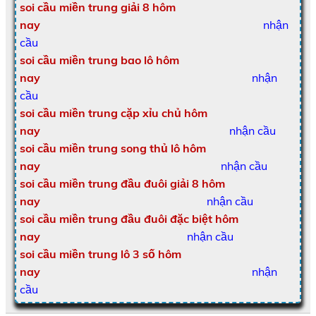
soi cầu miền trung giải 8 hôm
nay
nhận
cầu
soi cầu miền trung bao lô hôm
nay
nhận
cầu
soi cầu miền trung cặp xỉu chủ hôm
nay
nhận cầu
soi cầu miền trung song thủ lô hôm
nay
nhận cầu
soi cầu miền trung đầu đuôi giải 8 hôm
nay
nhận cầu
soi cầu miền trung đầu đuôi đặc biệt hôm
nay
nhận cầu
soi cầu miền trung lô 3 số hôm
nay
nhận
cầu