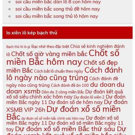
soi cầu miền bắc dàn lô 8 con hôm nay
soi cầu miền bắc song thủ đề hôm nay
soi cầu miền bắc song thủ lô hôm nay
lo xiên lô kép bạch thủ
Chia sẻ kinh nghiệm đánh
Bạc nhớ theo đặc biệt
Bạch thủ lô là gì
Chốt số
Chốt số giờ vàng miền bắc
lô
miền Bắc hôm nay
Chốt số đẹp
Cách đánh
miền Bắc
Cách bắt lô chuẩn theo ngày
lô ngày nào cũng trúng
Cách đánh đề
du doan
du
ngày nào cũng trúng
Cách đánh đề ăn 100
doan xsmb
Dự đoán kết quả
Dàn de 3 càng miền Bắc
xổ số siêu chính xác hôm nay
Dự đoán
Dự đoán lô xiên 2
Dự đoán
miền Bắc ngày 11
Dự đoán số de hôm nay
Dự đoán xổ số miền
XSMB VIP 26h
Bắc
Dự đoán xổ số
dự đoán xổ số miền bắc chính xác hôm nay
miền Bắc ngày 11
Dự đoán xổ số miền Bắc ngày 11
Dự đoán xổ số miền Bắc thứ sáu Dự
tay