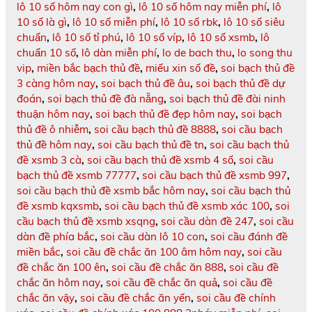
lô 10 số hôm nay con gì
,
lô 10 số hôm nay miễn phí
,
lô
10 số là gì
,
lô 10 số miễn phí
,
lô 10 số rbk
,
lô 10 số siêu
chuẩn
,
lô 10 số tỉ phú
,
lô 10 số víp
,
lô 10 số xsmb
,
lô
chuẩn 10 số
,
lô dàn miễn phí
,
lo de bach thu
,
lo song thu
vip
,
miền bắc bạch thủ đề
,
miếu xin số đề
,
soi bạch thủ đề
3 càng hôm nay
,
soi bạch thủ đề âu
,
soi bạch thủ đề dự
đoán
,
soi bạch thủ đề đà nẵng
,
soi bạch thủ đề đài ninh
thuận hôm nay
,
soi bạch thủ đề đẹp hôm nay
,
soi bạch
thủ đề ô nhiễm
,
soi cầu bạch thủ đề 8888
,
soi cầu bạch
thủ đề hôm nay
,
soi cầu bạch thủ đề tn
,
soi cầu bạch thủ
đề xsmb 3 cà
,
soi cầu bạch thủ đề xsmb 4 số
,
soi cầu
bạch thủ đề xsmb 77777
,
soi cầu bạch thủ đề xsmb 997
,
soi cầu bạch thủ đề xsmb bắc hôm nay
,
soi cầu bạch thủ
đề xsmb kqxsmb
,
soi cầu bạch thủ đề xsmb xác 100
,
soi
cầu bạch thủ đề xsmb xsqng
,
soi cầu dàn đề 247
,
soi cầu
dàn đề phía bắc
,
soi cầu dàn lô 10 con
,
soi cầu đánh đề
miền bắc
,
soi cầu đề chắc ăn 100 âm hôm nay
,
soi cầu
đề chắc ăn 100 ên
,
soi cầu đề chắc ăn 888
,
soi cầu đề
chắc ăn hôm nay
,
soi cầu đề chắc ăn quả
,
soi cầu đề
chắc ăn vậy
,
soi cầu đề chắc ăn yến
,
soi cầu đề chính