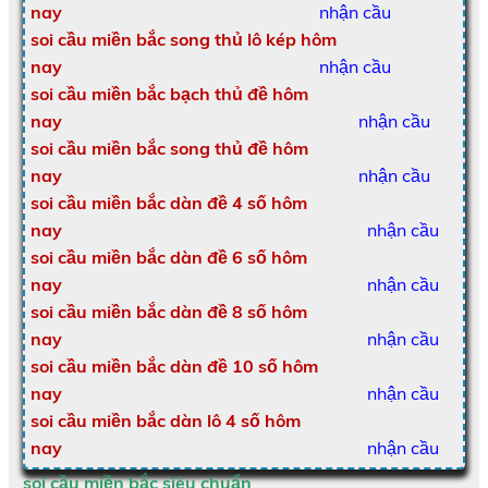
nay
nhận cầu
soi cầu miền bắc song thủ lô kép hôm
nay
nhận cầu
soi cầu miền bắc bạch thủ đề hôm
nay
nhận cầu
soi cầu miền bắc song thủ đề hôm
nay
nhận cầu
soi cầu miền bắc dàn đề 4 số hôm
nay
nhận cầu
soi cầu miền bắc dàn đề 6 số hôm
nay
nhận cầu
soi cầu miền bắc dàn đề 8 số hôm
nay
nhận cầu
soi cầu miền bắc dàn đề 10 số hôm
nay
nhận cầu
soi cầu miền bắc dàn lô 4 số hôm
nay
nhận cầu
soi cầu miền bắc siêu chuẩn