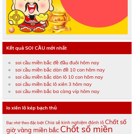
Kết quả SOI CẦU mới nhất
soi cầu miền bắc đề đầu đuôi hôm nay
soi cầu miền bắc dàn đề 10 con hôm nay
soi cầu miền bắc dàn lô 10 con hôm nay
soi cầu miền bắc lô xiên 3 hôm nay
soi cầu miền bắc ba càng víp hôm nay
lo xiên lô kép bạch thủ
Chốt số
Chia sẻ kinh nghiệm đánh lô
Bạc nhớ theo đặc biệt
Chốt số miền
giờ vàng miền bắc