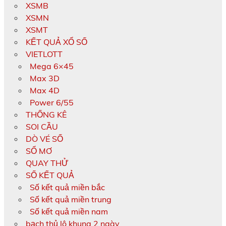
XSMB
XSMN
XSMT
KẾT QUẢ XỔ SỐ
VIETLOTT
Mega 6×45
Max 3D
Max 4D
Power 6/55
THỐNG KÊ
SOI CẦU
DÒ VÉ SỐ
SỔ MƠ
QUAY THỬ
SỐ KẾT QUẢ
Số kết quả miền bắc
Số kết quả miền trung
Số kết quả miền nam
bạch thủ lô khung 2 ngày