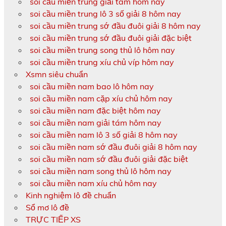
soi cầu miền trung giải tám hôm nay
soi cầu miền trung lô 3 số giải 8 hôm nay
soi cầu miền trung sớ đầu đuôi giải 8 hôm nay
soi cầu miền trung sớ đầu đuôi giải đặc biệt
soi cầu miền trung song thủ lô hôm nay
soi cầu miền trung xíu chủ víp hôm nay
Xsmn siêu chuẩn
soi cầu miền nam bao lô hôm nay
soi cầu miền nam cặp xíu chủ hôm nay
soi cầu miền nam đặc biệt hôm nay
soi cầu miền nam giải tám hôm nay
soi cầu miền nam lô 3 số giải 8 hôm nay
soi cầu miền nam sớ đầu đuôi giải 8 hôm nay
soi cầu miền nam sớ đầu đuôi giải đặc biệt
soi cầu miền nam song thủ lô hôm nay
soi cầu miền nam xíu chủ hôm nay
Kinh nghiệm lô đề chuẩn
Sổ mơ lô đề
TRỰC TIẾP XS