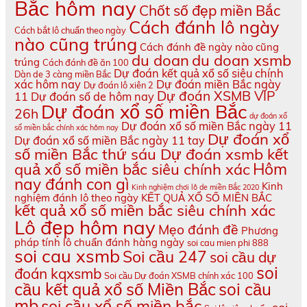
Bắc hôm nay
Chốt số đẹp miền Bắc
Cách đánh lô ngày
Cách bắt lô chuẩn theo ngày
nào cũng trúng
Cách đánh đề ngày nào cũng
du doan
du doan xsmb
trúng
Cách đánh đề ăn 100
Dự đoán kết quả xổ số siêu chính
Dàn de 3 càng miền Bắc
xác hôm nay
Dự đoán miền Bắc ngày
Dự đoán lô xiên 2
Dự đoán XSMB VIP
11
Dự đoán số de hôm nay
Dự đoán xổ số miền Bắc
26h
dự đoán xổ
Dự đoán xổ số miền Bắc ngày 11
số miền bắc chính xác hôm nay
Dự đoán xổ
Dự đoán xổ số miền Bắc ngày 11 tay
số miền Bắc thứ sáu Dự đoán xsmb kết
Hôm
quả xổ số miền bắc siêu chính xác
nay đánh con gì
Kinh
Kinh nghiệm chơi lô de miền Bắc 2020
nghiệm đánh lô theo ngày
KẾT QUẢ XỔ SỐ MIỀN BẮC
kết quả xổ số miền bắc siêu chính xác
Lô đẹp hôm nay
Mẹo đánh đề
Phương
pháp tính lô chuẩn đánh hàng ngày
soi cau mien phi 888
soi cau xsmb
Soi cầu 247
soi cầu dự
soi
đoán kqxsmb
Soi cầu Dự đoán XSMB chính xác 100
cầu kết quả xổ số Miền Bắc
soi cầu
mb
soi cầu xổ số miền bắc
soi