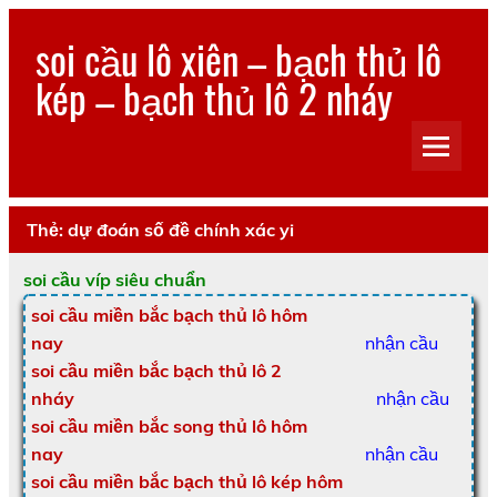
Skip
to
soi cầu lô xiên – bạch thủ lô
content
kép – bạch thủ lô 2 nháy
soi cầu lô xiên – bạch thủ lô kép – bạch thủ lô 2 nháy
Thẻ:
dự đoán số đề chính xác yi
soi cầu víp siêu chuẩn
soi cầu miền bắc bạch thủ lô hôm
nay
nhận cầu
soi cầu miền bắc bạch thủ lô 2
nháy
nhận cầu
soi cầu miền bắc song thủ lô hôm
nay
nhận cầu
soi cầu miền bắc bạch thủ lô kép hôm