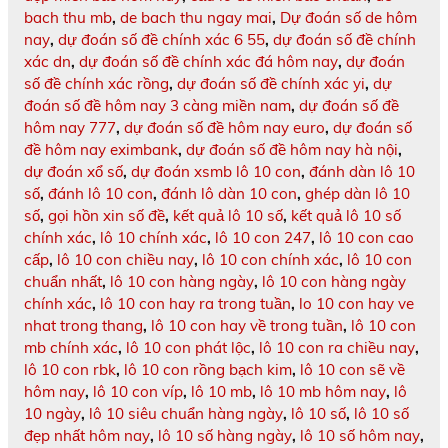
bach thu mb
,
de bach thu ngay mai
,
Dự đoán số de hôm
nay
,
dự đoán số đề chính xác 6 55
,
dự đoán số đề chính
xác dn
,
dự đoán số đề chính xác đá hôm nay
,
dự đoán
số đề chính xác rồng
,
dự đoán số đề chính xác yi
,
dự
đoán số đề hôm nay 3 càng miền nam
,
dự đoán số đề
hôm nay 777
,
dự đoán số đề hôm nay euro
,
dự đoán số
đề hôm nay eximbank
,
dự đoán số đề hôm nay hà nội
,
dự đoán xổ số
,
dự đoán xsmb lô 10 con
,
đánh dàn lô 10
số
,
đánh lô 10 con
,
đánh lô dàn 10 con
,
ghép dàn lô 10
số
,
gọi hồn xin số đề
,
kết quả lô 10 số
,
kết quả lô 10 số
chính xác
,
lô 10 chính xác
,
lô 10 con 247
,
lô 10 con cao
cấp
,
lô 10 con chiều nay
,
lô 10 con chính xác
,
lô 10 con
chuẩn nhất
,
lô 10 con hàng ngày
,
lô 10 con hàng ngày
chính xác
,
lô 10 con hay ra trong tuần
,
lo 10 con hay ve
nhat trong thang
,
lô 10 con hay về trong tuần
,
lô 10 con
mb chính xác
,
lô 10 con phát lộc
,
lô 10 con ra chiều nay
,
lô 10 con rbk
,
lô 10 con rồng bạch kim
,
lô 10 con sẽ về
hôm nay
,
lô 10 con víp
,
lô 10 mb
,
lô 10 mb hôm nay
,
lô
10 ngày
,
lô 10 siêu chuẩn hàng ngày
,
lô 10 số
,
lô 10 số
đẹp nhất hôm nay
,
lô 10 số hàng ngày
,
lô 10 số hôm nay
,