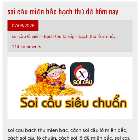
soi cầu miền bắc bạch thủ đề hôm nay
07/08/2026
soi cầu lô xiên - bạch thủ lô kép - bạch thủ lô 2 nháy
114 comments
soi cau bach thu mien bac, cách soi cầu lô miền bắc,
cách soi cầu lô chuẩn, cách soi lô đề miền bắc, soi cau