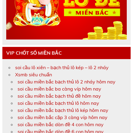
VIP CHỐT SỐ MIỀN BẮC
soi cầu lô xiên – bạch thủ lô kép – lô 2 nháy
Xsmb siêu chuẩn
soi cầu miền bắc bạch thủ lô 2 nháy hôm nay
soi cầu miền bắc ba càng víp hôm nay
soi cầu miền bắc bạch thủ đề hôm nay
soi cầu miền bắc bạch thủ lô hôm nay
soi cầu miền bắc bạch thủ lô kép hôm nay
soi cầu miền bắc cặp 3 càng víp hôm nay
soi cầu miền bắc dàn đề 4 con hôm nay
soi cầu miền bắc dàn đề 6 con hôm nay