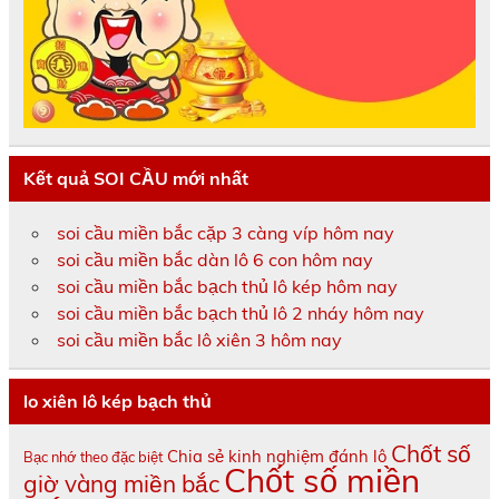
Kết quả SOI CẦU mới nhất
soi cầu miền bắc cặp 3 càng víp hôm nay
soi cầu miền bắc dàn lô 6 con hôm nay
soi cầu miền bắc bạch thủ lô kép hôm nay
soi cầu miền bắc bạch thủ lô 2 nháy hôm nay
soi cầu miền bắc lô xiên 3 hôm nay
lo xiên lô kép bạch thủ
Chốt số
Chia sẻ kinh nghiệm đánh lô
Bạc nhớ theo đặc biệt
Chốt số miền
giờ vàng miền bắc