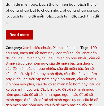
danh de mien bac, bach thu lo mien bac, bạch thủ lô,
phuong phap bat lo chuan nhat, phuong phap soi cau
lo, cách tính lô đề miền bắc, cách tính đề, cách tính đề
[…]
Read more
Category:
Xsmb siêu chuẩn
,
Xsmb siêu đẹp
Tags:
100
cau noi
,
bạch thủ đề hôm nay
,
cao thủ soi cầu chốt dàn
đề
,
cầu đề 3 miền ăn
,
cầu đề 3 miền an bao nhiêu
,
cầu đề
3 miền trực tiếp hôm nay
,
cầu đề miền bắc âm dương
,
cầu đề miền bắc an bao nhiêu
,
cầu đề miền bắc ăn số
,
cầu đề siêu vip hôm nay bình định
,
cầu đề siêu vip hôm
nay k
,
cầu đề siêu vip hôm nay ninh thuận
,
cầu đề siêu
víp hôm nay plus
,
cầu đề xổ số miền bắc hôm nay
,
cầu đề
xổ số minh ngoc giải đặc biệt
,
cầu đề xổ số minh ngọc
hôm qua
,
cầu đề xổ số minh ngoc ngan
,
cầu đề xổ số
minh ngoc ô tô
,
cầu đề xổ số minh ngoc uy tín
,
cầu lô đề
đẹp miền bắc hôm nay
,
cầu lô đề miền bắc chuẩn
,
de