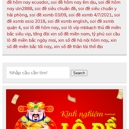
đề hôm nay ecuador
,
soi đề hôm nay êm dịu
,
soi đề hôm
nay ưin2888
,
soi đề siêu chuẩn đề
,
soi đề siêu chuẩn y
hải phòng
,
soi đề xsmb 03/09
,
soi đề xsmb 4/7/2021
,
soi
đề xsmb asia 2018
,
soi đề xsmb english
,
soi đề xsmb
quận 4
,
soi lô đê hôm nay
,
soi lô víp mbbạch thủ đề miền
bắc siêu vip
,
tổng đài xin số đề miền nam
,
tỷ phú soi cầu
lô đề miền bắc ngày mai
,
xin số đề hà nội hôm nay
,
xin
số đề miền bắc tối nay
,
xin số đề thần tài thổ địa
Search