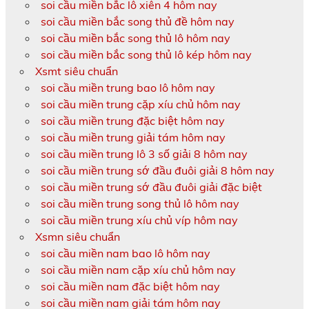
soi cầu miền bắc lô xiên 4 hôm nay
soi cầu miền bắc song thủ đề hôm nay
soi cầu miền bắc song thủ lô hôm nay
soi cầu miền bắc song thủ lô kép hôm nay
Xsmt siêu chuẩn
soi cầu miền trung bao lô hôm nay
soi cầu miền trung cặp xíu chủ hôm nay
soi cầu miền trung đặc biệt hôm nay
soi cầu miền trung giải tám hôm nay
soi cầu miền trung lô 3 số giải 8 hôm nay
soi cầu miền trung sớ đầu đuôi giải 8 hôm nay
soi cầu miền trung sớ đầu đuôi giải đặc biệt
soi cầu miền trung song thủ lô hôm nay
soi cầu miền trung xíu chủ víp hôm nay
Xsmn siêu chuẩn
soi cầu miền nam bao lô hôm nay
soi cầu miền nam cặp xíu chủ hôm nay
soi cầu miền nam đặc biệt hôm nay
soi cầu miền nam giải tám hôm nay