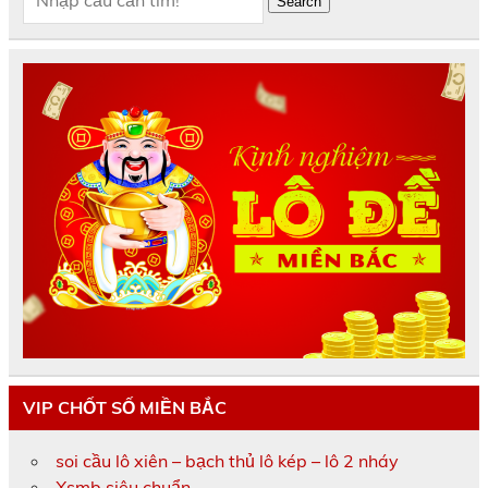
Search
VIP CHỐT SỐ MIỀN BẮC
soi cầu lô xiên – bạch thủ lô kép – lô 2 nháy
Xsmb siêu chuẩn