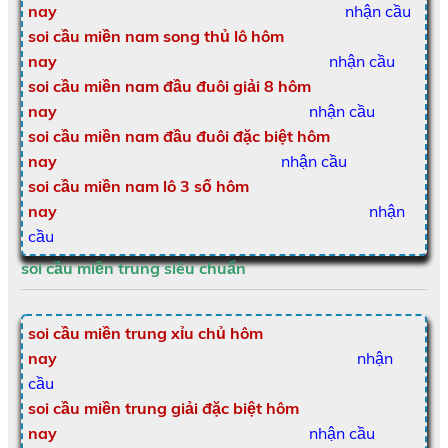
nay
nhận cầu
soi cầu miền nam song thủ lô hôm
nay
nhận cầu
soi cầu miền nam đầu đuôi giải 8 hôm
nay
nhận cầu
soi cầu miền nam đầu đuôi đặc biệt hôm
nay
nhận cầu
soi cầu miền nam lô 3 số hôm
nay
nhận
cầu
soi cầu miền trung siêu chuẩn
soi cầu miền trung xỉu chủ hôm
nay
nhận
cầu
soi cầu miền trung giải đặc biệt hôm
nay
nhận cầu