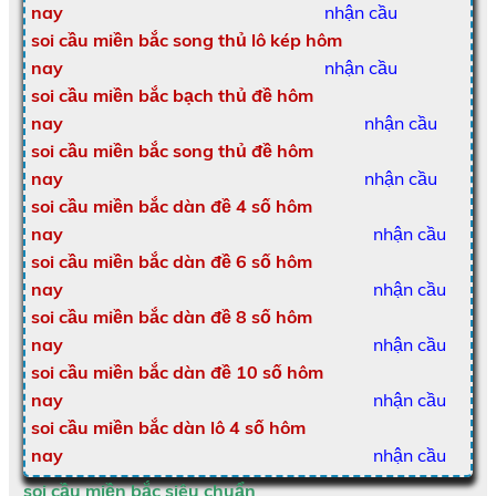
nay
nhận cầu
soi cầu miền bắc song thủ lô kép hôm
nay
nhận cầu
soi cầu miền bắc bạch thủ đề hôm
nay
nhận cầu
soi cầu miền bắc song thủ đề hôm
nay
nhận cầu
soi cầu miền bắc dàn đề 4 số hôm
nay
nhận cầu
soi cầu miền bắc dàn đề 6 số hôm
nay
nhận cầu
soi cầu miền bắc dàn đề 8 số hôm
nay
nhận cầu
soi cầu miền bắc dàn đề 10 số hôm
nay
nhận cầu
soi cầu miền bắc dàn lô 4 số hôm
nay
nhận cầu
soi cầu miền bắc siêu chuẩn