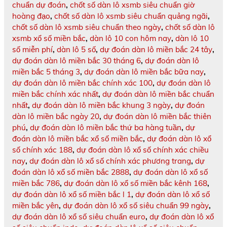
chuẩn dự đoán
,
chốt số dàn lô xsmb siêu chuẩn giờ
hoàng đạo
,
chốt số dàn lô xsmb siêu chuẩn quảng ngãi
,
chốt số dàn lô xsmb siêu chuẩn theo ngày
,
chốt số dàn lô
xsmb xổ số miền bắc
,
dàn lô 10 con hôm nay
,
dàn lô 10
số miễn phí
,
dàn lô 5 số
,
dự đoán dàn lô miền bắc 24 tây
,
dự đoán dàn lô miền bắc 30 tháng 6
,
dự đoán dàn lô
miền bắc 5 tháng 3
,
dự đoán dàn lô miền bắc bữa nay
,
dự đoán dàn lô miền bắc chính xác 100
,
dự đoán dàn lô
miền bắc chính xác nhất
,
dự đoán dàn lô miền bắc chuẩn
nhất
,
dự đoán dàn lô miền bắc khung 3 ngày
,
dự đoán
dàn lô miền bắc ngày 20
,
dự đoán dàn lô miền bắc thiên
phú
,
dự đoán dàn lô miền bắc thứ ba hàng tuần
,
dự
đoán dàn lô miền bắc xổ số miền bắc
,
dự đoán dàn lô xổ
số chính xác 188
,
dự đoán dàn lô xổ số chính xác chiều
nay
,
dự đoán dàn lô xổ số chính xác phương trang
,
dự
đoán dàn lô xổ số miền bắc 2888
,
dự đoán dàn lô xổ số
miền bắc 786
,
dự đoán dàn lô xổ số miền bắc kênh 168
,
dự đoán dàn lô xổ số miền bắc l 1
,
dự đoán dàn lô xổ số
miền bắc yên
,
dự đoán dàn lô xổ số siêu chuẩn 99 ngày
,
dự đoán dàn lô xổ số siêu chuẩn euro
,
dự đoán dàn lô xổ