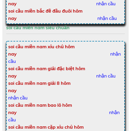
nay
nhận cầu
soi cầu miền bắc đề đầu đuôi hôm
nay
nhận cầu
soi cầu miền nam siêu chuẩn
soi cầu miền nam xỉu chủ hôm
nay
nhận
cầu
soi cầu miền nam giải đặc biệt hôm
nay
nhận cầu
soi cầu miền nam giải 8 hôm
nay
nhận cầu
soi cầu miền nam bao lô hôm
nay
nhận
cầu
soi cầu miền nam cặp xỉu chủ hôm