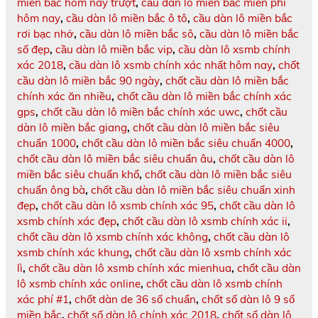
miền bắc hôm nay trượt
,
cầu dàn lô miền bắc miễn phí
hôm nay
,
cầu dàn lô miền bắc ô tô
,
cầu dàn lô miền bắc
rơi bạc nhớ
,
cầu dàn lô miền bắc sô
,
cầu dàn lô miền bắc
số đẹp
,
cầu dàn lô miền bắc vip
,
cầu dàn lô xsmb chính
xác 2018
,
cầu dàn lô xsmb chính xác nhất hôm nay
,
chốt
cầu dàn lô miền bắc 90 ngày
,
chốt cầu dàn lô miền bắc
chính xác ăn nhiều
,
chốt cầu dàn lô miền bắc chính xác
gps
,
chốt cầu dàn lô miền bắc chính xác uwc
,
chốt cầu
dàn lô miền bắc giang
,
chốt cầu dàn lô miền bắc siêu
chuẩn 1000
,
chốt cầu dàn lô miền bắc siêu chuẩn 4000
,
chốt cầu dàn lô miền bắc siêu chuẩn âu
,
chốt cầu dàn lô
miền bắc siêu chuẩn khổ
,
chốt cầu dàn lô miền bắc siêu
chuẩn ông bà
,
chốt cầu dàn lô miền bắc siêu chuẩn xinh
đẹp
,
chốt cầu dàn lô xsmb chính xác 95
,
chốt cầu dàn lô
xsmb chính xác đẹp
,
chốt cầu dàn lô xsmb chính xác ii
,
chốt cầu dàn lô xsmb chính xác không
,
chốt cầu dàn lô
xsmb chính xác khung
,
chốt cầu dàn lô xsmb chính xác
lì
,
chốt cầu dàn lô xsmb chính xác mienhua
,
chốt cầu dàn
lô xsmb chính xác online
,
chốt cầu dàn lô xsmb chính
xác phí #1
,
chốt dàn de 36 số chuẩn
,
chốt số dàn lô 9 số
miền bắc
,
chốt số dàn lô chính xác 2018
,
chốt số dàn lô