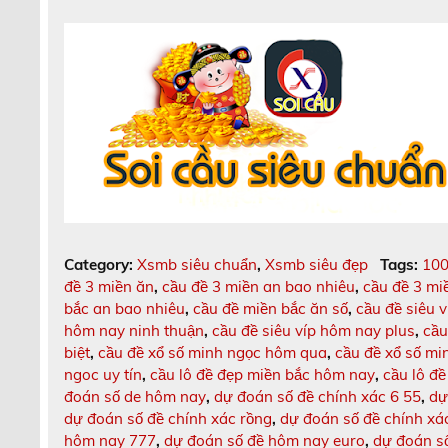
Category:
Xsmb siêu chuẩn
,
Xsmb siêu đẹp
Tags:
100
đề 3 miền ăn
,
cầu đề 3 miền an bao nhiêu
,
cầu đề 3 mi
bắc an bao nhiêu
,
cầu đề miền bắc ăn số
,
cầu đề siêu 
hôm nay ninh thuận
,
cầu đề siêu víp hôm nay plus
,
cầu
biệt
,
cầu đề xổ số minh ngọc hôm qua
,
cầu đề xổ số m
ngoc uy tín
,
cầu lô đề đẹp miền bắc hôm nay
,
cầu lô đ
đoán số de hôm nay
,
dự đoán số đề chính xác 6 55
,
dự
dự đoán số đề chính xác rồng
,
dự đoán số đề chính xác
hôm nay 777
,
dự đoán số đề hôm nay euro
,
dự đoán s