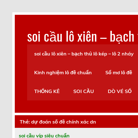
Skip
to
content
soi cầu lô xiên – bạch
soi cầu lô xiên – bạch thủ lô kép – bạch thủ lô 2 
soi cầu lô xiên – bạch thủ lô kép – lô 2 nháy
Kinh nghiệm lô đề chuẩn
Sổ mơ lô đề
THỐNG KÊ
SOI CẦU
DÒ VÉ SỐ
Thẻ:
dự đoán số đề chính xác dn
soi cầu víp siêu chuẩn