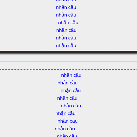
nhận cầu
nhận cầu
nhận cầu
nhận cầu
nhận cầu
nhận cầu
nhận cầu
nhận cầu
nhận cầu
nhận cầu
nhận cầu
nhận cầu
nhận cầu
nhận cầu
nhận cầu