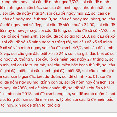
n trung hôm nay
,
soi cầu đề minh ngọc 7/7/2
,
soi cầu đề minh
 đề minh ngọc miền bắc
,
soi cầu đề minh ngọc nhanh nhất
,
soi
n
,
soi cầu đề ngày mai 14
,
soi cầu đề ngày mai 22
,
soi cầu đề
i cầu đề ngày mai ê tháng 9
,
soi cầu đề ngày mai hàng
,
soi cầu
cầu đề ngày mai số đẹp
,
soi cầu đề siêu chuẩn 24.00
,
soi cầu đề
 tối nay o new jersey
,
soi cầu đề tổng
,
soi cầu đề xổ số 7/7/2
,
soi
u đề xổ số ê miền 24h
,
soi cầu đề xổ số gia lai 168
,
soi cầu đề xổ
,
soi cầu đề xổ số minh ngọc a trúng rồi
,
soi cầu đề xổ số minh
đề xổ số yên minh ngọc
,
soi cầu đề xsmb 4/7/2
,
soi cầu đề xsmb
8 vip
,
soi cầu giải đặc biệt xổ số 24h
,
soi cầu giải đặc biệt xổ số
ắc ngày 26 tháng 5
,
soi cầu lô đề miền bắc ngày 27 tháng 5
,
soi
ip mb
,
soi cau lo truot mb
,
soi cầu miền bắc bạch thủ đề
,
soi cầu
ố giải đặc biệt
,
soi cầu xsmb giải đặc biệt 86
,
soi cầu xsmb giải
oi cầu xsmb giải đặc biệt dự đoán
,
soi đề chính xác 01
,
soi đề
oi đề hôm nay 90 mai đánh con gì
,
soi đề hôm nay âm lich
,
soi
ôm nay ưin2888
,
soi đề siêu chuẩn đề
,
soi đề siêu chuẩn y hải
đề xsmb asia 2018
,
soi đề xsmb english
,
soi đề xsmb quận 4
,
soi
vip
,
tổng đài xin số đề miền nam
,
tỷ phú soi cầu lô đề miền bắc
 tối nay
,
xin số đề thần tài thổ địa