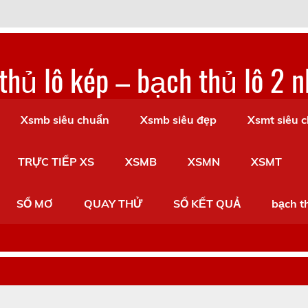
 thủ lô kép – bạch thủ lô 2 
nháy
Xsmb siêu chuẩn
Xsmb siêu đẹp
Xsmt siêu 
TRỰC TIẾP XS
XSMB
XSMN
XSMT
SỔ MƠ
QUAY THỬ
SỐ KẾT QUẢ
bạch t