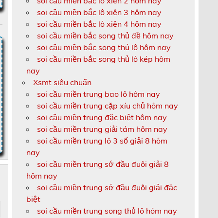
soi cầu miền bắc lô xiên 2 hôm nay
soi cầu miền bắc lô xiên 3 hôm nay
soi cầu miền bắc lô xiên 4 hôm nay
soi cầu miền bắc song thủ đề hôm nay
soi cầu miền bắc song thủ lô hôm nay
soi cầu miền bắc song thủ lô kép hôm
nay
Xsmt siêu chuẩn
soi cầu miền trung bao lô hôm nay
soi cầu miền trung cặp xíu chủ hôm nay
soi cầu miền trung đặc biệt hôm nay
soi cầu miền trung giải tám hôm nay
soi cầu miền trung lô 3 số giải 8 hôm
nay
soi cầu miền trung sớ đầu đuôi giải 8
hôm nay
soi cầu miền trung sớ đầu đuôi giải đặc
biệt
soi cầu miền trung song thủ lô hôm nay