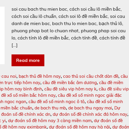
soi cau bach thu mien bac, cách soi cầu lô miền bắc,
cách soi cầu lô chuẩn, cách soi lô đề miền bắc, soi cau
danh de mien bac, bach thu lo mien bac, bạch thủ lô,
phuong phap bat lo chuan nhat, phuong phap soi cau
lo, cách tính lô đề miền bắc, cách tính đề, cách tính đề
[…]
Read more
 cau noi
,
bạch thủ đề hôm nay
,
cao thủ soi cầu chốt dàn đề
,
cầu
ền trực tiếp hôm nay
,
cầu đề miền bắc âm dương
,
cầu đề miền
vip hôm nay bình định
,
cầu đề siêu vip hôm nay k
,
cầu đề siêu vip
 đề xổ số miền bắc hôm nay
,
cầu đề xổ số minh ngoc giải đặc
inh ngoc ngan
,
cầu đề xổ số minh ngoc ô tô
,
cầu đề xổ số minh
ề miền bắc chuẩn
,
de bach thu mb
,
de bach thu ngay mai
,
Dự
 đoán số đề chính xác dn
,
dự đoán số đề chính xác đá hôm nay
,
 yi
,
dự đoán số đề hôm nay 3 càng miền nam
,
dự đoán số đề
ố đề hôm nay eximbank
,
dự đoán số đề hôm nay hà nội
,
dự đoá