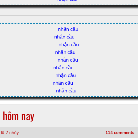
nhận cầu
nhận cầu
nhận cầu
nhận cầu
nhận cầu
nhận cầu
nhận cầu
nhận cầu
nhận cầu
ề hôm nay
 lô 2 nháy
114 comments