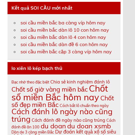
Kết quả SOI CẦU mới nhất
soi cầu miền bắc ba càng víp hôm nay
soi cầu miền bắc dàn lô 10 con hôm nay
soi cầu miền bắc dàn lô 4 con hôm nay
soi cầu miền bắc dàn đề 6 con hôm nay
soi cầu miền bắc cặp 3 càng víp hôm nay
lo xiên lô kép bạch thủ
Chia sẻ kinh nghiệm đánh lô
Bạc nhớ theo đặc biệt
Chốt
Chốt số giờ vàng miền bắc
số miền Bắc hôm nay
Chốt
số đẹp miền Bắc
Cách bắt lô chuẩn theo ngày
Cách đánh lô ngày nào cũng
trúng
Cách đánh đề ngày nào cũng trúng
Cách
du doan
du doan xsmb
đánh đề ăn 100
Dự đoán kết quả xổ số siêu
Dàn de 3 càng miền Bắc