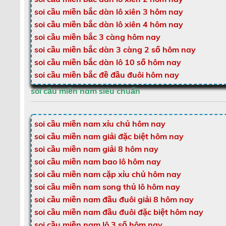
soi cầu miền bắc dàn lô xiên 3 hôm nay
soi cầu miền bắc dàn lô xiên 4 hôm nay
soi cầu miền bắc 3 càng hôm nay
soi cầu miền bắc dàn 3 càng 2 số hôm nay
soi cầu miền bắc dàn lô 10 số hôm nay
soi cầu miền bắc đề đầu đuôi hôm nay
soi cầu miền nam siêu chuẩn
soi cầu miền nam xỉu chủ hôm nay
soi cầu miền nam giải đặc biệt hôm nay
soi cầu miền nam giải 8 hôm nay
soi cầu miền nam bao lô hôm nay
soi cầu miền nam cặp xỉu chủ hôm nay
soi cầu miền nam song thủ lô hôm nay
soi cầu miền nam đầu đuôi giải 8 hôm nay
soi cầu miền nam đầu đuôi đặc biệt hôm nay
soi cầu miền nam lô 3 số hôm nay