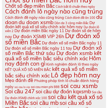
Chốt số đẹp miền Bắc
Cách bắt lô chuẩn theo ngày
Cách đánh lô ngày nào cũng trúng
du
Cách đánh đề ngày nào cũng trúng
Cách đánh đề ăn 100
doan
du doan xsmb
Dự
Dàn de 3 càng miền Bắc
đoán kết quả xổ số siêu chính xác hôm nay
Dự đoán lô
Dự đoán miền Bắc ngày 11
Dự đoán số de hôm
xiên 2
Dự đoán xổ
Dự đoán XSMB VIP 26h
nay
số miền Bắc
Dự đoán xổ số miền Bắc ngày 11
Dự đoán xổ
Dự đoán xổ số miền Bắc ngày 11 tay
số miền Bắc thứ sáu Dự đoán xsmb kết
Hôm
quả xổ số miền bắc siêu chính xác
nay đánh con gì
Kinh nghiệm đánh lô theo ngày
kết quả xổ số miền
KẾT QUẢ XỔ SỐ MIỀN BẮC
Lô đẹp hôm nay
bắc siêu chính xác
Mẹo đánh đề
Phương pháp tính lô chuẩn đánh hàng
soi cau xsmb
ngày
soi cau mien phi 888
soi cau lo vip
Soi cầu 247
soi cầu dự đoán kqxsmb
Soi cầu
soi cầu kết quả xổ số
Dự đoán XSMB chính xác 100
Miền Bắc
soi cầu mb
soi cầu xổ số