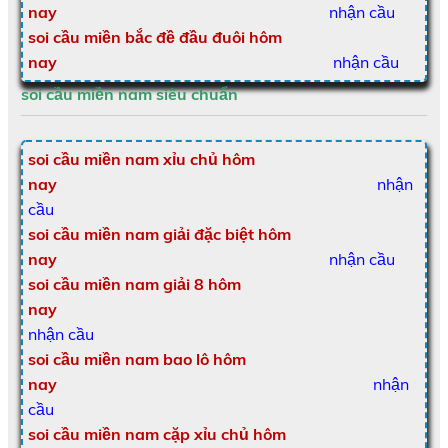
nay
nhận cầu
soi cầu miền bắc đề đầu đuôi hôm
nay
nhận cầu
soi cầu miền nam siêu chuẩn
soi cầu miền nam xỉu chủ hôm
nay
nhận
cầu
soi cầu miền nam giải đặc biệt hôm
nay
nhận cầu
soi cầu miền nam giải 8 hôm
nay
nhận cầu
soi cầu miền nam bao lô hôm
nay
nhận
cầu
soi cầu miền nam cặp xỉu chủ hôm