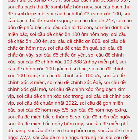
soi cầu bạch thủ đề xsmb bắc hôm nay
,
soi cầu bạch thủ
đề xsmb kqxsmb
,
soi cầu bạch thủ đề xsmb xác 100
,
soi
cầu bạch thủ đề xsmb xsqng
,
soi cầu dàn đề 247
,
soi cầu
dàn đề phía bắc
,
soi cầu dàn lô 10 con
,
soi cầu đánh đề
miền bắc
,
soi cầu đề chắc ăn 100 âm hôm nay
,
soi cầu
đề chắc ăn 100 ên
,
soi cầu đề chắc ăn 888
,
soi cầu đề
chắc ăn hôm nay
,
soi cầu đề chắc ăn quả
,
soi cầu đề
chắc ăn vậy
,
soi cầu đề chắc ăn yến
,
soi cầu đề chính
xác
,
soi cầu đề chính xác 100 888 2nháy miễn phí
,
soi
cầu đề chính xác 100 giải mã số học
,
soi cầu đề chính
xác 100 trăm
,
soi cầu đề chính xác 100 ưx
,
soi cầu đề
chính xác 3 miền
,
soi cầu đề chính xác êđê
,
soi cầu đề
chính xác giải mã
,
soi cầu đề chính xác rồng bạch kim
vip
,
soi cầu đề chính xác sóc trăng
,
soi cầu đề chính xác
vip
,
soi cầu đề chuẩn nhất 2022
,
soi cầu đề gan miền
bắc
,
soi cầu đề hôm nay 5/5
,
soi cầu đề hôm nay extra
,
soi cầu đề miền bắc e tháng 8
,
soi cầu đề miền bắc ngày
,
soi cầu đề miền bắc ngày hôm nay
,
soi cầu đề miễn phí
đà nẵng
,
soi cầu đề miền trung hôm nay
,
soi cầu đề minh
ngọc 7/7/2
,
soi cầu đề minh ngọc a trung roi
,
soi cau đề