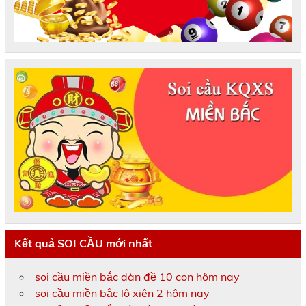
Kết quả SOI CẦU mới nhất
soi cầu miền bắc dàn đề 10 con hôm nay
soi cầu miền bắc lô xiên 2 hôm nay