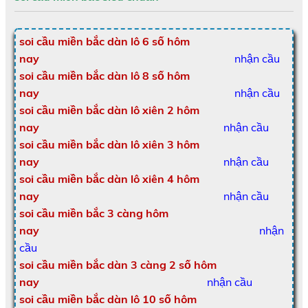
soi cầu miền bắc dàn lô 6 số hôm
nay
nhận cầu
soi cầu miền bắc dàn lô 8 số hôm
nay
nhận cầu
soi cầu miền bắc dàn lô xiên 2 hôm
nay
nhận cầu
soi cầu miền bắc dàn lô xiên 3 hôm
nay
nhận cầu
soi cầu miền bắc dàn lô xiên 4 hôm
nay
nhận cầu
soi cầu miền bắc 3 càng hôm
nay
nhận
cầu
soi cầu miền bắc dàn 3 càng 2 số hôm
nay
nhận cầu
soi cầu miền bắc dàn lô 10 số hôm