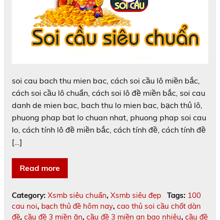
soi cau bach thu mien bac, cách soi cầu lô miền bắc,
cách soi cầu lô chuẩn, cách soi lô đề miền bắc, soi cau
danh de mien bac, bach thu lo mien bac, bạch thủ lô,
phuong phap bat lo chuan nhat, phuong phap soi cau
lo, cách tính lô đề miền bắc, cách tính đề, cách tính đề
[…]
Read more
Category:
Xsmb siêu chuẩn
,
Xsmb siêu đẹp
Tags:
100
cau noi
,
bạch thủ đề hôm nay
,
cao thủ soi cầu chốt dàn
đề
,
cầu đề 3 miền ăn
,
cầu đề 3 miền an bao nhiêu
,
cầu đề