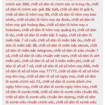
chính xác 888
,
chốt số dàn lô chính xác ai trúng rồi
,
chốt
số dàn lô chính xác giải đặc biệt
,
chốt số dàn lô giải 6
,
chốt số dàn lô hôm nay 99
,
chốt số dàn lô hôm nay báo
nhiều
,
chốt số dàn lô hôm nay dự đoán
,
chốt số dàn lô
hôm nay giờ hoàng đạo
,
chốt số dàn lô hôm nay o
hoboken
,
chốt số dàn lô hôm nay quảng trị
,
chốt số dàn
lô lộc
,
chốt số dàn lô miền bắc 5 ngày
,
chốt số dàn lô
miền bắc 7 số cuối
,
chốt số dàn lô miền bắc âu
,
chốt số
dàn lô miền bắc đề
,
chốt số dàn lô miền bắc ebook
,
chốt
số dàn lô miền bắc telegram
,
chốt số dàn lô siêu chuẩn 7
số
,
chốt số dàn lô siêu chuẩn việt nam
,
chốt số dàn lô ướt
miễn phí
,
chốt số dàn lô xổ số 3 miền miễn phí
,
chốt số
dàn lô xổ số 7 số
,
chốt số dàn lô xổ số hôm nay 666
,
chốt
số dàn lô xổ số hôm nay 77777
,
chốt số dàn lô xổ số hôm
nay êm nay
,
chốt số dàn lô xổ số ngày mai
,
chốt số dàn
lô xsmb chính xác 01
,
chốt số dàn lô xsmb dành cho
ngày hôm nay
,
chốt số dàn lô xsmb ngày hôm nay
,
chốt
số dàn lô xsmb nhất
,
chốt số dàn lô xsmb siêu chuẩn 66
,
chốt số dàn lô xsmb siêu chuẩn âm dương
,
chốt số dàn
lô xsmb siêu chuẩn chính xác
,
chốt số dàn lô xsmb siêu