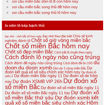
soi cầu miền bắc dàn lô 8 con hôm nay
soi cầu miền bắc song thủ đề hôm nay
soi cầu miền bắc song thủ lô hôm nay
lo xiên lô kép bạch thủ
Chia sẻ kinh
Bạc nhớ theo đặc biệt
bạc nhớ - cách bắt số theo ngày
Chốt số giờ vàng miền bắc
nghiệm đánh lô
Chốt số miền Bắc hôm nay
Chốt số đẹp miền Bắc
Cách bắt lô chuẩn theo ngày
Cách đánh lô ngày nào cũng trúng
du
Cách đánh đề ngày nào cũng trúng
Cách đánh đề ăn 100
doan
du doan xsmb
Dự
Dàn de 3 càng miền Bắc
đoán kết quả xổ số siêu chính xác hôm nay
Dự đoán lô
Dự đoán miền Bắc ngày 11
Dự đoán số de hôm
xiên 2
Dự đoán xổ
Dự đoán XSMB VIP 26h
nay
số miền Bắc
Dự đoán xổ số miền Bắc ngày 11
Dự đoán xổ
Dự đoán xổ số miền Bắc ngày 11 tay
số miền Bắc thứ sáu Dự đoán xsmb kết
Hôm
quả xổ số miền bắc siêu chính xác