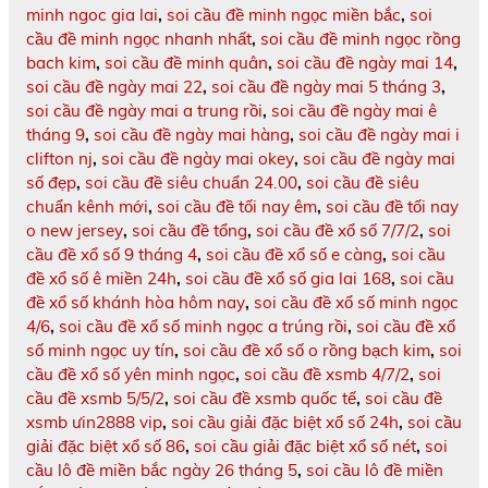
minh ngoc gia lai
,
soi cầu đề minh ngọc miền bắc
,
soi
cầu đề minh ngọc nhanh nhất
,
soi cầu đề minh ngọc rồng
bach kim
,
soi cầu đề minh quân
,
soi cầu đề ngày mai 14
,
soi cầu đề ngày mai 22
,
soi cầu đề ngày mai 5 tháng 3
,
soi cầu đề ngày mai a trung rồi
,
soi cầu đề ngày mai ê
tháng 9
,
soi cầu đề ngày mai hàng
,
soi cầu đề ngày mai i
clifton nj
,
soi cầu đề ngày mai okey
,
soi cầu đề ngày mai
số đẹp
,
soi cầu đề siêu chuẩn 24.00
,
soi cầu đề siêu
chuẩn kênh mới
,
soi cầu đề tối nay êm
,
soi cầu đề tối nay
o new jersey
,
soi cầu đề tổng
,
soi cầu đề xổ số 7/7/2
,
soi
cầu đề xổ số 9 tháng 4
,
soi cầu đề xổ số e càng
,
soi cầu
đề xổ số ê miền 24h
,
soi cầu đề xổ số gia lai 168
,
soi cầu
đề xổ số khánh hòa hôm nay
,
soi cầu đề xổ số minh ngọc
4/6
,
soi cầu đề xổ số minh ngọc a trúng rồi
,
soi cầu đề xổ
số minh ngọc uy tín
,
soi cầu đề xổ số o rồng bạch kim
,
soi
cầu đề xổ số yên minh ngọc
,
soi cầu đề xsmb 4/7/2
,
soi
cầu đề xsmb 5/5/2
,
soi cầu đề xsmb quốc tế
,
soi cầu đề
xsmb ưin2888 vip
,
soi cầu giải đặc biệt xổ số 24h
,
soi cầu
giải đặc biệt xổ số 86
,
soi cầu giải đặc biệt xổ số nét
,
soi
cầu lô đề miền bắc ngày 26 tháng 5
,
soi cầu lô đề miền