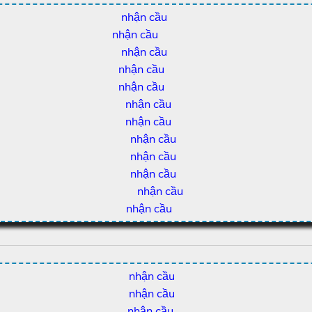
nhận cầu
nhận cầu
nhận cầu
nhận cầu
nhận cầu
nhận cầu
nhận cầu
nhận cầu
nhận cầu
nhận cầu
nhận cầu
nhận cầu
nhận cầu
nhận cầu
nhận cầu