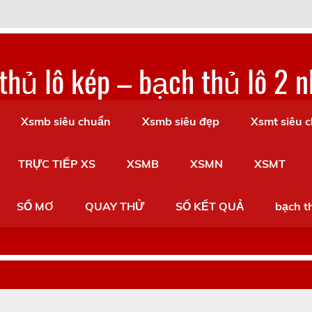
 thủ lô kép – bạch thủ lô 2 
nháy
Xsmb siêu chuẩn
Xsmb siêu đẹp
Xsmt siêu 
TRỰC TIẾP XS
XSMB
XSMN
XSMT
SỔ MƠ
QUAY THỬ
SỐ KẾT QUẢ
bạch t