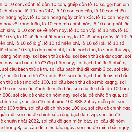
h lô 10 con
,
đánh lô dàn 10 con
,
ghép dàn lô 10 số
,
gọi hồn xin
0 chính xác
,
lô 10 con 247
,
lô 10 con cao cấp
,
lô 10 con chiều
con hàng ngày
,
lô 10 con hàng ngày chính xác
,
lô 10 con hay ra
on hay về trong tuần
,
lô 10 con mb chính xác
,
lô 10 con phát lộc
,
ạch kim
,
lô 10 con sẽ về hôm nay
,
lô 10 con víp
,
lô 10 mb
,
lô 10
lô 10 số
,
lô 10 số đẹp nhất hôm nay
,
lô 10 số hàng ngày
,
lô 10 s
iễn phí
,
lô 10 số là gì
,
lô 10 số miễn phí
,
lô 10 số rbk
,
lô 10 số
lô chuẩn 10 số
,
lô dàn miễn phí
,
lo de bach thu
,
lo song thu vip
,
3 càng hôm nay
,
soi bạch thủ đề âu
,
soi bạch thủ đề dự đoán
,
soi
ôm nay
,
soi bạch thủ đề đẹp hôm nay
,
soi bạch thủ đề ô nhiễm
,
,
soi cầu bạch thủ đề tn
,
soi cầu bạch thủ đề xsmb 3 cà
,
soi cầu
7
,
soi cầu bạch thủ đề xsmb 997
,
soi cầu bạch thủ đề xsmb bắc
ạch thủ đề xsmb xác 100
,
soi cầu bạch thủ đề xsmb xsqng
,
soi
ô 10 con
,
soi cầu đánh đề miền bắc
,
soi cầu đề chắc ăn 100 âm
n 888
,
soi cầu đề chắc ăn hôm nay
,
soi cầu đề chắc ăn quả
,
soi
 chính xác
,
soi cầu đề chính xác 100 888 2nháy miễn phí
,
soi
 xác 100 trăm
,
soi cầu đề chính xác 100 ưx
,
soi cầu đề chính xác
giải mã
,
soi cầu đề chính xác rồng bạch kim vip
,
soi cầu đề
đề chuẩn nhất 2022
,
soi cầu đề gan miền bắc
,
soi cầu đề hôm
 e tháng 8
,
soi cầu đề miền bắc ngày
,
soi cầu đề miền bắc ngày