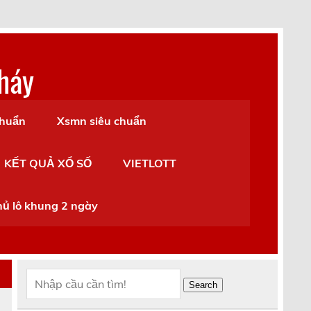
nháy
chuẩn
Xsmn siêu chuẩn
KẾT QUẢ XỔ SỐ
VIETLOTT
hủ lô khung 2 ngày
Search