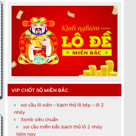
VIP CHỐT SỐ MIỀN BẮC
soi cầu lô xiên – bạch thủ lô kép – lô 2
nháy
Xsmb siêu chuẩn
soi cầu miền bắc bạch thủ lô 2 nháy
hôm nay