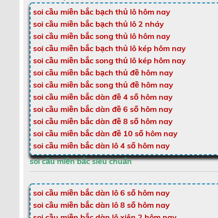
soi cầu miền bắc bạch thủ lô hôm nay
soi cầu miền bắc bạch thủ lô 2 nháy
soi cầu miền bắc song thủ lô hôm nay
soi cầu miền bắc bạch thủ lô kép hôm nay
soi cầu miền bắc song thủ lô kép hôm nay
soi cầu miền bắc bạch thủ đề hôm nay
soi cầu miền bắc song thủ đề hôm nay
soi cầu miền bắc dàn đề 4 số hôm nay
soi cầu miền bắc dàn đề 6 số hôm nay
soi cầu miền bắc dàn đề 8 số hôm nay
soi cầu miền bắc dàn đề 10 số hôm nay
soi cầu miền bắc dàn lô 4 số hôm nay
soi cầu miền bắc siêu chuẩn
soi cầu miền bắc dàn lô 6 số hôm nay
soi cầu miền bắc dàn lô 8 số hôm nay
soi cầu miền bắc dàn lô xiên 2 hôm nay