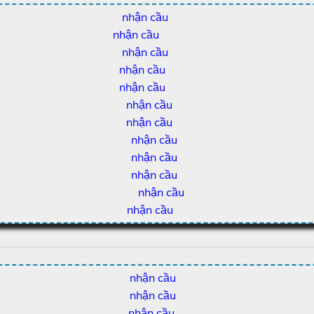
nhận cầu
nhận cầu
nhận cầu
nhận cầu
nhận cầu
nhận cầu
nhận cầu
nhận cầu
nhận cầu
nhận cầu
nhận cầu
nhận cầu
nhận cầu
nhận cầu
nhận cầu