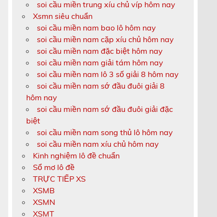
soi cầu miền trung xíu chủ víp hôm nay
Xsmn siêu chuẩn
soi cầu miền nam bao lô hôm nay
soi cầu miền nam cặp xíu chủ hôm nay
soi cầu miền nam đặc biệt hôm nay
soi cầu miền nam giải tám hôm nay
soi cầu miền nam lô 3 số giải 8 hôm nay
soi cầu miền nam sớ đầu đuôi giải 8
hôm nay
soi cầu miền nam sớ đầu đuôi giải đặc
biệt
soi cầu miền nam song thủ lô hôm nay
soi cầu miền nam xíu chủ hôm nay
Kinh nghiệm lô đề chuẩn
Sổ mơ lô đề
TRỰC TIẾP XS
XSMB
XSMN
n
XSMT