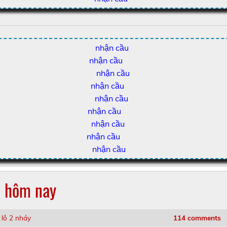
nhận cầu
nhận cầu
nhận cầu
nhận cầu
nhận cầu
nhận cầu
nhận cầu
nhận cầu
nhận cầu
ề hôm nay
 lô 2 nháy
114 comments