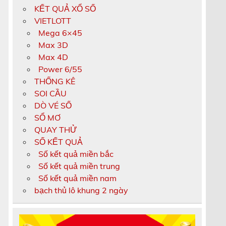
KẾT QUẢ XỔ SỐ
VIETLOTT
Mega 6×45
Max 3D
Max 4D
ố
Power 6/55
THỐNG KÊ
SOI CẦU
DÒ VÉ SỐ
SỔ MƠ
QUAY THỬ
SỐ KẾT QUẢ
Số kết quả miền bắc
Số kết quả miền trung
Số kết quả miền nam
bạch thủ lô khung 2 ngày