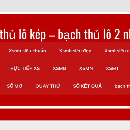
 thủ lô kép – bạch thủ lô 2 
nháy
Xsmb siêu chuẩn
Xsmb siêu đẹp
Xsmt siêu 
TRỰC TIẾP XS
XSMB
XSMN
XSMT
SỔ MƠ
QUAY THỬ
SỐ KẾT QUẢ
bạch t