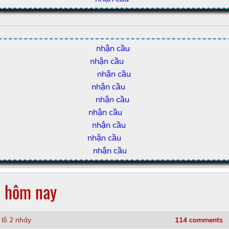
nhận cầu
nhận cầu
nhận cầu
nhận cầu
nhận cầu
nhận cầu
nhận cầu
nhận cầu
nhận cầu
ề hôm nay
 lô 2 nháy
114 comments