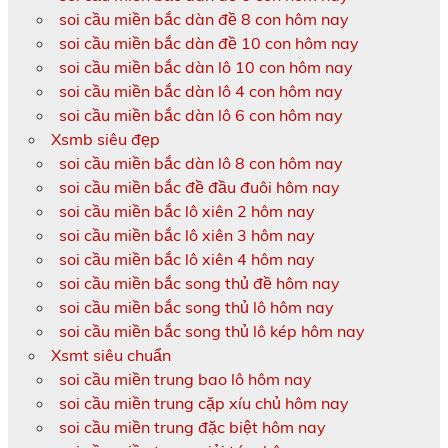
soi cầu miền bắc dàn đề 8 con hôm nay
soi cầu miền bắc dàn đề 10 con hôm nay
soi cầu miền bắc dàn lô 10 con hôm nay
soi cầu miền bắc dàn lô 4 con hôm nay
soi cầu miền bắc dàn lô 6 con hôm nay
Xsmb siêu đẹp
soi cầu miền bắc dàn lô 8 con hôm nay
soi cầu miền bắc đề đầu đuôi hôm nay
soi cầu miền bắc lô xiên 2 hôm nay
soi cầu miền bắc lô xiên 3 hôm nay
soi cầu miền bắc lô xiên 4 hôm nay
soi cầu miền bắc song thủ đề hôm nay
soi cầu miền bắc song thủ lô hôm nay
soi cầu miền bắc song thủ lô kép hôm nay
Xsmt siêu chuẩn
soi cầu miền trung bao lô hôm nay
soi cầu miền trung cặp xíu chủ hôm nay
soi cầu miền trung đặc biệt hôm nay