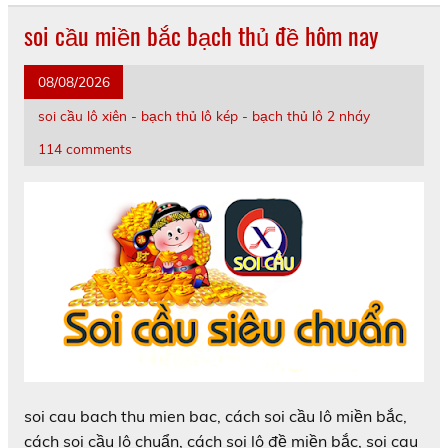
soi cầu miền bắc bạch thủ đề hôm nay
08/08/2026
soi cầu lô xiên - bạch thủ lô kép - bạch thủ lô 2 nháy
114 comments
soi cau bach thu mien bac, cách soi cầu lô miền bắc,
cách soi cầu lô chuẩn, cách soi lô đề miền bắc, soi cau