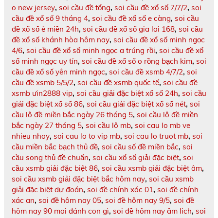
o new jersey
,
soi cầu đề tổng
,
soi cầu đề xổ số 7/7/2
,
soi
cầu đề xổ số 9 tháng 4
,
soi cầu đề xổ số e càng
,
soi cầu
đề xổ số ê miền 24h
,
soi cầu đề xổ số gia lai 168
,
soi cầu
đề xổ số khánh hòa hôm nay
,
soi cầu đề xổ số minh ngọc
4/6
,
soi cầu đề xổ số minh ngọc a trúng rồi
,
soi cầu đề xổ
số minh ngọc uy tín
,
soi cầu đề xổ số o rồng bạch kim
,
soi
cầu đề xổ số yên minh ngọc
,
soi cầu đề xsmb 4/7/2
,
soi
cầu đề xsmb 5/5/2
,
soi cầu đề xsmb quốc tế
,
soi cầu đề
xsmb ưin2888 vip
,
soi cầu giải đặc biệt xổ số 24h
,
soi cầu
giải đặc biệt xổ số 86
,
soi cầu giải đặc biệt xổ số nét
,
soi
cầu lô đề miền bắc ngày 26 tháng 5
,
soi cầu lô đề miền
bắc ngày 27 tháng 5
,
soi cầu lô mb
,
soi cau lo mb ve
nhieu nhay
,
soi cau lo to vip mb
,
soi cau lo truot mb
,
soi
cầu miền bắc bạch thủ đề
,
soi cầu số đề miền bắc
,
soi
cầu song thủ đề chuẩn
,
soi cầu xổ số giải đặc biệt
,
soi
cầu xsmb giải đặc biệt 86
,
soi cầu xsmb giải đặc biệt âm
,
soi cầu xsmb giải đặc biệt bắc hôm nay
,
soi cầu xsmb
giải đặc biệt dự đoán
,
soi đề chính xác 01
,
soi đề chính
xác an
,
soi đề hôm nay 05
,
soi đề hôm nay 9/5
,
soi đề
hôm nay 90 mai đánh con gì
,
soi đề hôm nay âm lich
,
soi