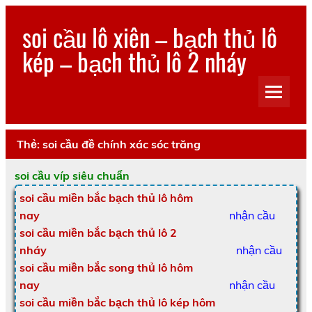
Skip
to
soi cầu lô xiên – bạch thủ lô
content
kép – bạch thủ lô 2 nháy
soi cầu lô xiên – bạch thủ lô kép – bạch thủ lô 2 nháy
Thẻ:
soi cầu đề chính xác sóc trăng
soi cầu víp siêu chuẩn
soi cầu miền bắc bạch thủ lô hôm
nay
nhận cầu
soi cầu miền bắc bạch thủ lô 2
nháy
nhận cầu
soi cầu miền bắc song thủ lô hôm
nay
nhận cầu
soi cầu miền bắc bạch thủ lô kép hôm