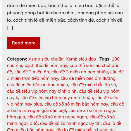
danh de mien bac, bach thu lo mien bac, bạch thủ lô,
phuong phap bat lo chuan nhat, phuong phap soi cau
lo, cách tính lô đề miền bắc, cách tính đề, cách tính đề
[…]
Read more
Category:
Xsmb siêu chuẩn
,
Xsmb siêu đẹp
Tags:
100
cau noi
,
bạch thủ đề hôm nay
,
cao thủ soi cầu chốt dàn
đề
,
cầu đề 3 miền ăn
,
cầu đề 3 miền an bao nhiêu
,
cầu đề
3 miền trực tiếp hôm nay
,
cầu đề miền bắc âm dương
,
cầu đề miền bắc an bao nhiêu
,
cầu đề miền bắc ăn số
,
cầu đề siêu vip hôm nay bình định
,
cầu đề siêu vip hôm
nay k
,
cầu đề siêu vip hôm nay ninh thuận
,
cầu đề siêu
víp hôm nay plus
,
cầu đề xổ số miền bắc hôm nay
,
cầu đề
xổ số minh ngoc giải đặc biệt
,
cầu đề xổ số minh ngọc
hôm qua
,
cầu đề xổ số minh ngoc ngan
,
cầu đề xổ số
minh ngoc ô tô
,
cầu đề xổ số minh ngoc uy tín
,
cầu lô đề
đẹp miền bắc hôm nay
,
cầu lô đề miền bắc chuẩn
,
de