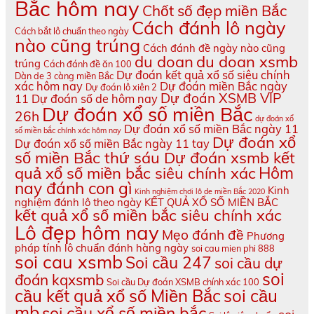
Bắc hôm nay
Chốt số đẹp miền Bắc
Cách đánh lô ngày
Cách bắt lô chuẩn theo ngày
nào cũng trúng
Cách đánh đề ngày nào cũng
du doan
du doan xsmb
trúng
Cách đánh đề ăn 100
Dự đoán kết quả xổ số siêu chính
Dàn de 3 càng miền Bắc
xác hôm nay
Dự đoán miền Bắc ngày
Dự đoán lô xiên 2
Dự đoán XSMB VIP
11
Dự đoán số de hôm nay
Dự đoán xổ số miền Bắc
26h
dự đoán xổ
Dự đoán xổ số miền Bắc ngày 11
số miền bắc chính xác hôm nay
Dự đoán xổ
Dự đoán xổ số miền Bắc ngày 11 tay
số miền Bắc thứ sáu Dự đoán xsmb kết
Hôm
quả xổ số miền bắc siêu chính xác
nay đánh con gì
Kinh
Kinh nghiệm chơi lô de miền Bắc 2020
nghiệm đánh lô theo ngày
KẾT QUẢ XỔ SỐ MIỀN BẮC
kết quả xổ số miền bắc siêu chính xác
Lô đẹp hôm nay
Mẹo đánh đề
Phương
pháp tính lô chuẩn đánh hàng ngày
soi cau mien phi 888
soi cau xsmb
Soi cầu 247
soi cầu dự
soi
đoán kqxsmb
Soi cầu Dự đoán XSMB chính xác 100
cầu kết quả xổ số Miền Bắc
soi cầu
mb
soi cầu xổ số miền bắc
soi