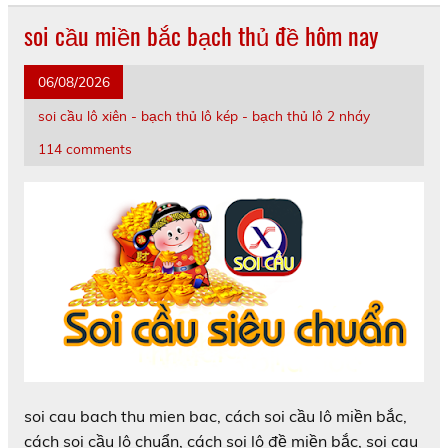
soi cầu miền bắc bạch thủ đề hôm nay
06/08/2026
soi cầu lô xiên - bạch thủ lô kép - bạch thủ lô 2 nháy
114 comments
soi cau bach thu mien bac, cách soi cầu lô miền bắc,
cách soi cầu lô chuẩn, cách soi lô đề miền bắc, soi cau