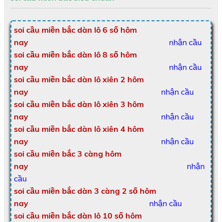
soi cầu miền bắc dàn lô 6 số hôm
nay
nhận cầu
soi cầu miền bắc dàn lô 8 số hôm
nay
nhận cầu
soi cầu miền bắc dàn lô xiên 2 hôm
nay
nhận cầu
soi cầu miền bắc dàn lô xiên 3 hôm
nay
nhận cầu
soi cầu miền bắc dàn lô xiên 4 hôm
nay
nhận cầu
soi cầu miền bắc 3 càng hôm
nay
nhận
cầu
soi cầu miền bắc dàn 3 càng 2 số hôm
nay
nhận cầu
soi cầu miền bắc dàn lô 10 số hôm