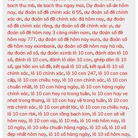
bach thu mb
,
de bach thu ngay mai
,
Dự đoán số de hôm
nay
,
dự đoán số đề chính xác 6 55
,
dự đoán số đề chính
xác dn
,
dự đoán số đề chính xác đá hôm nay
,
dự đoán
số đề chính xác rồng
,
dự đoán số đề chính xác yi
,
dự
đoán số đề hôm nay 3 càng miền nam
,
dự đoán số đề
hôm nay 777
,
dự đoán số đề hôm nay euro
,
dự đoán số
đề hôm nay eximbank
,
dự đoán số đề hôm nay hà nội
,
dự đoán xổ số
,
dự đoán xsmb lô 10 con
,
đánh dàn lô 10
số
,
đánh lô 10 con
,
đánh lô dàn 10 con
,
ghép dàn lô 10
số
,
gọi hồn xin số đề
,
kết quả lô 10 số
,
kết quả lô 10 số
chính xác
,
lô 10 chính xác
,
lô 10 con 247
,
lô 10 con cao
cấp
,
lô 10 con chiều nay
,
lô 10 con chính xác
,
lô 10 con
chuẩn nhất
,
lô 10 con hàng ngày
,
lô 10 con hàng ngày
chính xác
,
lô 10 con hay ra trong tuần
,
lo 10 con hay ve
nhat trong thang
,
lô 10 con hay về trong tuần
,
lô 10 con
mb chính xác
,
lô 10 con phát lộc
,
lô 10 con ra chiều nay
,
lô 10 con rbk
,
lô 10 con rồng bạch kim
,
lô 10 con sẽ về
hôm nay
,
lô 10 con víp
,
lô 10 mb
,
lô 10 mb hôm nay
,
lô
10 ngày
,
lô 10 siêu chuẩn hàng ngày
,
lô 10 số
,
lô 10 số
đẹp nhất hôm nay
,
lô 10 số hàng ngày
,
lô 10 số hôm nay
,