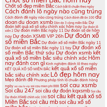
Chốt số đẹp miền Bắc
Cách bắt lô chuẩn theo ngày
Cách đánh lô ngày nào cũng trúng
du
Cách đánh đề ngày nào cũng trúng
Cách đánh đề ăn 100
doan
du doan xsmb
Dự
Dàn de 3 càng miền Bắc
đoán kết quả xổ số siêu chính xác hôm nay
Dự đoán lô
Dự đoán miền Bắc ngày 11
Dự đoán số de hôm
xiên 2
Dự đoán xổ
Dự đoán XSMB VIP 26h
nay
số miền Bắc
Dự đoán xổ số miền Bắc ngày 11
Dự đoán xổ
Dự đoán xổ số miền Bắc ngày 11 tay
số miền Bắc thứ sáu Dự đoán xsmb kết
Hôm
quả xổ số miền bắc siêu chính xác
nay đánh con gì
Kinh nghiệm đánh lô theo ngày
kết quả xổ số miền
KẾT QUẢ XỔ SỐ MIỀN BẮC
Lô đẹp hôm nay
bắc siêu chính xác
Mẹo đánh đề
Phương pháp tính lô chuẩn đánh hàng
soi cau xsmb
ngày
soi cau mien phi 888
soi cau lo vip
Soi cầu 247
soi cầu dự đoán kqxsmb
Soi cầu
soi cầu kết quả xổ số
Dự đoán XSMB chính xác 100
Miền Bắc
soi cầu mb
soi cầu xổ số