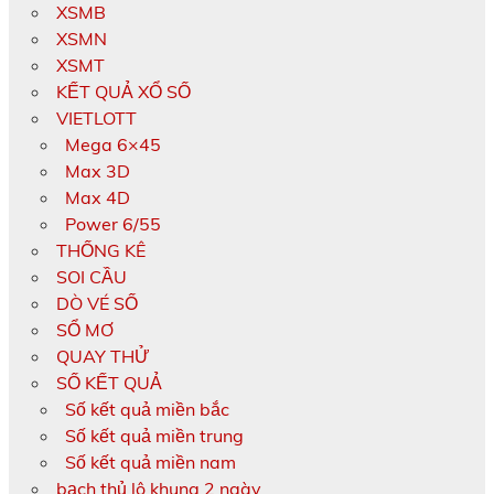
XSMB
XSMN
XSMT
KẾT QUẢ XỔ SỐ
VIETLOTT
Mega 6×45
Max 3D
Max 4D
Power 6/55
THỐNG KÊ
SOI CẦU
DÒ VÉ SỐ
SỔ MƠ
QUAY THỬ
SỐ KẾT QUẢ
Số kết quả miền bắc
Số kết quả miền trung
Số kết quả miền nam
bạch thủ lô khung 2 ngày