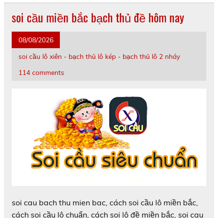
soi cầu miền bắc bạch thủ đề hôm nay
08/08/2026
soi cầu lô xiên - bạch thủ lô kép - bạch thủ lô 2 nháy
114 comments
soi cau bach thu mien bac, cách soi cầu lô miền bắc,
cách soi cầu lô chuẩn, cách soi lô đề miền bắc, soi cau