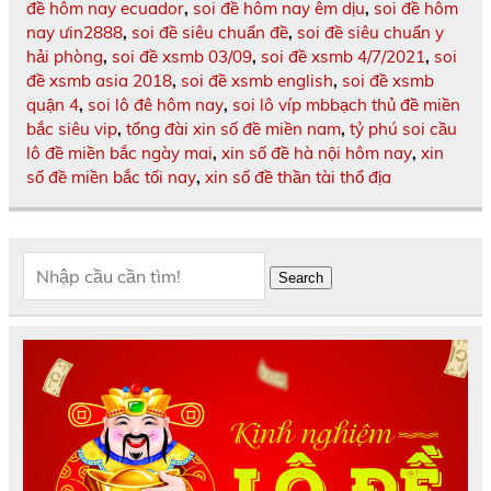
đề hôm nay ecuador
,
soi đề hôm nay êm dịu
,
soi đề hôm
nay ưin2888
,
soi đề siêu chuẩn đề
,
soi đề siêu chuẩn y
hải phòng
,
soi đề xsmb 03/09
,
soi đề xsmb 4/7/2021
,
soi
đề xsmb asia 2018
,
soi đề xsmb english
,
soi đề xsmb
quận 4
,
soi lô đê hôm nay
,
soi lô víp mbbạch thủ đề miền
bắc siêu vip
,
tổng đài xin số đề miền nam
,
tỷ phú soi cầu
lô đề miền bắc ngày mai
,
xin số đề hà nội hôm nay
,
xin
số đề miền bắc tối nay
,
xin số đề thần tài thổ địa
Search