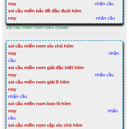
nay
nhận cầu
soi cầu miền bắc đề đầu đuôi hôm
nay
nhận cầu
soi cầu miền nam siêu chuẩn
soi cầu miền nam xỉu chủ hôm
nay
nhận
cầu
soi cầu miền nam giải đặc biệt hôm
nay
nhận cầu
soi cầu miền nam giải 8 hôm
nay
nhận cầu
soi cầu miền nam bao lô hôm
nay
nhận
cầu
soi cầu miền nam cặp xỉu chủ hôm