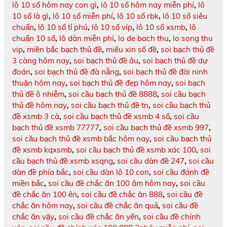
lô 10 số hôm nay con gì
,
lô 10 số hôm nay miễn phí
,
lô
10 số là gì
,
lô 10 số miễn phí
,
lô 10 số rbk
,
lô 10 số siêu
chuẩn
,
lô 10 số tỉ phú
,
lô 10 số víp
,
lô 10 số xsmb
,
lô
chuẩn 10 số
,
lô dàn miễn phí
,
lo de bach thu
,
lo song thu
vip
,
miền bắc bạch thủ đề
,
miếu xin số đề
,
soi bạch thủ đề
3 càng hôm nay
,
soi bạch thủ đề âu
,
soi bạch thủ đề dự
đoán
,
soi bạch thủ đề đà nẵng
,
soi bạch thủ đề đài ninh
thuận hôm nay
,
soi bạch thủ đề đẹp hôm nay
,
soi bạch
thủ đề ô nhiễm
,
soi cầu bạch thủ đề 8888
,
soi cầu bạch
thủ đề hôm nay
,
soi cầu bạch thủ đề tn
,
soi cầu bạch thủ
đề xsmb 3 cà
,
soi cầu bạch thủ đề xsmb 4 số
,
soi cầu
bạch thủ đề xsmb 77777
,
soi cầu bạch thủ đề xsmb 997
,
soi cầu bạch thủ đề xsmb bắc hôm nay
,
soi cầu bạch thủ
đề xsmb kqxsmb
,
soi cầu bạch thủ đề xsmb xác 100
,
soi
cầu bạch thủ đề xsmb xsqng
,
soi cầu dàn đề 247
,
soi cầu
dàn đề phía bắc
,
soi cầu dàn lô 10 con
,
soi cầu đánh đề
miền bắc
,
soi cầu đề chắc ăn 100 âm hôm nay
,
soi cầu
đề chắc ăn 100 ên
,
soi cầu đề chắc ăn 888
,
soi cầu đề
chắc ăn hôm nay
,
soi cầu đề chắc ăn quả
,
soi cầu đề
chắc ăn vậy
,
soi cầu đề chắc ăn yến
,
soi cầu đề chính