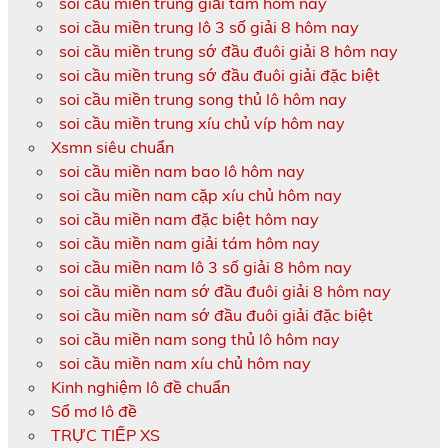
soi cầu miền trung giải tám hôm nay
soi cầu miền trung lô 3 số giải 8 hôm nay
soi cầu miền trung sớ đầu đuôi giải 8 hôm nay
soi cầu miền trung sớ đầu đuôi giải đặc biệt
soi cầu miền trung song thủ lô hôm nay
soi cầu miền trung xíu chủ víp hôm nay
Xsmn siêu chuẩn
soi cầu miền nam bao lô hôm nay
soi cầu miền nam cặp xíu chủ hôm nay
soi cầu miền nam đặc biệt hôm nay
soi cầu miền nam giải tám hôm nay
soi cầu miền nam lô 3 số giải 8 hôm nay
soi cầu miền nam sớ đầu đuôi giải 8 hôm nay
soi cầu miền nam sớ đầu đuôi giải đặc biệt
soi cầu miền nam song thủ lô hôm nay
soi cầu miền nam xíu chủ hôm nay
Kinh nghiệm lô đề chuẩn
Sổ mơ lô đề
TRỰC TIẾP XS