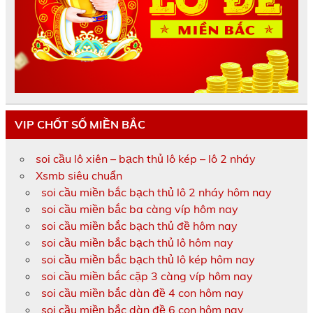
VIP CHỐT SỐ MIỀN BẮC
soi cầu lô xiên – bạch thủ lô kép – lô 2 nháy
Xsmb siêu chuẩn
soi cầu miền bắc bạch thủ lô 2 nháy hôm nay
soi cầu miền bắc ba càng víp hôm nay
soi cầu miền bắc bạch thủ đề hôm nay
soi cầu miền bắc bạch thủ lô hôm nay
soi cầu miền bắc bạch thủ lô kép hôm nay
soi cầu miền bắc cặp 3 càng víp hôm nay
soi cầu miền bắc dàn đề 4 con hôm nay
soi cầu miền bắc dàn đề 6 con hôm nay