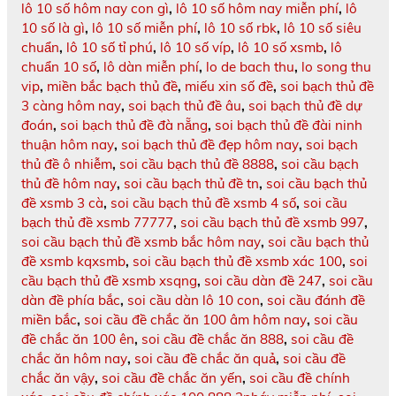
lô 10 số hôm nay con gì
,
lô 10 số hôm nay miễn phí
,
lô
10 số là gì
,
lô 10 số miễn phí
,
lô 10 số rbk
,
lô 10 số siêu
chuẩn
,
lô 10 số tỉ phú
,
lô 10 số víp
,
lô 10 số xsmb
,
lô
chuẩn 10 số
,
lô dàn miễn phí
,
lo de bach thu
,
lo song thu
vip
,
miền bắc bạch thủ đề
,
miếu xin số đề
,
soi bạch thủ đề
3 càng hôm nay
,
soi bạch thủ đề âu
,
soi bạch thủ đề dự
đoán
,
soi bạch thủ đề đà nẵng
,
soi bạch thủ đề đài ninh
thuận hôm nay
,
soi bạch thủ đề đẹp hôm nay
,
soi bạch
thủ đề ô nhiễm
,
soi cầu bạch thủ đề 8888
,
soi cầu bạch
thủ đề hôm nay
,
soi cầu bạch thủ đề tn
,
soi cầu bạch thủ
đề xsmb 3 cà
,
soi cầu bạch thủ đề xsmb 4 số
,
soi cầu
bạch thủ đề xsmb 77777
,
soi cầu bạch thủ đề xsmb 997
,
soi cầu bạch thủ đề xsmb bắc hôm nay
,
soi cầu bạch thủ
đề xsmb kqxsmb
,
soi cầu bạch thủ đề xsmb xác 100
,
soi
cầu bạch thủ đề xsmb xsqng
,
soi cầu dàn đề 247
,
soi cầu
dàn đề phía bắc
,
soi cầu dàn lô 10 con
,
soi cầu đánh đề
miền bắc
,
soi cầu đề chắc ăn 100 âm hôm nay
,
soi cầu
đề chắc ăn 100 ên
,
soi cầu đề chắc ăn 888
,
soi cầu đề
chắc ăn hôm nay
,
soi cầu đề chắc ăn quả
,
soi cầu đề
chắc ăn vậy
,
soi cầu đề chắc ăn yến
,
soi cầu đề chính