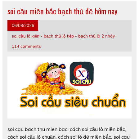
soi cầu miền bắc bạch thủ đề hôm nay
06/08/2026
soi cầu lô xiên - bạch thủ lô kép - bạch thủ lô 2 nháy
114 comments
soi cau bach thu mien bac, cách soi cầu lô miền bắc,
cách soi cầu lô chuẩn, cách soi lô đề miền bắc, soi cau