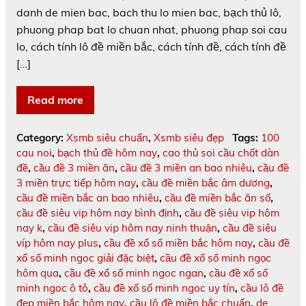
danh de mien bac, bach thu lo mien bac, bạch thủ lô,
phuong phap bat lo chuan nhat, phuong phap soi cau
lo, cách tính lô đề miền bắc, cách tính đề, cách tính đề
[…]
Read more
Category:
Xsmb siêu chuẩn
,
Xsmb siêu đẹp
Tags:
100
cau noi
,
bạch thủ đề hôm nay
,
cao thủ soi cầu chốt dàn
đề
,
cầu đề 3 miền ăn
,
cầu đề 3 miền an bao nhiêu
,
cầu đề
3 miền trực tiếp hôm nay
,
cầu đề miền bắc âm dương
,
cầu đề miền bắc an bao nhiêu
,
cầu đề miền bắc ăn số
,
cầu đề siêu vip hôm nay bình định
,
cầu đề siêu vip hôm
nay k
,
cầu đề siêu vip hôm nay ninh thuận
,
cầu đề siêu
víp hôm nay plus
,
cầu đề xổ số miền bắc hôm nay
,
cầu đề
xổ số minh ngoc giải đặc biệt
,
cầu đề xổ số minh ngọc
hôm qua
,
cầu đề xổ số minh ngoc ngan
,
cầu đề xổ số
minh ngoc ô tô
,
cầu đề xổ số minh ngoc uy tín
,
cầu lô đề
đẹp miền bắc hôm nay
,
cầu lô đề miền bắc chuẩn
,
de