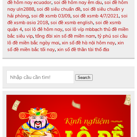
đề hôm nay ecuador
,
soi đề hôm nay êm dịu
,
soi đề hôm
nay ưin2888
,
soi đề siêu chuẩn đề
,
soi đề siêu chuẩn y
hải phòng
,
soi đề xsmb 03/09
,
soi đề xsmb 4/7/2021
,
soi
đề xsmb asia 2018
,
soi đề xsmb english
,
soi đề xsmb
quận 4
,
soi lô đê hôm nay
,
soi lô víp mbbạch thủ đề miền
bắc siêu vip
,
tổng đài xin số đề miền nam
,
tỷ phú soi cầu
lô đề miền bắc ngày mai
,
xin số đề hà nội hôm nay
,
xin
số đề miền bắc tối nay
,
xin số đề thần tài thổ địa
Search