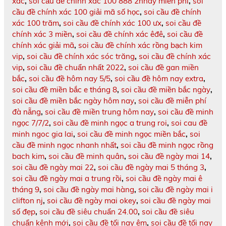
xác
,
soi cầu đề chính xác 100 888 2nháy miễn phí
,
soi
cầu đề chính xác 100 giải mã số học
,
soi cầu đề chính
xác 100 trăm
,
soi cầu đề chính xác 100 ưx
,
soi cầu đề
chính xác 3 miền
,
soi cầu đề chính xác êđê
,
soi cầu đề
chính xác giải mã
,
soi cầu đề chính xác rồng bạch kim
vip
,
soi cầu đề chính xác sóc trăng
,
soi cầu đề chính xác
vip
,
soi cầu đề chuẩn nhất 2022
,
soi cầu đề gan miền
bắc
,
soi cầu đề hôm nay 5/5
,
soi cầu đề hôm nay extra
,
soi cầu đề miền bắc e tháng 8
,
soi cầu đề miền bắc ngày
,
soi cầu đề miền bắc ngày hôm nay
,
soi cầu đề miễn phí
đà nẵng
,
soi cầu đề miền trung hôm nay
,
soi cầu đề minh
ngọc 7/7/2
,
soi cầu đề minh ngọc a trung roi
,
soi cau đề
minh ngoc gia lai
,
soi cầu đề minh ngọc miền bắc
,
soi
cầu đề minh ngọc nhanh nhất
,
soi cầu đề minh ngọc rồng
bach kim
,
soi cầu đề minh quân
,
soi cầu đề ngày mai 14
,
soi cầu đề ngày mai 22
,
soi cầu đề ngày mai 5 tháng 3
,
soi cầu đề ngày mai a trung rồi
,
soi cầu đề ngày mai ê
tháng 9
,
soi cầu đề ngày mai hàng
,
soi cầu đề ngày mai i
clifton nj
,
soi cầu đề ngày mai okey
,
soi cầu đề ngày mai
số đẹp
,
soi cầu đề siêu chuẩn 24.00
,
soi cầu đề siêu
chuẩn kênh mới
,
soi cầu đề tối nay êm
,
soi cầu đề tối nay