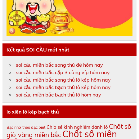
Kết quả SOI CẦU mới nhất
soi cầu miền bắc song thủ đề hôm nay
soi cầu miền bắc cặp 3 càng víp hôm nay
soi cầu miền bắc song thủ lô kép hôm nay
soi cầu miền bắc bạch thủ lô kép hôm nay
soi cầu miền bắc bạch thủ lô hôm nay
lo xiên lô kép bạch thủ
Chốt số
Chia sẻ kinh nghiệm đánh lô
Bạc nhớ theo đặc biệt
Chốt số miền
giờ vàng miền bắc