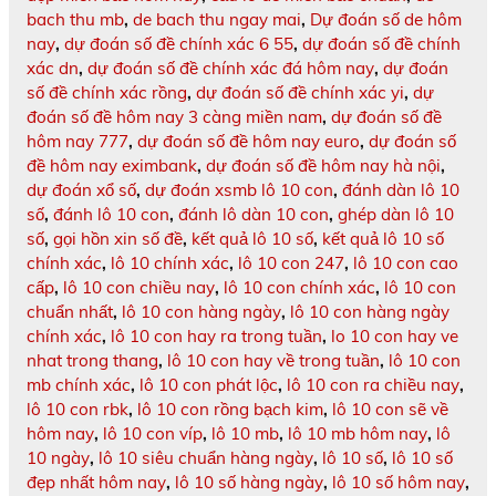
bach thu mb
,
de bach thu ngay mai
,
Dự đoán số de hôm
nay
,
dự đoán số đề chính xác 6 55
,
dự đoán số đề chính
xác dn
,
dự đoán số đề chính xác đá hôm nay
,
dự đoán
số đề chính xác rồng
,
dự đoán số đề chính xác yi
,
dự
đoán số đề hôm nay 3 càng miền nam
,
dự đoán số đề
hôm nay 777
,
dự đoán số đề hôm nay euro
,
dự đoán số
đề hôm nay eximbank
,
dự đoán số đề hôm nay hà nội
,
dự đoán xổ số
,
dự đoán xsmb lô 10 con
,
đánh dàn lô 10
số
,
đánh lô 10 con
,
đánh lô dàn 10 con
,
ghép dàn lô 10
số
,
gọi hồn xin số đề
,
kết quả lô 10 số
,
kết quả lô 10 số
chính xác
,
lô 10 chính xác
,
lô 10 con 247
,
lô 10 con cao
cấp
,
lô 10 con chiều nay
,
lô 10 con chính xác
,
lô 10 con
chuẩn nhất
,
lô 10 con hàng ngày
,
lô 10 con hàng ngày
chính xác
,
lô 10 con hay ra trong tuần
,
lo 10 con hay ve
nhat trong thang
,
lô 10 con hay về trong tuần
,
lô 10 con
mb chính xác
,
lô 10 con phát lộc
,
lô 10 con ra chiều nay
,
lô 10 con rbk
,
lô 10 con rồng bạch kim
,
lô 10 con sẽ về
hôm nay
,
lô 10 con víp
,
lô 10 mb
,
lô 10 mb hôm nay
,
lô
10 ngày
,
lô 10 siêu chuẩn hàng ngày
,
lô 10 số
,
lô 10 số
đẹp nhất hôm nay
,
lô 10 số hàng ngày
,
lô 10 số hôm nay
,