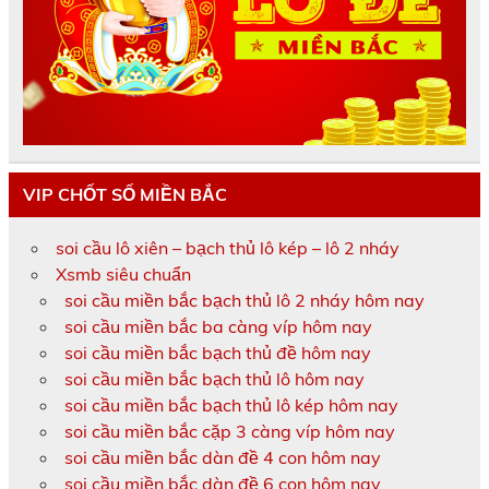
VIP CHỐT SỐ MIỀN BẮC
soi cầu lô xiên – bạch thủ lô kép – lô 2 nháy
Xsmb siêu chuẩn
soi cầu miền bắc bạch thủ lô 2 nháy hôm nay
soi cầu miền bắc ba càng víp hôm nay
soi cầu miền bắc bạch thủ đề hôm nay
soi cầu miền bắc bạch thủ lô hôm nay
soi cầu miền bắc bạch thủ lô kép hôm nay
soi cầu miền bắc cặp 3 càng víp hôm nay
soi cầu miền bắc dàn đề 4 con hôm nay
soi cầu miền bắc dàn đề 6 con hôm nay