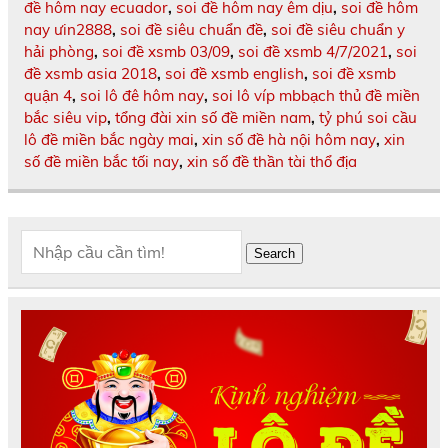
đề hôm nay ecuador
,
soi đề hôm nay êm dịu
,
soi đề hôm
nay ưin2888
,
soi đề siêu chuẩn đề
,
soi đề siêu chuẩn y
hải phòng
,
soi đề xsmb 03/09
,
soi đề xsmb 4/7/2021
,
soi
đề xsmb asia 2018
,
soi đề xsmb english
,
soi đề xsmb
quận 4
,
soi lô đê hôm nay
,
soi lô víp mbbạch thủ đề miền
bắc siêu vip
,
tổng đài xin số đề miền nam
,
tỷ phú soi cầu
lô đề miền bắc ngày mai
,
xin số đề hà nội hôm nay
,
xin
số đề miền bắc tối nay
,
xin số đề thần tài thổ địa
Search