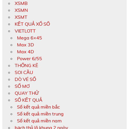
XSMB
XSMN
XSMT
KẾT QUẢ XỔ SỐ
VIETLOTT
Mega 6×45
Max 3D
Max 4D
Power 6/55
THỐNG KÊ
SOI CẦU
DÒ VÉ SỐ
SỔ MƠ
QUAY THỬ
SỐ KẾT QUẢ
Số kết quả miền bắc
Số kết quả miền trung
Số kết quả miền nam
bạch thủ lô khung 2 ngày