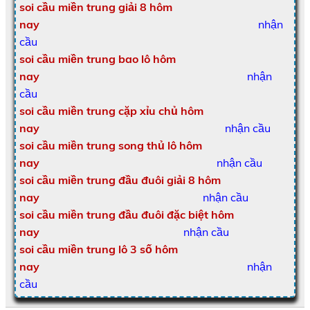
soi cầu miền trung giải 8 hôm
nay
nhận
cầu
soi cầu miền trung bao lô hôm
nay
nhận
cầu
soi cầu miền trung cặp xỉu chủ hôm
nay
nhận cầu
soi cầu miền trung song thủ lô hôm
nay
nhận cầu
soi cầu miền trung đầu đuôi giải 8 hôm
nay
nhận cầu
soi cầu miền trung đầu đuôi đặc biệt hôm
nay
nhận cầu
soi cầu miền trung lô 3 số hôm
nay
nhận
cầu