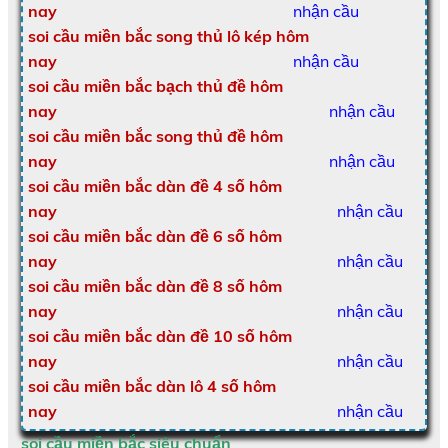
nay
nhận cầu
soi cầu miền bắc song thủ lô kép hôm
nay
nhận cầu
soi cầu miền bắc bạch thủ đề hôm
nay
nhận cầu
soi cầu miền bắc song thủ đề hôm
nay
nhận cầu
soi cầu miền bắc dàn đề 4 số hôm
nay
nhận cầu
soi cầu miền bắc dàn đề 6 số hôm
nay
nhận cầu
soi cầu miền bắc dàn đề 8 số hôm
nay
nhận cầu
soi cầu miền bắc dàn đề 10 số hôm
nay
nhận cầu
soi cầu miền bắc dàn lô 4 số hôm
nay
nhận cầu
soi cầu miền bắc siêu chuẩn