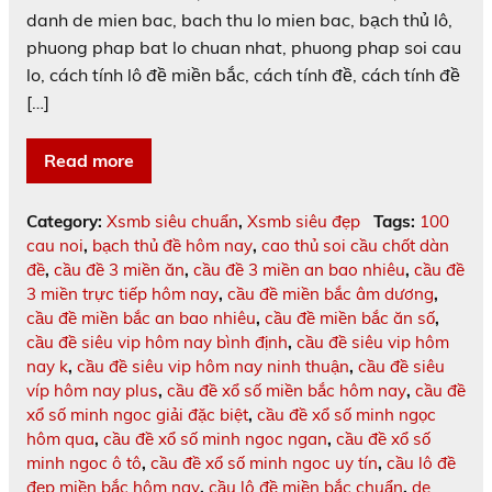
danh de mien bac, bach thu lo mien bac, bạch thủ lô,
phuong phap bat lo chuan nhat, phuong phap soi cau
lo, cách tính lô đề miền bắc, cách tính đề, cách tính đề
[…]
Read more
Category:
Xsmb siêu chuẩn
,
Xsmb siêu đẹp
Tags:
100
cau noi
,
bạch thủ đề hôm nay
,
cao thủ soi cầu chốt dàn
đề
,
cầu đề 3 miền ăn
,
cầu đề 3 miền an bao nhiêu
,
cầu đề
3 miền trực tiếp hôm nay
,
cầu đề miền bắc âm dương
,
cầu đề miền bắc an bao nhiêu
,
cầu đề miền bắc ăn số
,
cầu đề siêu vip hôm nay bình định
,
cầu đề siêu vip hôm
nay k
,
cầu đề siêu vip hôm nay ninh thuận
,
cầu đề siêu
víp hôm nay plus
,
cầu đề xổ số miền bắc hôm nay
,
cầu đề
xổ số minh ngoc giải đặc biệt
,
cầu đề xổ số minh ngọc
hôm qua
,
cầu đề xổ số minh ngoc ngan
,
cầu đề xổ số
minh ngoc ô tô
,
cầu đề xổ số minh ngoc uy tín
,
cầu lô đề
đẹp miền bắc hôm nay
,
cầu lô đề miền bắc chuẩn
,
de