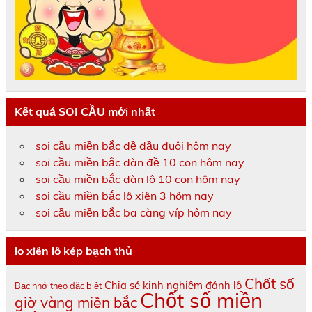
Kết quả SOI CẦU mới nhất
soi cầu miền bắc đề đầu đuôi hôm nay
soi cầu miền bắc dàn đề 10 con hôm nay
soi cầu miền bắc dàn lô 10 con hôm nay
soi cầu miền bắc lô xiên 3 hôm nay
soi cầu miền bắc ba càng víp hôm nay
lo xiên lô kép bạch thủ
Chốt số
Chia sẻ kinh nghiệm đánh lô
Bạc nhớ theo đặc biệt
Chốt số miền
giờ vàng miền bắc