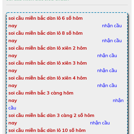
soi cầu miền bắc dàn lô 6 số hôm
nay
nhận cầu
soi cầu miền bắc dàn lô 8 số hôm
nay
nhận cầu
soi cầu miền bắc dàn lô xiên 2 hôm
nay
nhận cầu
soi cầu miền bắc dàn lô xiên 3 hôm
nay
nhận cầu
soi cầu miền bắc dàn lô xiên 4 hôm
nay
nhận cầu
soi cầu miền bắc 3 càng hôm
nay
nhận
cầu
soi cầu miền bắc dàn 3 càng 2 số hôm
nay
nhận cầu
soi cầu miền bắc dàn lô 10 số hôm