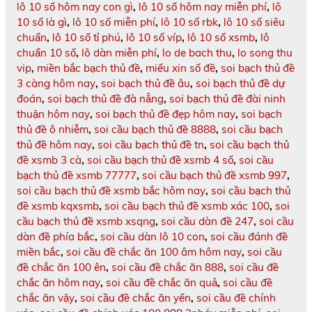
lô 10 số hôm nay con gì
,
lô 10 số hôm nay miễn phí
,
lô
10 số là gì
,
lô 10 số miễn phí
,
lô 10 số rbk
,
lô 10 số siêu
chuẩn
,
lô 10 số tỉ phú
,
lô 10 số víp
,
lô 10 số xsmb
,
lô
chuẩn 10 số
,
lô dàn miễn phí
,
lo de bach thu
,
lo song thu
vip
,
miền bắc bạch thủ đề
,
miếu xin số đề
,
soi bạch thủ đề
3 càng hôm nay
,
soi bạch thủ đề âu
,
soi bạch thủ đề dự
đoán
,
soi bạch thủ đề đà nẵng
,
soi bạch thủ đề đài ninh
thuận hôm nay
,
soi bạch thủ đề đẹp hôm nay
,
soi bạch
thủ đề ô nhiễm
,
soi cầu bạch thủ đề 8888
,
soi cầu bạch
thủ đề hôm nay
,
soi cầu bạch thủ đề tn
,
soi cầu bạch thủ
đề xsmb 3 cà
,
soi cầu bạch thủ đề xsmb 4 số
,
soi cầu
bạch thủ đề xsmb 77777
,
soi cầu bạch thủ đề xsmb 997
,
soi cầu bạch thủ đề xsmb bắc hôm nay
,
soi cầu bạch thủ
đề xsmb kqxsmb
,
soi cầu bạch thủ đề xsmb xác 100
,
soi
cầu bạch thủ đề xsmb xsqng
,
soi cầu dàn đề 247
,
soi cầu
dàn đề phía bắc
,
soi cầu dàn lô 10 con
,
soi cầu đánh đề
miền bắc
,
soi cầu đề chắc ăn 100 âm hôm nay
,
soi cầu
đề chắc ăn 100 ên
,
soi cầu đề chắc ăn 888
,
soi cầu đề
chắc ăn hôm nay
,
soi cầu đề chắc ăn quả
,
soi cầu đề
chắc ăn vậy
,
soi cầu đề chắc ăn yến
,
soi cầu đề chính