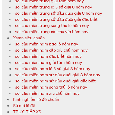
soi cầu miền trung giải tám hôm nay
soi cầu miền trung lô 3 số giải 8 hôm nay
soi cầu miền trung sớ đầu đuôi giải 8 hôm nay
soi cầu miền trung sớ đầu đuôi giải đặc biệt
soi cầu miền trung song thủ lô hôm nay
soi cầu miền trung xíu chủ víp hôm nay
Xsmn siêu chuẩn
soi cầu miền nam bao lô hôm nay
soi cầu miền nam cặp xíu chủ hôm nay
soi cầu miền nam đặc biệt hôm nay
soi cầu miền nam giải tám hôm nay
soi cầu miền nam lô 3 số giải 8 hôm nay
soi cầu miền nam sớ đầu đuôi giải 8 hôm nay
soi cầu miền nam sớ đầu đuôi giải đặc biệt
soi cầu miền nam song thủ lô hôm nay
soi cầu miền nam xíu chủ hôm nay
Kinh nghiệm lô đề chuẩn
Sổ mơ lô đề
TRỰC TIẾP XS