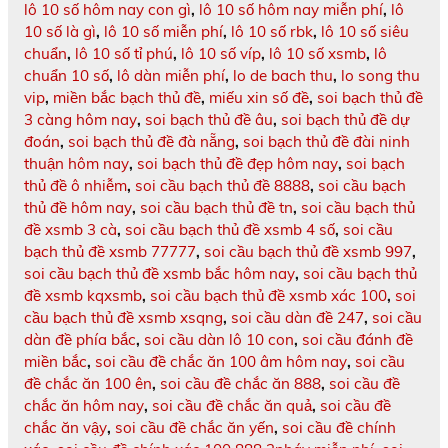
lô 10 số hôm nay con gì
,
lô 10 số hôm nay miễn phí
,
lô
10 số là gì
,
lô 10 số miễn phí
,
lô 10 số rbk
,
lô 10 số siêu
chuẩn
,
lô 10 số tỉ phú
,
lô 10 số víp
,
lô 10 số xsmb
,
lô
chuẩn 10 số
,
lô dàn miễn phí
,
lo de bach thu
,
lo song thu
vip
,
miền bắc bạch thủ đề
,
miếu xin số đề
,
soi bạch thủ đề
3 càng hôm nay
,
soi bạch thủ đề âu
,
soi bạch thủ đề dự
đoán
,
soi bạch thủ đề đà nẵng
,
soi bạch thủ đề đài ninh
thuận hôm nay
,
soi bạch thủ đề đẹp hôm nay
,
soi bạch
thủ đề ô nhiễm
,
soi cầu bạch thủ đề 8888
,
soi cầu bạch
thủ đề hôm nay
,
soi cầu bạch thủ đề tn
,
soi cầu bạch thủ
đề xsmb 3 cà
,
soi cầu bạch thủ đề xsmb 4 số
,
soi cầu
bạch thủ đề xsmb 77777
,
soi cầu bạch thủ đề xsmb 997
,
soi cầu bạch thủ đề xsmb bắc hôm nay
,
soi cầu bạch thủ
đề xsmb kqxsmb
,
soi cầu bạch thủ đề xsmb xác 100
,
soi
cầu bạch thủ đề xsmb xsqng
,
soi cầu dàn đề 247
,
soi cầu
dàn đề phía bắc
,
soi cầu dàn lô 10 con
,
soi cầu đánh đề
miền bắc
,
soi cầu đề chắc ăn 100 âm hôm nay
,
soi cầu
đề chắc ăn 100 ên
,
soi cầu đề chắc ăn 888
,
soi cầu đề
chắc ăn hôm nay
,
soi cầu đề chắc ăn quả
,
soi cầu đề
chắc ăn vậy
,
soi cầu đề chắc ăn yến
,
soi cầu đề chính