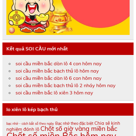
Kết quả SOI CẦU mới nhất
soi cầu miền bắc dàn lô 4 con hôm nay
soi cầu miền bắc bạch thủ lô hôm nay
soi cầu miền bắc dàn lô 6 con hôm nay
soi cầu miền bắc bạch thủ lô 2 nháy hôm nay
soi cầu miền bắc lô xiên 3 hôm nay
lo xiên lô kép bạch thủ
Chia sẻ kinh
Bạc nhớ theo đặc biệt
bạc nhớ - cách bắt số theo ngày
Chốt số giờ vàng miền bắc
nghiệm đánh lô
Chốt số miền Bắc hôm nay