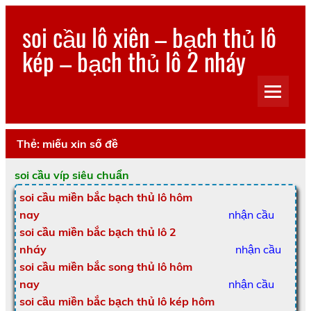
Skip
to
soi cầu lô xiên – bạch thủ lô
content
kép – bạch thủ lô 2 nháy
soi cầu lô xiên – bạch thủ lô kép – bạch thủ lô 2 nháy
Thẻ:
miếu xin số đề
soi cầu víp siêu chuẩn
soi cầu miền bắc bạch thủ lô hôm
nay
nhận cầu
soi cầu miền bắc bạch thủ lô 2
nháy
nhận cầu
soi cầu miền bắc song thủ lô hôm
nay
nhận cầu
soi cầu miền bắc bạch thủ lô kép hôm