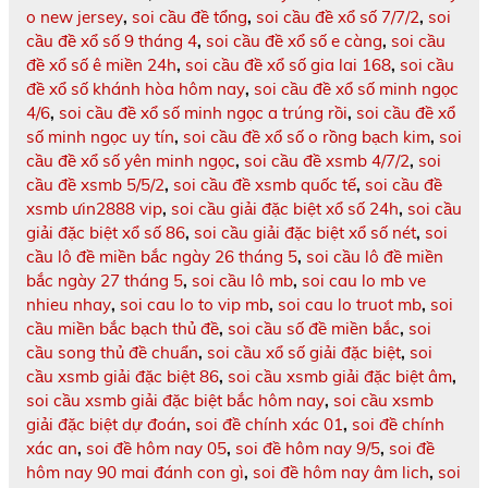
o new jersey
,
soi cầu đề tổng
,
soi cầu đề xổ số 7/7/2
,
soi
cầu đề xổ số 9 tháng 4
,
soi cầu đề xổ số e càng
,
soi cầu
đề xổ số ê miền 24h
,
soi cầu đề xổ số gia lai 168
,
soi cầu
đề xổ số khánh hòa hôm nay
,
soi cầu đề xổ số minh ngọc
4/6
,
soi cầu đề xổ số minh ngọc a trúng rồi
,
soi cầu đề xổ
số minh ngọc uy tín
,
soi cầu đề xổ số o rồng bạch kim
,
soi
cầu đề xổ số yên minh ngọc
,
soi cầu đề xsmb 4/7/2
,
soi
cầu đề xsmb 5/5/2
,
soi cầu đề xsmb quốc tế
,
soi cầu đề
xsmb ưin2888 vip
,
soi cầu giải đặc biệt xổ số 24h
,
soi cầu
giải đặc biệt xổ số 86
,
soi cầu giải đặc biệt xổ số nét
,
soi
cầu lô đề miền bắc ngày 26 tháng 5
,
soi cầu lô đề miền
bắc ngày 27 tháng 5
,
soi cầu lô mb
,
soi cau lo mb ve
nhieu nhay
,
soi cau lo to vip mb
,
soi cau lo truot mb
,
soi
cầu miền bắc bạch thủ đề
,
soi cầu số đề miền bắc
,
soi
cầu song thủ đề chuẩn
,
soi cầu xổ số giải đặc biệt
,
soi
cầu xsmb giải đặc biệt 86
,
soi cầu xsmb giải đặc biệt âm
,
soi cầu xsmb giải đặc biệt bắc hôm nay
,
soi cầu xsmb
giải đặc biệt dự đoán
,
soi đề chính xác 01
,
soi đề chính
xác an
,
soi đề hôm nay 05
,
soi đề hôm nay 9/5
,
soi đề
hôm nay 90 mai đánh con gì
,
soi đề hôm nay âm lich
,
soi