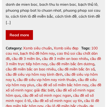
danh de mien bac, bach thu lo mien bac, bạch thủ lô,
phuong phap bat lo chuan nhat, phuong phap soi cau
lo, cách tính lô đề miền bắc, cách tính đề, cách tính đề
[…]
Read more
Category:
Xsmb siêu chuẩn
,
Xsmb siêu đẹp
Tags:
100
cau noi
,
bạch thủ đề hôm nay
,
cao thủ soi cầu chốt dàn
đề
,
cầu đề 3 miền ăn
,
cầu đề 3 miền an bao nhiêu
,
cầu đề
3 miền trực tiếp hôm nay
,
cầu đề miền bắc âm dương
,
cầu đề miền bắc an bao nhiêu
,
cầu đề miền bắc ăn số
,
cầu đề siêu vip hôm nay bình định
,
cầu đề siêu vip hôm
nay k
,
cầu đề siêu vip hôm nay ninh thuận
,
cầu đề siêu
víp hôm nay plus
,
cầu đề xổ số miền bắc hôm nay
,
cầu đề
xổ số minh ngoc giải đặc biệt
,
cầu đề xổ số minh ngọc
hôm qua
,
cầu đề xổ số minh ngoc ngan
,
cầu đề xổ số
minh ngoc ô tô
,
cầu đề xổ số minh ngoc uy tín
,
cầu lô đề
đẹp miền bắc hôm nay
,
cầu lô đề miền bắc chuẩn
,
de