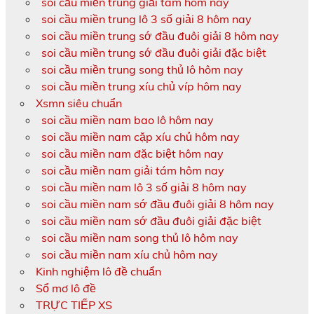
soi cầu miền trung giải tám hôm nay
soi cầu miền trung lô 3 số giải 8 hôm nay
soi cầu miền trung sớ đầu đuôi giải 8 hôm nay
soi cầu miền trung sớ đầu đuôi giải đặc biệt
soi cầu miền trung song thủ lô hôm nay
soi cầu miền trung xíu chủ víp hôm nay
Xsmn siêu chuẩn
soi cầu miền nam bao lô hôm nay
soi cầu miền nam cặp xíu chủ hôm nay
soi cầu miền nam đặc biệt hôm nay
soi cầu miền nam giải tám hôm nay
soi cầu miền nam lô 3 số giải 8 hôm nay
soi cầu miền nam sớ đầu đuôi giải 8 hôm nay
soi cầu miền nam sớ đầu đuôi giải đặc biệt
soi cầu miền nam song thủ lô hôm nay
soi cầu miền nam xíu chủ hôm nay
Kinh nghiệm lô đề chuẩn
Sổ mơ lô đề
TRỰC TIẾP XS