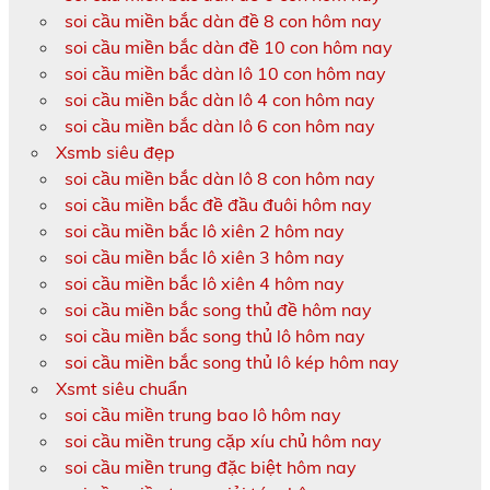
soi cầu miền bắc dàn đề 8 con hôm nay
soi cầu miền bắc dàn đề 10 con hôm nay
soi cầu miền bắc dàn lô 10 con hôm nay
soi cầu miền bắc dàn lô 4 con hôm nay
soi cầu miền bắc dàn lô 6 con hôm nay
Xsmb siêu đẹp
soi cầu miền bắc dàn lô 8 con hôm nay
soi cầu miền bắc đề đầu đuôi hôm nay
soi cầu miền bắc lô xiên 2 hôm nay
soi cầu miền bắc lô xiên 3 hôm nay
soi cầu miền bắc lô xiên 4 hôm nay
soi cầu miền bắc song thủ đề hôm nay
soi cầu miền bắc song thủ lô hôm nay
soi cầu miền bắc song thủ lô kép hôm nay
Xsmt siêu chuẩn
soi cầu miền trung bao lô hôm nay
soi cầu miền trung cặp xíu chủ hôm nay
soi cầu miền trung đặc biệt hôm nay