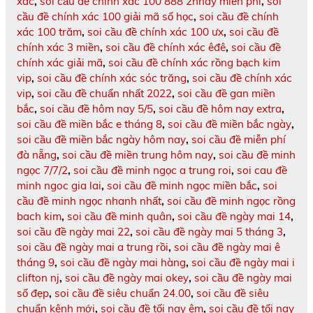
xác
,
soi cầu đề chính xác 100 888 2nháy miễn phí
,
soi
cầu đề chính xác 100 giải mã số học
,
soi cầu đề chính
xác 100 trăm
,
soi cầu đề chính xác 100 ưx
,
soi cầu đề
chính xác 3 miền
,
soi cầu đề chính xác êđê
,
soi cầu đề
chính xác giải mã
,
soi cầu đề chính xác rồng bạch kim
vip
,
soi cầu đề chính xác sóc trăng
,
soi cầu đề chính xác
vip
,
soi cầu đề chuẩn nhất 2022
,
soi cầu đề gan miền
bắc
,
soi cầu đề hôm nay 5/5
,
soi cầu đề hôm nay extra
,
soi cầu đề miền bắc e tháng 8
,
soi cầu đề miền bắc ngày
,
soi cầu đề miền bắc ngày hôm nay
,
soi cầu đề miễn phí
đà nẵng
,
soi cầu đề miền trung hôm nay
,
soi cầu đề minh
ngọc 7/7/2
,
soi cầu đề minh ngọc a trung roi
,
soi cau đề
minh ngoc gia lai
,
soi cầu đề minh ngọc miền bắc
,
soi
cầu đề minh ngọc nhanh nhất
,
soi cầu đề minh ngọc rồng
bach kim
,
soi cầu đề minh quân
,
soi cầu đề ngày mai 14
,
soi cầu đề ngày mai 22
,
soi cầu đề ngày mai 5 tháng 3
,
soi cầu đề ngày mai a trung rồi
,
soi cầu đề ngày mai ê
tháng 9
,
soi cầu đề ngày mai hàng
,
soi cầu đề ngày mai i
clifton nj
,
soi cầu đề ngày mai okey
,
soi cầu đề ngày mai
số đẹp
,
soi cầu đề siêu chuẩn 24.00
,
soi cầu đề siêu
chuẩn kênh mới
,
soi cầu đề tối nay êm
,
soi cầu đề tối nay