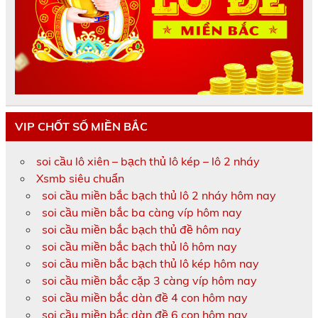
VIP CHỐT SỐ MIỀN BẮC
soi cầu lô xiên – bạch thủ lô kép – lô 2 nháy
Xsmb siêu chuẩn
soi cầu miền bắc bạch thủ lô 2 nháy hôm nay
soi cầu miền bắc ba càng víp hôm nay
soi cầu miền bắc bạch thủ đề hôm nay
soi cầu miền bắc bạch thủ lô hôm nay
soi cầu miền bắc bạch thủ lô kép hôm nay
soi cầu miền bắc cặp 3 càng víp hôm nay
soi cầu miền bắc dàn đề 4 con hôm nay
soi cầu miền bắc dàn đề 6 con hôm nay