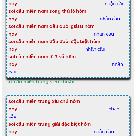
nay
nhận cầu
soi cầu miền nam song thủ lô hôm
nay
nhận cầu
soi cầu miền nam đầu đuôi giải 8 hôm
nay
nhận cầu
soi cầu miền nam đầu đuôi đặc biệt hôm
nay
nhận cầu
soi cầu miền nam lô 3 số hôm
nay
nhận
cầu
soi cầu miền trung siêu chuẩn
soi cầu miền trung xỉu chủ hôm
nay
nhận
cầu
soi cầu miền trung giải đặc biệt hôm
nay
nhận cầu