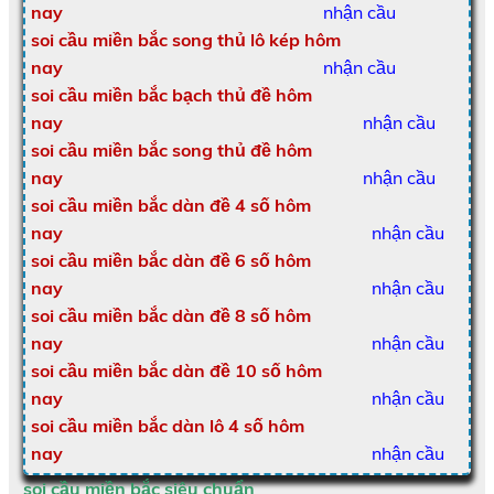
nay
nhận cầu
soi cầu miền bắc song thủ lô kép hôm
nay
nhận cầu
soi cầu miền bắc bạch thủ đề hôm
nay
nhận cầu
soi cầu miền bắc song thủ đề hôm
nay
nhận cầu
soi cầu miền bắc dàn đề 4 số hôm
nay
nhận cầu
soi cầu miền bắc dàn đề 6 số hôm
nay
nhận cầu
soi cầu miền bắc dàn đề 8 số hôm
nay
nhận cầu
soi cầu miền bắc dàn đề 10 số hôm
nay
nhận cầu
soi cầu miền bắc dàn lô 4 số hôm
nay
nhận cầu
soi cầu miền bắc siêu chuẩn