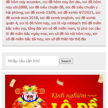
đề hôm nay ecuador
,
soi đề hôm nay êm dịu
,
soi đề hôm
nay ưin2888
,
soi đề siêu chuẩn đề
,
soi đề siêu chuẩn y
hải phòng
,
soi đề xsmb 03/09
,
soi đề xsmb 4/7/2021
,
soi
đề xsmb asia 2018
,
soi đề xsmb english
,
soi đề xsmb
quận 4
,
soi lô đê hôm nay
,
soi lô víp mbbạch thủ đề miền
bắc siêu vip
,
tổng đài xin số đề miền nam
,
tỷ phú soi cầu
lô đề miền bắc ngày mai
,
xin số đề hà nội hôm nay
,
xin
số đề miền bắc tối nay
,
xin số đề thần tài thổ địa
Search