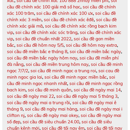
xác
,
soi cầu đề chính xác 100 888 2nháy miễn phí
,
soi
cầu đề chính xác 100 giải mã số học
,
soi cầu đề chính
xác 100 trăm
,
soi cầu đề chính xác 100 ưx
,
soi cầu đề
chính xác 3 miền
,
soi cầu đề chính xác êđê
,
soi cầu đề
chính xác giải mã
,
soi cầu đề chính xác rồng bạch kim
vip
,
soi cầu đề chính xác sóc trăng
,
soi cầu đề chính xác
vip
,
soi cầu đề chuẩn nhất 2022
,
soi cầu đề gan miền
bắc
,
soi cầu đề hôm nay 5/5
,
soi cầu đề hôm nay extra
,
soi cầu đề miền bắc e tháng 8
,
soi cầu đề miền bắc ngày
,
soi cầu đề miền bắc ngày hôm nay
,
soi cầu đề miễn phí
đà nẵng
,
soi cầu đề miền trung hôm nay
,
soi cầu đề minh
ngọc 7/7/2
,
soi cầu đề minh ngọc a trung roi
,
soi cau đề
minh ngoc gia lai
,
soi cầu đề minh ngọc miền bắc
,
soi
cầu đề minh ngọc nhanh nhất
,
soi cầu đề minh ngọc rồng
bach kim
,
soi cầu đề minh quân
,
soi cầu đề ngày mai 14
,
soi cầu đề ngày mai 22
,
soi cầu đề ngày mai 5 tháng 3
,
soi cầu đề ngày mai a trung rồi
,
soi cầu đề ngày mai ê
tháng 9
,
soi cầu đề ngày mai hàng
,
soi cầu đề ngày mai i
clifton nj
,
soi cầu đề ngày mai okey
,
soi cầu đề ngày mai
số đẹp
,
soi cầu đề siêu chuẩn 24.00
,
soi cầu đề siêu
chuẩn kênh mới
,
soi cầu đề tối nay êm
,
soi cầu đề tối nay