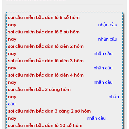
soi cầu miền bắc dàn lô 6 số hôm
nay
nhận cầu
soi cầu miền bắc dàn lô 8 số hôm
nay
nhận cầu
soi cầu miền bắc dàn lô xiên 2 hôm
nay
nhận cầu
soi cầu miền bắc dàn lô xiên 3 hôm
nay
nhận cầu
soi cầu miền bắc dàn lô xiên 4 hôm
nay
nhận cầu
soi cầu miền bắc 3 càng hôm
nay
nhận
cầu
soi cầu miền bắc dàn 3 càng 2 số hôm
nay
nhận cầu
soi cầu miền bắc dàn lô 10 số hôm