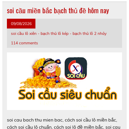
soi cầu miền bắc bạch thủ đề hôm nay
09/08/2026
soi cầu lô xiên - bạch thủ lô kép - bạch thủ lô 2 nháy
114 comments
soi cau bach thu mien bac, cách soi cầu lô miền bắc,
cách soi cầu lô chuẩn, cách soi lô đề miền bắc, soi cau