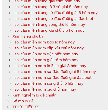
soi cầu miền trung giải tám hôm nay
soi cầu miền trung lô 3 số giải 8 hôm nay
soi cầu miền trung sớ đầu đuôi giải 8 hôm nay
soi cầu miền trung sớ đầu đuôi giải đặc biệt
soi cầu miền trung song thủ lô hôm nay
soi cầu miền trung xíu chủ víp hôm nay
Xsmn siêu chuẩn
soi cầu miền nam bao lô hôm nay
soi cầu miền nam cặp xíu chủ hôm nay
soi cầu miền nam đặc biệt hôm nay
soi cầu miền nam giải tám hôm nay
soi cầu miền nam lô 3 số giải 8 hôm nay
soi cầu miền nam sớ đầu đuôi giải 8 hôm nay
soi cầu miền nam sớ đầu đuôi giải đặc biệt
soi cầu miền nam song thủ lô hôm nay
soi cầu miền nam xíu chủ hôm nay
Kinh nghiệm lô đề chuẩn
Sổ mơ lô đề
TRỰC TIẾP XS