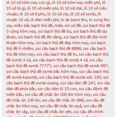
lô 10 số hôm nay con gì
,
lô 10 số hôm nay miễn phí
,
lô
10 số là gì
,
lô 10 số miễn phí
,
lô 10 số rbk
,
lô 10 số siêu
chuẩn
,
lô 10 số tỉ phú
,
lô 10 số víp
,
lô 10 số xsmb
,
lô
chuẩn 10 số
,
lô dàn miễn phí
,
lo de bach thu
,
lo song thu
vip
,
miền bắc bạch thủ đề
,
miếu xin số đề
,
soi bạch thủ đề
3 càng hôm nay
,
soi bạch thủ đề âu
,
soi bạch thủ đề dự
đoán
,
soi bạch thủ đề đà nẵng
,
soi bạch thủ đề đài ninh
thuận hôm nay
,
soi bạch thủ đề đẹp hôm nay
,
soi bạch
thủ đề ô nhiễm
,
soi cầu bạch thủ đề 8888
,
soi cầu bạch
thủ đề hôm nay
,
soi cầu bạch thủ đề tn
,
soi cầu bạch thủ
đề xsmb 3 cà
,
soi cầu bạch thủ đề xsmb 4 số
,
soi cầu
bạch thủ đề xsmb 77777
,
soi cầu bạch thủ đề xsmb 997
,
soi cầu bạch thủ đề xsmb bắc hôm nay
,
soi cầu bạch thủ
đề xsmb kqxsmb
,
soi cầu bạch thủ đề xsmb xác 100
,
soi
cầu bạch thủ đề xsmb xsqng
,
soi cầu dàn đề 247
,
soi cầu
dàn đề phía bắc
,
soi cầu dàn lô 10 con
,
soi cầu đánh đề
miền bắc
,
soi cầu đề chắc ăn 100 âm hôm nay
,
soi cầu
đề chắc ăn 100 ên
,
soi cầu đề chắc ăn 888
,
soi cầu đề
chắc ăn hôm nay
,
soi cầu đề chắc ăn quả
,
soi cầu đề
chắc ăn vậy
,
soi cầu đề chắc ăn yến
,
soi cầu đề chính