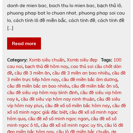
danh de mien bac, bach thu lo mien bac, bạch thủ lô,
phuong phap bat lo chuan nhat, phuong phap soi cau
lo, cách tính lô đề miền bắc, cách tính đề, cách tính đề
[…]
Read more
Category:
Xsmb siêu chuẩn
,
Xsmb siêu đẹp
Tags:
100
cau noi
,
bạch thủ đề hôm nay
,
cao thủ soi cầu chốt dàn
đề
,
cầu đề 3 miền ăn
,
cầu đề 3 miền an bao nhiêu
,
cầu đề
3 miền trực tiếp hôm nay
,
cầu đề miền bắc âm dương
,
cầu đề miền bắc an bao nhiêu
,
cầu đề miền bắc ăn số
,
cầu đề siêu vip hôm nay bình định
,
cầu đề siêu vip hôm
nay k
,
cầu đề siêu vip hôm nay ninh thuận
,
cầu đề siêu
víp hôm nay plus
,
cầu đề xổ số miền bắc hôm nay
,
cầu đề
xổ số minh ngoc giải đặc biệt
,
cầu đề xổ số minh ngọc
hôm qua
,
cầu đề xổ số minh ngoc ngan
,
cầu đề xổ số
minh ngoc ô tô
,
cầu đề xổ số minh ngoc uy tín
,
cầu lô đề
đẹp miền bắc hôm nay
,
cầu lô đề miền bắc chuẩn
,
de