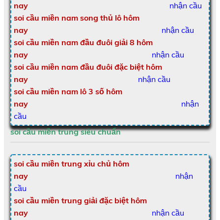
nay
nhận cầu
soi cầu miền nam song thủ lô hôm
nay
nhận cầu
soi cầu miền nam đầu đuôi giải 8 hôm
nay
nhận cầu
soi cầu miền nam đầu đuôi đặc biệt hôm
nay
nhận cầu
soi cầu miền nam lô 3 số hôm
nay
nhận
cầu
soi cầu miền trung siêu chuẩn
soi cầu miền trung xỉu chủ hôm
nay
nhận
cầu
soi cầu miền trung giải đặc biệt hôm
nay
nhận cầu