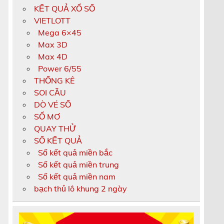
KẾT QUẢ XỔ SỐ
VIETLOTT
Mega 6×45
Max 3D
Max 4D
ố
Power 6/55
THỐNG KÊ
SOI CẦU
DÒ VÉ SỐ
SỔ MƠ
QUAY THỬ
SỐ KẾT QUẢ
Số kết quả miền bắc
Số kết quả miền trung
Số kết quả miền nam
bạch thủ lô khung 2 ngày