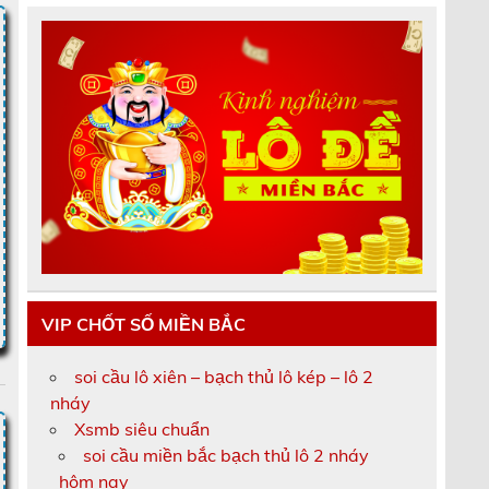
VIP CHỐT SỐ MIỀN BẮC
soi cầu lô xiên – bạch thủ lô kép – lô 2
nháy
Xsmb siêu chuẩn
soi cầu miền bắc bạch thủ lô 2 nháy
hôm nay