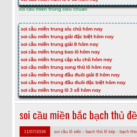
soi cầu miền trung siêu chuẩn
soi cầu miền trung xỉu chủ hôm nay
soi cầu miền trung giải đặc biệt hôm nay
soi cầu miền trung giải 8 hôm nay
soi cầu miền trung bao lô hôm nay
soi cầu miền trung cặp xỉu chủ hôm nay
soi cầu miền trung song thủ lô hôm nay
soi cầu miền trung đầu đuôi giải 8 hôm nay
soi cầu miền trung đầu đuôi đặc biệt hôm nay
soi cầu miền trung lô 3 số hôm nay
soi cầu miền bắc bạch thủ đ
11/07/2026
soi cầu lô xiên - bạch thủ lô kép - bạch thủ