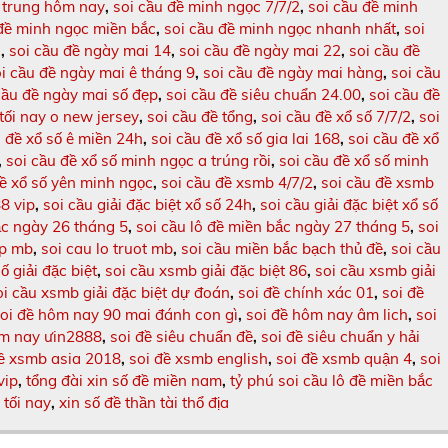
n trung hôm nay
,
soi cầu đề minh ngọc 7/7/2
,
soi cầu đề minh
 đề minh ngọc miền bắc
,
soi cầu đề minh ngọc nhanh nhất
,
soi
n
,
soi cầu đề ngày mai 14
,
soi cầu đề ngày mai 22
,
soi cầu đề
i cầu đề ngày mai ê tháng 9
,
soi cầu đề ngày mai hàng
,
soi cầu
cầu đề ngày mai số đẹp
,
soi cầu đề siêu chuẩn 24.00
,
soi cầu đề
 tối nay o new jersey
,
soi cầu đề tổng
,
soi cầu đề xổ số 7/7/2
,
soi
u đề xổ số ê miền 24h
,
soi cầu đề xổ số gia lai 168
,
soi cầu đề xổ
,
soi cầu đề xổ số minh ngọc a trúng rồi
,
soi cầu đề xổ số minh
đề xổ số yên minh ngọc
,
soi cầu đề xsmb 4/7/2
,
soi cầu đề xsmb
8 vip
,
soi cầu giải đặc biệt xổ số 24h
,
soi cầu giải đặc biệt xổ số
ắc ngày 26 tháng 5
,
soi cầu lô đề miền bắc ngày 27 tháng 5
,
soi
ip mb
,
soi cau lo truot mb
,
soi cầu miền bắc bạch thủ đề
,
soi cầu
ố giải đặc biệt
,
soi cầu xsmb giải đặc biệt 86
,
soi cầu xsmb giải
oi cầu xsmb giải đặc biệt dự đoán
,
soi đề chính xác 01
,
soi đề
oi đề hôm nay 90 mai đánh con gì
,
soi đề hôm nay âm lich
,
soi
ôm nay ưin2888
,
soi đề siêu chuẩn đề
,
soi đề siêu chuẩn y hải
đề xsmb asia 2018
,
soi đề xsmb english
,
soi đề xsmb quận 4
,
soi
vip
,
tổng đài xin số đề miền nam
,
tỷ phú soi cầu lô đề miền bắc
 tối nay
,
xin số đề thần tài thổ địa