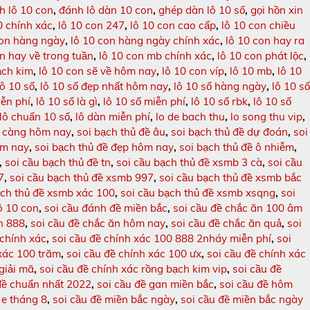
h lô 10 con
,
đánh lô dàn 10 con
,
ghép dàn lô 10 số
,
gọi hồn xin
0 chính xác
,
lô 10 con 247
,
lô 10 con cao cấp
,
lô 10 con chiều
con hàng ngày
,
lô 10 con hàng ngày chính xác
,
lô 10 con hay ra
on hay về trong tuần
,
lô 10 con mb chính xác
,
lô 10 con phát lộc
,
ạch kim
,
lô 10 con sẽ về hôm nay
,
lô 10 con víp
,
lô 10 mb
,
lô 10
lô 10 số
,
lô 10 số đẹp nhất hôm nay
,
lô 10 số hàng ngày
,
lô 10 s
iễn phí
,
lô 10 số là gì
,
lô 10 số miễn phí
,
lô 10 số rbk
,
lô 10 số
lô chuẩn 10 số
,
lô dàn miễn phí
,
lo de bach thu
,
lo song thu vip
,
3 càng hôm nay
,
soi bạch thủ đề âu
,
soi bạch thủ đề dự đoán
,
soi
ôm nay
,
soi bạch thủ đề đẹp hôm nay
,
soi bạch thủ đề ô nhiễm
,
,
soi cầu bạch thủ đề tn
,
soi cầu bạch thủ đề xsmb 3 cà
,
soi cầu
7
,
soi cầu bạch thủ đề xsmb 997
,
soi cầu bạch thủ đề xsmb bắc
ạch thủ đề xsmb xác 100
,
soi cầu bạch thủ đề xsmb xsqng
,
soi
ô 10 con
,
soi cầu đánh đề miền bắc
,
soi cầu đề chắc ăn 100 âm
n 888
,
soi cầu đề chắc ăn hôm nay
,
soi cầu đề chắc ăn quả
,
soi
 chính xác
,
soi cầu đề chính xác 100 888 2nháy miễn phí
,
soi
 xác 100 trăm
,
soi cầu đề chính xác 100 ưx
,
soi cầu đề chính xác
giải mã
,
soi cầu đề chính xác rồng bạch kim vip
,
soi cầu đề
đề chuẩn nhất 2022
,
soi cầu đề gan miền bắc
,
soi cầu đề hôm
 e tháng 8
,
soi cầu đề miền bắc ngày
,
soi cầu đề miền bắc ngày