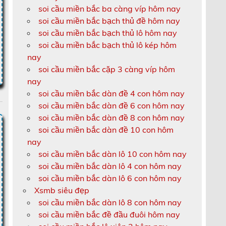
soi cầu miền bắc ba càng víp hôm nay
soi cầu miền bắc bạch thủ đề hôm nay
soi cầu miền bắc bạch thủ lô hôm nay
soi cầu miền bắc bạch thủ lô kép hôm
nay
soi cầu miền bắc cặp 3 càng víp hôm
nay
soi cầu miền bắc dàn đề 4 con hôm nay
soi cầu miền bắc dàn đề 6 con hôm nay
soi cầu miền bắc dàn đề 8 con hôm nay
soi cầu miền bắc dàn đề 10 con hôm
nay
soi cầu miền bắc dàn lô 10 con hôm nay
soi cầu miền bắc dàn lô 4 con hôm nay
soi cầu miền bắc dàn lô 6 con hôm nay
Xsmb siêu đẹp
soi cầu miền bắc dàn lô 8 con hôm nay
soi cầu miền bắc đề đầu đuôi hôm nay