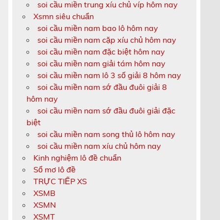
soi cầu miền trung xíu chủ víp hôm nay
Xsmn siêu chuẩn
soi cầu miền nam bao lô hôm nay
soi cầu miền nam cặp xíu chủ hôm nay
soi cầu miền nam đặc biệt hôm nay
soi cầu miền nam giải tám hôm nay
soi cầu miền nam lô 3 số giải 8 hôm nay
soi cầu miền nam sớ đầu đuôi giải 8
hôm nay
soi cầu miền nam sớ đầu đuôi giải đặc
biệt
soi cầu miền nam song thủ lô hôm nay
soi cầu miền nam xíu chủ hôm nay
Kinh nghiệm lô đề chuẩn
Sổ mơ lô đề
TRỰC TIẾP XS
XSMB
XSMN
n
XSMT