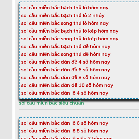
soi cầu miền bắc bạch thủ lô hôm nay
soi cầu miền bắc bạch thủ lô 2 nháy
soi cầu miền bắc song thủ lô hôm nay
soi cầu miền bắc bạch thủ lô kép hôm nay
soi cầu miền bắc song thủ lô kép hôm nay
soi cầu miền bắc bạch thủ đề hôm nay
soi cầu miền bắc song thủ đề hôm nay
soi cầu miền bắc dàn đề 4 số hôm nay
soi cầu miền bắc dàn đề 6 số hôm nay
soi cầu miền bắc dàn đề 8 số hôm nay
soi cầu miền bắc dàn đề 10 số hôm nay
soi cầu miền bắc dàn lô 4 số hôm nay
soi cầu miền bắc siêu chuẩn
soi cầu miền bắc dàn lô 6 số hôm nay
soi cầu miền bắc dàn lô 8 số hôm nay
soi cầu miền bắc dàn lô xiên 2 hôm nay