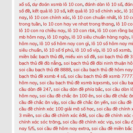
xổ số
,
dự đoán xsmb lô 10 con
,
đánh dàn lô 10 số
,
đán
số đề
,
kết quả lô 10 số
,
kết quả lô 10 số chính xác
,
lô 1
nay
,
lô 10 con chính xác
,
lô 10 con chuẩn nhất
,
lô 10 
trong tuần
,
lo 10 con hay ve nhat trong thang
,
lô 10 c
lô 10 con ra chiều nay
,
lô 10 con rbk
,
lô 10 con rồng b
mb hôm nay
,
lô 10 ngày
,
lô 10 siêu chuẩn hàng ngày
,
hôm nay
,
lô 10 số hôm nay con gì
,
lô 10 số hôm nay m
siêu chuẩn
,
lô 10 số tỉ phú
,
lô 10 số víp
,
lô 10 số xsmb
,
miền bắc bạch thủ đề
,
miếu xin số đề
,
soi bạch thủ đề 
bạch thủ đề đà nẵng
,
soi bạch thủ đề đài ninh thuận h
soi cầu bạch thủ đề 8888
,
soi cầu bạch thủ đề hôm nay
bạch thủ đề xsmb 4 số
,
soi cầu bạch thủ đề xsmb 7777
hôm nay
,
soi cầu bạch thủ đề xsmb kqxsmb
,
soi cầu b
cầu dàn đề 247
,
soi cầu dàn đề phía bắc
,
soi cầu dàn l
hôm nay
,
soi cầu đề chắc ăn 100 ên
,
soi cầu đề chắc ă
cầu đề chắc ăn vậy
,
soi cầu đề chắc ăn yến
,
soi cầu đề
cầu đề chính xác 100 giải mã số học
,
soi cầu đề chính
3 miền
,
soi cầu đề chính xác êđê
,
soi cầu đề chính xác 
chính xác sóc trăng
,
soi cầu đề chính xác vip
,
soi cầu 
nay 5/5
,
soi cầu đề hôm nay extra
,
soi cầu đề miền bắc