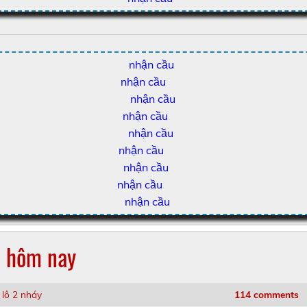
nhận cầu
nhận cầu
nhận cầu
nhận cầu
nhận cầu
nhận cầu
nhận cầu
nhận cầu
nhận cầu
ề hôm nay
 lô 2 nháy
114 comments