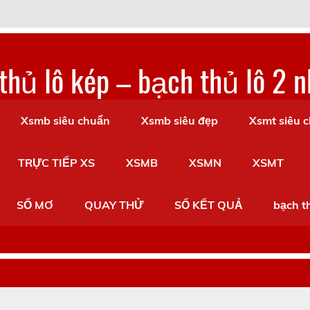
 thủ lô kép – bạch thủ lô 2 
nháy
Xsmb siêu chuẩn
Xsmb siêu đẹp
Xsmt siêu 
TRỰC TIẾP XS
XSMB
XSMN
XSMT
SỔ MƠ
QUAY THỬ
SỐ KẾT QUẢ
bạch t