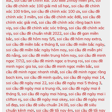
xác
,
soi cầu đề chính xác 100 888 2nháy miễn phí
,
soi
cầu đề chính xác 100 giải mã số học
,
soi cầu đề chính
xác 100 trăm
,
soi cầu đề chính xác 100 ưx
,
soi cầu đề
chính xác 3 miền
,
soi cầu đề chính xác êđê
,
soi cầu đề
chính xác giải mã
,
soi cầu đề chính xác rồng bạch kim
vip
,
soi cầu đề chính xác sóc trăng
,
soi cầu đề chính xác
vip
,
soi cầu đề chuẩn nhất 2022
,
soi cầu đề gan miền
bắc
,
soi cầu đề hôm nay 5/5
,
soi cầu đề hôm nay extra
,
soi cầu đề miền bắc e tháng 8
,
soi cầu đề miền bắc ngày
,
soi cầu đề miền bắc ngày hôm nay
,
soi cầu đề miễn phí
đà nẵng
,
soi cầu đề miền trung hôm nay
,
soi cầu đề minh
ngọc 7/7/2
,
soi cầu đề minh ngọc a trung roi
,
soi cau đề
minh ngoc gia lai
,
soi cầu đề minh ngọc miền bắc
,
soi
cầu đề minh ngọc nhanh nhất
,
soi cầu đề minh ngọc rồng
bach kim
,
soi cầu đề minh quân
,
soi cầu đề ngày mai 14
,
soi cầu đề ngày mai 22
,
soi cầu đề ngày mai 5 tháng 3
,
soi cầu đề ngày mai a trung rồi
,
soi cầu đề ngày mai ê
tháng 9
,
soi cầu đề ngày mai hàng
,
soi cầu đề ngày mai i
clifton nj
,
soi cầu đề ngày mai okey
,
soi cầu đề ngày mai
số đẹp
,
soi cầu đề siêu chuẩn 24.00
,
soi cầu đề siêu
chuẩn kênh mới
,
soi cầu đề tối nay êm
,
soi cầu đề tối nay