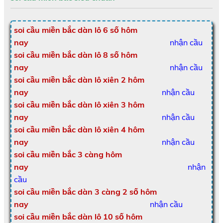
soi cầu miền bắc dàn lô 6 số hôm
nay
nhận cầu
soi cầu miền bắc dàn lô 8 số hôm
nay
nhận cầu
soi cầu miền bắc dàn lô xiên 2 hôm
nay
nhận cầu
soi cầu miền bắc dàn lô xiên 3 hôm
nay
nhận cầu
soi cầu miền bắc dàn lô xiên 4 hôm
nay
nhận cầu
soi cầu miền bắc 3 càng hôm
nay
nhận
cầu
soi cầu miền bắc dàn 3 càng 2 số hôm
nay
nhận cầu
soi cầu miền bắc dàn lô 10 số hôm