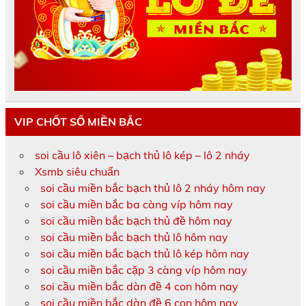
VIP CHỐT SỐ MIỀN BẮC
soi cầu lô xiên – bạch thủ lô kép – lô 2 nháy
Xsmb siêu chuẩn
soi cầu miền bắc bạch thủ lô 2 nháy hôm nay
soi cầu miền bắc ba càng víp hôm nay
soi cầu miền bắc bạch thủ đề hôm nay
soi cầu miền bắc bạch thủ lô hôm nay
soi cầu miền bắc bạch thủ lô kép hôm nay
soi cầu miền bắc cặp 3 càng víp hôm nay
soi cầu miền bắc dàn đề 4 con hôm nay
soi cầu miền bắc dàn đề 6 con hôm nay