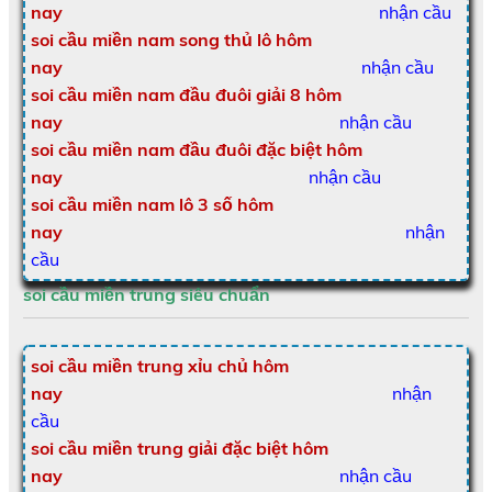
nay
nhận cầu
soi cầu miền nam song thủ lô hôm
nay
nhận cầu
soi cầu miền nam đầu đuôi giải 8 hôm
nay
nhận cầu
soi cầu miền nam đầu đuôi đặc biệt hôm
nay
nhận cầu
soi cầu miền nam lô 3 số hôm
nay
nhận
cầu
soi cầu miền trung siêu chuẩn
soi cầu miền trung xỉu chủ hôm
nay
nhận
cầu
soi cầu miền trung giải đặc biệt hôm
nay
nhận cầu