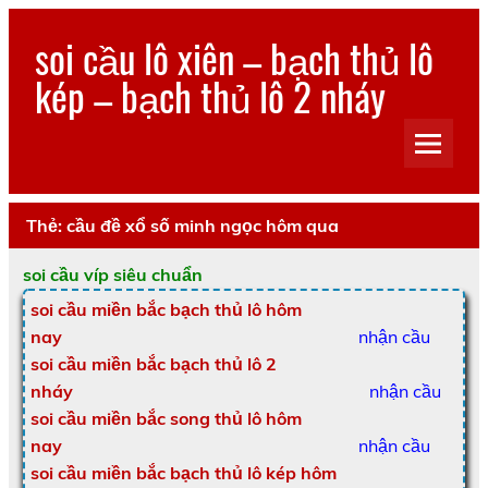
Skip
to
soi cầu lô xiên – bạch thủ lô
content
kép – bạch thủ lô 2 nháy
soi cầu lô xiên – bạch thủ lô kép – bạch thủ lô 2 nháy
Thẻ:
cầu đề xổ số minh ngọc hôm qua
soi cầu víp siêu chuẩn
soi cầu miền bắc bạch thủ lô hôm
nay
nhận cầu
soi cầu miền bắc bạch thủ lô 2
nháy
nhận cầu
soi cầu miền bắc song thủ lô hôm
nay
nhận cầu
soi cầu miền bắc bạch thủ lô kép hôm