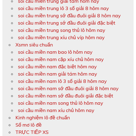
soi cầu miền trung giải tám hôm nay
soi cầu miền trung lô 3 số giải 8 hôm nay
soi cầu miền trung sớ đầu đuôi giải 8 hôm nay
soi cầu miền trung sớ đầu đuôi giải đặc biệt
soi cầu miền trung song thủ lô hôm nay
soi cầu miền trung xíu chủ víp hôm nay
Xsmn siêu chuẩn
soi cầu miền nam bao lô hôm nay
soi cầu miền nam cặp xíu chủ hôm nay
soi cầu miền nam đặc biệt hôm nay
soi cầu miền nam giải tám hôm nay
soi cầu miền nam lô 3 số giải 8 hôm nay
soi cầu miền nam sớ đầu đuôi giải 8 hôm nay
soi cầu miền nam sớ đầu đuôi giải đặc biệt
soi cầu miền nam song thủ lô hôm nay
soi cầu miền nam xíu chủ hôm nay
Kinh nghiệm lô đề chuẩn
Sổ mơ lô đề
TRỰC TIẾP XS