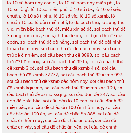
lô 10 số hôm nay con gì
,
lô 10 số hôm nay miễn phí
,
lô
10 số là gì
,
lô 10 số miễn phí
,
lô 10 số rbk
,
lô 10 số siêu
chuẩn
,
lô 10 số tỉ phú
,
lô 10 số víp
,
lô 10 số xsmb
,
lô
chuẩn 10 số
,
lô dàn miễn phí
,
lo de bach thu
,
lo song thu
vip
,
miền bắc bạch thủ đề
,
miếu xin số đề
,
soi bạch thủ đề
3 càng hôm nay
,
soi bạch thủ đề âu
,
soi bạch thủ đề dự
đoán
,
soi bạch thủ đề đà nẵng
,
soi bạch thủ đề đài ninh
thuận hôm nay
,
soi bạch thủ đề đẹp hôm nay
,
soi bạch
thủ đề ô nhiễm
,
soi cầu bạch thủ đề 8888
,
soi cầu bạch
thủ đề hôm nay
,
soi cầu bạch thủ đề tn
,
soi cầu bạch thủ
đề xsmb 3 cà
,
soi cầu bạch thủ đề xsmb 4 số
,
soi cầu
bạch thủ đề xsmb 77777
,
soi cầu bạch thủ đề xsmb 997
,
soi cầu bạch thủ đề xsmb bắc hôm nay
,
soi cầu bạch thủ
đề xsmb kqxsmb
,
soi cầu bạch thủ đề xsmb xác 100
,
soi
cầu bạch thủ đề xsmb xsqng
,
soi cầu dàn đề 247
,
soi cầu
dàn đề phía bắc
,
soi cầu dàn lô 10 con
,
soi cầu đánh đề
miền bắc
,
soi cầu đề chắc ăn 100 âm hôm nay
,
soi cầu
đề chắc ăn 100 ên
,
soi cầu đề chắc ăn 888
,
soi cầu đề
chắc ăn hôm nay
,
soi cầu đề chắc ăn quả
,
soi cầu đề
chắc ăn vậy
,
soi cầu đề chắc ăn yến
,
soi cầu đề chính