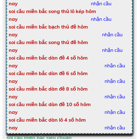
nay
nhận cầu
soi cầu miền bắc song thủ lô kép hôm
nay
nhận cầu
soi cầu miền bắc bạch thủ đề hôm
nay
nhận cầu
soi cầu miền bắc song thủ đề hôm
nay
nhận cầu
soi cầu miền bắc dàn đề 4 số hôm
nay
nhận cầu
soi cầu miền bắc dàn đề 6 số hôm
nay
nhận cầu
soi cầu miền bắc dàn đề 8 số hôm
nay
nhận cầu
soi cầu miền bắc dàn đề 10 số hôm
nay
nhận cầu
soi cầu miền bắc dàn lô 4 số hôm
nay
nhận cầu
soi cầu miền bắc siêu chuẩn