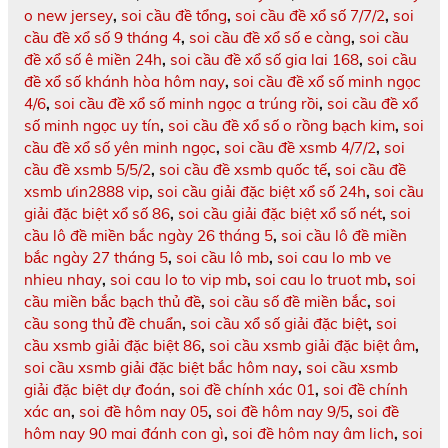
o new jersey
,
soi cầu đề tổng
,
soi cầu đề xổ số 7/7/2
,
soi
cầu đề xổ số 9 tháng 4
,
soi cầu đề xổ số e càng
,
soi cầu
đề xổ số ê miền 24h
,
soi cầu đề xổ số gia lai 168
,
soi cầu
đề xổ số khánh hòa hôm nay
,
soi cầu đề xổ số minh ngọc
4/6
,
soi cầu đề xổ số minh ngọc a trúng rồi
,
soi cầu đề xổ
số minh ngọc uy tín
,
soi cầu đề xổ số o rồng bạch kim
,
soi
cầu đề xổ số yên minh ngọc
,
soi cầu đề xsmb 4/7/2
,
soi
cầu đề xsmb 5/5/2
,
soi cầu đề xsmb quốc tế
,
soi cầu đề
xsmb ưin2888 vip
,
soi cầu giải đặc biệt xổ số 24h
,
soi cầu
giải đặc biệt xổ số 86
,
soi cầu giải đặc biệt xổ số nét
,
soi
cầu lô đề miền bắc ngày 26 tháng 5
,
soi cầu lô đề miền
bắc ngày 27 tháng 5
,
soi cầu lô mb
,
soi cau lo mb ve
nhieu nhay
,
soi cau lo to vip mb
,
soi cau lo truot mb
,
soi
cầu miền bắc bạch thủ đề
,
soi cầu số đề miền bắc
,
soi
cầu song thủ đề chuẩn
,
soi cầu xổ số giải đặc biệt
,
soi
cầu xsmb giải đặc biệt 86
,
soi cầu xsmb giải đặc biệt âm
,
soi cầu xsmb giải đặc biệt bắc hôm nay
,
soi cầu xsmb
giải đặc biệt dự đoán
,
soi đề chính xác 01
,
soi đề chính
xác an
,
soi đề hôm nay 05
,
soi đề hôm nay 9/5
,
soi đề
hôm nay 90 mai đánh con gì
,
soi đề hôm nay âm lich
,
soi