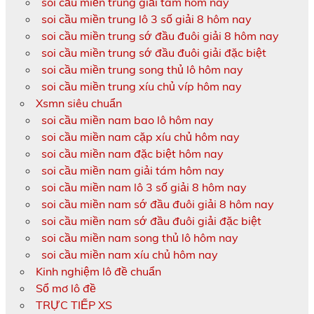
soi cầu miền trung giải tám hôm nay
soi cầu miền trung lô 3 số giải 8 hôm nay
soi cầu miền trung sớ đầu đuôi giải 8 hôm nay
soi cầu miền trung sớ đầu đuôi giải đặc biệt
soi cầu miền trung song thủ lô hôm nay
soi cầu miền trung xíu chủ víp hôm nay
Xsmn siêu chuẩn
soi cầu miền nam bao lô hôm nay
soi cầu miền nam cặp xíu chủ hôm nay
soi cầu miền nam đặc biệt hôm nay
soi cầu miền nam giải tám hôm nay
soi cầu miền nam lô 3 số giải 8 hôm nay
soi cầu miền nam sớ đầu đuôi giải 8 hôm nay
soi cầu miền nam sớ đầu đuôi giải đặc biệt
soi cầu miền nam song thủ lô hôm nay
soi cầu miền nam xíu chủ hôm nay
Kinh nghiệm lô đề chuẩn
Sổ mơ lô đề
TRỰC TIẾP XS