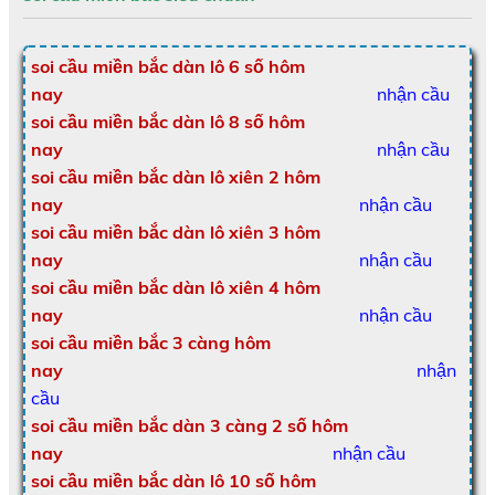
soi cầu miền bắc dàn lô 6 số hôm
nay
nhận cầu
soi cầu miền bắc dàn lô 8 số hôm
nay
nhận cầu
soi cầu miền bắc dàn lô xiên 2 hôm
nay
nhận cầu
soi cầu miền bắc dàn lô xiên 3 hôm
nay
nhận cầu
soi cầu miền bắc dàn lô xiên 4 hôm
nay
nhận cầu
soi cầu miền bắc 3 càng hôm
nay
nhận
cầu
soi cầu miền bắc dàn 3 càng 2 số hôm
nay
nhận cầu
soi cầu miền bắc dàn lô 10 số hôm