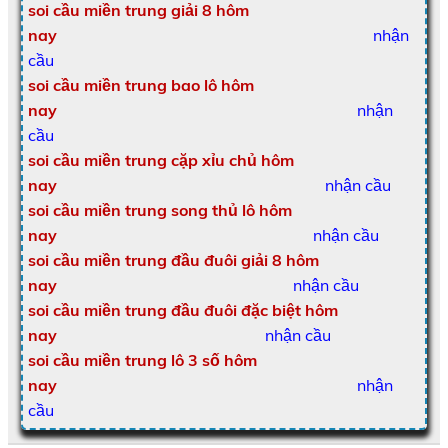
soi cầu miền trung giải 8 hôm
nay
nhận
cầu
soi cầu miền trung bao lô hôm
nay
nhận
cầu
soi cầu miền trung cặp xỉu chủ hôm
nay
nhận cầu
soi cầu miền trung song thủ lô hôm
nay
nhận cầu
soi cầu miền trung đầu đuôi giải 8 hôm
nay
nhận cầu
soi cầu miền trung đầu đuôi đặc biệt hôm
nay
nhận cầu
soi cầu miền trung lô 3 số hôm
nay
nhận
cầu