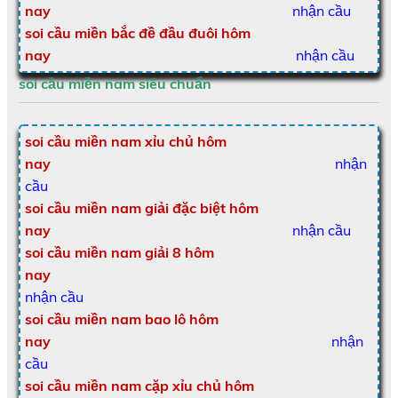
nay
nhận cầu
soi cầu miền bắc đề đầu đuôi hôm
nay
nhận cầu
soi cầu miền nam siêu chuẩn
soi cầu miền nam xỉu chủ hôm
nay
nhận
cầu
soi cầu miền nam giải đặc biệt hôm
nay
nhận cầu
soi cầu miền nam giải 8 hôm
nay
nhận cầu
soi cầu miền nam bao lô hôm
nay
nhận
cầu
soi cầu miền nam cặp xỉu chủ hôm