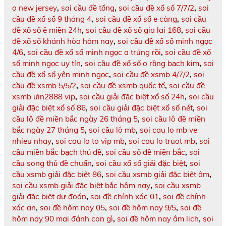
o new jersey
,
soi cầu đề tổng
,
soi cầu đề xổ số 7/7/2
,
soi
cầu đề xổ số 9 tháng 4
,
soi cầu đề xổ số e càng
,
soi cầu
đề xổ số ê miền 24h
,
soi cầu đề xổ số gia lai 168
,
soi cầu
đề xổ số khánh hòa hôm nay
,
soi cầu đề xổ số minh ngọc
4/6
,
soi cầu đề xổ số minh ngọc a trúng rồi
,
soi cầu đề xổ
số minh ngọc uy tín
,
soi cầu đề xổ số o rồng bạch kim
,
soi
cầu đề xổ số yên minh ngọc
,
soi cầu đề xsmb 4/7/2
,
soi
cầu đề xsmb 5/5/2
,
soi cầu đề xsmb quốc tế
,
soi cầu đề
xsmb ưin2888 vip
,
soi cầu giải đặc biệt xổ số 24h
,
soi cầu
giải đặc biệt xổ số 86
,
soi cầu giải đặc biệt xổ số nét
,
soi
cầu lô đề miền bắc ngày 26 tháng 5
,
soi cầu lô đề miền
bắc ngày 27 tháng 5
,
soi cầu lô mb
,
soi cau lo mb ve
nhieu nhay
,
soi cau lo to vip mb
,
soi cau lo truot mb
,
soi
cầu miền bắc bạch thủ đề
,
soi cầu số đề miền bắc
,
soi
cầu song thủ đề chuẩn
,
soi cầu xổ số giải đặc biệt
,
soi
cầu xsmb giải đặc biệt 86
,
soi cầu xsmb giải đặc biệt âm
,
soi cầu xsmb giải đặc biệt bắc hôm nay
,
soi cầu xsmb
giải đặc biệt dự đoán
,
soi đề chính xác 01
,
soi đề chính
xác an
,
soi đề hôm nay 05
,
soi đề hôm nay 9/5
,
soi đề
hôm nay 90 mai đánh con gì
,
soi đề hôm nay âm lich
,
soi