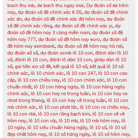
bach thu mb
,
de bach thu ngay mai
,
Dự đoán số de hôm
nay
,
dự đoán số đề chính xác 6 55
,
dự đoán số đề chính
xác dn
,
dự đoán số đề chính xác đá hôm nay
,
dự đoán
số đề chính xác rồng
,
dự đoán số đề chính xác yi
,
dự
đoán số đề hôm nay 3 càng miền nam
,
dự đoán số đề
hôm nay 777
,
dự đoán số đề hôm nay euro
,
dự đoán số
đề hôm nay eximbank
,
dự đoán số đề hôm nay hà nội
,
dự đoán xổ số
,
dự đoán xsmb lô 10 con
,
đánh dàn lô 10
số
,
đánh lô 10 con
,
đánh lô dàn 10 con
,
ghép dàn lô 10
số
,
gọi hồn xin số đề
,
kết quả lô 10 số
,
kết quả lô 10 số
chính xác
,
lô 10 chính xác
,
lô 10 con 247
,
lô 10 con cao
cấp
,
lô 10 con chiều nay
,
lô 10 con chính xác
,
lô 10 con
chuẩn nhất
,
lô 10 con hàng ngày
,
lô 10 con hàng ngày
chính xác
,
lô 10 con hay ra trong tuần
,
lo 10 con hay ve
nhat trong thang
,
lô 10 con hay về trong tuần
,
lô 10 con
mb chính xác
,
lô 10 con phát lộc
,
lô 10 con ra chiều nay
,
lô 10 con rbk
,
lô 10 con rồng bạch kim
,
lô 10 con sẽ về
hôm nay
,
lô 10 con víp
,
lô 10 mb
,
lô 10 mb hôm nay
,
lô
10 ngày
,
lô 10 siêu chuẩn hàng ngày
,
lô 10 số
,
lô 10 số
đẹp nhất hôm nay
,
lô 10 số hàng ngày
,
lô 10 số hôm nay
,