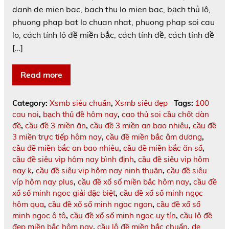
danh de mien bac, bach thu lo mien bac, bạch thủ lô,
phuong phap bat lo chuan nhat, phuong phap soi cau
lo, cách tính lô đề miền bắc, cách tính đề, cách tính đề
[…]
Read more
Category:
Xsmb siêu chuẩn
,
Xsmb siêu đẹp
Tags:
100
cau noi
,
bạch thủ đề hôm nay
,
cao thủ soi cầu chốt dàn
đề
,
cầu đề 3 miền ăn
,
cầu đề 3 miền an bao nhiêu
,
cầu đề
3 miền trực tiếp hôm nay
,
cầu đề miền bắc âm dương
,
cầu đề miền bắc an bao nhiêu
,
cầu đề miền bắc ăn số
,
cầu đề siêu vip hôm nay bình định
,
cầu đề siêu vip hôm
nay k
,
cầu đề siêu vip hôm nay ninh thuận
,
cầu đề siêu
víp hôm nay plus
,
cầu đề xổ số miền bắc hôm nay
,
cầu đề
xổ số minh ngoc giải đặc biệt
,
cầu đề xổ số minh ngọc
hôm qua
,
cầu đề xổ số minh ngoc ngan
,
cầu đề xổ số
minh ngoc ô tô
,
cầu đề xổ số minh ngoc uy tín
,
cầu lô đề
đẹp miền bắc hôm nay
,
cầu lô đề miền bắc chuẩn
,
de