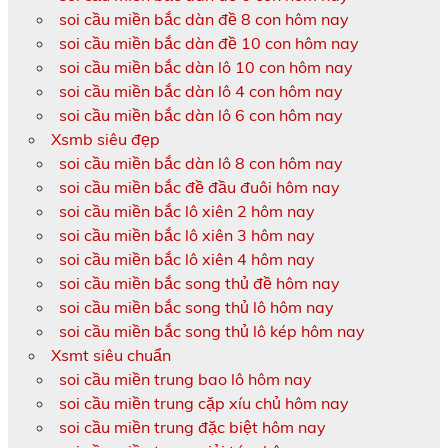
soi cầu miền bắc dàn đề 8 con hôm nay
soi cầu miền bắc dàn đề 10 con hôm nay
soi cầu miền bắc dàn lô 10 con hôm nay
soi cầu miền bắc dàn lô 4 con hôm nay
soi cầu miền bắc dàn lô 6 con hôm nay
Xsmb siêu đẹp
soi cầu miền bắc dàn lô 8 con hôm nay
soi cầu miền bắc đề đầu đuôi hôm nay
soi cầu miền bắc lô xiên 2 hôm nay
soi cầu miền bắc lô xiên 3 hôm nay
soi cầu miền bắc lô xiên 4 hôm nay
soi cầu miền bắc song thủ đề hôm nay
soi cầu miền bắc song thủ lô hôm nay
soi cầu miền bắc song thủ lô kép hôm nay
Xsmt siêu chuẩn
soi cầu miền trung bao lô hôm nay
soi cầu miền trung cặp xíu chủ hôm nay
soi cầu miền trung đặc biệt hôm nay