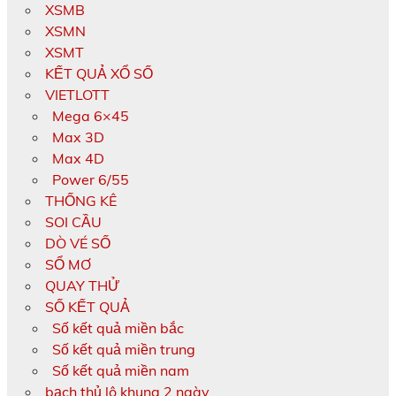
XSMB
XSMN
XSMT
KẾT QUẢ XỔ SỐ
VIETLOTT
Mega 6×45
Max 3D
Max 4D
Power 6/55
THỐNG KÊ
SOI CẦU
DÒ VÉ SỐ
SỔ MƠ
QUAY THỬ
SỐ KẾT QUẢ
Số kết quả miền bắc
Số kết quả miền trung
Số kết quả miền nam
bạch thủ lô khung 2 ngày