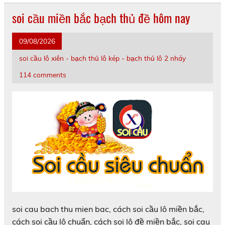
soi cầu miền bắc bạch thủ đề hôm nay
09/08/2026
soi cầu lô xiên - bạch thủ lô kép - bạch thủ lô 2 nháy
114 comments
soi cau bach thu mien bac, cách soi cầu lô miền bắc,
cách soi cầu lô chuẩn, cách soi lô đề miền bắc, soi cau