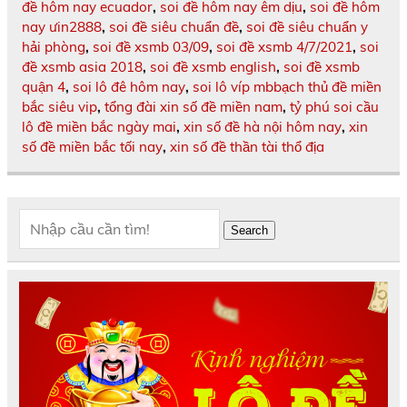
đề hôm nay ecuador
,
soi đề hôm nay êm dịu
,
soi đề hôm
nay ưin2888
,
soi đề siêu chuẩn đề
,
soi đề siêu chuẩn y
hải phòng
,
soi đề xsmb 03/09
,
soi đề xsmb 4/7/2021
,
soi
đề xsmb asia 2018
,
soi đề xsmb english
,
soi đề xsmb
quận 4
,
soi lô đê hôm nay
,
soi lô víp mbbạch thủ đề miền
bắc siêu vip
,
tổng đài xin số đề miền nam
,
tỷ phú soi cầu
lô đề miền bắc ngày mai
,
xin số đề hà nội hôm nay
,
xin
số đề miền bắc tối nay
,
xin số đề thần tài thổ địa
Search