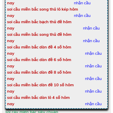
nay
nhận cầu
soi cầu miền bắc song thủ lô kép hôm
nay
nhận cầu
soi cầu miền bắc bạch thủ đề hôm
nay
nhận cầu
soi cầu miền bắc song thủ đề hôm
nay
nhận cầu
soi cầu miền bắc dàn đề 4 số hôm
nay
nhận cầu
soi cầu miền bắc dàn đề 6 số hôm
nay
nhận cầu
soi cầu miền bắc dàn đề 8 số hôm
nay
nhận cầu
soi cầu miền bắc dàn đề 10 số hôm
nay
nhận cầu
soi cầu miền bắc dàn lô 4 số hôm
nay
nhận cầu
soi cầu miền bắc siêu chuẩn