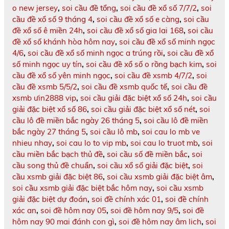
o new jersey
,
soi cầu đề tổng
,
soi cầu đề xổ số 7/7/2
,
soi
cầu đề xổ số 9 tháng 4
,
soi cầu đề xổ số e càng
,
soi cầu
đề xổ số ê miền 24h
,
soi cầu đề xổ số gia lai 168
,
soi cầu
đề xổ số khánh hòa hôm nay
,
soi cầu đề xổ số minh ngọc
4/6
,
soi cầu đề xổ số minh ngọc a trúng rồi
,
soi cầu đề xổ
số minh ngọc uy tín
,
soi cầu đề xổ số o rồng bạch kim
,
soi
cầu đề xổ số yên minh ngọc
,
soi cầu đề xsmb 4/7/2
,
soi
cầu đề xsmb 5/5/2
,
soi cầu đề xsmb quốc tế
,
soi cầu đề
xsmb ưin2888 vip
,
soi cầu giải đặc biệt xổ số 24h
,
soi cầu
giải đặc biệt xổ số 86
,
soi cầu giải đặc biệt xổ số nét
,
soi
cầu lô đề miền bắc ngày 26 tháng 5
,
soi cầu lô đề miền
bắc ngày 27 tháng 5
,
soi cầu lô mb
,
soi cau lo mb ve
nhieu nhay
,
soi cau lo to vip mb
,
soi cau lo truot mb
,
soi
cầu miền bắc bạch thủ đề
,
soi cầu số đề miền bắc
,
soi
cầu song thủ đề chuẩn
,
soi cầu xổ số giải đặc biệt
,
soi
cầu xsmb giải đặc biệt 86
,
soi cầu xsmb giải đặc biệt âm
,
soi cầu xsmb giải đặc biệt bắc hôm nay
,
soi cầu xsmb
giải đặc biệt dự đoán
,
soi đề chính xác 01
,
soi đề chính
xác an
,
soi đề hôm nay 05
,
soi đề hôm nay 9/5
,
soi đề
hôm nay 90 mai đánh con gì
,
soi đề hôm nay âm lich
,
soi