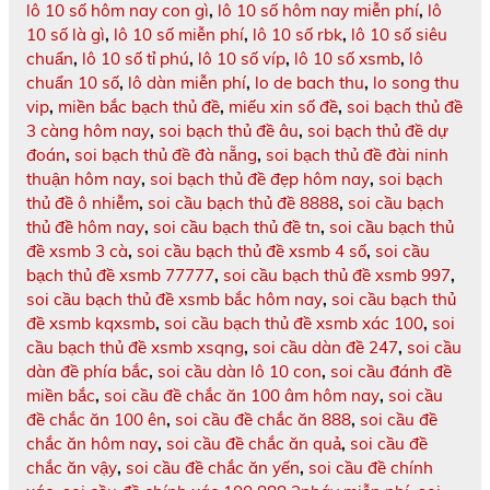
lô 10 số hôm nay con gì
,
lô 10 số hôm nay miễn phí
,
lô
10 số là gì
,
lô 10 số miễn phí
,
lô 10 số rbk
,
lô 10 số siêu
chuẩn
,
lô 10 số tỉ phú
,
lô 10 số víp
,
lô 10 số xsmb
,
lô
chuẩn 10 số
,
lô dàn miễn phí
,
lo de bach thu
,
lo song thu
vip
,
miền bắc bạch thủ đề
,
miếu xin số đề
,
soi bạch thủ đề
3 càng hôm nay
,
soi bạch thủ đề âu
,
soi bạch thủ đề dự
đoán
,
soi bạch thủ đề đà nẵng
,
soi bạch thủ đề đài ninh
thuận hôm nay
,
soi bạch thủ đề đẹp hôm nay
,
soi bạch
thủ đề ô nhiễm
,
soi cầu bạch thủ đề 8888
,
soi cầu bạch
thủ đề hôm nay
,
soi cầu bạch thủ đề tn
,
soi cầu bạch thủ
đề xsmb 3 cà
,
soi cầu bạch thủ đề xsmb 4 số
,
soi cầu
bạch thủ đề xsmb 77777
,
soi cầu bạch thủ đề xsmb 997
,
soi cầu bạch thủ đề xsmb bắc hôm nay
,
soi cầu bạch thủ
đề xsmb kqxsmb
,
soi cầu bạch thủ đề xsmb xác 100
,
soi
cầu bạch thủ đề xsmb xsqng
,
soi cầu dàn đề 247
,
soi cầu
dàn đề phía bắc
,
soi cầu dàn lô 10 con
,
soi cầu đánh đề
miền bắc
,
soi cầu đề chắc ăn 100 âm hôm nay
,
soi cầu
đề chắc ăn 100 ên
,
soi cầu đề chắc ăn 888
,
soi cầu đề
chắc ăn hôm nay
,
soi cầu đề chắc ăn quả
,
soi cầu đề
chắc ăn vậy
,
soi cầu đề chắc ăn yến
,
soi cầu đề chính