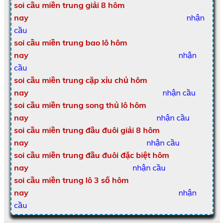
soi cầu miền trung giải 8 hôm
nay
nhận
cầu
soi cầu miền trung bao lô hôm
nay
nhận
cầu
soi cầu miền trung cặp xỉu chủ hôm
nay
nhận cầu
soi cầu miền trung song thủ lô hôm
nay
nhận cầu
soi cầu miền trung đầu đuôi giải 8 hôm
nay
nhận cầu
soi cầu miền trung đầu đuôi đặc biệt hôm
nay
nhận cầu
soi cầu miền trung lô 3 số hôm
nay
nhận
cầu