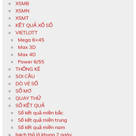
XSMB
XSMN
XSMT
KẾT QUẢ XỔ SỐ
VIETLOTT
Mega 6×45
Max 3D
Max 4D
Power 6/55
THỐNG KÊ
SOI CẦU
DÒ VÉ SỐ
SỔ MƠ
QUAY THỬ
SỐ KẾT QUẢ
Số kết quả miền bắc
Số kết quả miền trung
Số kết quả miền nam
bạch thủ lô khung 2 ngày