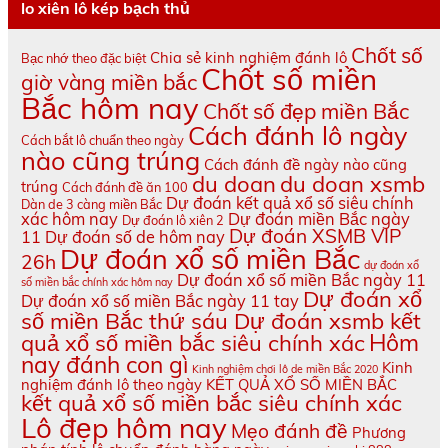
lo xiên lô kép bạch thủ
Chốt số
Chia sẻ kinh nghiệm đánh lô
Bạc nhớ theo đặc biệt
Chốt số miền
giờ vàng miền bắc
Bắc hôm nay
Chốt số đẹp miền Bắc
Cách đánh lô ngày
Cách bắt lô chuẩn theo ngày
nào cũng trúng
Cách đánh đề ngày nào cũng
du doan
du doan xsmb
trúng
Cách đánh đề ăn 100
Dự đoán kết quả xổ số siêu chính
Dàn de 3 càng miền Bắc
xác hôm nay
Dự đoán miền Bắc ngày
Dự đoán lô xiên 2
Dự đoán XSMB VIP
11
Dự đoán số de hôm nay
Dự đoán xổ số miền Bắc
26h
dự đoán xổ
Dự đoán xổ số miền Bắc ngày 11
số miền bắc chính xác hôm nay
Dự đoán xổ
Dự đoán xổ số miền Bắc ngày 11 tay
số miền Bắc thứ sáu Dự đoán xsmb kết
Hôm
quả xổ số miền bắc siêu chính xác
nay đánh con gì
Kinh
Kinh nghiệm chơi lô de miền Bắc 2020
nghiệm đánh lô theo ngày
KẾT QUẢ XỔ SỐ MIỀN BẮC
kết quả xổ số miền bắc siêu chính xác
Lô đẹp hôm nay
Mẹo đánh đề
Phương