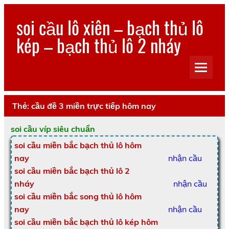
Skip
to
soi cầu lô xiên – bạch thủ lô
content
kép – bạch thủ lô 2 nháy
soi cầu lô xiên – bạch thủ lô kép – bạch thủ lô 2 nháy
Thẻ:
cầu đề 3 miền trực tiếp hôm nay
soi cầu víp siêu chuẩn
soi cầu miền bắc bạch thủ lô hôm
nay
nhận cầu
soi cầu miền bắc bạch thủ lô 2
nháy
nhận cầu
soi cầu miền bắc song thủ lô hôm
nay
nhận cầu
soi cầu miền bắc bạch thủ lô kép hôm