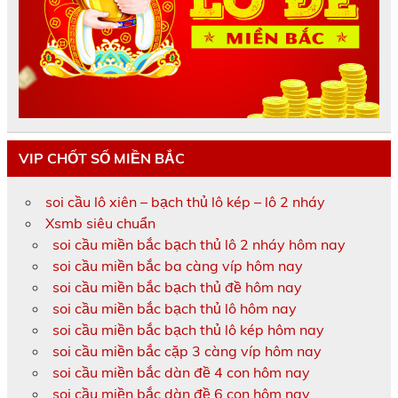
VIP CHỐT SỐ MIỀN BẮC
soi cầu lô xiên – bạch thủ lô kép – lô 2 nháy
Xsmb siêu chuẩn
soi cầu miền bắc bạch thủ lô 2 nháy hôm nay
soi cầu miền bắc ba càng víp hôm nay
soi cầu miền bắc bạch thủ đề hôm nay
soi cầu miền bắc bạch thủ lô hôm nay
soi cầu miền bắc bạch thủ lô kép hôm nay
soi cầu miền bắc cặp 3 càng víp hôm nay
soi cầu miền bắc dàn đề 4 con hôm nay
soi cầu miền bắc dàn đề 6 con hôm nay