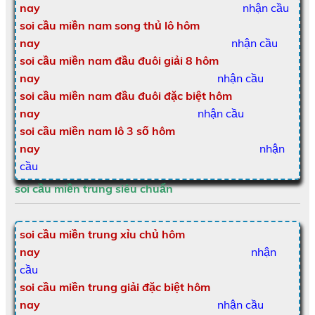
nay
nhận cầu
soi cầu miền nam song thủ lô hôm
nay
nhận cầu
soi cầu miền nam đầu đuôi giải 8 hôm
nay
nhận cầu
soi cầu miền nam đầu đuôi đặc biệt hôm
nay
nhận cầu
soi cầu miền nam lô 3 số hôm
nay
nhận
cầu
soi cầu miền trung siêu chuẩn
soi cầu miền trung xỉu chủ hôm
nay
nhận
cầu
soi cầu miền trung giải đặc biệt hôm
nay
nhận cầu