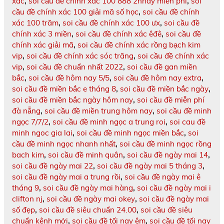
xác
,
soi cầu đề chính xác 100 888 2nháy miễn phí
,
soi
cầu đề chính xác 100 giải mã số học
,
soi cầu đề chính
xác 100 trăm
,
soi cầu đề chính xác 100 ưx
,
soi cầu đề
chính xác 3 miền
,
soi cầu đề chính xác êđê
,
soi cầu đề
chính xác giải mã
,
soi cầu đề chính xác rồng bạch kim
vip
,
soi cầu đề chính xác sóc trăng
,
soi cầu đề chính xác
vip
,
soi cầu đề chuẩn nhất 2022
,
soi cầu đề gan miền
bắc
,
soi cầu đề hôm nay 5/5
,
soi cầu đề hôm nay extra
,
soi cầu đề miền bắc e tháng 8
,
soi cầu đề miền bắc ngày
,
soi cầu đề miền bắc ngày hôm nay
,
soi cầu đề miễn phí
đà nẵng
,
soi cầu đề miền trung hôm nay
,
soi cầu đề minh
ngọc 7/7/2
,
soi cầu đề minh ngọc a trung roi
,
soi cau đề
minh ngoc gia lai
,
soi cầu đề minh ngọc miền bắc
,
soi
cầu đề minh ngọc nhanh nhất
,
soi cầu đề minh ngọc rồng
bach kim
,
soi cầu đề minh quân
,
soi cầu đề ngày mai 14
,
soi cầu đề ngày mai 22
,
soi cầu đề ngày mai 5 tháng 3
,
soi cầu đề ngày mai a trung rồi
,
soi cầu đề ngày mai ê
tháng 9
,
soi cầu đề ngày mai hàng
,
soi cầu đề ngày mai i
clifton nj
,
soi cầu đề ngày mai okey
,
soi cầu đề ngày mai
số đẹp
,
soi cầu đề siêu chuẩn 24.00
,
soi cầu đề siêu
chuẩn kênh mới
,
soi cầu đề tối nay êm
,
soi cầu đề tối nay