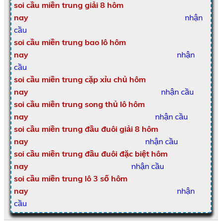
soi cầu miền trung giải 8 hôm
nay
nhận
cầu
soi cầu miền trung bao lô hôm
nay
nhận
cầu
soi cầu miền trung cặp xỉu chủ hôm
nay
nhận cầu
soi cầu miền trung song thủ lô hôm
nay
nhận cầu
soi cầu miền trung đầu đuôi giải 8 hôm
nay
nhận cầu
soi cầu miền trung đầu đuôi đặc biệt hôm
nay
nhận cầu
soi cầu miền trung lô 3 số hôm
nay
nhận
cầu