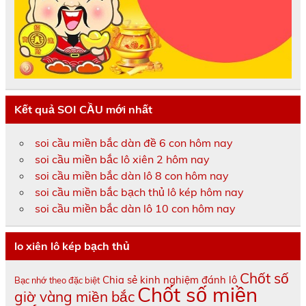
Kết quả SOI CẦU mới nhất
soi cầu miền bắc dàn đề 6 con hôm nay
soi cầu miền bắc lô xiên 2 hôm nay
soi cầu miền bắc dàn lô 8 con hôm nay
soi cầu miền bắc bạch thủ lô kép hôm nay
soi cầu miền bắc dàn lô 10 con hôm nay
lo xiên lô kép bạch thủ
Chốt số
Chia sẻ kinh nghiệm đánh lô
Bạc nhớ theo đặc biệt
Chốt số miền
giờ vàng miền bắc