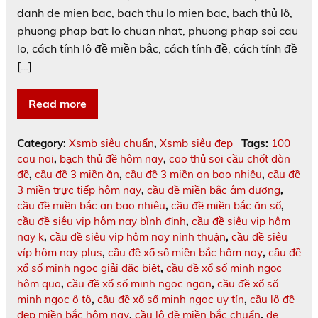
danh de mien bac, bach thu lo mien bac, bạch thủ lô,
phuong phap bat lo chuan nhat, phuong phap soi cau
lo, cách tính lô đề miền bắc, cách tính đề, cách tính đề
[…]
Read more
Category:
Xsmb siêu chuẩn
,
Xsmb siêu đẹp
Tags:
100
cau noi
,
bạch thủ đề hôm nay
,
cao thủ soi cầu chốt dàn
đề
,
cầu đề 3 miền ăn
,
cầu đề 3 miền an bao nhiêu
,
cầu đề
3 miền trực tiếp hôm nay
,
cầu đề miền bắc âm dương
,
cầu đề miền bắc an bao nhiêu
,
cầu đề miền bắc ăn số
,
cầu đề siêu vip hôm nay bình định
,
cầu đề siêu vip hôm
nay k
,
cầu đề siêu vip hôm nay ninh thuận
,
cầu đề siêu
víp hôm nay plus
,
cầu đề xổ số miền bắc hôm nay
,
cầu đề
xổ số minh ngoc giải đặc biệt
,
cầu đề xổ số minh ngọc
hôm qua
,
cầu đề xổ số minh ngoc ngan
,
cầu đề xổ số
minh ngoc ô tô
,
cầu đề xổ số minh ngoc uy tín
,
cầu lô đề
đẹp miền bắc hôm nay
,
cầu lô đề miền bắc chuẩn
,
de