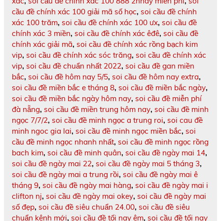
xác
,
soi cầu đề chính xác 100 888 2nháy miễn phí
,
soi
cầu đề chính xác 100 giải mã số học
,
soi cầu đề chính
xác 100 trăm
,
soi cầu đề chính xác 100 ưx
,
soi cầu đề
chính xác 3 miền
,
soi cầu đề chính xác êđê
,
soi cầu đề
chính xác giải mã
,
soi cầu đề chính xác rồng bạch kim
vip
,
soi cầu đề chính xác sóc trăng
,
soi cầu đề chính xác
vip
,
soi cầu đề chuẩn nhất 2022
,
soi cầu đề gan miền
bắc
,
soi cầu đề hôm nay 5/5
,
soi cầu đề hôm nay extra
,
soi cầu đề miền bắc e tháng 8
,
soi cầu đề miền bắc ngày
,
soi cầu đề miền bắc ngày hôm nay
,
soi cầu đề miễn phí
đà nẵng
,
soi cầu đề miền trung hôm nay
,
soi cầu đề minh
ngọc 7/7/2
,
soi cầu đề minh ngọc a trung roi
,
soi cau đề
minh ngoc gia lai
,
soi cầu đề minh ngọc miền bắc
,
soi
cầu đề minh ngọc nhanh nhất
,
soi cầu đề minh ngọc rồng
bach kim
,
soi cầu đề minh quân
,
soi cầu đề ngày mai 14
,
soi cầu đề ngày mai 22
,
soi cầu đề ngày mai 5 tháng 3
,
soi cầu đề ngày mai a trung rồi
,
soi cầu đề ngày mai ê
tháng 9
,
soi cầu đề ngày mai hàng
,
soi cầu đề ngày mai i
clifton nj
,
soi cầu đề ngày mai okey
,
soi cầu đề ngày mai
số đẹp
,
soi cầu đề siêu chuẩn 24.00
,
soi cầu đề siêu
chuẩn kênh mới
,
soi cầu đề tối nay êm
,
soi cầu đề tối nay