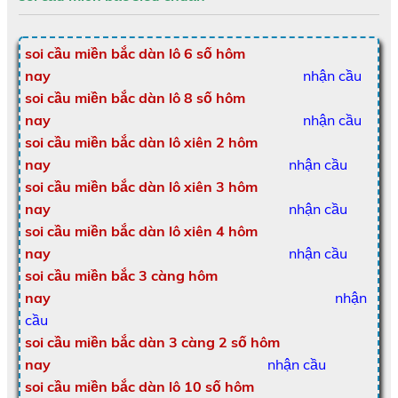
soi cầu miền bắc dàn lô 6 số hôm
nay
nhận cầu
soi cầu miền bắc dàn lô 8 số hôm
nay
nhận cầu
soi cầu miền bắc dàn lô xiên 2 hôm
nay
nhận cầu
soi cầu miền bắc dàn lô xiên 3 hôm
nay
nhận cầu
soi cầu miền bắc dàn lô xiên 4 hôm
nay
nhận cầu
soi cầu miền bắc 3 càng hôm
nay
nhận
cầu
soi cầu miền bắc dàn 3 càng 2 số hôm
nay
nhận cầu
soi cầu miền bắc dàn lô 10 số hôm