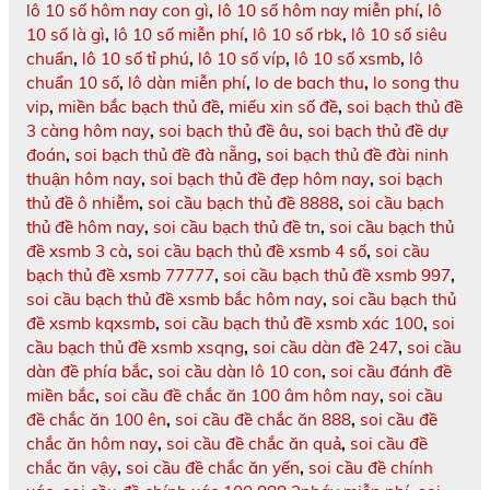
lô 10 số hôm nay con gì
,
lô 10 số hôm nay miễn phí
,
lô
10 số là gì
,
lô 10 số miễn phí
,
lô 10 số rbk
,
lô 10 số siêu
chuẩn
,
lô 10 số tỉ phú
,
lô 10 số víp
,
lô 10 số xsmb
,
lô
chuẩn 10 số
,
lô dàn miễn phí
,
lo de bach thu
,
lo song thu
vip
,
miền bắc bạch thủ đề
,
miếu xin số đề
,
soi bạch thủ đề
3 càng hôm nay
,
soi bạch thủ đề âu
,
soi bạch thủ đề dự
đoán
,
soi bạch thủ đề đà nẵng
,
soi bạch thủ đề đài ninh
thuận hôm nay
,
soi bạch thủ đề đẹp hôm nay
,
soi bạch
thủ đề ô nhiễm
,
soi cầu bạch thủ đề 8888
,
soi cầu bạch
thủ đề hôm nay
,
soi cầu bạch thủ đề tn
,
soi cầu bạch thủ
đề xsmb 3 cà
,
soi cầu bạch thủ đề xsmb 4 số
,
soi cầu
bạch thủ đề xsmb 77777
,
soi cầu bạch thủ đề xsmb 997
,
soi cầu bạch thủ đề xsmb bắc hôm nay
,
soi cầu bạch thủ
đề xsmb kqxsmb
,
soi cầu bạch thủ đề xsmb xác 100
,
soi
cầu bạch thủ đề xsmb xsqng
,
soi cầu dàn đề 247
,
soi cầu
dàn đề phía bắc
,
soi cầu dàn lô 10 con
,
soi cầu đánh đề
miền bắc
,
soi cầu đề chắc ăn 100 âm hôm nay
,
soi cầu
đề chắc ăn 100 ên
,
soi cầu đề chắc ăn 888
,
soi cầu đề
chắc ăn hôm nay
,
soi cầu đề chắc ăn quả
,
soi cầu đề
chắc ăn vậy
,
soi cầu đề chắc ăn yến
,
soi cầu đề chính