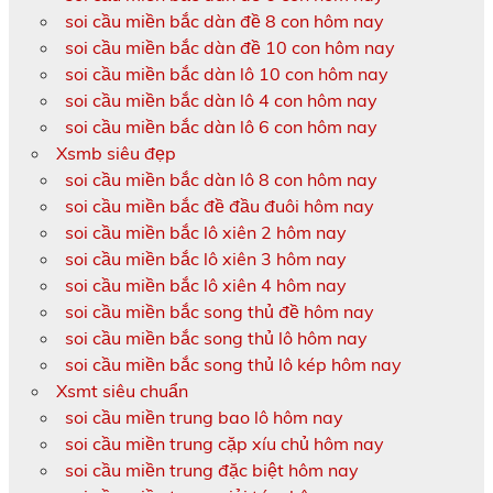
soi cầu miền bắc dàn đề 8 con hôm nay
soi cầu miền bắc dàn đề 10 con hôm nay
soi cầu miền bắc dàn lô 10 con hôm nay
soi cầu miền bắc dàn lô 4 con hôm nay
soi cầu miền bắc dàn lô 6 con hôm nay
Xsmb siêu đẹp
soi cầu miền bắc dàn lô 8 con hôm nay
soi cầu miền bắc đề đầu đuôi hôm nay
soi cầu miền bắc lô xiên 2 hôm nay
soi cầu miền bắc lô xiên 3 hôm nay
soi cầu miền bắc lô xiên 4 hôm nay
soi cầu miền bắc song thủ đề hôm nay
soi cầu miền bắc song thủ lô hôm nay
soi cầu miền bắc song thủ lô kép hôm nay
Xsmt siêu chuẩn
soi cầu miền trung bao lô hôm nay
soi cầu miền trung cặp xíu chủ hôm nay
soi cầu miền trung đặc biệt hôm nay