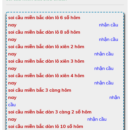
soi cầu miền bắc dàn lô 6 số hôm
nay
nhận cầu
soi cầu miền bắc dàn lô 8 số hôm
nay
nhận cầu
soi cầu miền bắc dàn lô xiên 2 hôm
nay
nhận cầu
soi cầu miền bắc dàn lô xiên 3 hôm
nay
nhận cầu
soi cầu miền bắc dàn lô xiên 4 hôm
nay
nhận cầu
soi cầu miền bắc 3 càng hôm
nay
nhận
cầu
soi cầu miền bắc dàn 3 càng 2 số hôm
nay
nhận cầu
soi cầu miền bắc dàn lô 10 số hôm