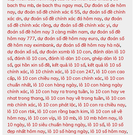
bach thu mb
,
de bach thu ngay mai
,
Dự đoán số de hôm
nay
,
dự đoán số đề chính xác 6 55
,
dự đoán số đề chính
xác dn
,
dự đoán số đề chính xác đá hôm nay
,
dự đoán
số đề chính xác rồng
,
dự đoán số đề chính xác yi
,
dự
đoán số đề hôm nay 3 càng miền nam
,
dự đoán số đề
hôm nay 777
,
dự đoán số đề hôm nay euro
,
dự đoán số
đề hôm nay eximbank
,
dự đoán số đề hôm nay hà nội
,
dự đoán xổ số
,
dự đoán xsmb lô 10 con
,
đánh dàn lô 10
số
,
đánh lô 10 con
,
đánh lô dàn 10 con
,
ghép dàn lô 10
số
,
gọi hồn xin số đề
,
kết quả lô 10 số
,
kết quả lô 10 số
chính xác
,
lô 10 chính xác
,
lô 10 con 247
,
lô 10 con cao
cấp
,
lô 10 con chiều nay
,
lô 10 con chính xác
,
lô 10 con
chuẩn nhất
,
lô 10 con hàng ngày
,
lô 10 con hàng ngày
chính xác
,
lô 10 con hay ra trong tuần
,
lo 10 con hay ve
nhat trong thang
,
lô 10 con hay về trong tuần
,
lô 10 con
mb chính xác
,
lô 10 con phát lộc
,
lô 10 con ra chiều nay
,
lô 10 con rbk
,
lô 10 con rồng bạch kim
,
lô 10 con sẽ về
hôm nay
,
lô 10 con víp
,
lô 10 mb
,
lô 10 mb hôm nay
,
lô
10 ngày
,
lô 10 siêu chuẩn hàng ngày
,
lô 10 số
,
lô 10 số
đẹp nhất hôm nay
,
lô 10 số hàng ngày
,
lô 10 số hôm nay
,