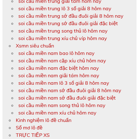
soi cầu miền trung giải tám hôm nay
soi cầu miền trung lô 3 số giải 8 hôm nay
soi cầu miền trung sớ đầu đuôi giải 8 hôm nay
soi cầu miền trung sớ đầu đuôi giải đặc biệt
soi cầu miền trung song thủ lô hôm nay
soi cầu miền trung xíu chủ víp hôm nay
Xsmn siêu chuẩn
soi cầu miền nam bao lô hôm nay
soi cầu miền nam cặp xíu chủ hôm nay
soi cầu miền nam đặc biệt hôm nay
soi cầu miền nam giải tám hôm nay
soi cầu miền nam lô 3 số giải 8 hôm nay
soi cầu miền nam sớ đầu đuôi giải 8 hôm nay
soi cầu miền nam sớ đầu đuôi giải đặc biệt
soi cầu miền nam song thủ lô hôm nay
soi cầu miền nam xíu chủ hôm nay
Kinh nghiệm lô đề chuẩn
Sổ mơ lô đề
TRỰC TIẾP XS