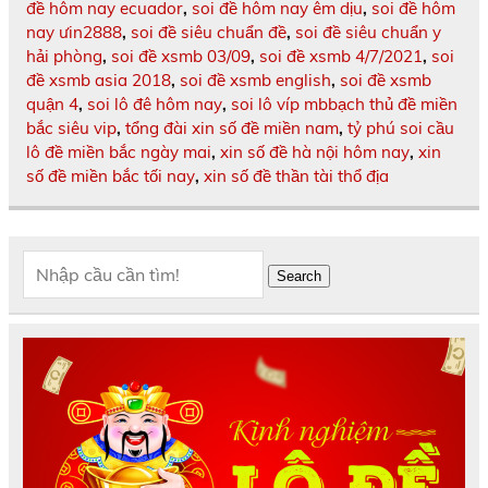
đề hôm nay ecuador
,
soi đề hôm nay êm dịu
,
soi đề hôm
nay ưin2888
,
soi đề siêu chuẩn đề
,
soi đề siêu chuẩn y
hải phòng
,
soi đề xsmb 03/09
,
soi đề xsmb 4/7/2021
,
soi
đề xsmb asia 2018
,
soi đề xsmb english
,
soi đề xsmb
quận 4
,
soi lô đê hôm nay
,
soi lô víp mbbạch thủ đề miền
bắc siêu vip
,
tổng đài xin số đề miền nam
,
tỷ phú soi cầu
lô đề miền bắc ngày mai
,
xin số đề hà nội hôm nay
,
xin
số đề miền bắc tối nay
,
xin số đề thần tài thổ địa
Search