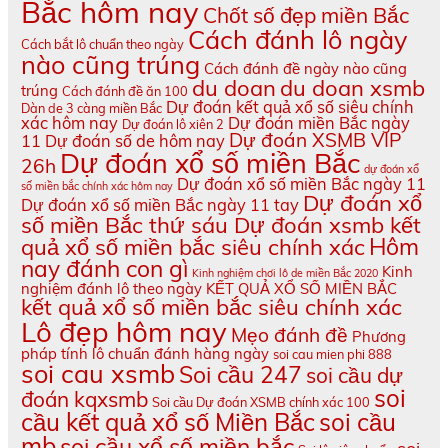
Bắc hôm nay
Chốt số đẹp miền Bắc
Cách đánh lô ngày
Cách bắt lô chuẩn theo ngày
nào cũng trúng
Cách đánh đề ngày nào cũng
du doan
du doan xsmb
trúng
Cách đánh đề ăn 100
Dự đoán kết quả xổ số siêu chính
Dàn de 3 càng miền Bắc
xác hôm nay
Dự đoán miền Bắc ngày
Dự đoán lô xiên 2
Dự đoán XSMB VIP
11
Dự đoán số de hôm nay
Dự đoán xổ số miền Bắc
26h
dự đoán xổ
Dự đoán xổ số miền Bắc ngày 11
số miền bắc chính xác hôm nay
Dự đoán xổ
Dự đoán xổ số miền Bắc ngày 11 tay
số miền Bắc thứ sáu Dự đoán xsmb kết
Hôm
quả xổ số miền bắc siêu chính xác
nay đánh con gì
Kinh
Kinh nghiệm chơi lô de miền Bắc 2020
nghiệm đánh lô theo ngày
KẾT QUẢ XỔ SỐ MIỀN BẮC
kết quả xổ số miền bắc siêu chính xác
Lô đẹp hôm nay
Mẹo đánh đề
Phương
pháp tính lô chuẩn đánh hàng ngày
soi cau mien phi 888
soi cau xsmb
Soi cầu 247
soi cầu dự
soi
đoán kqxsmb
Soi cầu Dự đoán XSMB chính xác 100
cầu kết quả xổ số Miền Bắc
soi cầu
mb
soi cầu xổ số miền bắc
soi