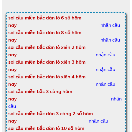
soi cầu miền bắc dàn lô 6 số hôm
nay
nhận cầu
soi cầu miền bắc dàn lô 8 số hôm
nay
nhận cầu
soi cầu miền bắc dàn lô xiên 2 hôm
nay
nhận cầu
soi cầu miền bắc dàn lô xiên 3 hôm
nay
nhận cầu
soi cầu miền bắc dàn lô xiên 4 hôm
nay
nhận cầu
soi cầu miền bắc 3 càng hôm
nay
nhận
cầu
soi cầu miền bắc dàn 3 càng 2 số hôm
nay
nhận cầu
soi cầu miền bắc dàn lô 10 số hôm