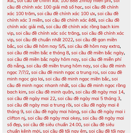
xác
,
soi cầu đề chính xác 100 888 2nháy miễn phí
,
soi
cầu đề chính xác 100 giải mã số học
,
soi cầu đề chính
xác 100 trăm
,
soi cầu đề chính xác 100 ưx
,
soi cầu đề
chính xác 3 miền
,
soi cầu đề chính xác êđê
,
soi cầu đề
chính xác giải mã
,
soi cầu đề chính xác rồng bạch kim
vip
,
soi cầu đề chính xác sóc trăng
,
soi cầu đề chính xác
vip
,
soi cầu đề chuẩn nhất 2022
,
soi cầu đề gan miền
bắc
,
soi cầu đề hôm nay 5/5
,
soi cầu đề hôm nay extra
,
soi cầu đề miền bắc e tháng 8
,
soi cầu đề miền bắc ngày
,
soi cầu đề miền bắc ngày hôm nay
,
soi cầu đề miễn phí
đà nẵng
,
soi cầu đề miền trung hôm nay
,
soi cầu đề minh
ngọc 7/7/2
,
soi cầu đề minh ngọc a trung roi
,
soi cau đề
minh ngoc gia lai
,
soi cầu đề minh ngọc miền bắc
,
soi
cầu đề minh ngọc nhanh nhất
,
soi cầu đề minh ngọc rồng
bach kim
,
soi cầu đề minh quân
,
soi cầu đề ngày mai 14
,
soi cầu đề ngày mai 22
,
soi cầu đề ngày mai 5 tháng 3
,
soi cầu đề ngày mai a trung rồi
,
soi cầu đề ngày mai ê
tháng 9
,
soi cầu đề ngày mai hàng
,
soi cầu đề ngày mai i
clifton nj
,
soi cầu đề ngày mai okey
,
soi cầu đề ngày mai
số đẹp
,
soi cầu đề siêu chuẩn 24.00
,
soi cầu đề siêu
chuẩn kênh mới
,
soi cầu đề tối nay êm
,
soi cầu đề tối nay