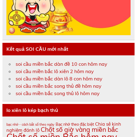
Kết quả SOI CẦU mới nhất
soi cầu miền bắc dàn đề 10 con hôm nay
soi cầu miền bắc lô xiên 2 hôm nay
soi cầu miền bắc dàn lô 8 con hôm nay
soi cầu miền bắc song thủ đề hôm nay
soi cầu miền bắc song thủ lô hôm nay
lo xiên lô kép bạch thủ
Chia sẻ kinh
Bạc nhớ theo đặc biệt
bạc nhớ - cách bắt số theo ngày
Chốt số giờ vàng miền bắc
nghiệm đánh lô
Chốt số miền Bắc hôm nay