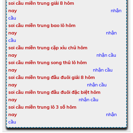
soi cầu miền trung giải 8 hôm
nay
nhận
cầu
soi cầu miền trung bao lô hôm
nay
nhận
cầu
soi cầu miền trung cặp xỉu chủ hôm
nay
nhận cầu
soi cầu miền trung song thủ lô hôm
nay
nhận cầu
soi cầu miền trung đầu đuôi giải 8 hôm
nay
nhận cầu
soi cầu miền trung đầu đuôi đặc biệt hôm
nay
nhận cầu
soi cầu miền trung lô 3 số hôm
nay
nhận
cầu