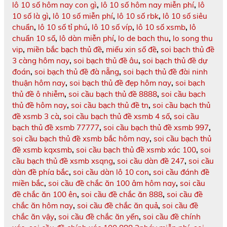
lô 10 số hôm nay con gì
,
lô 10 số hôm nay miễn phí
,
lô
10 số là gì
,
lô 10 số miễn phí
,
lô 10 số rbk
,
lô 10 số siêu
chuẩn
,
lô 10 số tỉ phú
,
lô 10 số víp
,
lô 10 số xsmb
,
lô
chuẩn 10 số
,
lô dàn miễn phí
,
lo de bach thu
,
lo song thu
vip
,
miền bắc bạch thủ đề
,
miếu xin số đề
,
soi bạch thủ đề
3 càng hôm nay
,
soi bạch thủ đề âu
,
soi bạch thủ đề dự
đoán
,
soi bạch thủ đề đà nẵng
,
soi bạch thủ đề đài ninh
thuận hôm nay
,
soi bạch thủ đề đẹp hôm nay
,
soi bạch
thủ đề ô nhiễm
,
soi cầu bạch thủ đề 8888
,
soi cầu bạch
thủ đề hôm nay
,
soi cầu bạch thủ đề tn
,
soi cầu bạch thủ
đề xsmb 3 cà
,
soi cầu bạch thủ đề xsmb 4 số
,
soi cầu
bạch thủ đề xsmb 77777
,
soi cầu bạch thủ đề xsmb 997
,
soi cầu bạch thủ đề xsmb bắc hôm nay
,
soi cầu bạch thủ
đề xsmb kqxsmb
,
soi cầu bạch thủ đề xsmb xác 100
,
soi
cầu bạch thủ đề xsmb xsqng
,
soi cầu dàn đề 247
,
soi cầu
dàn đề phía bắc
,
soi cầu dàn lô 10 con
,
soi cầu đánh đề
miền bắc
,
soi cầu đề chắc ăn 100 âm hôm nay
,
soi cầu
đề chắc ăn 100 ên
,
soi cầu đề chắc ăn 888
,
soi cầu đề
chắc ăn hôm nay
,
soi cầu đề chắc ăn quả
,
soi cầu đề
chắc ăn vậy
,
soi cầu đề chắc ăn yến
,
soi cầu đề chính