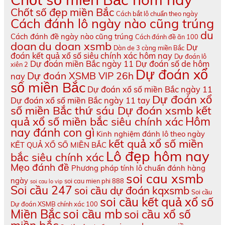
Chốt số đẹp miền Bắc
Cách bắt lô chuẩn theo ngày
Cách đánh lô ngày nào cũng trúng
du
Cách đánh đề ngày nào cũng trúng
Cách đánh đề ăn 100
doan
du doan xsmb
Dự
Dàn de 3 càng miền Bắc
đoán kết quả xổ số siêu chính xác hôm nay
Dự đoán lô
Dự đoán miền Bắc ngày 11
Dự đoán số de hôm
xiên 2
Dự đoán xổ
Dự đoán XSMB VIP 26h
nay
số miền Bắc
Dự đoán xổ số miền Bắc ngày 11
Dự đoán xổ
Dự đoán xổ số miền Bắc ngày 11 tay
số miền Bắc thứ sáu Dự đoán xsmb kết
Hôm
quả xổ số miền bắc siêu chính xác
nay đánh con gì
Kinh nghiệm đánh lô theo ngày
kết quả xổ số miền
KẾT QUẢ XỔ SỐ MIỀN BẮC
Lô đẹp hôm nay
bắc siêu chính xác
Mẹo đánh đề
Phương pháp tính lô chuẩn đánh hàng
soi cau xsmb
ngày
soi cau mien phi 888
soi cau lo vip
Soi cầu 247
soi cầu dự đoán kqxsmb
Soi cầu
soi cầu kết quả xổ số
Dự đoán XSMB chính xác 100
Miền Bắc
soi cầu mb
soi cầu xổ số