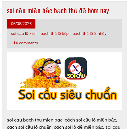
soi cầu miền bắc bạch thủ đề hôm nay
06/08/2026
soi cầu lô xiên - bạch thủ lô kép - bạch thủ lô 2 nháy
114 comments
soi cau bach thu mien bac, cách soi cầu lô miền bắc,
cách soi cầu lô chuẩn, cách soi lô đề miền bắc, soi cau