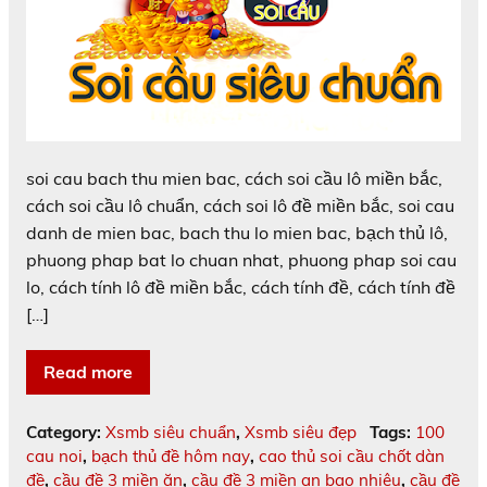
soi cau bach thu mien bac, cách soi cầu lô miền bắc,
cách soi cầu lô chuẩn, cách soi lô đề miền bắc, soi cau
danh de mien bac, bach thu lo mien bac, bạch thủ lô,
phuong phap bat lo chuan nhat, phuong phap soi cau
lo, cách tính lô đề miền bắc, cách tính đề, cách tính đề
[…]
Read more
Category:
Xsmb siêu chuẩn
,
Xsmb siêu đẹp
Tags:
100
cau noi
,
bạch thủ đề hôm nay
,
cao thủ soi cầu chốt dàn
đề
,
cầu đề 3 miền ăn
,
cầu đề 3 miền an bao nhiêu
,
cầu đề