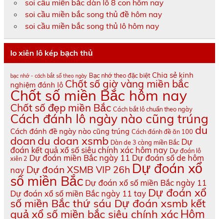
soi cầu miền bắc dàn lô 8 con hôm nay
soi cầu miền bắc song thủ đề hôm nay
soi cầu miền bắc song thủ lô hôm nay
lo xiên lô kép bạch thủ
Chia sẻ kinh
Bạc nhớ theo đặc biệt
bạc nhớ - cách bắt số theo ngày
Chốt số giờ vàng miền bắc
nghiệm đánh lô
Chốt số miền Bắc hôm nay
Chốt số đẹp miền Bắc
Cách bắt lô chuẩn theo ngày
Cách đánh lô ngày nào cũng trúng
du
Cách đánh đề ngày nào cũng trúng
Cách đánh đề ăn 100
doan
du doan xsmb
Dự
Dàn de 3 càng miền Bắc
đoán kết quả xổ số siêu chính xác hôm nay
Dự đoán lô
Dự đoán miền Bắc ngày 11
Dự đoán số de hôm
xiên 2
Dự đoán xổ
Dự đoán XSMB VIP 26h
nay
số miền Bắc
Dự đoán xổ số miền Bắc ngày 11
Dự đoán xổ
Dự đoán xổ số miền Bắc ngày 11 tay
số miền Bắc thứ sáu Dự đoán xsmb kết
Hôm
quả xổ số miền bắc siêu chính xác