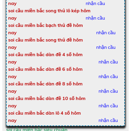
nay
nhận cầu
soi cầu miền bắc song thủ lô kép hôm
nay
nhận cầu
soi cầu miền bắc bạch thủ đề hôm
nay
nhận cầu
soi cầu miền bắc song thủ đề hôm
nay
nhận cầu
soi cầu miền bắc dàn đề 4 số hôm
nay
nhận cầu
soi cầu miền bắc dàn đề 6 số hôm
nay
nhận cầu
soi cầu miền bắc dàn đề 8 số hôm
nay
nhận cầu
soi cầu miền bắc dàn đề 10 số hôm
nay
nhận cầu
soi cầu miền bắc dàn lô 4 số hôm
nay
nhận cầu
soi cầu miền bắc siêu chuẩn