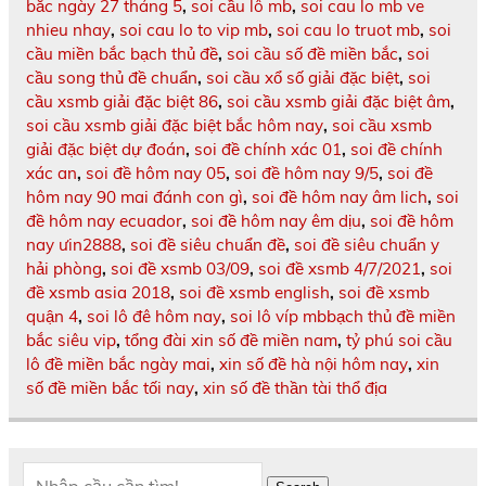
bắc ngày 27 tháng 5
,
soi cầu lô mb
,
soi cau lo mb ve
nhieu nhay
,
soi cau lo to vip mb
,
soi cau lo truot mb
,
soi
cầu miền bắc bạch thủ đề
,
soi cầu số đề miền bắc
,
soi
cầu song thủ đề chuẩn
,
soi cầu xổ số giải đặc biệt
,
soi
cầu xsmb giải đặc biệt 86
,
soi cầu xsmb giải đặc biệt âm
,
soi cầu xsmb giải đặc biệt bắc hôm nay
,
soi cầu xsmb
giải đặc biệt dự đoán
,
soi đề chính xác 01
,
soi đề chính
xác an
,
soi đề hôm nay 05
,
soi đề hôm nay 9/5
,
soi đề
hôm nay 90 mai đánh con gì
,
soi đề hôm nay âm lich
,
soi
đề hôm nay ecuador
,
soi đề hôm nay êm dịu
,
soi đề hôm
nay ưin2888
,
soi đề siêu chuẩn đề
,
soi đề siêu chuẩn y
hải phòng
,
soi đề xsmb 03/09
,
soi đề xsmb 4/7/2021
,
soi
đề xsmb asia 2018
,
soi đề xsmb english
,
soi đề xsmb
quận 4
,
soi lô đê hôm nay
,
soi lô víp mbbạch thủ đề miền
bắc siêu vip
,
tổng đài xin số đề miền nam
,
tỷ phú soi cầu
lô đề miền bắc ngày mai
,
xin số đề hà nội hôm nay
,
xin
số đề miền bắc tối nay
,
xin số đề thần tài thổ địa