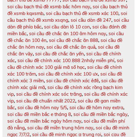
soi cầu bạch thủ đề xsmb bắc hôm nay
,
soi cầu bạch thủ
đề xsmb kqxsmb
,
soi cầu bạch thủ đề xsmb xác 100
,
soi
cầu bạch thủ đề xsmb xsqng
,
soi cầu dàn đề 247
,
soi cầu
dàn đề phía bắc
,
soi cầu dàn lô 10 con
,
soi cầu đánh đề
miền bắc
,
soi cầu đề chắc ăn 100 âm hôm nay
,
soi cầu
đề chắc ăn 100 ên
,
soi cầu đề chắc ăn 888
,
soi cầu đề
chắc ăn hôm nay
,
soi cầu đề chắc ăn quả
,
soi cầu đề
chắc ăn vậy
,
soi cầu đề chắc ăn yến
,
soi cầu đề chính
xác
,
soi cầu đề chính xác 100 888 2nháy miễn phí
,
soi
cầu đề chính xác 100 giải mã số học
,
soi cầu đề chính
xác 100 trăm
,
soi cầu đề chính xác 100 ưx
,
soi cầu đề
chính xác 3 miền
,
soi cầu đề chính xác êđê
,
soi cầu đề
chính xác giải mã
,
soi cầu đề chính xác rồng bạch kim
vip
,
soi cầu đề chính xác sóc trăng
,
soi cầu đề chính xác
vip
,
soi cầu đề chuẩn nhất 2022
,
soi cầu đề gan miền
bắc
,
soi cầu đề hôm nay 5/5
,
soi cầu đề hôm nay extra
,
soi cầu đề miền bắc e tháng 8
,
soi cầu đề miền bắc ngày
,
soi cầu đề miền bắc ngày hôm nay
,
soi cầu đề miễn phí
đà nẵng
,
soi cầu đề miền trung hôm nay
,
soi cầu đề minh
ngọc 7/7/2
,
soi cầu đề minh ngọc a trung roi
,
soi cau đề