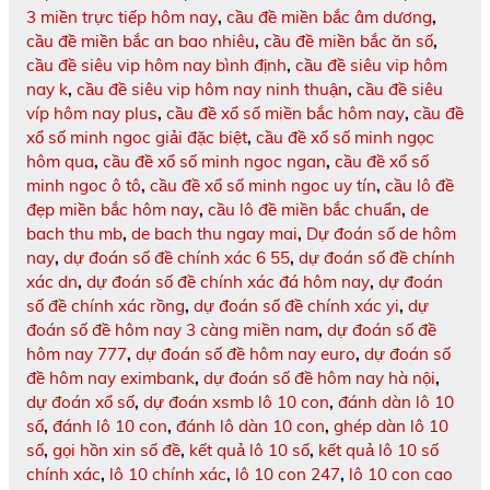
3 miền trực tiếp hôm nay
,
cầu đề miền bắc âm dương
,
cầu đề miền bắc an bao nhiêu
,
cầu đề miền bắc ăn số
,
cầu đề siêu vip hôm nay bình định
,
cầu đề siêu vip hôm
nay k
,
cầu đề siêu vip hôm nay ninh thuận
,
cầu đề siêu
víp hôm nay plus
,
cầu đề xổ số miền bắc hôm nay
,
cầu đề
xổ số minh ngoc giải đặc biệt
,
cầu đề xổ số minh ngọc
hôm qua
,
cầu đề xổ số minh ngoc ngan
,
cầu đề xổ số
minh ngoc ô tô
,
cầu đề xổ số minh ngoc uy tín
,
cầu lô đề
đẹp miền bắc hôm nay
,
cầu lô đề miền bắc chuẩn
,
de
bach thu mb
,
de bach thu ngay mai
,
Dự đoán số de hôm
nay
,
dự đoán số đề chính xác 6 55
,
dự đoán số đề chính
xác dn
,
dự đoán số đề chính xác đá hôm nay
,
dự đoán
số đề chính xác rồng
,
dự đoán số đề chính xác yi
,
dự
đoán số đề hôm nay 3 càng miền nam
,
dự đoán số đề
hôm nay 777
,
dự đoán số đề hôm nay euro
,
dự đoán số
đề hôm nay eximbank
,
dự đoán số đề hôm nay hà nội
,
dự đoán xổ số
,
dự đoán xsmb lô 10 con
,
đánh dàn lô 10
số
,
đánh lô 10 con
,
đánh lô dàn 10 con
,
ghép dàn lô 10
số
,
gọi hồn xin số đề
,
kết quả lô 10 số
,
kết quả lô 10 số
chính xác
,
lô 10 chính xác
,
lô 10 con 247
,
lô 10 con cao