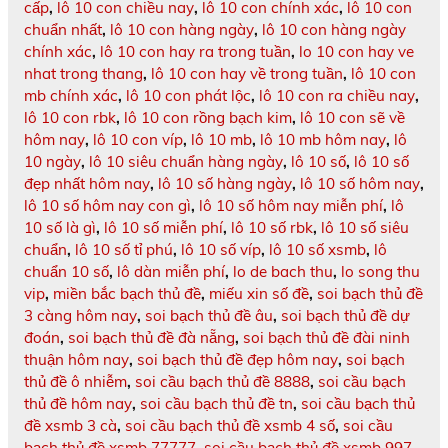
cấp
,
lô 10 con chiều nay
,
lô 10 con chính xác
,
lô 10 con
chuẩn nhất
,
lô 10 con hàng ngày
,
lô 10 con hàng ngày
chính xác
,
lô 10 con hay ra trong tuần
,
lo 10 con hay ve
nhat trong thang
,
lô 10 con hay về trong tuần
,
lô 10 con
mb chính xác
,
lô 10 con phát lộc
,
lô 10 con ra chiều nay
,
lô 10 con rbk
,
lô 10 con rồng bạch kim
,
lô 10 con sẽ về
hôm nay
,
lô 10 con víp
,
lô 10 mb
,
lô 10 mb hôm nay
,
lô
10 ngày
,
lô 10 siêu chuẩn hàng ngày
,
lô 10 số
,
lô 10 số
đẹp nhất hôm nay
,
lô 10 số hàng ngày
,
lô 10 số hôm nay
,
lô 10 số hôm nay con gì
,
lô 10 số hôm nay miễn phí
,
lô
10 số là gì
,
lô 10 số miễn phí
,
lô 10 số rbk
,
lô 10 số siêu
chuẩn
,
lô 10 số tỉ phú
,
lô 10 số víp
,
lô 10 số xsmb
,
lô
chuẩn 10 số
,
lô dàn miễn phí
,
lo de bach thu
,
lo song thu
vip
,
miền bắc bạch thủ đề
,
miếu xin số đề
,
soi bạch thủ đề
3 càng hôm nay
,
soi bạch thủ đề âu
,
soi bạch thủ đề dự
đoán
,
soi bạch thủ đề đà nẵng
,
soi bạch thủ đề đài ninh
thuận hôm nay
,
soi bạch thủ đề đẹp hôm nay
,
soi bạch
thủ đề ô nhiễm
,
soi cầu bạch thủ đề 8888
,
soi cầu bạch
thủ đề hôm nay
,
soi cầu bạch thủ đề tn
,
soi cầu bạch thủ
đề xsmb 3 cà
,
soi cầu bạch thủ đề xsmb 4 số
,
soi cầu
bạch thủ đề xsmb 77777
,
soi cầu bạch thủ đề xsmb 997
,