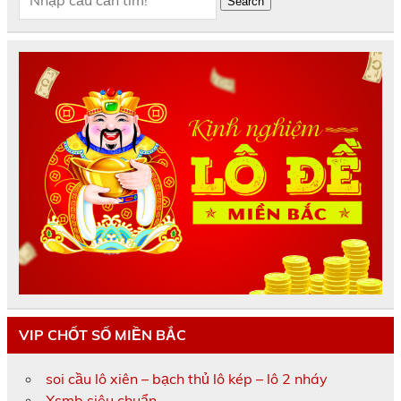
Search
VIP CHỐT SỐ MIỀN BẮC
soi cầu lô xiên – bạch thủ lô kép – lô 2 nháy
Xsmb siêu chuẩn