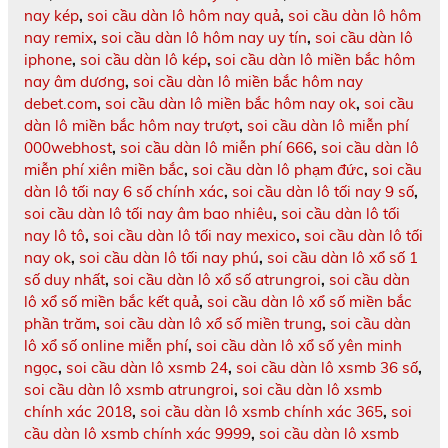
nay kép
,
soi cầu dàn lô hôm nay quả
,
soi cầu dàn lô hôm
nay remix
,
soi cầu dàn lô hôm nay uy tín
,
soi cầu dàn lô
iphone
,
soi cầu dàn lô kép
,
soi cầu dàn lô miền bắc hôm
nay âm dương
,
soi cầu dàn lô miền bắc hôm nay
debet.com
,
soi cầu dàn lô miền bắc hôm nay ok
,
soi cầu
dàn lô miền bắc hôm nay trượt
,
soi cầu dàn lô miễn phí
000webhost
,
soi cầu dàn lô miễn phí 666
,
soi cầu dàn lô
miễn phí xiên miền bắc
,
soi cầu dàn lô phạm đức
,
soi cầu
dàn lô tối nay 6 số chính xác
,
soi cầu dàn lô tối nay 9 số
,
soi cầu dàn lô tối nay âm bao nhiêu
,
soi cầu dàn lô tối
nay lô tô
,
soi cầu dàn lô tối nay mexico
,
soi cầu dàn lô tối
nay ok
,
soi cầu dàn lô tối nay phú
,
soi cầu dàn lô xổ số 1
số duy nhất
,
soi cầu dàn lô xổ số atrungroi
,
soi cầu dàn
lô xổ số miền bắc kết quả
,
soi cầu dàn lô xổ số miền bắc
phần trăm
,
soi cầu dàn lô xổ số miền trung
,
soi cầu dàn
lô xổ số online miễn phí
,
soi cầu dàn lô xổ số yên minh
ngọc
,
soi cầu dàn lô xsmb 24
,
soi cầu dàn lô xsmb 36 số
,
soi cầu dàn lô xsmb atrungroi
,
soi cầu dàn lô xsmb
chính xác 2018
,
soi cầu dàn lô xsmb chính xác 365
,
soi
cầu dàn lô xsmb chính xác 9999
,
soi cầu dàn lô xsmb