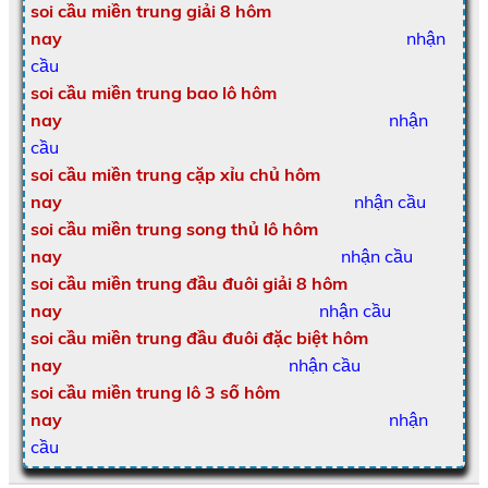
soi cầu miền trung giải 8 hôm
nay
nhận
cầu
soi cầu miền trung bao lô hôm
nay
nhận
cầu
soi cầu miền trung cặp xỉu chủ hôm
nay
nhận cầu
soi cầu miền trung song thủ lô hôm
nay
nhận cầu
soi cầu miền trung đầu đuôi giải 8 hôm
nay
nhận cầu
soi cầu miền trung đầu đuôi đặc biệt hôm
nay
nhận cầu
soi cầu miền trung lô 3 số hôm
nay
nhận
cầu