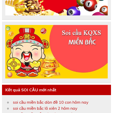
Kết quả SOI CẦU mới nhất
soi cầu miền bắc dàn đề 10 con hôm nay
soi cầu miền bắc lô xiên 2 hôm nay