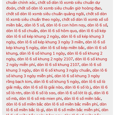
chuẩn chính xác
,
chốt số dàn lô xsmb siêu chuẩn dự
đoán
,
chốt số dàn lô xsmb siêu chuẩn giờ hoàng đạo
,
chốt số dàn lô xsmb siêu chuẩn quảng ngãi
,
chốt số dàn
lô xsmb siêu chuẩn theo ngày
,
chốt số dàn lô xsmb xổ số
miền bắc
,
dàn lô 5 số
,
dàn lô 6 con hôm nay
,
dàn lô 6 số
,
dàn lô 6 số chuẩn
,
dàn lô 6 số hôm qua
,
dàn lô 6 số kép
dàn lô 6 số kép khung 2 ngày
,
dàn lô 6 số kép khung 3
ngày
,
dàn lô 6 số kép khung 3 ngày 3 miền
,
dàn lô 6 số
kép khung 5 ngày
,
dàn lô 6 số kép miền bắc
,
dàn lô 6 số
khung
,
dàn lô 6 số khung 1 ngày
,
dàn lô 6 số khung 2
ngày
,
dàn lô 6 số khung 2 ngày 2107
,
dàn lô 6 số khung
2 ngày miễn phí
,
dàn lô 6 số khung 2107
,
dàn lô 6 số
khung 3 ngày
,
dàn lô 6 số khung 3 ngày chuẩn
,
dàn lô 6
số khung 3 ngày miễn phí
,
dàn lô 6 số khung 3 ngày
rồng bạch kim
,
dàn lô 6 số khung 5 ngày
,
dàn lô 6 số là
giải mấy
,
dàn lô 6 số là giải nào
,
dàn lô 6 số là j
,
dàn lô 6
số là ntn
,
dàn lô 6 số là sao
,
dàn lô 6 số lót là gì
,
dàn lô 6
số mb
,
dàn lô 6 số mb mien phi
,
dàn lô 6 số miền bắc
,
dàn lô 6 số miền bắc dàn lô 6 số miền bắc miễn phí
,
dàn
lô 6 số miền bắc là gì
,
dàn lô 6 số miền bắc miễn phí
,
dàn