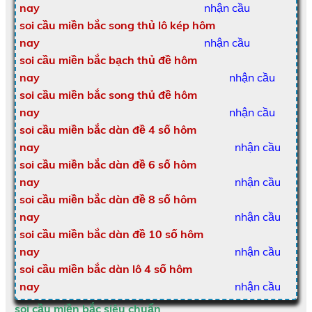
nay
nhận cầu
soi cầu miền bắc song thủ lô kép hôm
nay
nhận cầu
soi cầu miền bắc bạch thủ đề hôm
nay
nhận cầu
soi cầu miền bắc song thủ đề hôm
nay
nhận cầu
soi cầu miền bắc dàn đề 4 số hôm
nay
nhận cầu
soi cầu miền bắc dàn đề 6 số hôm
nay
nhận cầu
soi cầu miền bắc dàn đề 8 số hôm
nay
nhận cầu
soi cầu miền bắc dàn đề 10 số hôm
nay
nhận cầu
soi cầu miền bắc dàn lô 4 số hôm
nay
nhận cầu
soi cầu miền bắc siêu chuẩn