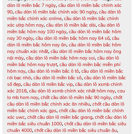
dàn lô miền bắc 7 ngày
,
cầu dàn lô miền bắc chính xác
90
,
cầu dàn lô miền bắc chính xác 90 ngày
,
cầu dàn lô
miền bắc chính xác online
,
cầu dàn lô miền bắc chính
xác ướp hôm nay
,
cầu dàn lô miền bắc dài
,
cầu dàn lô
miền bắc hôm nay 100 ngày
,
cầu dàn lô miền bắc hôm
nay 30 ngày
,
cầu dàn lô miền bắc hôm nay 64 số
,
cầu
dàn lô miền bắc hôm nay ăn
,
cầu dàn lô miền bắc hôm
nay chuẩn xác nhất
,
cầu dàn lô miền bắc hôm nay ông
nội mày
,
cầu dàn lô miền bắc hôm nay soi
,
cầu dàn lô
miền bắc hôm nay trượt
,
cầu dàn lô miền bắc miễn phí
hôm nay
,
cầu dàn lô miền bắc ô tô
,
cầu dàn lô miền bắc
rơi bạc nhớ
,
cầu dàn lô miền bắc sô
,
cầu dàn lô miền bắc
số đẹp
,
cầu dàn lô miền bắc vip
,
cầu dàn lô xsmb chính
xác 2018
,
cầu dàn lô xsmb chính xác nhất hôm nay
,
cau
lo mb hom nay
,
chốt cầu dàn lô miền bắc 90 ngày
,
chốt
cầu dàn lô miền bắc chính xác ăn nhiều
,
chốt cầu dàn lô
miền bắc chính xác gps
,
chốt cầu dàn lô miền bắc chính
xác uwc
,
chốt cầu dàn lô miền bắc giang
,
chốt cầu dàn lô
miền bắc siêu chuẩn 1000
,
chốt cầu dàn lô miền bắc siêu
chuẩn 4000
,
chốt cầu dàn lô miền bắc siêu chuẩn âu
,