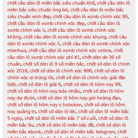
chốt cầu dàn lô miền bắc siêu chuẩn khổ
,
chốt cầu dàn lô
miền bắc siêu chuẩn ông bà
,
chốt cầu dàn lô miền bắc
siêu chuẩn xinh đẹp
,
chốt cầu dàn lô xsmb chính xác 95
,
chốt cầu dàn lô xsmb chính xác đẹp
,
chốt cầu dàn lô
xsmb chính xác ii
,
chốt cầu dàn lô xsmb chính xác
không
,
chốt cầu dàn lô xsmb chính xác khung
,
chốt cầu
dàn lô xsmb chính xác lì
,
chốt cầu dàn lô xsmb chính xác
mienhua
,
chốt cầu dàn lô xsmb chính xác online
,
chốt
cầu dàn lô xsmb chính xác phí #1
,
chốt dàn de 36 số
chuẩn
,
chốt số dàn lô 9 số miền bắc
,
chốt số dàn lô chính
xác 2018
,
chốt số dàn lô chính xác 888
,
chốt số dàn lô
chính xác ai trúng rồi
,
chốt số dàn lô chính xác giải đặc
biệt
,
chốt số dàn lô giải 6
,
chốt số dàn lô hôm nay 99
,
chốt số dàn lô hôm nay báo nhiều
,
chốt số dàn lô hôm
nay dự đoán
,
chốt số dàn lô hôm nay giờ hoàng đạo
,
chốt số dàn lô hôm nay o hoboken
,
chốt số dàn lô hôm
nay quảng trị
,
chốt số dàn lô lộc
,
chốt số dàn lô miền bắc
5 ngày
,
chốt số dàn lô miền bắc 7 số cuối
,
chốt số dàn lô
miền bắc âu
,
chốt số dàn lô miền bắc đề
,
chốt số dàn lô
miền bắc ebook
,
chốt số dàn lô miền bắc telegram
,
chốt