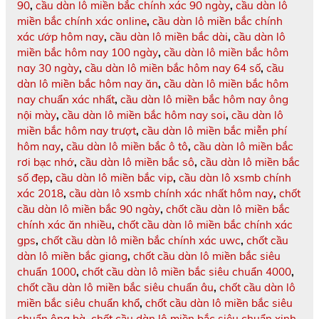
90
,
cầu dàn lô miền bắc chính xác 90 ngày
,
cầu dàn lô
miền bắc chính xác online
,
cầu dàn lô miền bắc chính
xác ướp hôm nay
,
cầu dàn lô miền bắc dài
,
cầu dàn lô
miền bắc hôm nay 100 ngày
,
cầu dàn lô miền bắc hôm
nay 30 ngày
,
cầu dàn lô miền bắc hôm nay 64 số
,
cầu
dàn lô miền bắc hôm nay ăn
,
cầu dàn lô miền bắc hôm
nay chuẩn xác nhất
,
cầu dàn lô miền bắc hôm nay ông
nội mày
,
cầu dàn lô miền bắc hôm nay soi
,
cầu dàn lô
miền bắc hôm nay trượt
,
cầu dàn lô miền bắc miễn phí
hôm nay
,
cầu dàn lô miền bắc ô tô
,
cầu dàn lô miền bắc
rơi bạc nhớ
,
cầu dàn lô miền bắc sô
,
cầu dàn lô miền bắc
số đẹp
,
cầu dàn lô miền bắc vip
,
cầu dàn lô xsmb chính
xác 2018
,
cầu dàn lô xsmb chính xác nhất hôm nay
,
chốt
cầu dàn lô miền bắc 90 ngày
,
chốt cầu dàn lô miền bắc
chính xác ăn nhiều
,
chốt cầu dàn lô miền bắc chính xác
gps
,
chốt cầu dàn lô miền bắc chính xác uwc
,
chốt cầu
dàn lô miền bắc giang
,
chốt cầu dàn lô miền bắc siêu
chuẩn 1000
,
chốt cầu dàn lô miền bắc siêu chuẩn 4000
,
chốt cầu dàn lô miền bắc siêu chuẩn âu
,
chốt cầu dàn lô
miền bắc siêu chuẩn khổ
,
chốt cầu dàn lô miền bắc siêu
chuẩn ông bà
,
chốt cầu dàn lô miền bắc siêu chuẩn xinh