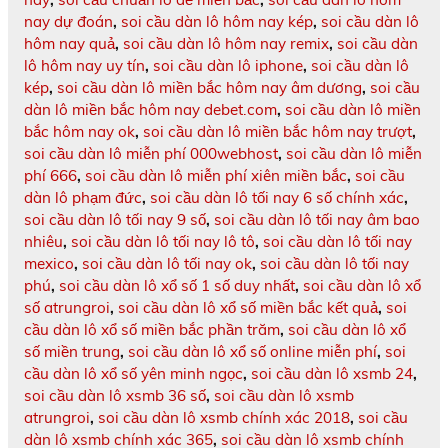
nay dự đoán
,
soi cầu dàn lô hôm nay kép
,
soi cầu dàn lô
hôm nay quả
,
soi cầu dàn lô hôm nay remix
,
soi cầu dàn
lô hôm nay uy tín
,
soi cầu dàn lô iphone
,
soi cầu dàn lô
kép
,
soi cầu dàn lô miền bắc hôm nay âm dương
,
soi cầu
dàn lô miền bắc hôm nay debet.com
,
soi cầu dàn lô miền
bắc hôm nay ok
,
soi cầu dàn lô miền bắc hôm nay trượt
,
soi cầu dàn lô miễn phí 000webhost
,
soi cầu dàn lô miễn
phí 666
,
soi cầu dàn lô miễn phí xiên miền bắc
,
soi cầu
dàn lô phạm đức
,
soi cầu dàn lô tối nay 6 số chính xác
,
soi cầu dàn lô tối nay 9 số
,
soi cầu dàn lô tối nay âm bao
nhiêu
,
soi cầu dàn lô tối nay lô tô
,
soi cầu dàn lô tối nay
mexico
,
soi cầu dàn lô tối nay ok
,
soi cầu dàn lô tối nay
phú
,
soi cầu dàn lô xổ số 1 số duy nhất
,
soi cầu dàn lô xổ
số atrungroi
,
soi cầu dàn lô xổ số miền bắc kết quả
,
soi
cầu dàn lô xổ số miền bắc phần trăm
,
soi cầu dàn lô xổ
số miền trung
,
soi cầu dàn lô xổ số online miễn phí
,
soi
cầu dàn lô xổ số yên minh ngọc
,
soi cầu dàn lô xsmb 24
,
soi cầu dàn lô xsmb 36 số
,
soi cầu dàn lô xsmb
atrungroi
,
soi cầu dàn lô xsmb chính xác 2018
,
soi cầu
dàn lô xsmb chính xác 365
,
soi cầu dàn lô xsmb chính