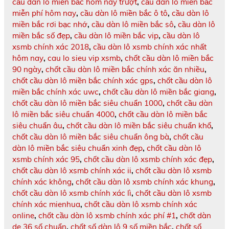
cầu dàn lô miền bắc hôm nay trượt
,
cầu dàn lô miền bắc
miễn phí hôm nay
,
cầu dàn lô miền bắc ô tô
,
cầu dàn lô
miền bắc rơi bạc nhớ
,
cầu dàn lô miền bắc sô
,
cầu dàn lô
miền bắc số đẹp
,
cầu dàn lô miền bắc vip
,
cầu dàn lô
xsmb chính xác 2018
,
cầu dàn lô xsmb chính xác nhất
hôm nay
,
cau lo sieu vip xsmb
,
chốt cầu dàn lô miền bắc
90 ngày
,
chốt cầu dàn lô miền bắc chính xác ăn nhiều
,
chốt cầu dàn lô miền bắc chính xác gps
,
chốt cầu dàn lô
miền bắc chính xác uwc
,
chốt cầu dàn lô miền bắc giang
,
chốt cầu dàn lô miền bắc siêu chuẩn 1000
,
chốt cầu dàn
lô miền bắc siêu chuẩn 4000
,
chốt cầu dàn lô miền bắc
siêu chuẩn âu
,
chốt cầu dàn lô miền bắc siêu chuẩn khổ
,
chốt cầu dàn lô miền bắc siêu chuẩn ông bà
,
chốt cầu
dàn lô miền bắc siêu chuẩn xinh đẹp
,
chốt cầu dàn lô
xsmb chính xác 95
,
chốt cầu dàn lô xsmb chính xác đẹp
,
chốt cầu dàn lô xsmb chính xác ii
,
chốt cầu dàn lô xsmb
chính xác không
,
chốt cầu dàn lô xsmb chính xác khung
,
chốt cầu dàn lô xsmb chính xác lì
,
chốt cầu dàn lô xsmb
chính xác mienhua
,
chốt cầu dàn lô xsmb chính xác
online
,
chốt cầu dàn lô xsmb chính xác phí #1
,
chốt dàn
de 36 số chuẩn
,
chốt số dàn lô 9 số miền bắc
,
chốt số