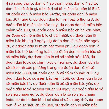
4 số song thủ lô
,
dàn lô 4 số thành phố
,
dàn lô 4 số tô
,
dàn lô 4 số tô là gì
,
dàn lô 4 số tô miền bắc
,
dàn lô 5 số
,
dự đoán dàn lô miền bắc 24 tây
,
dự đoán dàn lô miền
bắc 30 tháng 6
,
dự đoán dàn lô miền bắc 5 tháng 3
,
dự
đoán dàn lô miền bắc bữa nay
,
dự đoán dàn lô miền bắc
chính xác 100
,
dự đoán dàn lô miền bắc chính xác nhất
,
dự đoán dàn lô miền bắc chuẩn nhất
,
dự đoán dàn lô
miền bắc khung 3 ngày
,
dự đoán dàn lô miền bắc ngày
20
,
dự đoán dàn lô miền bắc thiên phú
,
dự đoán dàn lô
miền bắc thứ ba hàng tuần
,
dự đoán dàn lô miền bắc xổ
số miền bắc
,
dự đoán dàn lô xổ số chính xác 188
,
dự
đoán dàn lô xổ số chính xác chiều nay
,
dự đoán dàn lô
xổ số chính xác phương trang
,
dự đoán dàn lô xổ số
miền bắc 2888
,
dự đoán dàn lô xổ số miền bắc 786
,
dự
đoán dàn lô xổ số miền bắc kênh 168
,
dự đoán dàn lô xổ
số miền bắc l 1
,
dự đoán dàn lô xổ số miền bắc yên
,
dự
đoán dàn lô xổ số siêu chuẩn 99 ngày
,
dự đoán dàn lô xổ
số siêu chuẩn euro
,
dự đoán dàn lô xổ số siêu chuẩn
indo
,
dự đoán dàn lô xổ số siêu chuẩn quay thử
,
dự đoán
dàn lô xổ số siêu chuẩn usa
,
dự đoán đàn lô miền bắc