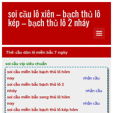
Skip
to
soi cầu lô xiên – bạch thủ lô
content
kép – bạch thủ lô 2 nháy
soi cầu lô xiên – bạch thủ lô kép – bạch thủ lô 2 nháy
Thẻ:
cầu dàn lô miền bắc 7 ngày
soi cầu víp siêu chuẩn
soi cầu miền bắc bạch thủ lô hôm
nay
nhận cầu
soi cầu miền bắc bạch thủ lô 2
nháy
nhận cầu
soi cầu miền bắc song thủ lô hôm
nay
nhận cầu
soi cầu miền bắc bạch thủ lô kép hôm