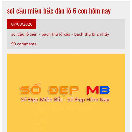
soi cầu miền bắc dàn lô 6 con hôm nay
07/08/2026
soi cầu lô xiên - bạch thủ lô kép - bạch thủ lô 2 nháy
93 comments