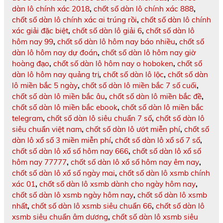
dàn lô chính xác 2018
,
chốt số dàn lô chính xác 888
,
chốt số dàn lô chính xác ai trúng rồi
,
chốt số dàn lô chính
xác giải đặc biệt
,
chốt số dàn lô giải 6
,
chốt số dàn lô
hôm nay 99
,
chốt số dàn lô hôm nay báo nhiều
,
chốt số
dàn lô hôm nay dự đoán
,
chốt số dàn lô hôm nay giờ
hoàng đạo
,
chốt số dàn lô hôm nay o hoboken
,
chốt số
dàn lô hôm nay quảng trị
,
chốt số dàn lô lộc
,
chốt số dàn
lô miền bắc 5 ngày
,
chốt số dàn lô miền bắc 7 số cuối
,
chốt số dàn lô miền bắc âu
,
chốt số dàn lô miền bắc đề
,
chốt số dàn lô miền bắc ebook
,
chốt số dàn lô miền bắc
telegram
,
chốt số dàn lô siêu chuẩn 7 số
,
chốt số dàn lô
siêu chuẩn việt nam
,
chốt số dàn lô ướt miễn phí
,
chốt số
dàn lô xổ số 3 miền miễn phí
,
chốt số dàn lô xổ số 7 số
,
chốt số dàn lô xổ số hôm nay 666
,
chốt số dàn lô xổ số
hôm nay 77777
,
chốt số dàn lô xổ số hôm nay êm nay
,
chốt số dàn lô xổ số ngày mai
,
chốt số dàn lô xsmb chính
xác 01
,
chốt số dàn lô xsmb dành cho ngày hôm nay
,
chốt số dàn lô xsmb ngày hôm nay
,
chốt số dàn lô xsmb
nhất
,
chốt số dàn lô xsmb siêu chuẩn 66
,
chốt số dàn lô
xsmb siêu chuẩn âm dương
,
chốt số dàn lô xsmb siêu