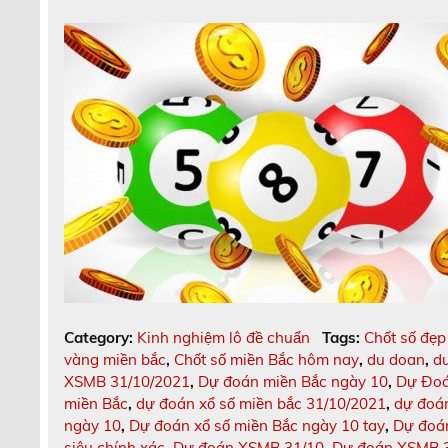
Category:
Kinh nghiệm lô đề chuẩn
Tags:
Chốt số đẹp
vàng miền bắc
,
Chốt số miền Bắc hôm nay
,
du doan
,
d
XSMB 31/10/2021
,
Dự đoán miền Bắc ngày 10
,
Dự Đoá
miền Bắc
,
dự đoán xổ số miền bắc 31/10/2021
,
dự đoán
ngày 10
,
Dự đoán xổ số miền Bắc ngày 10 tay
,
Dự đoán
siêu chính xác
,
Dự đoán XSMB 31/10
,
Dự đoán XSMB 