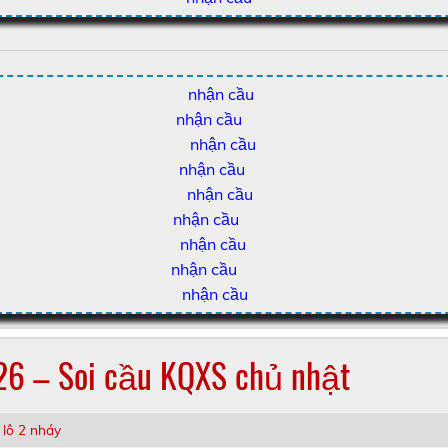
nhận cầu
nhận cầu
nhận cầu
nhận cầu
nhận cầu
nhận cầu
nhận cầu
nhận cầu
nhận cầu
6 – Soi cầu KQXS chủ nhật
 lô 2 nháy