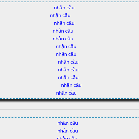
nhận cầu
nhận cầu
nhận cầu
nhận cầu
nhận cầu
nhận cầu
nhận cầu
nhận cầu
nhận cầu
nhận cầu
nhận cầu
nhận cầu
nhận cầu
nhận cầu
nhận cầu