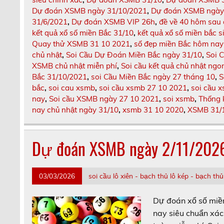
Dự đoán XSMB ngày 31/10/2021
,
Dự đoán XSMB ngày 
31/6/2021
,
Dự đoán XSMB VIP 26h
,
đề về 40 hôm sau 
kết quả xổ số miền Bắc 31/10
,
kết quả xổ số miền bắc s
Quay thử XSMB 31 10 2021
,
số đẹp miền Bắc hôm nay
chủ nhật
,
Soi Cầu Dự Đoán Miền Bắc ngày 31/10
,
Soi 
XSMB chủ nhật miễn phí
,
Soi cầu kết quả chủ nhật ngo
Bắc 31/10/2021
,
soi Cầu Miền Bắc ngày 27 tháng 10
,
S
bắc
,
soi cau xsmb
,
soi cầu xsmb 27 10 2021
,
soi cầu 
nay
,
Soi cầu XSMB ngày 27 10 2021
,
soi xsmb
,
Thống 
nay chủ nhật ngày 31/10
,
xsmb 31 10 2020
,
XSMB 31/
Dự đoán XSMB ngày 2/11/2026
03/03/2026
soi cầu lô xiên - bạch thủ lô kép - bạch thủ
Dự đoán xổ số miề
nay siêu chuẩn xác