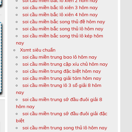
soi cầu miền bắc lô xiên 2 hôm nay
soi cầu miền bắc lô xiên 3 hôm nay
soi cầu miền bắc lô xiên 4 hôm nay
soi cầu miền bắc song thủ đề hôm nay
soi cầu miền bắc song thủ lô hôm nay
soi cầu miền bắc song thủ lô kép hôm
nay
Xsmt siêu chuẩn
soi cầu miền trung bao lô hôm nay
soi cầu miền trung cặp xíu chủ hôm nay
soi cầu miền trung đặc biệt hôm nay
soi cầu miền trung giải tám hôm nay
soi cầu miền trung lô 3 số giải 8 hôm
nay
soi cầu miền trung sớ đầu đuôi giải 8
hôm nay
soi cầu miền trung sớ đầu đuôi giải đặc
biệt
soi cầu miền trung song thủ lô hôm nay