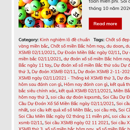
toàn miễn phí. So
tháng 10 năm 2026
Read more
Category:
Kinh nghiệm lô đề chuẩn
Tags:
Chốt số đẹp
vàng miền bắc
,
Chốt số miền Bắc hôm nay
,
du doan
,
d
XSMB 02/11/2021
,
Dự Đoán Miền Bắc ngày 02/11
,
Dự 
miền bắc 02/11/2021
,
dự đoán xổ số miền Bắc hôm nay
Bắc ngày 11 tay
,
Dự đoán xổ số miền Bắc thứ sáu Dự đ
thứ 3
,
Dự đoán XSMB 02/11
,
Dự đoán XSMB 2-11-202
XSMB ngày 02/11/2021 - Thống kê XSMB thứ 3
,
Dự đo
hôm sau đánh con gì
,
Hôm nay đánh con gì
,
kết quả t
bắc siêu chính xác
,
kết quả XSMB 02/11/2021
,
Miền Bắ
hôm nay thứ 3
,
soi cầu dự đoán kqxsmb
,
Soi Cầu Dự Đ
Cầu Dự Đoán Xổ Số Miền Bắc ngày 02/11/2021
,
Soi cầ
nhất
,
soi cầu kết quả xổ số Miền Bắc
,
soi cầu mb
,
Soi C
Soi Cầu Miền Bắc ngày 02 tháng 11 miễn phí
,
soi cầu 
xsmb 02/11
,
Soi cầu XSMB ngày 02 11 2021
,
Soi cầu 
XSMB thứ 3
,
xổ số miền bắc hôm nay
,
xổ số miền Bắc 