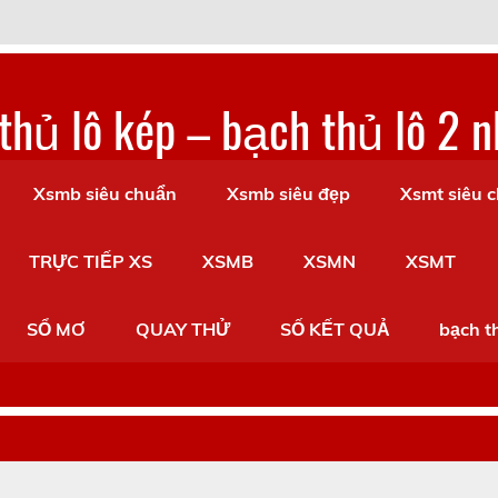
 thủ lô kép – bạch thủ lô 2 
nháy
Xsmb siêu chuẩn
Xsmb siêu đẹp
Xsmt siêu 
TRỰC TIẾP XS
XSMB
XSMN
XSMT
SỔ MƠ
QUAY THỬ
SỐ KẾT QUẢ
bạch t