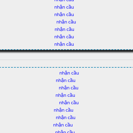
nhận cầu
nhận cầu
nhận cầu
nhận cầu
nhận cầu
nhận cầu
nhận cầu
nhận cầu
nhận cầu
nhận cầu
nhận cầu
nhận cầu
nhận cầu
nhận cầu
nhận cầu